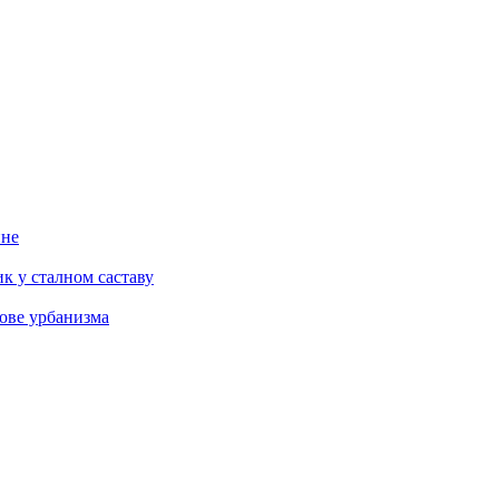
ине
к у сталном саставу
ове урбанизма