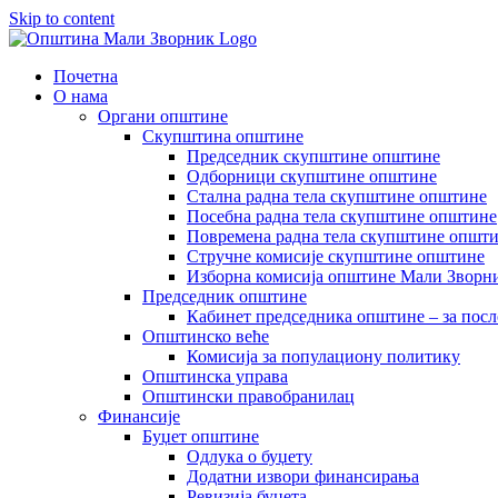
Skip to content
Почетна
О нама
Органи општине
Скупштина општине
Председник скупштине општине
Одборници скупштине општине
Стална радна тела скупштине општине
Посебна радна тела скупштине општине
Повремена радна тела скупштине општ
Стручне комисије скупштине општине
Изборна комисија општине Мали Зворни
Председник општине
Кабинет председника општине – за посл
Општинско веће
Комисија за популациону политику
Општинска управа
Општински правобранилац
Финансије
Буџет општине
Одлука о буџету
Додатни извори финансирања
Ревизија буџета