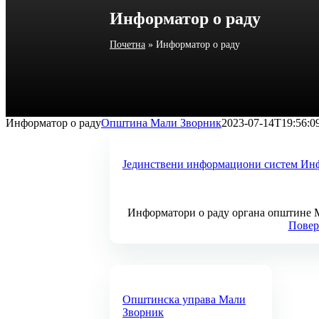
Информатор о раду
Почетна
»
Информатор о раду
Информатор о раду
Општина Мали Зворник
2023-07-14T19:56:0
Јединствени информациони систем Инф
Информатори о раду органа општине 
Повере
Општинска управа Мали
Зворник