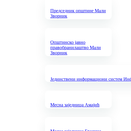
Председник општине Мали
Зворник
Општинско јавно
правобранилаштво Мали
Зворник
Јединствени информациони систем Инфо
Месна заједница Амајић