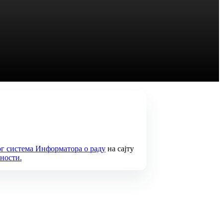
г система Информатора о раду
на сајту
чности.