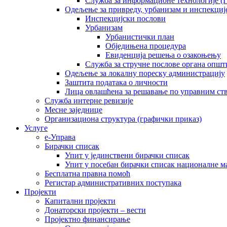
Служба за информационе технологије (I
Одељење за привреду, урбанизам и инспекциј
Инспекцијски послови
Урбанизам
Урбанистички план
Обједињена процедура
Евиденција решења о озакоњењу
Служба за стручне послове органа општ
Одељење за локалну пореску администрацију
Заштита података о личности
Лица овлашћена за решавање по управним ст
Служба интерне ревизије
Месне заједнице
Организациона структура (графички приказ)
Услуге
е-Управа
Бирачки списак
Упит у јединствени бирачки списак
Упит у посебан бирачки списак националне 
Бесплатна правна помоћ
Регистар административних поступака
Пројекти
Капитални пројекти
Донаторски пројекти – вести
Пројектно финансирање