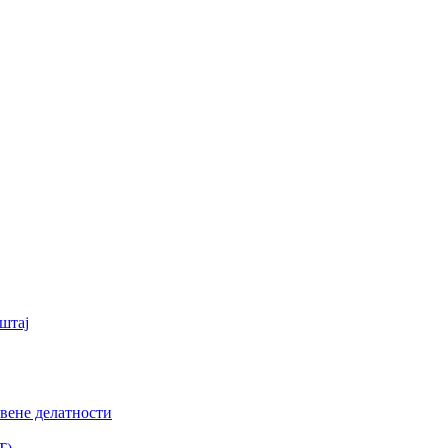
штај
вене делатности