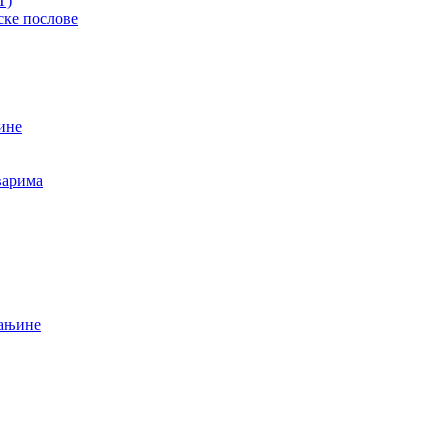
T)
ске послове
ине
варима
мањине