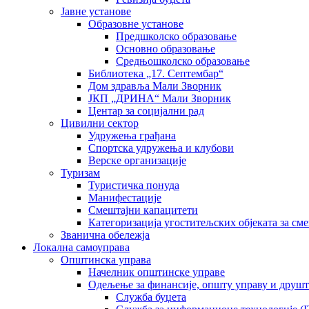
Јавне установе
Образовне установе
Предшколско образовање
Основно образовање
Средњошколско образовање
Библиотека „17. Септембар“
Дом здравља Мали Зворник
ЈКП „ДРИНА“ Мали Зворник
Центар за социјални рад
Цивилни сектор
Удружења грађана
Спортска удружења и клубови
Верске организације
Туризам
Туристичка понуда
Манифестације
Смештајни капацитети
Категоризација угоститељских објеката за сме
Званична обележја
Локална самоуправа
Општинска управа
Начелник општинске управе
Одељење за финансије, општу управу и друшт
Служба буџета