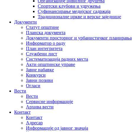
Организације цивилног друштва
Спортски клубови и удружења
Суфинансирање медијског садржаја
Традиционалне цркве и верске заједнице
Документи
Статут општине
Планска документа
Документи просторног и урбанистичког планирања
Информатор о раду
План интегритета
Службени лист
Систематизација радних места
Акти општинске управе
Јавне набавке
Конкурси
Јавни позиви
Огласи
Вести
Вести
Сервисне информације
Архива вести
Контакт
Контакт
Адресар
Информације од јавног значаја