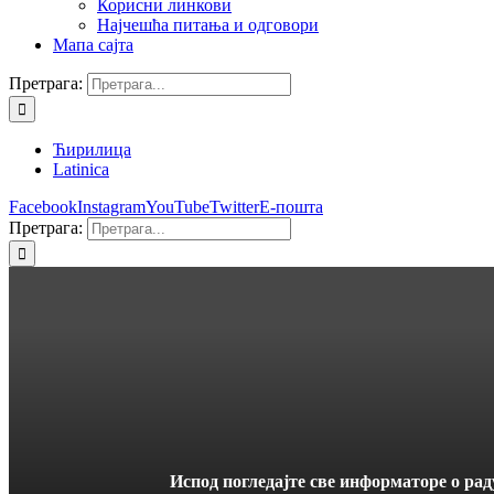
Корисни линкови
Најчешћа питања и одговори
Мапа сајта
Претрага:
Ћирилица
Latinica
Facebook
Instagram
YouTube
Twitter
Е-пошта
Претрага:
Испод погледајте све информаторе о рад