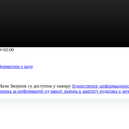
9+02:00
орматора о раду
Мали Зворник су доступни у оквиру
Јединственог информационо
ника за информације од јавног значаја и заштиту података о ли