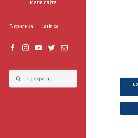
Мапа сајта
Ћирилица
Latinica
Facebook
Instagram
YouTube
Twitter
Е-
пошта
Претрага:
Во