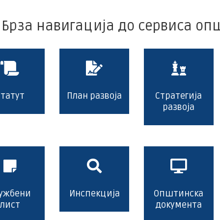
Брза навигација до сервиса о
Статут
План развоја
Стратегија
развоја
ужбени
Инспекција
Општинска
лист
документа