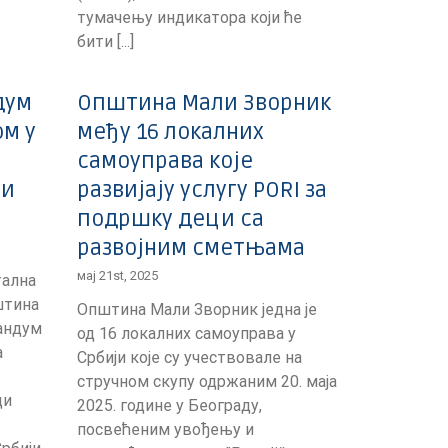
тумачењу индикатора који ће
бити [...]
дум
Општина Мали Зворник
ом у
међу 16 локалних
самоуправа које
 и
развијају услугу PORI за
подршку деци са
развојним сметњама
мај 21st, 2025
тална
штина
Општина Мали Зворник једна је
андум
од 16 локалних самоуправа у
а
Србији које су учествовале на
стручном скупу одржаним 20. маја
ди
2025. године у Београду,
посвећеним увођењу и