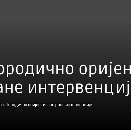
ородично орије
ане интервенциј
а
»
Породично оријентисане ране интервенције