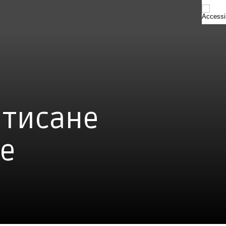
нтисане
е