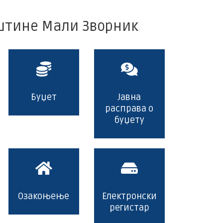
пштине Мали Зворник
Буџет
Јавна
расправа о
буџету
Озакоњење
Електронски
регистар