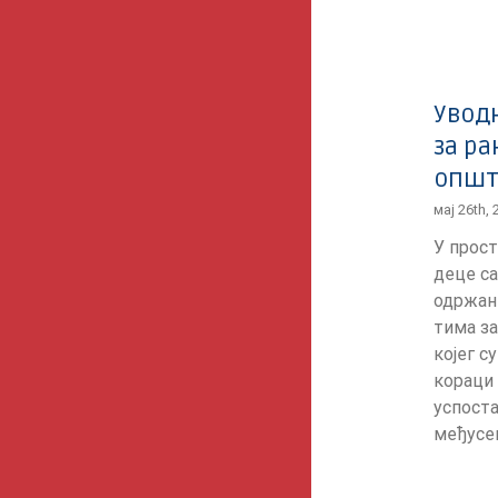
Увод
за ра
општ
мај 26th,
У прост
деце са
одржан 
тима за
којег с
кораци 
успост
међусек