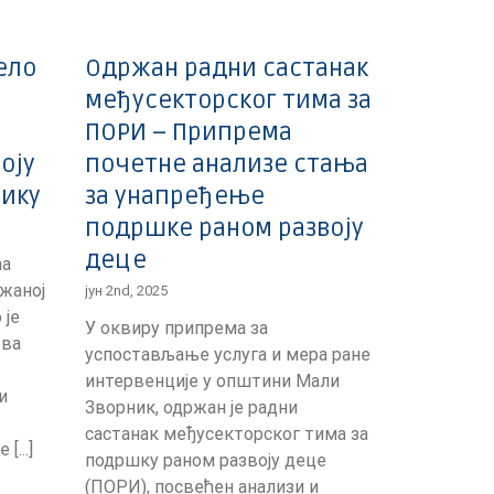
ело
Одржан радни састанак
међусекторског тима за
ПОРИ – Припрема
оју
почетне анализе стања
нику
за унапређење
подршке раном развоју
деце
ћа
жаној
јун 2nd, 2025
 је
У оквиру припрема за
ова
успостављање услуга и мера ране
интервенције у општини Мали
и
Зворник, одржан је радни
састанак међусекторског тима за
[...]
подршку раном развоју деце
(ПОРИ), посвећен анализи и