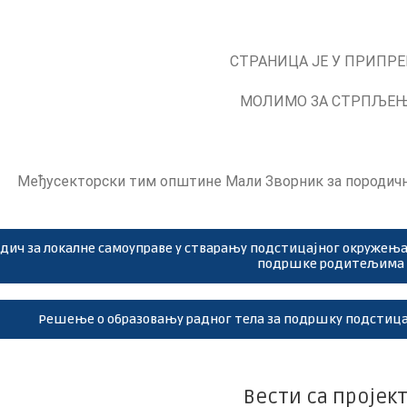
СТРАНИЦА ЈЕ У ПРИПРЕ
МОЛИМО ЗА СТРПЉЕЊ
Међусекторски тим општине Мали Зворник за породичн
дич за локалне самоуправе у стварању подстицајног окружења 
подршке родитељима
Решење о образовању радног тела за подршку подстица
Вести са пројек