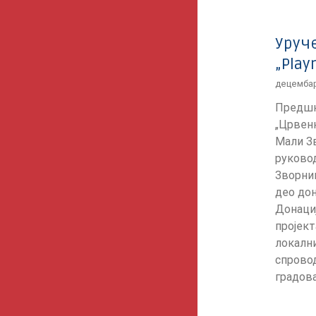
Уруч
„Play
децембар
Предшк
„Црвен
Мали З
руково
Зворник
део дон
Донациј
пројект
локални
спрово
градова [