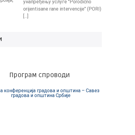
рбији,
унапређењу услуге "Porodično
orijentisane rane intervencije" (PORI)
[...]
И
Програм спроводи