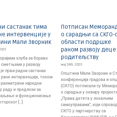
ни састанак тима
Потписан Меморан
не интервенције у
о сарадњи са СКГО-
ини Мали Зворник
области подршке
раном развоју деце
 2025
родитељству
оријама клуба за боравк
 сметњама у развоју
мај 26th, 2025
је први радни састанак
Општина Мали Зворник и С
 ране интервенције, током
конференција градова и оп
у разматрани наредни
(СКГО) потписали су Мемор
у раду и предлози за
о сарадњи у оквиру пројект
ављање и функционисање
„Права детета у локалним
торског [...]
самоуправама“, који спрово
СКГО у партнерству са