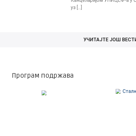
Канцеларијом УНИЦЕФ-а у С
уз [...]
УЧИТАЈТЕ ЈОШ ВЕСТ
Програм подржава