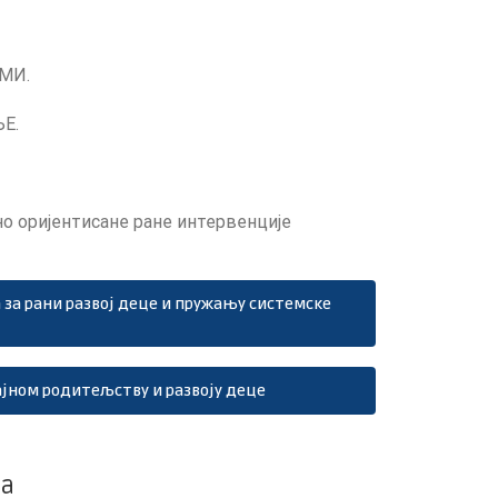
МИ.
Е.
о оријентисане ране интервенције
за рани развој деце и пружању системске
јном родитељству и развоју деце
та