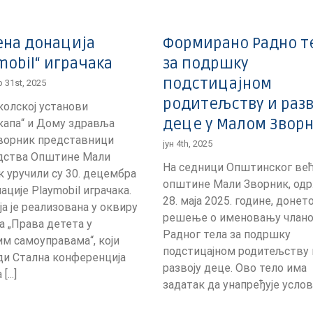
енa донација
Формирано Радно т
mobil“ играчака
за подршку
подстицајном
 31st, 2025
родитељству и разв
олској установи
деце у Малом Звор
капа“ и Дому здравља
ворник представници
јун 4th, 2025
дства Општине Мали
На седници Општинског ве
 уручили су 30. децембра
општине Мали Зворник, одр
ације Playmobil играчака.
28. маја 2025. године, донето
а је реализована у оквиру
решење о именовању члан
а „Права детета у
Радног тела за подршку
м самоуправама“, који
подстицајном родитељству 
ди Стална конференција
развоју деце. Ово тело има
...]
задатак да унапређује услове 