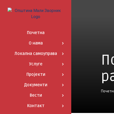
Skip
to
content
Почетна
О нама
Локална самоуправа
П
Услуге
р
Пројекти
Документи
Почетн
Вести
Контакт