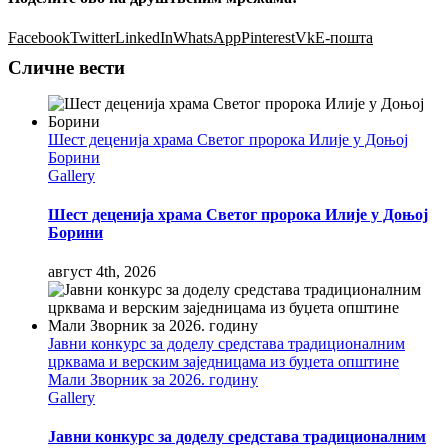
Facebook
Twitter
LinkedIn
WhatsApp
Pinterest
Vk
Е-пошта
Сличне вести
Шест деценија храма Светог пророка Илије у Доњој
Борини
Gallery
Шест деценија храма Светог пророка Илије у Доњој
Борини
август 4th, 2026
Јавни конкурс за доделу средстава традиционалним
црквама и верским заједницама из буџета општине
Мали Зворник за 2026. годину
Gallery
Јавни конкурс за доделу средстава традиционалним