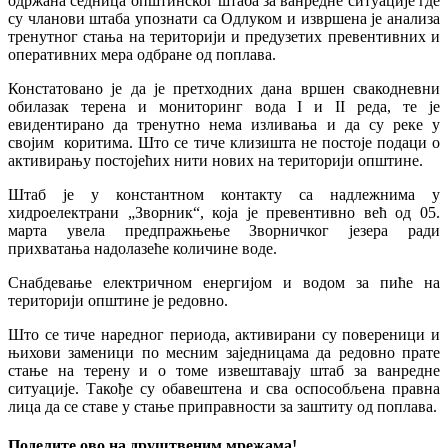
одржана седница општинског штаба за ванредне ситуације где
су чланови штаба упознати са Одлуком и извршена је анализа
тренутног стања на територији и предузетих превентивних и
оперативних мера одбране од поплава.
Констатовано је да је претходних дана вршен свакодневни
обилазак терена и мониторинг вода I и II реда, те је
евидентирано да тренутно нема изливања и да су реке у
својим коритима. Што се тиче клизишта не постоје подаци о
активирању постојећих нити нових на територији општине.
Штаб је у константном контакту са надлежнима у
хидроелектрани „Зворник“, која је превентивно већ од 05.
марта увела предпражњење Зворничког језера ради
прихватања надолазеће количине воде.
Снабдевање електричном енергијом и водом за пиће на
територији општине је редовно.
Што се тиче наредног периода, активирани су повереници и
њихови заменици по месним заједницама да редовно прате
стање на терену и о томе извештавају штаб за ванредне
ситуације. Такође су обавештена и сва оспособљена правна
лица да се ставе у стање приправности за заштиту од поплава.
Поделите ово на друштвеним мрежама!