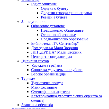
Буџет општине
Одлука о буџету
Додатни извори финансирања
Ревизија буџета
Јавне установе
Образовне установе
Предшколско образовање
Основно образовање
Средњошколско образовање
Библиотека „17. Септембар“
Дом здравља Мали Зворник
ЈКП „ДРИНА“ Мали Зворник
Центар за социјални рад
Цивилни сектор
Удружења грађана
Спортска удружења и клубови
Верске организације
Туризам
Туристичка понуда
Манифестације
Смештајни капацитети
Категоризација угоститељских објеката за
смештај
Званична обележја