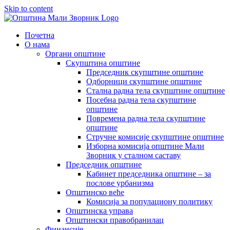
Skip to content
Почетна
О нама
Органи општине
Скупштина општине
Председник скупштине општине
Одборници скупштине општине
Стална радна тела скупштине општине
Посебна радна тела скупштине
општине
Повремена радна тела скупштине
општине
Стручне комисије скупштине општине
Изборна комисија општине Мали
Зворник у сталном саставу
Председник општине
Кабинет председника општине – за
послове урбанизма
Општинско веће
Комисија за популациону политику
Општинска управа
Општински правобранилац
Финансије