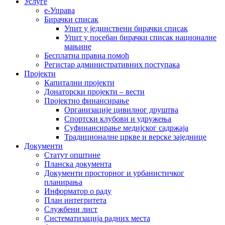
Услуге
е-Управа
Бирачки списак
Упит у јединствени бирачки списак
Упит у посебан бирачки списак националне
мањине
Бесплатна правна помоћ
Регистар административних поступака
Пројекти
Капитални пројекти
Донаторски пројекти – вести
Пројектно финансирање
Организације цивилног друштва
Спортски клубови и удружења
Суфинансирање медијског садржаја
Традиционалне цркве и верске заједнице
Документи
Статут општине
Планска документа
Документи просторног и урбанистичког
планирања
Информатор о раду
План интегритета
Службени лист
Систематизација радних места