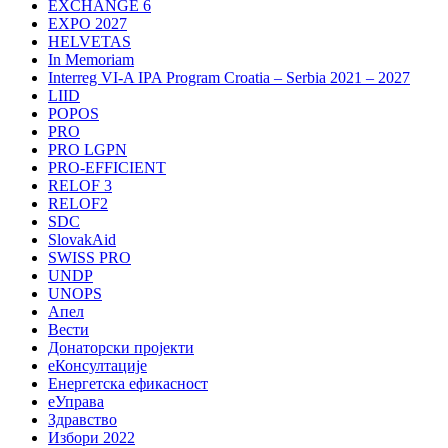
EXCHANGE 6
EXPO 2027
HELVETAS
In Memoriam
Interreg VI-A IPA Program Croatia – Serbia 2021 – 2027
LIID
POPOS
PRO
PRO LGPN
PRO-EFFICIENT
RELOF 3
RELOF2
SDC
SlovakAid
SWISS PRO
UNDP
UNOPS
Апел
Вести
Донаторски пројекти
еКонсултације
Енергетска ефикасност
еУправа
Здравство
Избори 2022