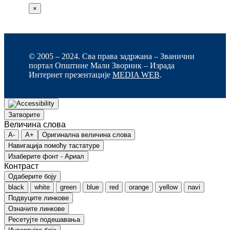
×
© 2005 – 2024. Сва права задржана – Званични
портал Општине Мали Зворник – Израда
Интернет презентације
MEDIA WEB
.
Затворите
Величина слова
A-
A+
Оригинална величина слова
Навигација помоћу тастатуре
Изаберите фонт - Ариал
Контраст
Одаберите боју
black
white
green
blue
red
orange
yellow
navi
Подвуците линкове
Означите линкове
Ресетујте подешавања