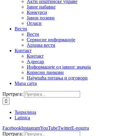
Акти општинске управе
Јавне набавке
Конкурси
Јавни позиви
Огласи
Вести
Вести
Сервисне информације
Архива вести
Контакт
Контакт
Адресар
Информације од јавног значаја
Корисни линкови
Најчешћа питања и одговори
Мапа сајта
Претрага:
Ћирилица
Latinica
Facebook
Instagram
YouTube
Twitter
Е-пошта
Претрага: