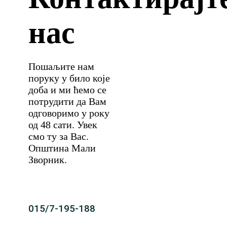
нас
Пошаљите нам
поруку у било које
доба и ми ћемо се
потрудити да Вам
одговоримо у року
од 48 сати. Увек
смо ту за Вас.
Општина Мали
Зворник.
015/7-195-188