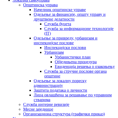
Локална самоуправа
Општинска управа
Начелник општинске управе
Одељење за финансије, општу управу и
друштвене делатности
Служба буџета
Служба за информационе технологије
(IT)
Одељење за привреду, урбанизам и
инспекцијске послове
Инспекцијски послови
Урбанизам
Урбанистички план
Обједињена процедура
Евиденција решења о озакоњењу
Служба за стручне послове органа
општине
Одељење за локалну пореску
администрацију
Заштита података о личности
Лица овлашћена за решавање по управним
стварима
Служба интерне ревизије
Месне заједнице
Организациона структура (графички приказ)