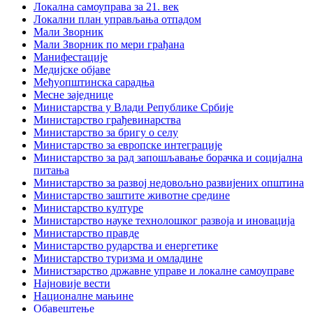
Локална самоуправа за 21. век
Локални план управљања отпадом
Мали Зворник
Мали Зворник по мери грађана
Манифестације
Медијске објаве
Међуопштинска сарадња
Месне заједнице
Министарства у Влади Републике Србије
Министарство грађевинарства
Министарство за бригу о селу
Министарство за европске интеграције
Министарство за рад запошљавање борачка и социјална
питања
Министарство за развој недовољно развијених општина
Министарство заштите животне средине
Министарство културе
Министарство науке технолошког развоја и иновација
Министарство правде
Министарство рударства и енергетике
Министарство туризма и омладине
Министзарство државне управе и локалне самоуправе
Најновије вести
Националне мањине
Обавештење