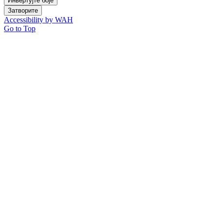
Инвертујте боје
Затворите
Accessibility by WAH
Go to Top