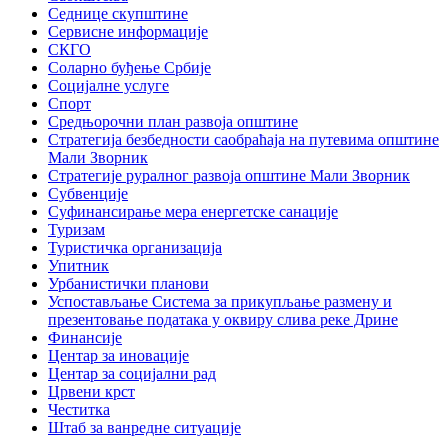
Седнице скупштине
Сервисне информације
СКГО
Соларно буђење Србије
Социјалне услуге
Спорт
Средњорочни план развоја општине
Стратегија безбедности саобраћаја на путевима општине
Мали Зворник
Стратегије руралног развоја општине Мали Зворник
Субвенције
Суфинансирање мера енергетске санације
Туризам
Туристичка организација
Упитник
Урбанистички планови
Успостављање Система за прикупљање размену и
презентовање података у оквиру слива реке Дрине
Финансије
Центар за иновације
Центар за социјални рад
Црвени крст
Честитка
Штаб за ванредне ситуације