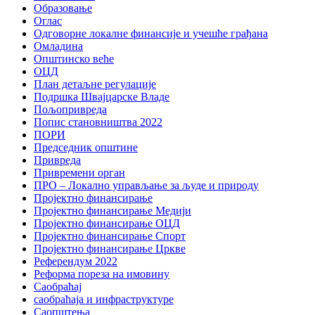
Образовање
Оглас
Одговорне локалне финансије и учешће грађана
Омладина
Општинско веће
ОЦД
План детаљне регулације
Подршка Швајцарске Владе
Пољопривреда
Попис становништва 2022
ПОРИ
Председник општине
Привреда
Привремени орган
ПРО – Локално управљање за људе и природу
Пројектно финансирање
Пројектно финансирање Медији
Пројектно финансирање ОЦД
Пројектно финансирање Спорт
Пројектно финансирање Цркве
Референдум 2022
Реформа пореза на имовину
Саобраћај
саобраћаја и инфраструктуре
Саопштења