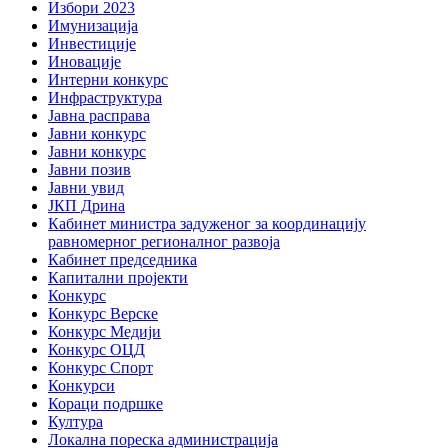
Избори 2023
Имунизација
Инвестиције
Иновације
Интерни конкурс
Инфраструктура
Јавна расправа
Јавни конкурс
Јавни конкурс
Јавни позив
Јавни увид
ЈКП Дрина
Кабинет министра задуженог за координацију
равномерног регионалног развоја
Кабинет председника
Капитални пројекти
Конкурс
Конкурс Верске
Конкурс Медији
Конкурс ОЦД
Конкурс Спорт
Конкурси
Кораци подршке
Култура
Локална пореска администрација