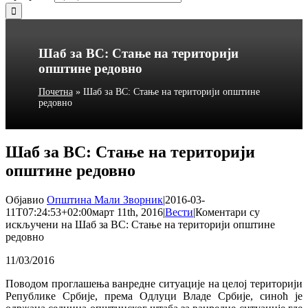
Шаб за ВС: Стање на територији
општине редовно
Почетна
»
Шаб за ВС: Стање на територији општине
редовно
Шаб за ВС: Стање на територији
општине редовно
Објавио
Општина Мали Зворник
|
2016-03-
11T07:24:53+02:00
март 11th, 2016
|
Вести
|
Коментари су
искључени
на Шаб за ВС: Стање на територији општине
редовно
11/03/2016
Поводом проглашења ванредне ситуације на целој територији
Републике Србије, према Одлуци Владе Србије, синоћ је