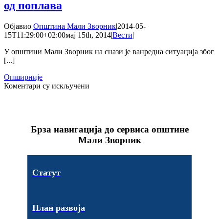
од поплава
Зворник
ускоро
почетак
Објавио
Општина Мали Зворник
|
2014-05-
радова
15T11:29:00+02:00
мај 15th, 2014
|
Вести
|
на
обнови
У општини Мали Зворник на снази је ванредна ситуација због
16
[...]
кућа
оштећених
Опширније
на
у
Коментари су искључени
Ванредна
поплавама
ситуација
због
угрожености
Брза навигација до сервиса општине
од
поплава
Мали Зворник
Статут
План развоја