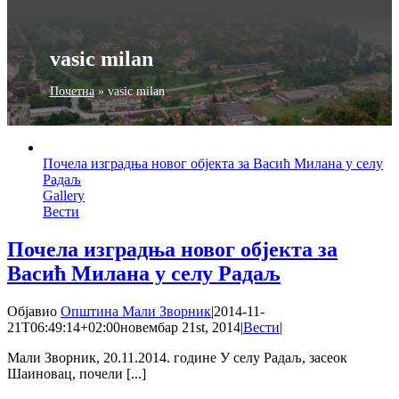
vasic milan
Почетна
»
vasic milan
Почела изградња новог објекта за Васић Милана у селу
Радаљ
Gallery
Вести
Почела изградња новог објекта за
Васић Милана у селу Радаљ
Објавио
Општина Мали Зворник
|
2014-11-
21T06:49:14+02:00
новембар 21st, 2014
|
Вести
|
Мали Зворник, 20.11.2014. године У селу Радаљ, засеок
Шаиновац, почели [...]