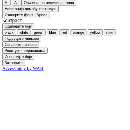
A-
A+
Оригинална величина слова
Навигација помоћу тастатуре
Изаберите фонт - Ариал
Контраст
Одаберите боју
black
white
green
blue
red
orange
yellow
navi
Подвуците линкове
Означите линкове
Ресетујте подешавања
Инвертујте боје
Затворите
Accessibility by WAH
Go
to
Top