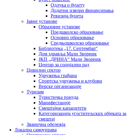
Одлука о буџету
Додатни извори финансирања
Ревизија буџета
Јавне установе
Образовне установе
Предшколско образовање
Основно образовање
Средњошколско образовање
Библиотека „17. Септембар“
Дом здравља Мали Зворник
ЈКП „ДРИНА“ Мали Зворник
Центар за социјални рад
Цивилни сектор
Удружења грађана
Спортска удружења и клубови
Верске организације
Туризам
Туристичка понуда
Манифестације
Смештајни капацитети
Категоризација угоститељских објеката за
смештај
Званична обележја
Локална самоуправа