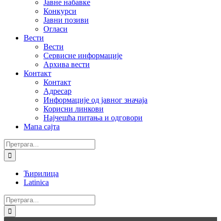
Јавне набавке
Конкурси
Јавни позиви
Огласи
Вести
Вести
Сервисне информације
Архива вести
Контакт
Контакт
Адресар
Информације од јавног значаја
Корисни линкови
Најчешћа питања и одговори
Мапа сајта
Претрага:
Ћирилица
Latinica
Facebook
Instagram
YouTube
Twitter
Е-
Претрага:
пошта