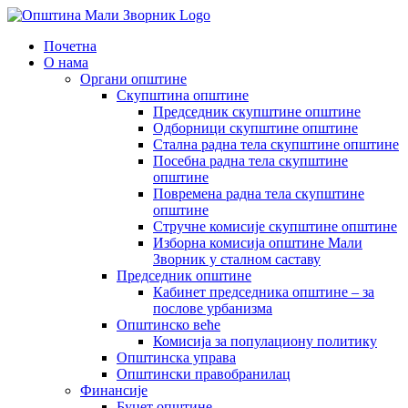
Skip
to
Почетна
content
О нама
Органи општине
Скупштина општине
Председник скупштине општине
Одборници скупштине општине
Стална радна тела скупштине општине
Посебна радна тела скупштине
општине
Повремена радна тела скупштине
општине
Стручне комисије скупштине општине
Изборна комисија општине Мали
Зворник у сталном саставу
Председник општине
Кабинет председника општине – за
послове урбанизма
Општинско веће
Комисија за популациону политику
Општинска управа
Општински правобранилац
Финансије
Буџет општине