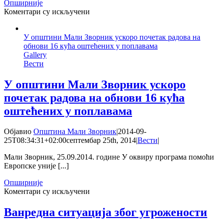
Опширније
на
Коментари су искључени
Почела
изградња
У општини Мали Зворник ускоро почетак радова на
новог
обнови 16 кућа оштећених у поплавама
објекта
Gallery
за
Вести
Васић
Милана
у
У општини Мали Зворник ускоро
селу
почетак радова на обнови 16 кућа
Радаљ
оштећених у поплавама
Објавио
Општина Мали Зворник
|
2014-09-
25T08:34:31+02:00
септембар 25th, 2014
|
Вести
|
Мали Зворник, 25.09.2014. године У оквиру програма помоћи
Европске уније [...]
Опширније
на
Коментари су искључени
У
општини
Ванредна ситуација због угрожености
Мали