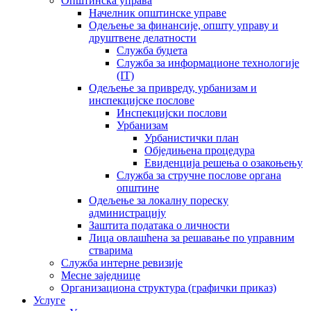
Општинска управа
Начелник општинске управе
Одељење за финансије, општу управу и
друштвене делатности
Служба буџета
Служба за информационе технологије
(IT)
Одељење за привреду, урбанизам и
инспекцијске послове
Инспекцијски послови
Урбанизам
Урбанистички план
Обједињена процедура
Евиденција решења о озакоњењу
Служба за стручне послове органа
општине
Одељење за локалну пореску
администрацију
Заштита података о личности
Лица овлашћена за решавање по управним
стварима
Служба интерне ревизије
Месне заједнице
Организациона структура (графички приказ)
Услуге