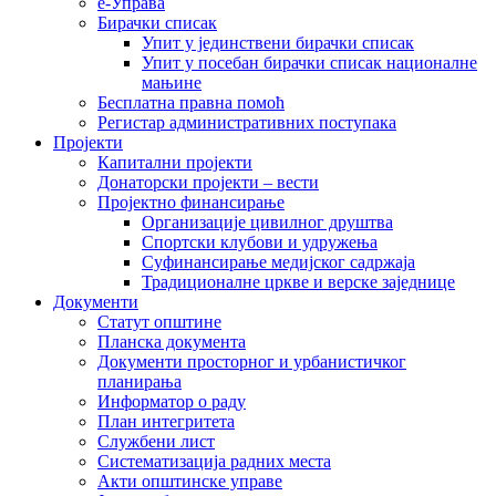
е-Управа
Бирачки списак
Упит у јединствени бирачки списак
Упит у посебан бирачки списак националне
мањине
Бесплатна правна помоћ
Регистар административних поступака
Пројекти
Капитални пројекти
Донаторски пројекти – вести
Пројектно финансирање
Организације цивилног друштва
Спортски клубови и удружења
Суфинансирање медијског садржаја
Традиционалне цркве и верске заједнице
Документи
Статут општине
Планска документа
Документи просторног и урбанистичког
планирања
Информатор о раду
План интегритета
Службени лист
Систематизација радних места
Акти општинске управе