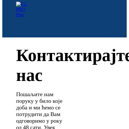
Контактирајт
нас
Пошаљите нам
поруку у било које
доба и ми ћемо се
потрудити да Вам
одговоримо у року
од 48 сати. Увек