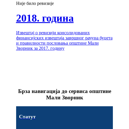
Није било ревизије
2018. година
Извештај о ревизији консолидованих
финансијских извештаја завршног рачуна буџета
и правилности пословања општине Мали
Зворник за 2017. годину
Брза навигација до сервиса општине
Мали Зворник
Статут