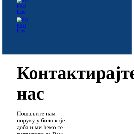
Контактирајт
нас
Пошаљите нам
поруку у било које
доба и ми ћемо се
потрудити да Вам