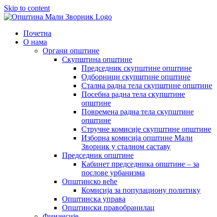
Skip to content
Почетна
О нама
Органи општине
Скупштина општине
Председник скупштине општине
Одборници скупштине општине
Стална радна тела скупштине општине
Посебна радна тела скупштине
општине
Повремена радна тела скупштине
општине
Стручне комисије скупштине општине
Изборна комисија општине Мали
Зворник у сталном саставу
Председник општине
Кабинет председника општине – за
послове урбанизма
Општинско веће
Комисија за популациону политику
Општинска управа
Општински правобранилац
Финансије