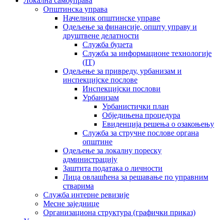
Локална самоуправа
Општинска управа
Начелник општинске управе
Одељење за финансије, општу управу и
друштвене делатности
Служба буџета
Служба за информационе технологије
(IT)
Одељење за привреду, урбанизам и
инспекцијске послове
Инспекцијски послови
Урбанизам
Урбанистички план
Обједињена процедура
Евиденција решења о озакоњењу
Служба за стручне послове органа
општине
Одељење за локалну пореску
администрацију
Заштита података о личности
Лица овлашћена за решавање по управним
стварима
Служба интерне ревизије
Месне заједнице
Организациона структура (графички приказ)