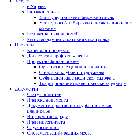
Услуге
е-Управа
Бирачки списак
Упит у јединствени бирачки списак
Упит у посебан бирачки списак националне
мањине
Бесплатна правна помоћ
Регистар административних поступака
Пројекти
Капитални пројекти
Донаторски пројекти – вести
Пројектно финансирање
Организације цивилног друштва
Спортски клубови и удружења
Суфинансирање медијског садржаја
Традиционалне цркве и верске заједнице
Документи
Статут општине
Планска документа
Документи просторног и урбанистичког
планирања
Информатор о раду
План интегритета
Службени лист
Систематизација радних места