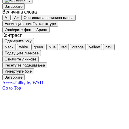
Затворите
Величина слова
A-
A+
Оригинална величина слова
Навигација помоћу тастатуре
Изаберите фонт - Ариал
Контраст
Одаберите боју
black
white
green
blue
red
orange
yellow
navi
Подвуците линкове
Означите линкове
Ресетујте подешавања
Инвертујте боје
Затворите
Accessibility by WAH
Go to Top