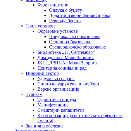
Буџет општине
Одлука о буџету
Додатни извори финансирања
Ревизија буџета
Јавне установе
Образовне установе
Предшколско образовање
Основно образовање
Средњошколско образовање
Библиотека „17. Септембар“
Дом здравља Мали Зворник
ЈКП „ДРИНА“ Мали Зворник
Центар за социјални рад
Цивилни сектор
Удружења грађана
Спортска удружења и клубови
Верске организације
Туризам
Туристичка понуда
Манифестације
Смештајни капацитети
Категоризација угоститељских објеката за
смештај
Званична обележја