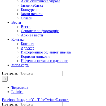
Акти општинске управе
Јавне набавке
Конкурси
Јавни позиви
Огласи
Вести
Вести
Сервисне информације
Архива вести
Контакт
Контакт
Адресар
Информације од јавног значаја
Корисни линкови
Најчешћа питања и одговори
Мапа сајта
Претрага:
Ћирилица
Latinica
Facebook
Instagram
YouTube
Twitter
Е-пошта
Претрага: