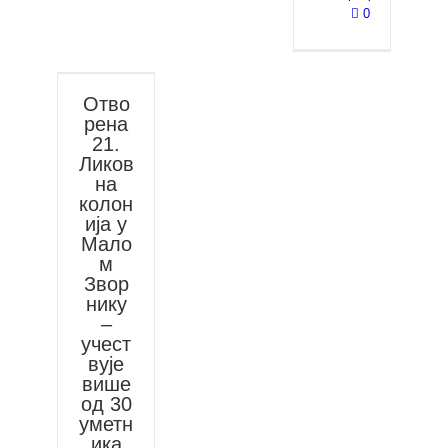
0
Отво
рена
21.
Ликов
на
колон
ија у
Мало
м
Звор
нику
–
учест
вује
више
од 30
уметн
ика