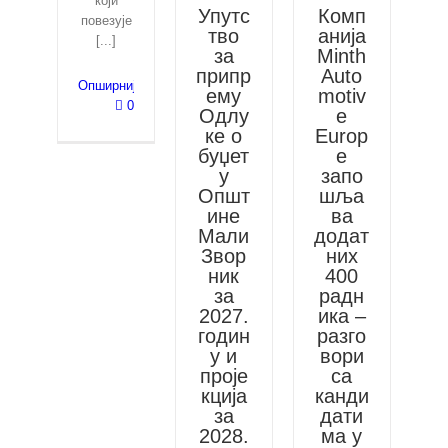
који
Упутс
Комп
повезује
тво
анија
[...]
за
Minth
припр
Auto
Опширније
ему
motiv
0
Одлу
e
ке о
Europ
буџет
e
у
запо
Општ
шља
ине
ва
Мали
додат
Звор
них
ник
400
за
радн
2027.
ика –
годин
разго
у и
вори
проје
са
кција
канди
за
дати
2028.
ма у