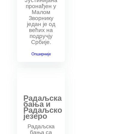
Јустинијана
пронађен у
Малом
Зворнику
један је од
већих на
подручју
Србије.
Опширније
Радаљска
бања и
Радаљско
језеро
Радаљска
бања са