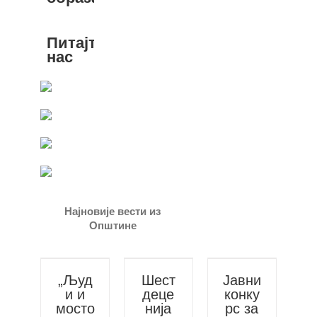
Питајте
нас
Најновије вести из
Општине
„Људ
Шест
Јавни
и и
деце
конку
мосто
нија
рс за