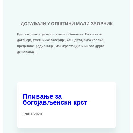
ДОГАЂАЈИ У ОПШТИНИ МАЛИ ЗВОРНИК
Пратите шта се дешава у нашој Општини. Различити
догађаји, уметничке галерије, концерти, биоскопске
представе, радионице, манифестације и многа друга
дешавања…
Пливање за
богојављенски крст
19/01/2020