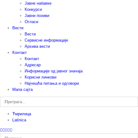
Јавне набавке
Конкурси
Јавни позиви
Огласи
Вести
Вести
Сервисне информације
Архива вести
Контакт
Контакт
Адресар
Информације од јавног значаја
Корисни линкови
Најчешћа питања и одговори
Мапа сајта
Претрага:
Ћирилица
Latinica
Facebook
Instagram
YouTube
Twitter
Е-
пошта
Претрага: