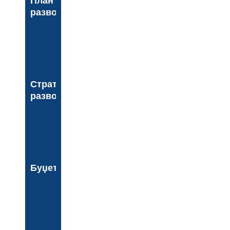
План
развоја
Стратегија
развоја
Буџет