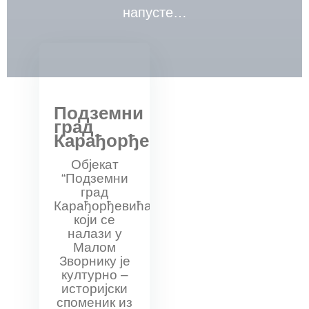
напусте…
Подземни
град
Карађорђевића
Објекат
“Подземни
град
Карађорђевића”
који се
налази у
Малом
Зворнику је
културно –
историјски
споменик из