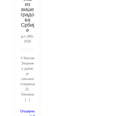
из
више
градо
ва
Србиј
е
јул 28th,
2026
У Малом
Зворник
у данас
је
свечано
отворена
21.
Ликовна
[...]
Опширније