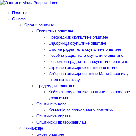
Skip
to
Почетна
content
О нама
Органи општине
Скупштина општине
Председник скупштине општине
Одборници скупштине општине
Стална радна тела скупштине општине
Посебна радна тела скупштине општине
Повремена радна тела скупштине општине
Стручне комисије скупштине општине
Изборна комисија општине Мали Зворник у
сталном саставу
Председник општине
Кабинет председника општине – за послове
урбанизма
Општинско веће
Комисија за популациону политику
Општинска управа
Општински правобранилац
Финансије
Буџет општине