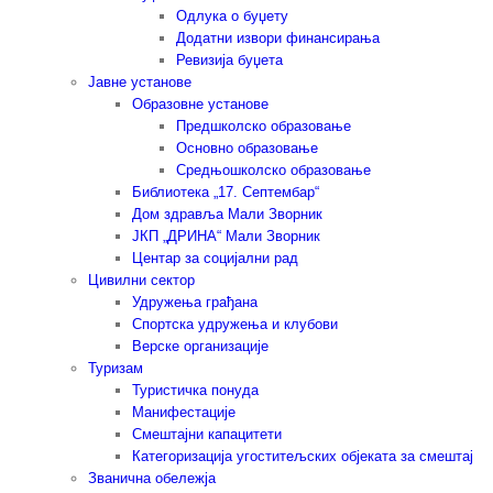
Одлука о буџету
Додатни извори финансирања
Ревизија буџета
Јавне установе
Образовне установе
Предшколско образовање
Основно образовање
Средњошколско образовање
Библиотека „17. Септембар“
Дом здравља Мали Зворник
ЈКП „ДРИНА“ Мали Зворник
Центар за социјални рад
Цивилни сектор
Удружења грађана
Спортска удружења и клубови
Верске организације
Туризам
Туристичка понуда
Манифестације
Смештајни капацитети
Категоризација угоститељских објеката за смештај
Званична обележја