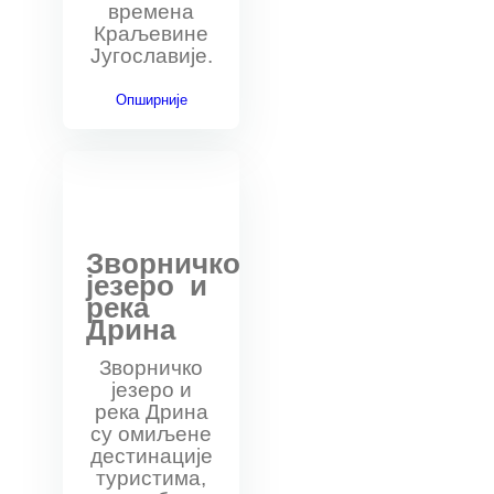
времена
Краљевине
Југославије.
Опширније
Зворничко
језеро и
река
Дрина
Зворничко
језеро и
река Дрина
су омиљене
дестинације
туристима,