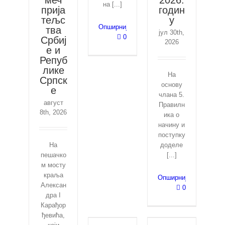
на [...]
прија
годин
тељс
у
Опширније
тва
јул 30th,
0
Србиј
2026
е и
Репуб
лике
На
Српск
основу
е
члана 5.
август
Правилн
8th, 2026
ика о
начину и
поступку
На
доделе
пешачко
[...]
м мосту
краља
Опширније
Алексан
0
дра I
Карађор
ђевића,