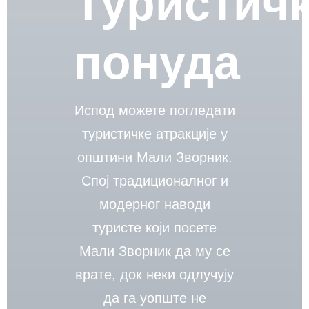
Туристич
понуда
Испод можете погледати
туристичке атракције у
општини Мали Зворник.
Спој традиционалног и
модерног наводи
туристе који посете
Мали Зворник да му се
врате, док неки одлучују
да га уопште не