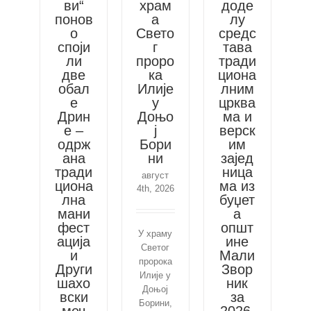
ви“
храм
доде
понов
а
лу
о
Свето
средс
споји
г
тава
ли
проро
тради
две
ка
циона
обал
Илије
лним
е
у
црква
Дрин
Доњо
ма и
е –
ј
верск
одрж
Бори
им
ана
ни
зајед
тради
ница
август
циона
ма из
4th, 2026
лна
буџет
мани
а
фест
општ
У храму
ација
ине
Светог
и
Мали
пророка
Други
Звор
Илије у
шахо
ник
Доњој
вски
за
Борини,
меч
2026.