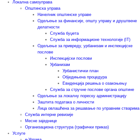
Локална самоуправа
Општинска управа
Начелник општинске управе
Одељење за финансије, општу управу и друштвене
делатности
Служба буџета
Служба за информационе технологије (IT)
Одељење за привреду, урбанизам и инспекцијске
послове
Инспекцијски послови
Урбанизам
Урбанистички план
Обједињена процедура
Евиденција решења о озакоњењу
Служба за стручне послове органа општине
Одељење за локалну пореску администрацију
Заштита података о личности
Лица овлашћена за решавање по управним стварима
Служба интерне ревизије
Месне заједнице
Организациона структура (графички приказ)
Услуге
е-Управа