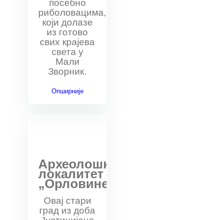
посебно
риболовацима,
који долазе
из готово
свих крајева
света у
Мали
Зворник.
Опширније
Археолошки
локалитет
„Орловине“
Овај стари
град из доба