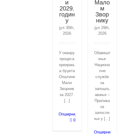
и
Мало
2029.
м
годин
Звор
у
нику
јул 30th,
јул 29th,
2026
2026
У оквиру
Обавешт
процеса
ење
креирањ
Национа
а буџета
лне
Општине
службе
Мали
за
Зворник
запошљ
за 2027.
авање –
[...]
Прилика
за
запосле
Опширније
ње у [...]
0
Опширније