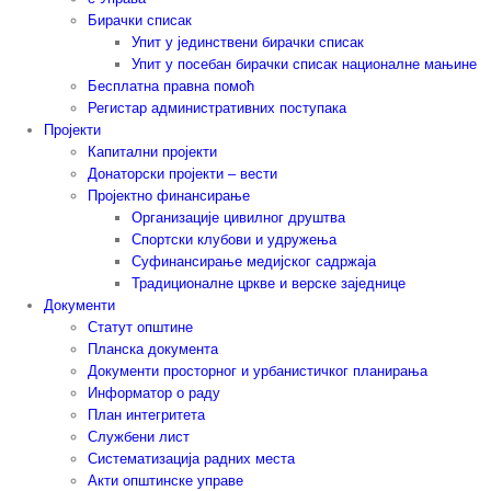
Бирачки списак
Упит у јединствени бирачки списак
Упит у посебан бирачки списак националне мањине
Бесплатна правна помоћ
Регистар административних поступака
Пројекти
Капитални пројекти
Донаторски пројекти – вести
Пројектно финансирање
Организације цивилног друштва
Спортски клубови и удружења
Суфинансирање медијског садржаја
Традиционалне цркве и верске заједнице
Документи
Статут општине
Планска документа
Документи просторног и урбанистичког планирања
Информатор о раду
План интегритета
Службени лист
Систематизација радних места
Акти општинске управе