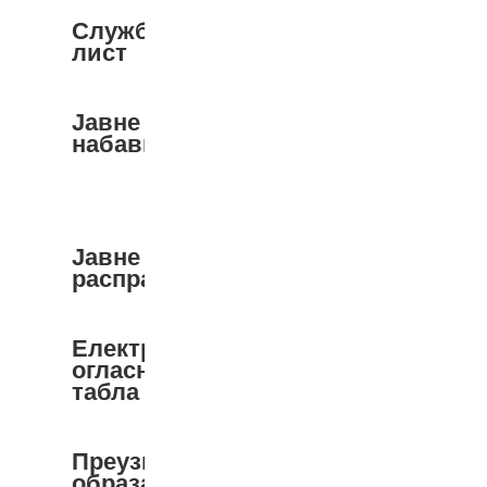
Службени
лист
Јавне
набавке
Јавне
расправе
Електронска
огласна
табла
Преузимање
образаца