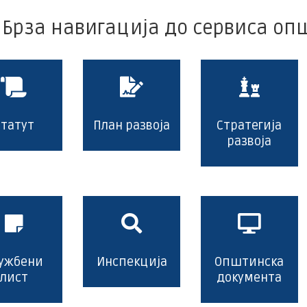
науке
и
Брза навигација до сервиса о
иновација
Статут
План развоја
Стратегија
развоја
ужбени
Инспекција
Општинска
лист
документа