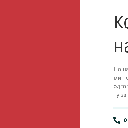
К
н
Поша
ми ћ
одгов
ту з
0