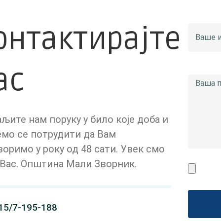
онтактирајте
ас
љите нам поруку у било које доба и
емо се потрудити да Вам
оримо у року од 48 сати. Увек смо
а Вас. Општина Мали Зворник.
15/7-195-188