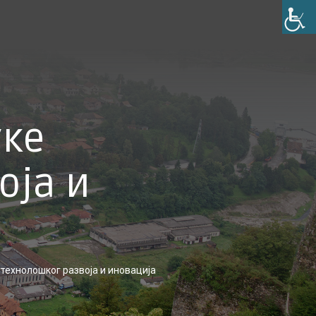
уке
оја и
технолошког развоја и иновација