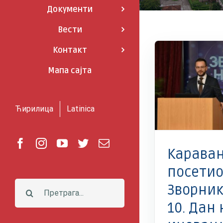
Документи
Вести
Контакт
Мапа сајта
Вести
Иновације
Министарство науке
Вести
Инов
технолошког развоја и иновација
технолошк
Најновије вести
Ћирилица
Latinica
Facebook
Instagram
YouTube
Twitter
Е-
Карава
пошта
посети
Претрага:
Зворник
10. Дан 