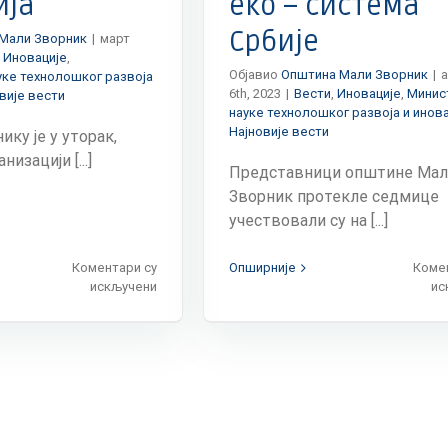
ија
еко – система
Србије
Мали Зворник
|
март
,
Иновације
,
Објавио
Општина Мали Зворник
|
а
ке технолошког развоја
6th, 2023
|
Вести
,
Иновације
,
Минис
вије вести
науке технолошког развоја и инова
Најновије вести
ку је у уторак,
низацији [...]
Представници општине Мал
Зворник протекле седмице
учествовали су на [...]
Коментари су
Опширније
Коме
на
искључени
ис
Караван
знања
посетио
Мали
Зворник:
Одржан
10.
Дан