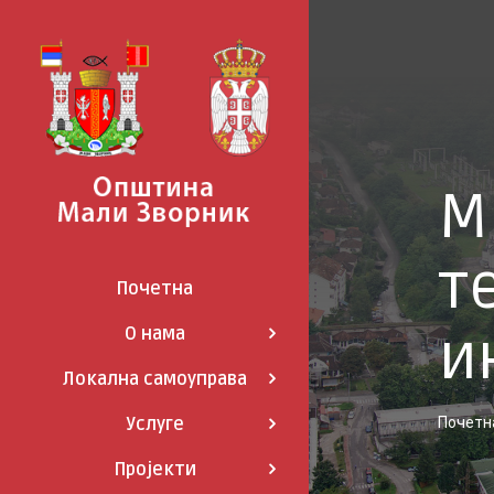
Skip
to
content
М
т
Почетна
и
О нама
Локална самоуправа
Услуге
Почетн
Пројекти