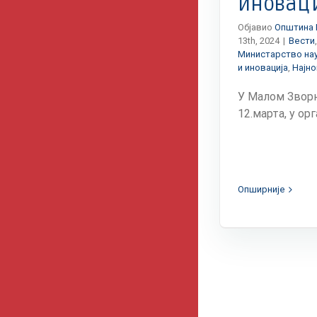
иновац
Објавио
Општина 
13th, 2024
|
Вести
Министарство нау
и иновација
,
Најно
У Малом Зворни
12.марта, у орга
Опширније