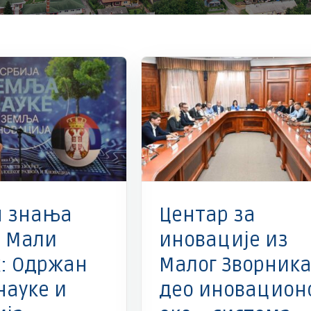
ације
Министарство науке
ог развоја и иновација
Најновије вести
н знања
Центар за
о Мали
иновације из
: Одржан
Малог Зворник
науке и
део иновацион