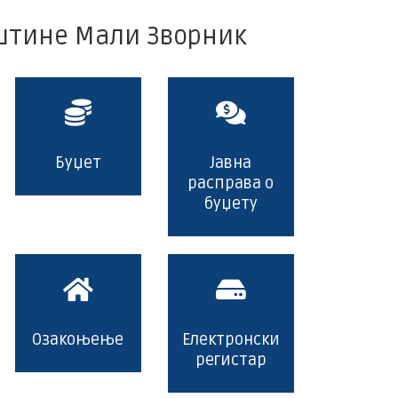
еко
–
пштине Мали Зворник
система
Србије
Буџет
Јавна
расправа о
буџету
Озакоњење
Електронски
регистар