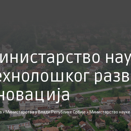
инистарство на
ехнолошког разв
новација
а
»
Министарства у Влади Републике Србије
»
Министарство науке 