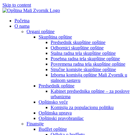
Skip to content
Početna
O nama
Organi opštine
Skupština opštine
Predsednik skupštine opštine
Odbornici skupštine opštine
Stalna radna tela skupštine opštine
Posebna radna tela skupštine opštine
Povremena radna tela skupštine opštine
Stručne komisije skupštine opštine
Izborna komisija opštine Mali Zvornik u
stalnom sastavu
Predsednik opštine
Kabinet predsednika opštine – za poslove
urbanizma
Opštinsko veće
Komisija za populacionu politiku
Opštinska uprava
Opštinski pravobranilac
Finansije
Budžet opštine
Odluka o budžetu