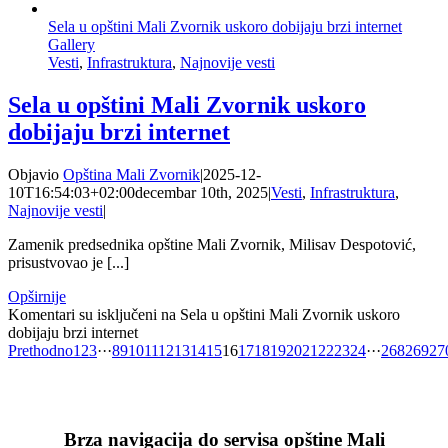
Sela u opštini Mali Zvornik uskoro dobijaju brzi internet
Gallery
Vesti
,
Infrastruktura
,
Najnovije vesti
Sela u opštini Mali Zvornik uskoro
dobijaju brzi internet
Objavio
Opština Mali Zvornik
|
2025-12-
10T16:54:03+02:00
decembar 10th, 2025
|
Vesti
,
Infrastruktura
,
Najnovije vesti
|
Zamenik predsednika opštine Mali Zvornik, Milisav Despotović,
prisustvovao je [...]
Opširnije
Komentari su isključeni
na Sela u opštini Mali Zvornik uskoro
dobijaju brzi internet
Prethodno
1
2
3
···
8
9
10
11
12
13
14
15
16
17
18
19
20
21
22
23
24
···
268
269
27
Brza navigacija do servisa opštine Mali