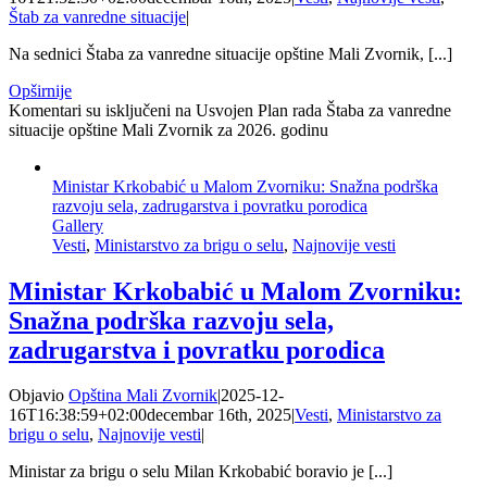
Štab za vanredne situacije
|
Na sednici Štaba za vanredne situacije opštine Mali Zvornik, [...]
Opširnije
Komentari su isključeni
na Usvojen Plan rada Štaba za vanredne
situacije opštine Mali Zvornik za 2026. godinu
Ministar Krkobabić u Malom Zvorniku: Snažna podrška
razvoju sela, zadrugarstva i povratku porodica
Gallery
Vesti
,
Ministarstvo za brigu o selu
,
Najnovije vesti
Ministar Krkobabić u Malom Zvorniku:
Snažna podrška razvoju sela,
zadrugarstva i povratku porodica
Objavio
Opština Mali Zvornik
|
2025-12-
16T16:38:59+02:00
decembar 16th, 2025
|
Vesti
,
Ministarstvo za
brigu o selu
,
Najnovije vesti
|
Ministar za brigu o selu Milan Krkobabić boravio je [...]