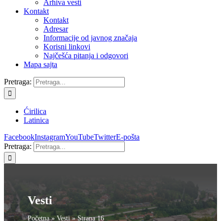
Arhiva vesti
Kontakt
Kontakt
Adresar
Informacije od javnog značaja
Korisni linkovi
Najčešća pitanja i odgovori
Mapa sajta
Pretraga:
Ćirilica
Latinica
Facebook
Instagram
YouTube
Twitter
E-pošta
Pretraga:
Vesti
Početna
»
Vesti
»
Strana 16