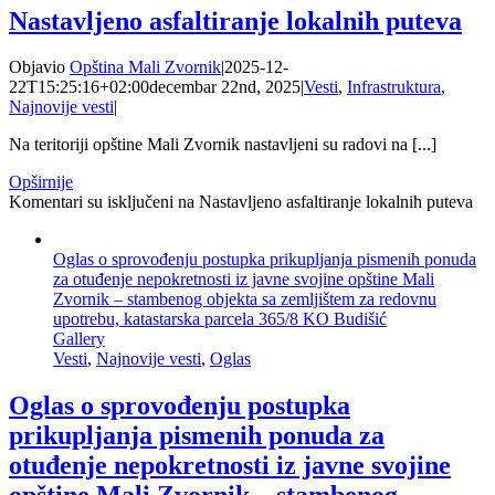
Nastavljeno asfaltiranje lokalnih puteva
Objavio
Opština Mali Zvornik
|
2025-12-
22T15:25:16+02:00
decembar 22nd, 2025
|
Vesti
,
Infrastruktura
,
Najnovije vesti
|
Na teritoriji opštine Mali Zvornik nastavljeni su radovi na [...]
Opširnije
Komentari su isključeni
na Nastavljeno asfaltiranje lokalnih puteva
Oglas o sprovođenju postupka prikupljanja pismenih ponuda
za otuđenje nepokretnosti iz javne svojine opštine Mali
Zvornik – stambenog objekta sa zemljištem za redovnu
upotrebu, katastarska parcela 365/8 KO Budišić
Gallery
Vesti
,
Najnovije vesti
,
Oglas
Oglas o sprovođenju postupka
prikupljanja pismenih ponuda za
otuđenje nepokretnosti iz javne svojine