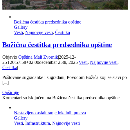
Božićna čestitka predsednika opštine
Gallery
Vesti
,
Najnovije vesti
,
Čestitka
Božićna čestitka predsednika opštine
Objavio
Opština Mali Zvornik
|
2025-12-
25T20:57:58+02:00
decembar 25th, 2025
|
Vesti
,
Najnovije vesti
,
Čestitka
|
Poštovane sugrađanke i sugrađani, Povodom Božića koji se slavi po
[...]
Opširnije
Komentari su isključeni
na Božićna čestitka predsednika opštine
Nastavljeno asfaltiranje lokalnih puteva
Gallery
Vesti
,
Infrastruktura
,
Najnovije vesti