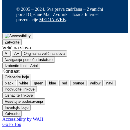
© 2005 – 2024. Sva prava zadržana – Zvanični
portal Opštine Mali Zvornik – Izrada Internet
prezentacije
MEDIA WEB
.
Zatvorite
Veličina slova
A-
A+
Originalna veličina slova
Navigacija pomoću tastature
Izaberite font - Arial
Kontrast
Odaberite boju
black
white
green
blue
red
orange
yellow
navi
Podvucite linkove
Označite linkove
Resetujte podešavanja
Invertujte boje
Zatvorite
Accessibility by WAH
Go to Top