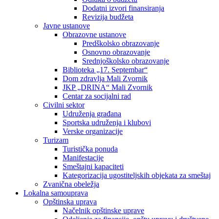
Dodatni izvori finansiranja
Revizija budžeta
Javne ustanove
Obrazovne ustanove
Predškolsko obrazovanje
Osnovno obrazovanje
Srednjoškolsko obrazovanje
Biblioteka „17. Septembar“
Dom zdravlja Mali Zvornik
JKP „DRINA“ Mali Zvornik
Centar za socijalni rad
Civilni sektor
Udruženja građana
Sportska udruženja i klubovi
Verske organizacije
Turizam
Turistička ponuda
Manifestacije
Smeštajni kapaciteti
Kategorizacija ugostiteljskih objekata za smeštaj
Zvanična obeležja
Lokalna samouprava
Opštinska uprava
Načelnik opštinske uprave