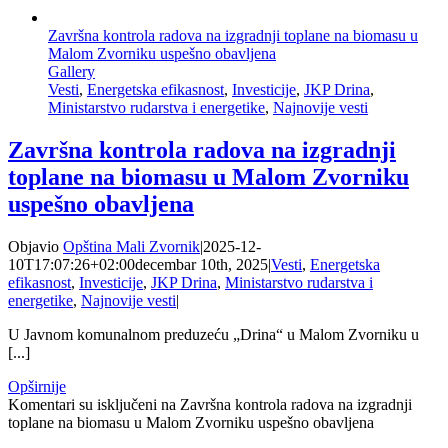
Završna kontrola radova na izgradnji toplane na biomasu u
Malom Zvorniku uspešno obavljena
Gallery
Vesti
,
Energetska efikasnost
,
Investicije
,
JKP Drina
,
Ministarstvo rudarstva i energetike
,
Najnovije vesti
Završna kontrola radova na izgradnji
toplane na biomasu u Malom Zvorniku
uspešno obavljena
Objavio
Opština Mali Zvornik
|
2025-12-
10T17:07:26+02:00
decembar 10th, 2025
|
Vesti
,
Energetska
efikasnost
,
Investicije
,
JKP Drina
,
Ministarstvo rudarstva i
energetike
,
Najnovije vesti
|
U Javnom komunalnom preduzeću „Drina“ u Malom Zvorniku u
[...]
Opširnije
Komentari su isključeni
na Završna kontrola radova na izgradnji
toplane na biomasu u Malom Zvorniku uspešno obavljena