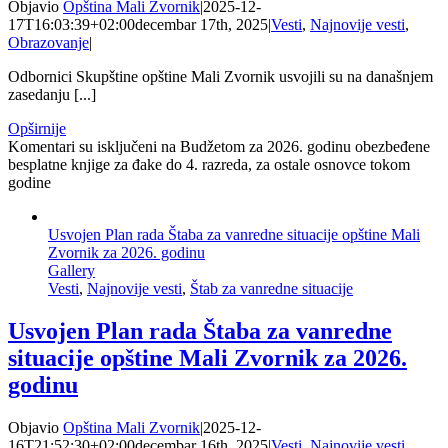
Objavio
Opština Mali Zvornik
|
2025-12-
17T16:03:39+02:00
decembar 17th, 2025
|
Vesti
,
Najnovije vesti
,
Obrazovanje
|
Odbornici Skupštine opštine Mali Zvornik usvojili su na današnjem
zasedanju [...]
Opširnije
Komentari su isključeni
na Budžetom za 2026. godinu obezbeđene
besplatne knjige za đake do 4. razreda, za ostale osnovce tokom
godine
Usvojen Plan rada Štaba za vanredne situacije opštine Mali
Zvornik za 2026. godinu
Gallery
Vesti
,
Najnovije vesti
,
Štab za vanredne situacije
Usvojen Plan rada Štaba za vanredne
situacije opštine Mali Zvornik za 2026.
godinu
Objavio
Opština Mali Zvornik
|
2025-12-
16T21:52:30+02:00
decembar 16th, 2025
|
Vesti
,
Najnovije vesti
,