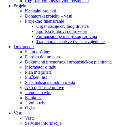
Registar administrativnih postupaka
Projekti
Kapitalni projekti
Donatorski projekti – vesti
Projektno finansiranje
Organizacije civilnog društva
Sportski klubovi i udruženja
Sufinansiranje medijskog sadržaja
Tradicionalne crkve i verske zajednice
Dokumenti
Statut opštine
Planska dokumenta
Dokumenti prostornog i urbanističkog planiranja
Informator o radu
Plan integriteta
Službeni list
Sistematizacija radnih mesta
Akti opštinske uprave
Javne nabavke
Konkursi
Javni pozivi
Oglasi
Vesti
Vesti
Servisne informacije