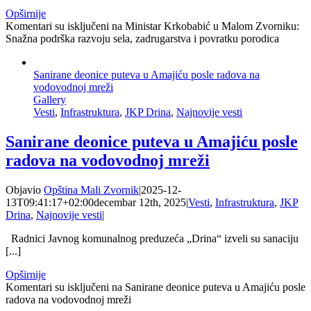
Opširnije
Komentari su isključeni
na Ministar Krkobabić u Malom Zvorniku:
Snažna podrška razvoju sela, zadrugarstva i povratku porodica
Sanirane deonice puteva u Amajiću posle radova na
vodovodnoj mreži
Gallery
Vesti
,
Infrastruktura
,
JKP Drina
,
Najnovije vesti
Sanirane deonice puteva u Amajiću posle
radova na vodovodnoj mreži
Objavio
Opština Mali Zvornik
|
2025-12-
13T09:41:17+02:00
decembar 12th, 2025
|
Vesti
,
Infrastruktura
,
JKP
Drina
,
Najnovije vesti
|
Radnici Javnog komunalnog preduzeća „Drina“ izveli su sanaciju
[...]
Opširnije
Komentari su isključeni
na Sanirane deonice puteva u Amajiću posle
radova na vodovodnoj mreži