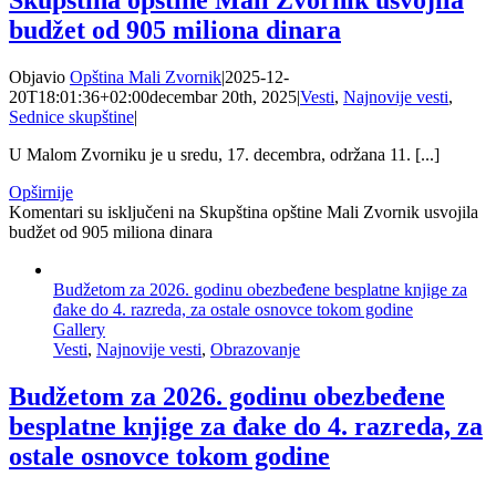
Skupština opštine Mali Zvornik usvojila
budžet od 905 miliona dinara
Objavio
Opština Mali Zvornik
|
2025-12-
20T18:01:36+02:00
decembar 20th, 2025
|
Vesti
,
Najnovije vesti
,
Sednice skupštine
|
U Malom Zvorniku je u sredu, 17. decembra, održana 11. [...]
Opširnije
Komentari su isključeni
na Skupština opštine Mali Zvornik usvojila
budžet od 905 miliona dinara
Budžetom za 2026. godinu obezbeđene besplatne knjige za
đake do 4. razreda, za ostale osnovce tokom godine
Gallery
Vesti
,
Najnovije vesti
,
Obrazovanje
Budžetom za 2026. godinu obezbeđene
besplatne knjige za đake do 4. razreda, za
ostale osnovce tokom godine