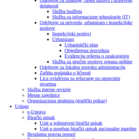
Odeljenje za finansije, opštu upravu i društvene
delatnosti
Služba budžeta
Služba za informacione tehnologije (IT)
Odeljenje za privredu, urbanizam i inspekcijske
poslove
Inspekcijski poslovi
Urbanizam
Urbanistički plan
Objedinjena procedura
Evidencija rešenja o ozakonjenju
Služba za stručne poslove organa opštine
Odeljenje za lokalnu poresku administraciju
Zaštita podataka o ličnosti
Lica ovlašćena za rešavanje po upravnim
stvarima
Služba interne revizije
Mesne zajednice
Organizaciona struktura (grafički prikaz)
Usluge
e-Uprava
Birački spisak
Upit u jedinstveni birački spisak
Upit u poseban birački spisak nacionalne manjine
Besplatna pravna pomoć