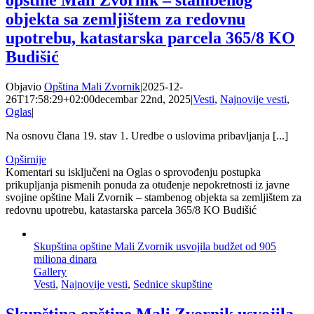
opštine Mali Zvornik – stambenog
objekta sa zemljištem za redovnu
upotrebu, katastarska parcela 365/8 KO
Budišić
Objavio
Opština Mali Zvornik
|
2025-12-
26T17:58:29+02:00
decembar 22nd, 2025
|
Vesti
,
Najnovije vesti
,
Oglas
|
Na osnovu člana 19. stav 1. Uredbe o uslovima pribavljanja [...]
Opširnije
Komentari su isključeni
na Oglas o sprovođenju postupka
prikupljanja pismenih ponuda za otuđenje nepokretnosti iz javne
svojine opštine Mali Zvornik – stambenog objekta sa zemljištem za
redovnu upotrebu, katastarska parcela 365/8 KO Budišić
Skupština opštine Mali Zvornik usvojila budžet od 905
miliona dinara
Gallery
Vesti
,
Najnovije vesti
,
Sednice skupštine