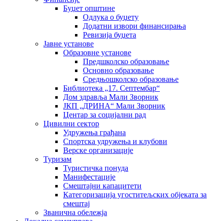
Буџет општине
Одлука о буџету
Додатни извори финансирања
Ревизија буџета
Јавне установе
Образовне установе
Предшколско образовање
Основно образовање
Средњошколско образовање
Библиотека „17. Септембар“
Дом здравља Мали Зворник
ЈКП „ДРИНА“ Мали Зворник
Центар за социјални рад
Цивилни сектор
Удружења грађана
Спортска удружења и клубови
Верске организације
Туризам
Туристичка понуда
Манифестације
Смештајни капацитети
Категоризација угоститељских објеката за
смештај
Званична обележја