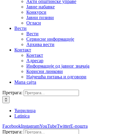
Акти општинске управе
Јавне набавке
Конкурси
Јавни позиви
Огласи
Вести
Вести
Сервисне информације
Архива вести
Контакт
Контакт
Адресар
Информације од јавног значаја
Корисни линкови
Најчешћа питања и одговори
Мапа сајта
Претрага:
Ћирилица
Latinica
Facebook
Instagram
YouTube
Twitter
Е-пошта
Претрага: