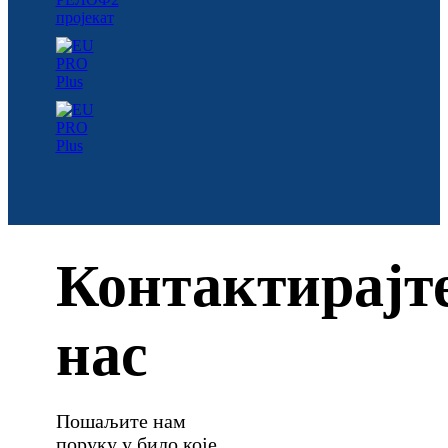
Контактирајт
нас
Пошаљите нам
поруку у било које