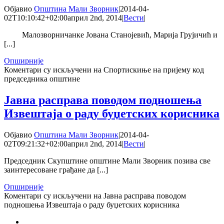
Објавио
Општина Мали Зворник
|
2014-04-
02T10:10:42+02:00
април 2nd, 2014
|
Вести
|
Малозворничанке Јована Станојевић, Марија Грујичић и
[...]
Опширније
Коментари су искључени
на Спортискиње на пријему код
председника општине
Јавна расправа поводом подношења
Извештаја о раду буџетских корисника
Објавио
Општина Мали Зворник
|
2014-04-
02T09:21:32+02:00
април 2nd, 2014
|
Вести
|
Председник Скупштине општине Мали Зворник позива све
заинтересоване грађане да [...]
Опширније
Коментари су искључени
на Јавна расправа поводом
подношења Извештаја о раду буџетских корисника