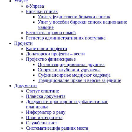
Услуге
е-Управа
Бирачки списак
Упит у јединствени бирачки списак
Упит у посебан бирачки списак националне
мањине
Бесплатна правна помоћ
Регистар административних поступака
Пројекти
Капитални пројекти
Донаторски пројекти – вести
Пројектно финансирање
Организације цивилног друштва
Спортски клубови и удружења
Суфинансирање медијског садржаја
Традиционалне цркве и верске заједнице
Документи
Статут општине
Планска документа
Документи просторног и урбанистичког
планирања
Информатор о раду
План интегритета
Службени лист
Систематизација радних места