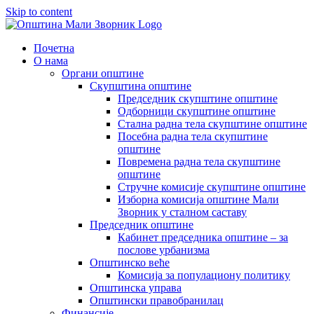
Skip to content
Почетна
О нама
Органи општине
Скупштина општине
Председник скупштине општине
Одборници скупштине општине
Стална радна тела скупштине општине
Посебна радна тела скупштине
општине
Повремена радна тела скупштине
општине
Стручне комисије скупштине општине
Изборна комисија општине Мали
Зворник у сталном саставу
Председник општине
Кабинет председника општине – за
послове урбанизма
Општинско веће
Комисија за популациону политику
Општинска управа
Општински правобранилац
Финансије