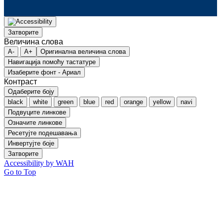
Затворите
Величина слова
A-
A+
Оригинална величина слова
Навигација помоћу тастатуре
Изаберите фонт - Ариал
Контраст
Одаберите боју
black
white
green
blue
red
orange
yellow
navi
Подвуците линкове
Означите линкове
Ресетујте подешавања
Инвертујте боје
Затворите
Accessibility by WAH
Go to Top