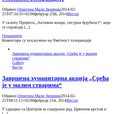
Објавио
Општина Мали Зворник
|
2014-02-
25T07:34:35+02:00
фебруар 25th, 2014
|
Вести
|
У склопу Пројекта „Активни млади, сигурна будућност“, који
се спроводи [...]
Опширније
Коментари су искључени
на Уметност толеранције
Завршена хуманитарна акција „Срећа је у малим
стварима“
Gallery
Вести
Завршена хуманитарна акција „Срећа
је у малим стварима“
Објавио
Општина Мали Зворник
|
2014-02-
21T08:11:15+02:00
фебруар 21st, 2014
|
Вести
|
У сарадњи са Центром за социјални рад, Црвеним крстом и
[...]