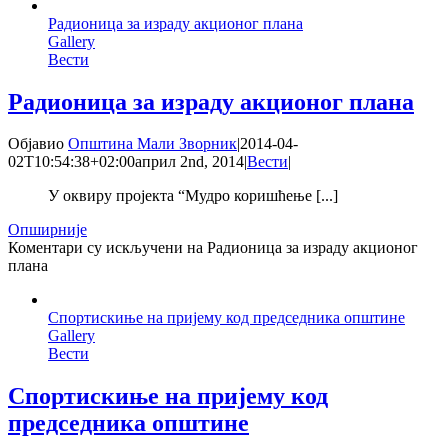
Радионица за израду акционог плана
Gallery
Вести
Радионица за израду акционог плана
Објавио
Општина Мали Зворник
|
2014-04-
02T10:54:38+02:00
април 2nd, 2014
|
Вести
|
У оквиру пројекта “Мудро коришћење [...]
Опширније
Коментари су искључени
на Радионица за израду акционог
плана
Спортискиње на пријему код председника општине
Gallery
Вести
Спортискиње на пријему код
председника општине