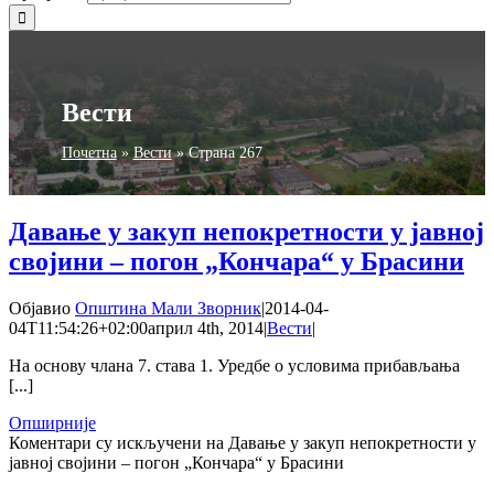
Вести
Почетна
»
Вести
»
Страна 267
Давање у закуп непокретности у јавној
својини – погон „Кончара“ у Брасини
Објавио
Општина Мали Зворник
|
2014-04-
04T11:54:26+02:00
април 4th, 2014
|
Вести
|
На основу члана 7. става 1. Уредбе о условима прибављања
[...]
Опширније
Коментари су искључени
на Давање у закуп непокретности у
јавној својини – погон „Кончара“ у Брасини