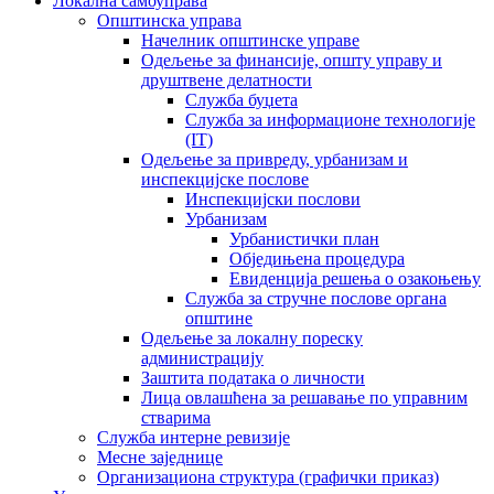
Локална самоуправа
Општинска управа
Начелник општинске управе
Одељење за финансије, општу управу и
друштвене делатности
Служба буџета
Служба за информационе технологије
(IT)
Одељење за привреду, урбанизам и
инспекцијске послове
Инспекцијски послови
Урбанизам
Урбанистички план
Обједињена процедура
Евиденција решења о озакоњењу
Служба за стручне послове органа
општине
Одељење за локалну пореску
администрацију
Заштита података о личности
Лица овлашћена за решавање по управним
стварима
Служба интерне ревизије
Месне заједнице
Организациона структура (графички приказ)