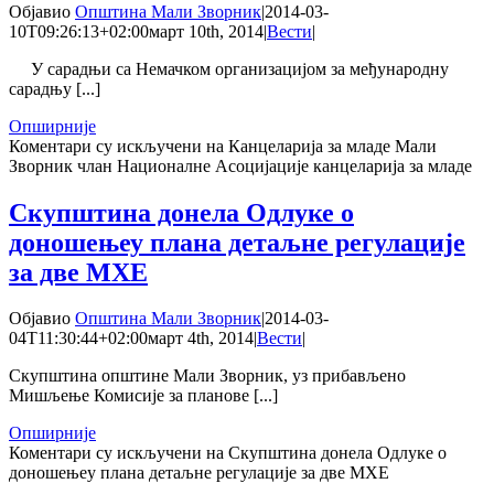
Објавио
Општина Мали Зворник
|
2014-03-
10T09:26:13+02:00
март 10th, 2014
|
Вести
|
У сарадњи са Немачком организацијом за међународну
сарадњу [...]
Опширније
Коментари су искључени
на Канцеларија за младе Мали
Зворник члан Националне Асоцијације канцеларија за младе
Скупштина донела Одлуке о
доношењеу плана детаљне регулације
за две МХЕ
Објавио
Општина Мали Зворник
|
2014-03-
04T11:30:44+02:00
март 4th, 2014
|
Вести
|
Скупштина општине Мали Зворник, уз прибављено
Мишљење Комисије за планове [...]
Опширније
Коментари су искључени
на Скупштина донела Одлуке о
доношењеу плана детаљне регулације за две МХЕ