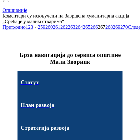
Опширније
Коментари су искључени
на Завршена хуманитарна акција
„Срећа је у малим стварима“
Претходно
1
2
3
···
259
260
261
262
263
264
265
266
267
268
269
270
След
Брза навигација до сервиса општине
Мали Зворник
Статут
План развоја
Стратегија развоја