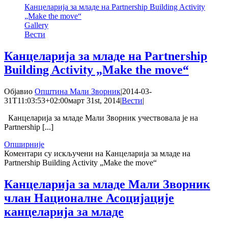
Канцеларија за младе на Partnership Building Activity
„Make the move“
Gallery
Вести
Канцеларија за младе на Partnership
Building Activity „Make the move“
Објавио
Општина Мали Зворник
|
2014-03-
31T11:03:53+02:00
март 31st, 2014
|
Вести
|
Канцеларија за младе Мали Зворник учествовала је на
Partnership [...]
Опширније
Коментари су искључени
на Канцеларија за младе на
Partnership Building Activity „Make the move“
Канцеларија за младе Мали Зворник
члан Националне Асоцијације
канцеларија за младе