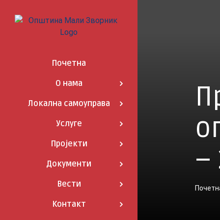
Skip
to
content
Почетна
О нама
П
Локална самоуправа
о
Услуге
Пројекти
–
Документи
Вести
Почетн
Контакт