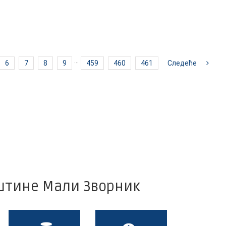
6
7
8
9
···
459
460
461
Следеће
пштине Мали Зворник