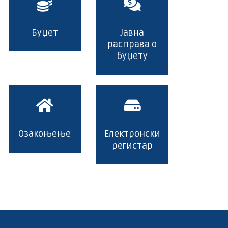
Буџет
Јавна
расправа о
буџету
Озакоњење
Електронски
регистар