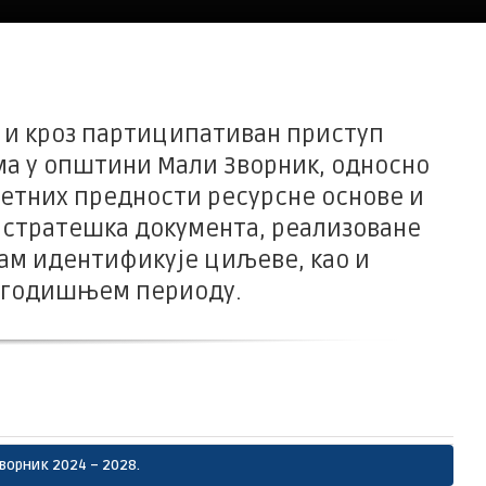
н и кроз партиципативан приступ
ма у општини Мали Зворник, односно
ретних предности ресурсне основе и
 стратешка документа, реализоване
рам идентификује циљеве, као и
тогодишњем периоду.
ворник 2024 – 2028.