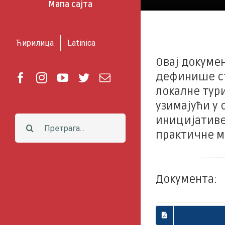
Мапа сајта
Ћирилица
Latinica
Овај докуме
дефинише ст
Facebook
Instagram
YouTube
Twitter
Е-
пошта
локалне тур
узимајући у
иницијативе
Претрага:
практичне м
Документа: