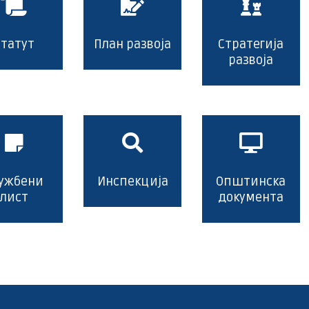
Статут
План развоја
Стратегија
развоја
ужбени
Инспекција
Општинска
лист
документа