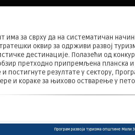
нт има за сврху да на систематичан начи
ратешки оквир за одрживи развој туриз
истичке дестинације. Полазећи од конку
 обзир претходно припремљена планска и
 и постигнуте резултате у сектору, Прог
ере и кораке за њихово остварење у пе
Програм развоја туризма општине Мали З