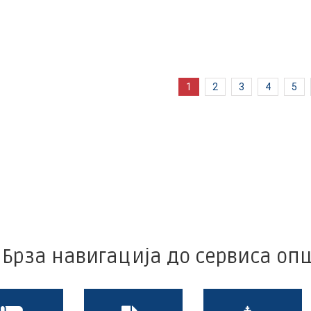
1
2
3
4
5
Брза навигација до сервиса о