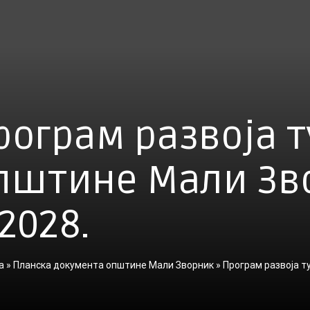
рограм развоја 
пштине Мали Зв
 2028.
а
»
Планска документа општине Мали Зворник
»
Програм развоја т