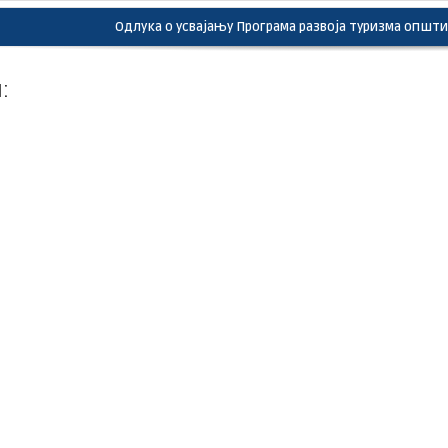
Одлука о усвајању Програма развоја туризма општи
: