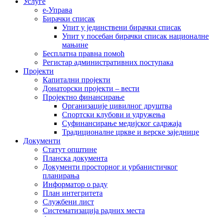
Услуге
е-Управа
Бирачки списак
Упит у јединствени бирачки списак
Упит у посебан бирачки списак националне
мањине
Бесплатна правна помоћ
Регистар административних поступака
Пројекти
Капитални пројекти
Донаторски пројекти – вести
Пројектно финансирање
Организације цивилног друштва
Спортски клубови и удружења
Суфинансирање медијског садржаја
Традиционалне цркве и верске заједнице
Документи
Статут општине
Планска документа
Документи просторног и урбанистичког
планирања
Информатор о раду
План интегритета
Службени лист
Систематизација радних места