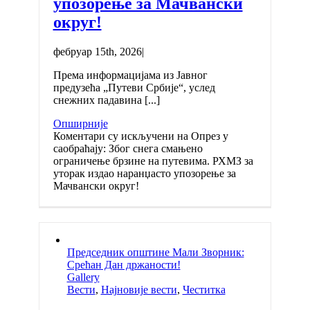
упозорење за Мачвански
округ!
фебруар 15th, 2026
|
Према информацијама из Јавног
предузећа „Путеви Србије“, услед
снежних падавина [...]
Опширније
Коментари су искључени
на Опрез у
саобраћају: Због снега смањено
ограничење брзине на путевима. РХМЗ за
уторак издао наранџасто упозорење за
Мачвански округ!
Председник општине Мали Зворник:
Срећан Дан држаности!
Gallery
Вести
,
Најновије вести
,
Честитка