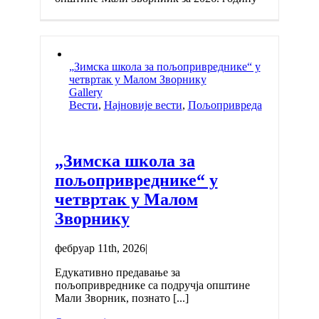
„Зимска школа за пољопривреднике“ у
четвртак у Малом Зворнику
Gallery
Вести
,
Најновије вести
,
Пољопривреда
„Зимска школа за
пољопривреднике“ у
четвртак у Малом
Зворнику
фебруар 11th, 2026
|
Едукативно предавање за
пољопривреднике са подручја општине
Мали Зворник, познато [...]