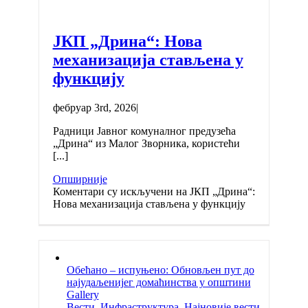
ЈКП „Дрина“: Нова
механизација стављена у
функцију
фебруар 3rd, 2026
|
Радници Јавног комуналног предузећа
„Дрина“ из Малог Зворника, користећи
[...]
Опширније
Коментари су искључени
на ЈКП „Дрина“:
Нова механизација стављена у функцију
Обећано – испуњено: Обновљен пут до
најудаљенијег домаћинства у општини
Gallery
Вести
,
Инфраструктура
,
Најновије вести