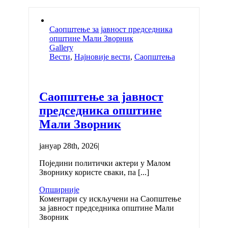
Саопштење за јавност председника
општине Мали Зворник
Gallery
Вести
,
Најновије вести
,
Саопштења
Саопштење за јавност
председника општине
Мали Зворник
јануар 28th, 2026
|
Поједини политички актери у Малом
Зворнику користе сваки, па [...]
Опширније
Коментари су искључени
на Саопштење
за јавност председника општине Мали
Зворник