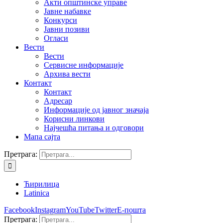
Акти општинске управе
Јавне набавке
Конкурси
Јавни позиви
Огласи
Вести
Вести
Сервисне информације
Архива вести
Контакт
Контакт
Адресар
Информације од јавног значаја
Корисни линкови
Најчешћа питања и одговори
Мапа сајта
Претрага:
Ћирилица
Latinica
Facebook
Instagram
YouTube
Twitter
Е-пошта
Претрага: