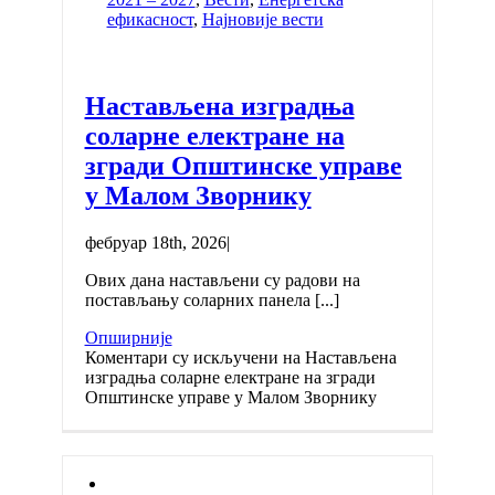
ефикасност
,
Најновије вести
Настављена изградња
соларне електране на
згради Општинске управе
у Малом Зворнику
фебруар 18th, 2026
|
Ових дана настављени су радови на
постављању соларних панела [...]
Опширније
Коментари су искључени
на Настављена
изградња соларне електране на згради
Општинске управе у Малом Зворнику