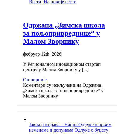
Вести
,
Најновије вести
Одржана „Зимска школа
за пољопривреднике“ у
Малом Зворнику
фебруар 12th, 2026
|
У Регионалном иновационом стартап
центру у Малом Зворнику у [...]
Опширније
Коментари су искључени
на Одржана
„Зимска школа за пољопривреднике“ у
Малом Зворнику
Јавна расправа – Нацрт Одлуке о првим
изменама и допунама Одлуке о буџету