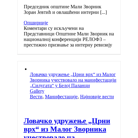
Председник општине Мали Зворник
Зоран Јевтић и овлашћени интерни [...]
Опширније
Коментари су искључени
на
Представници Општине Мали Зворник на
националној конференцији РЕЛОФ3 –
престижно признање за интерну ревизију
Ловачко удружење „Црни врх“ из Малог
Зворника учествовало на манифестацији
„Силугата“ у Белој Паланци
Gallery
Вести
,
Манифестације
,
Најновије вести
Ловачко удружење „Црни
врх“ из Малог Зворника
учествовало на