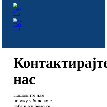
Контактирајт
нас
Пошаљите нам
поруку у било које
доба и ми ћемо се