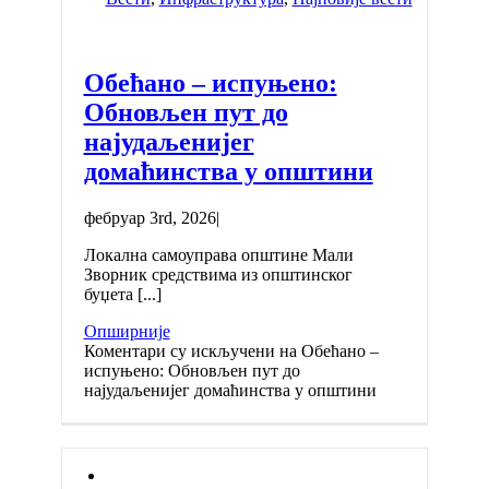
Обећано – испуњено:
Обновљен пут до
најудаљенијег
домаћинства у општини
фебруар 3rd, 2026
|
Локална самоуправа општине Мали
Зворник средствима из општинског
буџета [...]
Опширније
Коментари су искључени
на Обећано –
испуњено: Обновљен пут до
најудаљенијег домаћинства у општини