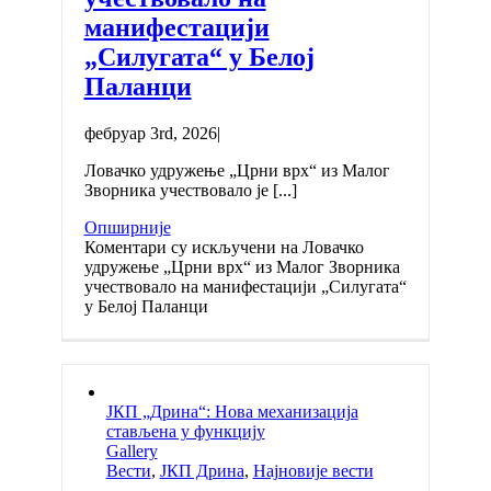
манифестацији
„Силугата“ у Белој
Паланци
фебруар 3rd, 2026
|
Ловачко удружење „Црни врх“ из Малог
Зворника учествовало је [...]
Опширније
Коментари су искључени
на Ловачко
удружење „Црни врх“ из Малог Зворника
учествовало на манифестацији „Силугата“
у Белој Паланци
ЈКП „Дрина“: Нова механизација
стављена у функцију
Gallery
Вести
,
ЈКП Дрина
,
Најновије вести