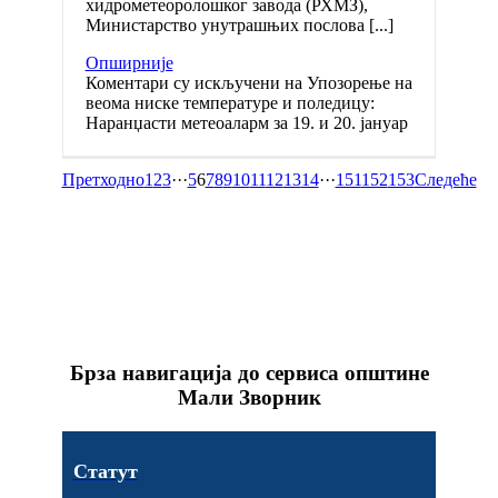
хидрометеоролошког завода (РХМЗ),
Министарство унутрашњих послова [...]
Опширније
Коментари су искључени
на Упозорење на
веома ниске температуре и поледицу:
Наранџасти метеоаларм за 19. и 20. јануар
Претходно
1
2
3
···
5
6
7
8
9
10
11
12
13
14
···
151
152
153
Следеће
Брза навигација до сервиса општине
Мали Зворник
Статут