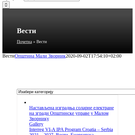
Вести
Почетна
»
Вести
Вести
Општина Мали Зворник
2020-09-02T17:54:10+02:00
Настављена изградња соларне електране
на згради Општинске управе у Малом
Зворнику
Gallery
Interreg VI-A IPA Program Croatia – Serbia
2021 – 2027
,
Вести
,
Енергетска