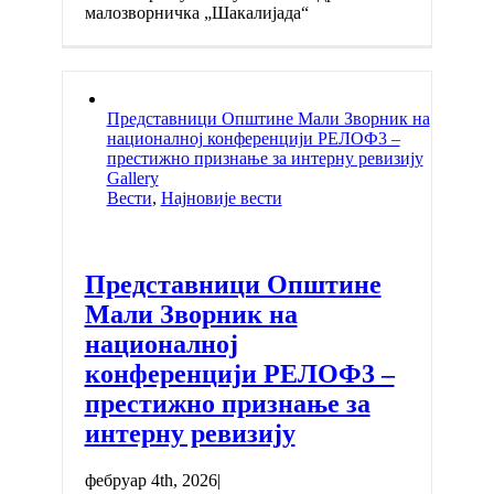
малозворничка „Шакалијада“
Представници Општине Мали Зворник на
националној конференцији РЕЛОФ3 –
престижно признање за интерну ревизију
Gallery
Вести
,
Најновије вести
Представници Општине
Мали Зворник на
националној
конференцији РЕЛОФ3 –
престижно признање за
интерну ревизију
фебруар 4th, 2026
|