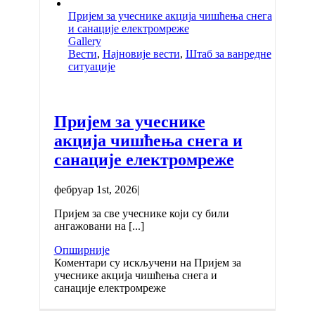
Пријем за учеснике акција чишћења снега
и санације електромреже
Gallery
Вести
,
Најновије вести
,
Штаб за ванредне
ситуације
Пријем за учеснике
акција чишћења снега и
санације електромреже
фебруар 1st, 2026
|
Пријем за све учеснике који су били
ангажовани на [...]
Опширније
Коментари су искључени
на Пријем за
учеснике акција чишћења снега и
санације електромреже