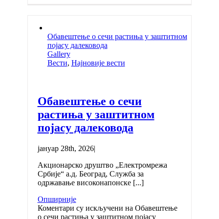
Обавештење о сечи растиња у заштитном
појасу далековода
Gallery
Вести
,
Најновије вести
Обавештење о сечи
растиња у заштитном
појасу далековода
јануар 28th, 2026
|
Акционарско друштво „Електромрежа
Србије“ а.д. Београд, Служба за
одржавање високонапонске [...]
Опширније
Коментари су искључени
на Обавештење
о сечи растиња у заштитном појасу