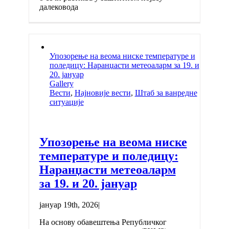
далековода
Упозорење на веома ниске температуре и
поледицу: Наранџасти метеоаларм за 19. и
20. јануар
Gallery
Вести
,
Најновије вести
,
Штаб за ванредне
ситуације
Упозорење на веома ниске
температуре и поледицу:
Наранџасти метеоаларм
за 19. и 20. јануар
јануар 19th, 2026
|
На основу обавештења Републичког