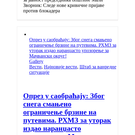
Зворник: Следе нове кривичне пријаве
против блокадера
Опрез у саобраћају: Због снега смањено
ограничење брзине на путевима. РХМЗ за
уторак издао наранџасто упозорење за
Мачвански округ!
Gallery
Вести
,
Најновије вести
,
Штаб за ванредне
ситуације
Опрез у саобраћају: Због
снега смањено
ограничење брзине на
путевима. РХМЗ за уторак
издао наранџасто