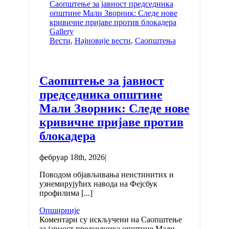
Саопштење за јавност председника
општине Мали Зворник: Следе нове
кривичне пријаве против блокадера
Gallery
Вести
,
Најновије вести
,
Саопштења
Саопштење за јавност
председника општине
Мали Зворник: Следе нове
кривичне пријаве против
блокадера
фебруар 18th, 2026
|
Поводом објављивања неистинитих и
узнемирујућих навода на Фејсбук
профилима [...]
Опширније
Коментари су искључени
на Саопштење
за јавност председника општине Мали