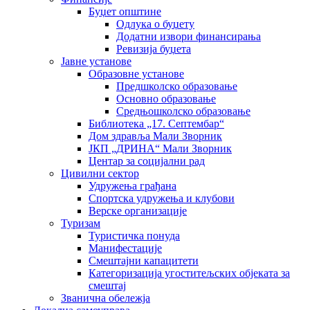
Буџет општине
Одлука о буџету
Додатни извори финансирања
Ревизија буџета
Јавне установе
Образовне установе
Предшколско образовање
Основно образовање
Средњошколско образовање
Библиотека „17. Септембар“
Дом здравља Мали Зворник
ЈКП „ДРИНА“ Мали Зворник
Центар за социјални рад
Цивилни сектор
Удружења грађана
Спортска удружења и клубови
Верске организације
Туризам
Туристичка понуда
Манифестације
Смештајни капацитети
Категоризација угоститељских објеката за
смештај
Званична обележја