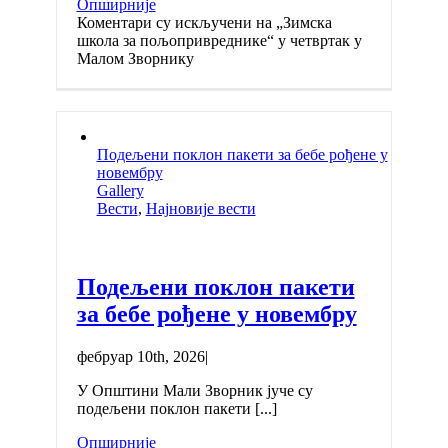
Опширније
Коментари су искључени
на „Зимска
школа за пољопривреднике“ у четвртак у
Малом Зворнику
Подељени поклон пакети за бебе рођене у
новембру
Gallery
Вести
,
Најновије вести
Подељени поклон пакети
за бебе рођене у новембру
фебруар 10th, 2026
|
У Општини Мали Зворник јуче су
подељени поклон пакети [...]
Опширније