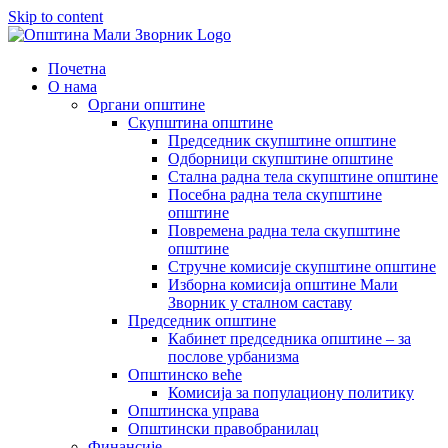
Skip to content
Почетна
О нама
Органи општине
Скупштина општине
Председник скупштине општине
Одборници скупштине општине
Стална радна тела скупштине општине
Посебна радна тела скупштине
општине
Повремена радна тела скупштине
општине
Стручне комисије скупштине општине
Изборна комисија општине Мали
Зворник у сталном саставу
Председник општине
Кабинет председника општине – за
послове урбанизма
Општинско веће
Комисија за популациону политику
Општинска управа
Општински правобранилац
Финансије