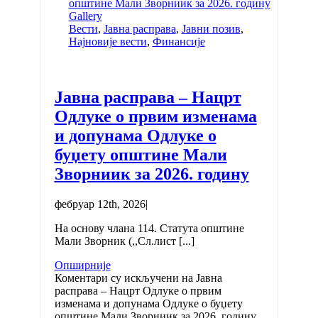
општине Мали Зворниик за 2026. годину
Gallery
Вести
,
Јавна расправа
,
Јавни позив
,
Најновије вести
,
Финансије
Јавна расправа – Нацрт
Одлуке о првим изменама
и допунама Одлуке о
буџету општине Мали
Зворниик за 2026. годину
фебруар 12th, 2026
|
На основу члана 114. Статута општине
Мали Зворник (,,Сл.лист [...]
Опширније
Коментари су искључени
на Јавна
расправа – Нацрт Одлуке о првим
изменама и допунама Одлуке о буџету
општине Мали Зворниик за 2026. годину