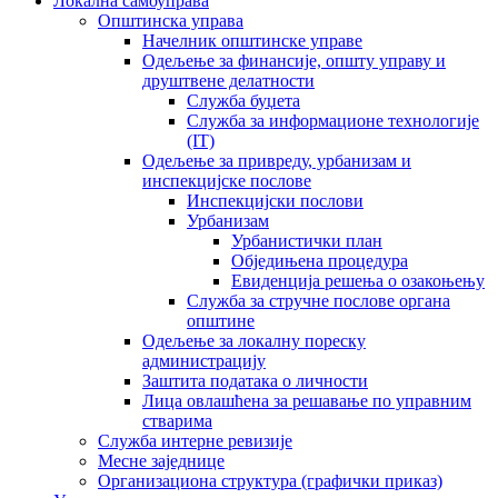
Локална самоуправа
Општинска управа
Начелник општинске управе
Одељење за финансије, општу управу и
друштвене делатности
Служба буџета
Служба за информационе технологије
(IT)
Одељење за привреду, урбанизам и
инспекцијске послове
Инспекцијски послови
Урбанизам
Урбанистички план
Обједињена процедура
Евиденција решења о озакоњењу
Служба за стручне послове органа
општине
Одељење за локалну пореску
администрацију
Заштита података о личности
Лица овлашћена за решавање по управним
стварима
Служба интерне ревизије
Месне заједнице
Организациона структура (графички приказ)