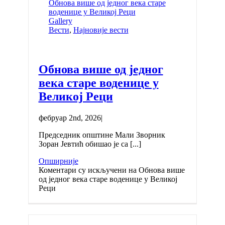
Обнова више од једног века старе
воденице у Великој Реци
Gallery
Вести
,
Најновије вести
Обнова више од једног
века старе воденице у
Великој Реци
фебруар 2nd, 2026
|
Председник општине Мали Зворник
Зоран Јевтић обишао је са [...]
Опширније
Коментари су искључени
на Обнова више
од једног века старе воденице у Великој
Реци