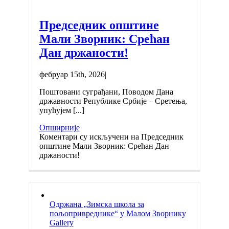
Председник општине
Мали Зворник: Срећан
Дан држаности!
фебруар 15th, 2026
|
Поштовани суграђани, Поводом Дана
државности Републике Србије – Сретења,
упућујем [...]
Опширније
Коментари су искључени
на Председник
општине Мали Зворник: Срећан Дан
држаности!
Одржана „Зимска школа за
пољопривреднике“ у Малом Зворнику
Gallery