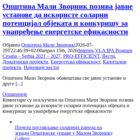
Општина Мали Зворник позива јавне
установе да искористе соларни
потенцијал објеката и конкуришу за
унапређење енергетске ефикасности
Објавио
Општина Мали Зворник
|
2026-07-
29T22:46:39+02:00
април 15th, 2026
|
Interreg VI-A IPA Program
Croatia – Serbia 2021 – 2027
,
PRO-EFFICIENT
,
Вести
,
Донаторски пројекти
,
Енергетска ефикасност
,
Капитални
пројекти
,
Најновије вести
|
Општина Мали Зворник обавештава све јавне установе и
друге [...]
Опширније
Коментари су искључени
на Општина Мали Зворник позива
јавне установе да искористе соларни потенцијал објеката и
конкуришу за унапређење енергетске ефикасности
Почело постављање соларних панела на
згради Општинске управе у Малом Зворнику
Gallery