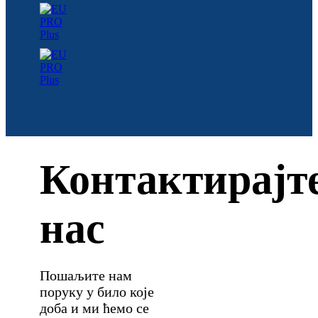
Контактирајт
нас
Пошаљите нам
поруку у било које
доба и ми ћемо се