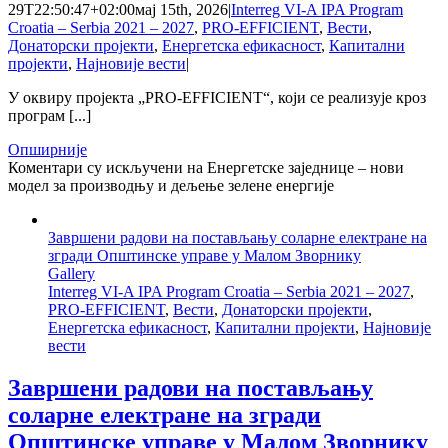
29T22:50:47+02:00
мај 15th, 2026
|
Interreg VI-A IPA Program
Croatia – Serbia 2021 – 2027
,
PRO-EFFICIENT
,
Вести
,
Донаторски пројекти
,
Енергетска ефикасност
,
Капитални
пројекти
,
Најновије вести
|
У оквиру пројекта „PRO-EFFICIENT“, који се реализује кроз
програм [...]
Опширније
Коментари су искључени
на Енергетске заједнице – нови
модел за производњу и дељење зелене енергије
Завршени радови на постављању соларне електране на
згради Општинске управе у Малом Зворнику
Gallery
Interreg VI-A IPA Program Croatia – Serbia 2021 – 2027
,
PRO-EFFICIENT
,
Вести
,
Донаторски пројекти
,
Енергетска ефикасност
,
Капитални пројекти
,
Најновије
вести
Завршени радови на постављању
соларне електране на згради
Општинске управе у Малом Зворнику