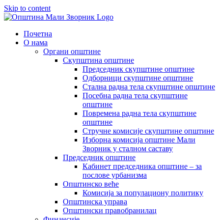
Skip to content
Почетна
О нама
Органи општине
Скупштина општине
Председник скупштине општине
Одборници скупштине општине
Стална радна тела скупштине општине
Посебна радна тела скупштине
општине
Повремена радна тела скупштине
општине
Стручне комисије скупштине општине
Изборна комисија општине Мали
Зворник у сталном саставу
Председник општине
Кабинет председника општине – за
послове урбанизма
Општинско веће
Комисија за популациону политику
Општинска управа
Општински правобранилац
Финансије