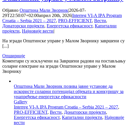
Објавио
Општина Мали Зворник
|
2026-07-
29T22:50:07+02:00
април 20th, 2026
|
Interreg VI-A IPA Program
Croatia – Serbia 2021 – 2027
,
PRO-EFFICIENT
,
Вести
,
Донаторски пројекти
,
Енергетска ефикасност
,
Капитални
пројекти
,
Најновије вести
|
На згради Општинске управе у Малом Зворнику завршени су
[...]
Опширније
Коментари су искључени
на Завршени радови на постављању
соларне електране на згради Општинске управе у Малом
Зворнику
Општина Мали Зворник позива јавне установе да
искористе соларни потенцијал објеката и конкуришу за
унапређење енергетске ефикасности
Gallery
Interreg VI-A IPA Program Croatia – Serbia 2021 – 2027
,
PRO-EFFICIENT
,
Вести
,
Донаторски пројекти
,
Енергетска ефикасност
,
Капитални пројекти
,
Најновије
вести