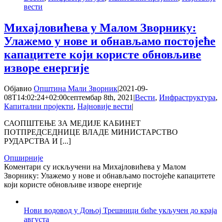
вести
Михајловићева у Малом Зворнику:
Улажемо у нове и обнављамо постојеће
капацитете који користе обновљиве
изворе енергије
Објавио
Општина Мали Зворник
|
2021-09-
08T14:02:24+02:00
септембар 8th, 2021
|
Вести
,
Инфраструктура
,
Капитални пројекти
,
Најновије вести
|
САОПШТЕЊЕ ЗА МЕДИЈЕ КАБИНЕТ
ПОТПРЕДСЕДНИЦЕ ВЛАДЕ МИНИСТАРСТВО
РУДАРСТВА И [...]
Опширније
Коментари су искључени
на Михајловићева у Малом
Зворнику: Улажемо у нове и обнављамо постојеће капацитете
који користе обновљиве изворе енергије
Нови водовод у Доњој Трешници биће укључен до краја
августа