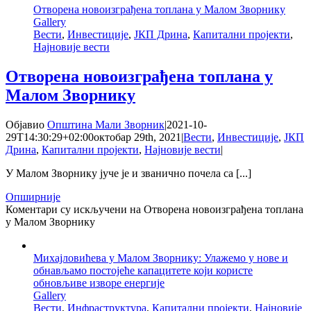
Отворена новоизграђена топлана у Малом Зворнику
Gallery
Вести
,
Инвестиције
,
ЈКП Дрина
,
Капитални пројекти
,
Најновије вести
Отворена новоизграђена топлана у
Малом Зворнику
Објавио
Општина Мали Зворник
|
2021-10-
29T14:30:29+02:00
октобар 29th, 2021
|
Вести
,
Инвестиције
,
ЈКП
Дрина
,
Капитални пројекти
,
Најновије вести
|
У Малом Зворнику јуче је и званично почела са [...]
Опширније
Коментари су искључени
на Отворена новоизграђена топлана
у Малом Зворнику
Михајловићева у Малом Зворнику: Улажемо у нове и
обнављамо постојеће капацитете који користе
обновљиве изворе енергије
Gallery
Вести
,
Инфраструктура
,
Капитални пројекти
,
Најновије