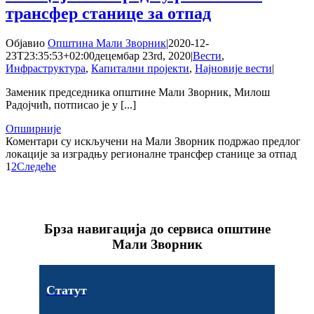
трансфер станице за отпад
Објавио
Општина Мали Зворник
|
2020-12-
23T23:35:53+02:00
децембар 23rd, 2020
|
Вести
,
Инфраструктура
,
Капитални пројекти
,
Најновије вести
|
Заменик председника општине Мали Зворник, Милош
Радојчић, потписао је у [...]
Опширније
Коментари су искључени
на Мали Зворник подржао предлог
локације за изградњу регионалне трансфер станице за отпад
1
2
Следеће
Брза навигација до сервиса општине
Мали Зворник
Статут