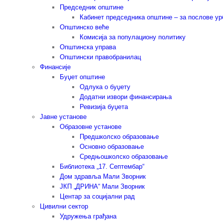
Председник општине
Кабинет председника општине – за послове у
Општинско веће
Комисија за популациону политику
Општинска управа
Општински правобранилац
Финансије
Буџет општине
Одлука о буџету
Додатни извори финансирања
Ревизија буџета
Јавне установе
Образовне установе
Предшколско образовање
Основно образовање
Средњошколско образовање
Библиотека „17. Септембар“
Дом здравља Мали Зворник
ЈКП „ДРИНА“ Мали Зворник
Центар за социјални рад
Цивилни сектор
Удружења грађана