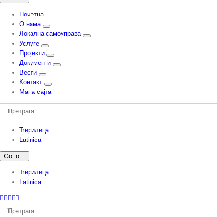
Почетна
О нама
Локална самоуправа
Услуге
Пројекти
Документи
Вести
Контакт
Мапа сајта
Претрага:
Ћирилица
Latinica
Go to...
Ћирилица
Latinica
Facebook
Instagram
YouTube
Twitter
Е-
пошта
Претрага: