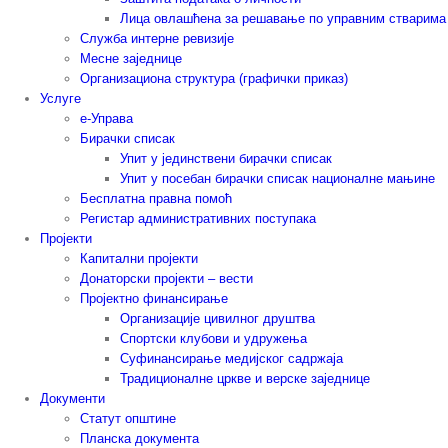
Лица овлашћена за решавање по управним стварима
Служба интерне ревизије
Месне заједнице
Организациона структура (графички приказ)
Услуге
е-Управа
Бирачки списак
Упит у јединствени бирачки списак
Упит у посебан бирачки списак националне мањине
Бесплатна правна помоћ
Регистар административних поступака
Пројекти
Капитални пројекти
Донаторски пројекти – вести
Пројектно финансирање
Организације цивилног друштва
Спортски клубови и удружења
Суфинансирање медијског садржаја
Традиционалне цркве и верске заједнице
Документи
Статут општине
Планска документа