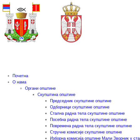
Skip
to
content
Почетна
О нама
Органи општине
Скупштина општине
Председник скупштине општине
Одборници скупштине општине
Стална радна тела скупштине општине
Посебна радна тела скупштине општине
Повремена радна тела скупштине општине
Стручне комисије скупштине општине
Изборна комисија општине Мали Зворник у ст