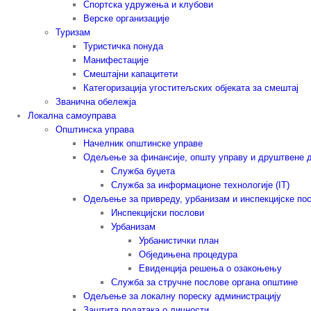
Спортска удружења и клубови
Верске организације
Туризам
Туристичка понуда
Манифестације
Смештајни капацитети
Категоризација угоститељских објеката за смештај
Званична обележја
Локална самоуправа
Општинска управа
Начелник општинске управе
Одељење за финансије, општу управу и друштвене 
Служба буџета
Служба за информационе технологије (IT)
Одељење за привреду, урбанизам и инспекцијске по
Инспекцијски послови
Урбанизам
Урбанистички план
Обједињена процедура
Евиденција решења о озакоњењу
Служба за стручне послове органа општине
Одељење за локалну пореску администрацију
Заштита података о личности