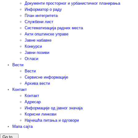
Документи просторног и урбанистичког планирања
Информатор о раду
План интегритета
Службени лист
Систематизација радних места
Акти општинске управе
Јавне набавке
Конкурси
Јавни позиви
Огласи
Вести
Вести
Сервисне информације
Архива вести
Контакт
Контакт
Адресар
Информације од јавног значаја
Корисни линкови
Најчешћа питања и одговори
Мапа сајта
Go to...