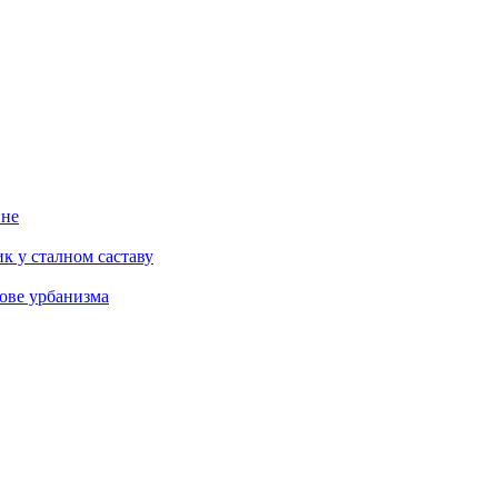
ине
к у сталном саставу
ове урбанизма