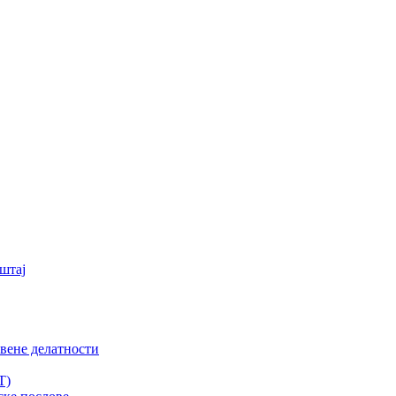
штај
вене делатности
T)