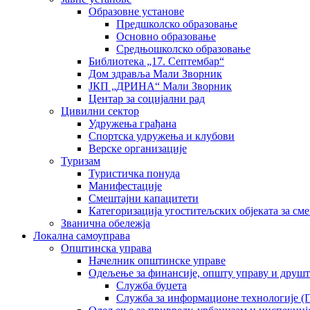
Образовне установе
Предшколско образовање
Основно образовање
Средњошколско образовање
Библиотека „17. Септембар“
Дом здравља Мали Зворник
ЈКП „ДРИНА“ Мали Зворник
Центар за социјални рад
Цивилни сектор
Удружења грађана
Спортска удружења и клубови
Верске организације
Туризам
Туристичка понуда
Манифестације
Смештајни капацитети
Категоризација угоститељских објеката за сме
Званична обележја
Локална самоуправа
Општинска управа
Начелник општинске управе
Одељење за финансије, општу управу и друшт
Служба буџета
Служба за информационе технологије (I