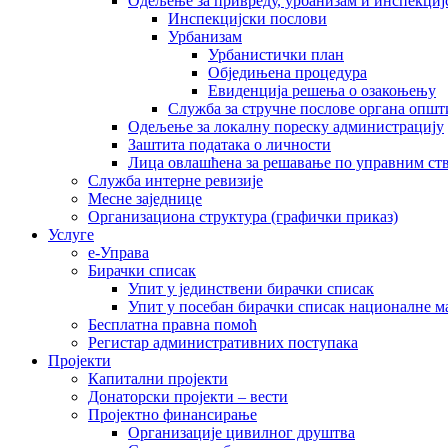
Одељење за привреду, урбанизам и инспекциј
Инспекцијски послови
Урбанизам
Урбанистички план
Обједињена процедура
Евиденција решења о озакоњењу
Служба за стручне послове органа општ
Одељење за локалну пореску администрацију
Заштита података о личности
Лица овлашћена за решавање по управним ст
Служба интерне ревизије
Месне заједнице
Организациона структура (графички приказ)
Услуге
е-Управа
Бирачки списак
Упит у јединствени бирачки списак
Упит у посебан бирачки списак националне 
Бесплатна правна помоћ
Регистар административних поступака
Пројекти
Капитални пројекти
Донаторски пројекти – вести
Пројектно финансирање
Организације цивилног друштва