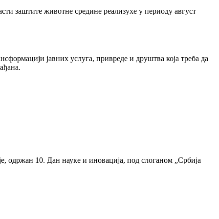
асти заштите животне средине реализухе у периоду август
сформацији јавних услуга, привреде и друштва која треба да
ађана.
е, одржан 10. Дан науке и иновација, под слоганом „Србија