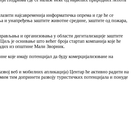
алазити најсавременија информатичка опрема и где ће се
ња и унапређења заштите животне средине, заштите од пожара,
прављања и организовања у области дигитализације заштите
Циљ је оснивање што већег броја стартап компанија које ће
адих из општине Мали Зворник.
не које имају потенцијал да буду комерцијализоване на
звој веб и мобилних апликација) Центар ће активно радити на
амим тим допринети развоју туристичких потенцијала и понуде