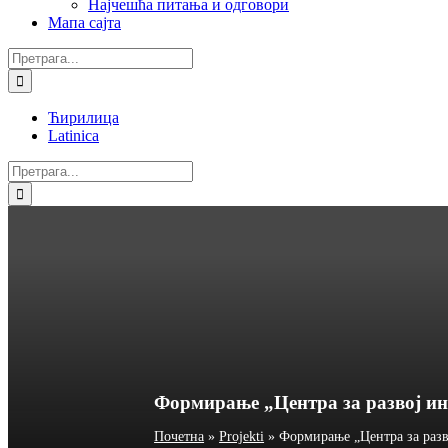
Најчешћа питања и одговори
Мапа сајта
Претрага:
Ћирилица
Latinica
Facebook
Instagram
YouTube
Twitter
Е-
Претрага:
пошта
Формирање „Центра за развој ин
Почетна
»
Projekti
»
Формирање „Центра за разв