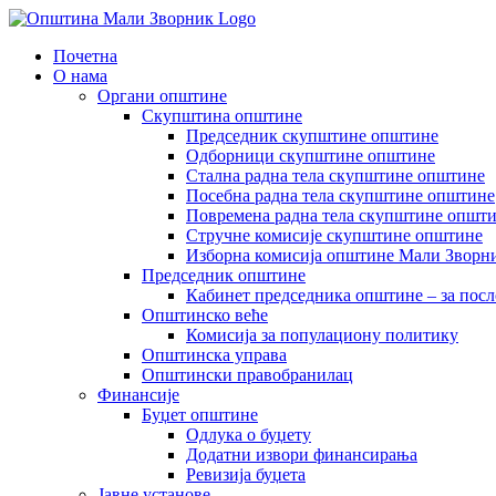
Skip
to
Почетна
content
О нама
Органи општине
Скупштина општине
Председник скупштине општине
Одборници скупштине општине
Стална радна тела скупштине општине
Посебна радна тела скупштине општине
Повремена радна тела скупштине општ
Стручне комисије скупштине општине
Изборна комисија општине Мали Зворни
Председник општине
Кабинет председника општине – за посл
Општинско веће
Комисија за популациону политику
Општинска управа
Општински правобранилац
Финансије
Буџет општине
Одлука о буџету
Додатни извори финансирања
Ревизија буџета
Јавне установе