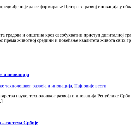
редвиђено је да се формирање Центра за развој иновација у обл
 градова и општина кроз свеобухватни приступ дигиталној тран
ос према животној средини и повећање квалитета живота свих гр
е и иновација
е технолошког развоја и иновација
,
Најновије вести
|
тарства науке, технолошког развоја и иновација Републике Србиј
.]
 – система Србије