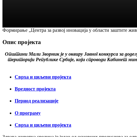
Формирање „Центра за развој иновација у области заштите жи
Опис пројекта
Општини Мали Зворник је у оквиру Јавног конкурса за дод
територији Републике Србије, који спроводи Кабинет мин
Сврха и циљеви пројекта
Вредност пројекта
Период реализације
О програму
Сврха и циљеви пројекта
Здрава животна средина је један од основних предуслова за одр