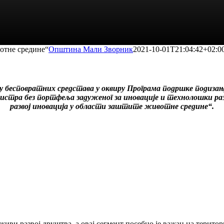
вотне средине“
Општина Мали Зворник
2021-10-01T21:04:42+02:0
елу бесповратних средстава у оквиру Програма подршке подиза
истра без портфеља задуженог за иновације и технолошки раз
развој иновација у области заштите животне средине“.
живи развој друштва, а овај сегмент посебно је важан на терито