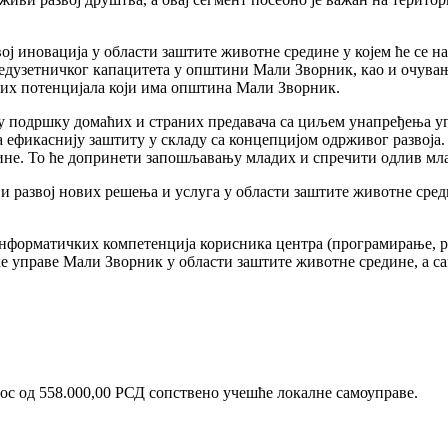
ој иновација у области заштите животне средине у којем ће се н
редузетничког капацитета у општини Мали Зворник, као и очува
ких потенцијала који има општина Мали Зворник.
у подршку домаћих и страних предавача са циљем унапређења у
ефикаснију заштиту у складу са концепцијом одрживог развоја. 
дине. То ће допринети запошљавању младих и спречити одлив мл
и развој нових решења и услуга у области заштите животне среди
нформатичких компетенција корисника центра (програмирање, ра
ке управе Мали Зворник у области заштите животне средине, а с
нос од 558.000,00 РСД сопствено учешће локалне самоуправе.