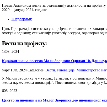
Према Акционом плану за реализацију активности на пројекту п
2020. – јануар 2021. године.
О програму
Циљ Програма је системско унапређење иновационих капацитета
омогући одрживу, ефикаснију употребу ресурса, одговоран одн
Вести на пројекту:
13
03, 2024
Караван знања посетио Мали Зворник: Одржан 10. Дан наук
март 13th, 2024
|
Categories:
Вести
,
Иновације
,
Министарство наук
У Малом Зворнику је у уторак, 12.марта, у организацији Минис
земља науке, земља иновација“. Посетиоцима овог догађаја у [..
6
08, 2023
Центар за иновације из Малог Зворника део иновационог еко