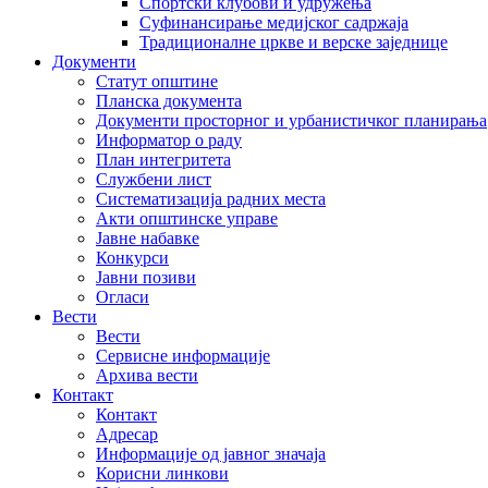
Спортски клубови и удружења
Суфинансирање медијског садржаја
Традиционалне цркве и верске заједнице
Документи
Статут општине
Планска документа
Документи просторног и урбанистичког планирања
Информатор о раду
План интегритета
Службени лист
Систематизација радних места
Акти општинске управе
Јавне набавке
Конкурси
Јавни позиви
Огласи
Вести
Вести
Сервисне информације
Архива вести
Контакт
Контакт
Адресар
Информације од јавног значаја
Корисни линкови