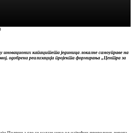
0
њу иновационих капацитета јединица локалне самоуправе на
вој, одобрена реализација пројекта формирања „Центра за
рији Подриња где се налазе неке од највећих природних лепота