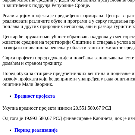
и заштићених подручја Републике Србије.
Реализацијом пројекта је предвиђено формирање Центра за разв
реализовати различите обуке и програми а у сврху подизања п
поплава и других природних непогода, али и развоја туристич
Центар ће пружити могућност образовања кадрова уз менторск
животне средине на теритиорији Општине и стварања услова за 
развијати иновациона решења у области заштите животне сре
Сврха пројекта поред едукације и повећања запошљавања јесте 
домаћем и страном тржишту.
Поред обука за стицање предузетничких вештина и подизање и
развоју пројеката који ће допринети унапређењу рада општинс
општине Мали Зворник.
Вредност пројекта
Укупна вредност пројекта износи 20.551.580,67 РСД
Од тога је 19.993.580,67 РСД финансирање Кабинета, док је из
Период реализације