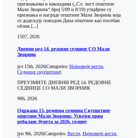
признањима и накнадама (,,Сл. лист општине
Мали Зворник“ број 5/09 и 8/19) утврђене су
признања и награде општине Мали Зворник која
се додељују поводом Дана општине као посебан
облик [...]
15
07, 2026
Дневни ред 14. редовне седнице СО Мали
Зворник
јул 15th, 2026
|
Categories:
Најновије вести
,
Седнице скупштине
|
ПРЕУЗМИТЕ ДНЕВНИ РЕД 14. РЕДОВНЕ
СЕДНИЦЕ СО МАЛИ ЗВОРНИК
9
06, 2026
Одржана 13. редовна седница Скупштине
општине Мали Зворник: Усвојен први
ребаланс буџета за 2026. годину
јун 9th, 2026
|
Categories:
Вести
,
Најновије вести
,