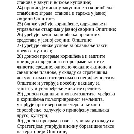
станова у закуп и њихове куповине;
24) прописује висину закупнине за коришћење
стамбених зграда, станова и гаража у јавној
својини Општине;
25) ближе уређује коришћење, одржавање и
управљање стварима у јавној својини Општине;
26) уређује начин коришћења превозних
средстава у јавној својини Општине;
27) уређује ближе услове за обављање такси
превоза путника;
28) доноси програме коришћења и заштите
природних вредности и програме заштите
животне средине, односно локалне акционе и
санационе планове, у складу са стратешким
документима и интересима и специфичностима
Општине и утврђује посебну накнаду за
заштиту и унапређење животне средине;
29) доноси годишњи програм заштите, уређења
и коришћења пољопривредног земљишта,
утврђује противерозионе мере и њихово
спровођење, одлучује о привођењу пашњака
другој култури;
30) доноси програм развоја туризма у складу са
Стратегијом; утврђује висину боравишне таксе
на територији Општине;