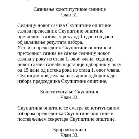
Сазивање конститутивне седнице
Члан 31.
Седницу новог сазива Скупштине општине
сазива председник Скупштине општине
претходног сазива, у року од 15 дана од дана
објављивања резултата избора.
Уколико председник Скупштине општине из
претходног сазива не сазове седницу новог
сазива у року из става 1. овог члана, седницу
новог сазива сазваће најстарији одборник у року
од 15 дана од истека рока из става 1. овог члана.
Седницом председава најстарији одборник до
избора председника Скупштине општине.
Конституисање Скупштине
Члан 32.
Скупштина општине се сматра конституисаном
избором председника Скупштине општине и
постављењем секретара Скупштине општине.
Број одборника
Члан 33.