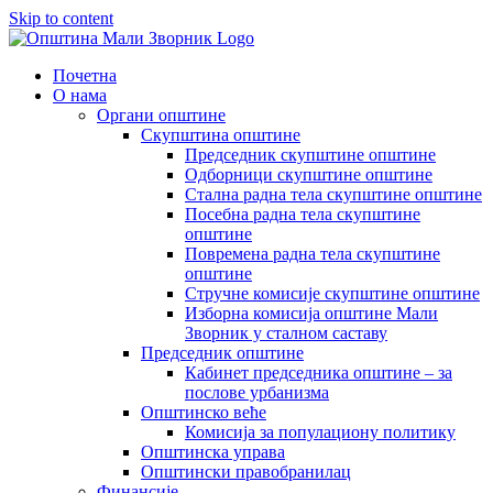
Skip to content
Почетна
О нама
Органи општине
Скупштина општине
Председник скупштине општине
Одборници скупштине општине
Стална радна тела скупштине општине
Посебна радна тела скупштине
општине
Повремена радна тела скупштине
општине
Стручне комисије скупштине општине
Изборна комисија општине Мали
Зворник у сталном саставу
Председник општине
Кабинет председника општине – за
послове урбанизма
Општинско веће
Комисија за популациону политику
Општинска управа
Општински правобранилац
Финансије