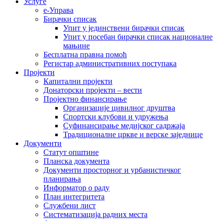
Услуге
е-Управа
Бирачки списак
Упит у јединствени бирачки списак
Упит у посебан бирачки списак националне
мањине
Бесплатна правна помоћ
Регистар административних поступака
Пројекти
Капитални пројекти
Донаторски пројекти – вести
Пројектно финансирање
Организације цивилног друштва
Спортски клубови и удружења
Суфинансирање медијског садржаја
Традиционалне цркве и верске заједнице
Документи
Статут општине
Планска документа
Документи просторног и урбанистичког
планирања
Информатор о раду
План интегритета
Службени лист
Систематизација радних места