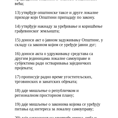
већа;
13) утврђује општинске таксе и друге локалне
приходе који Општини припадају по закону.
14) утврђује накнаду за уређивање и коришћење
грађевинског земљишта;
15) доноси акт о јавном задуживању Општине, у
складу са законом којим се уређује јавни дуг;
16) доноси акта о удруживању средстава са
другим јединицама локалне самоуправе и
субјектима ради остваривања заједничких
пројеката;
17) прописује радно време угоститељских,
трговинских и занатских објеката;
18) даје мишљење о републичком и
регионалном просторном плану;
19) даје мишљење о законима којима се уређују
питања од интереса за локалну самоуправу;
20) даје сагласност на употребу имена, грба и