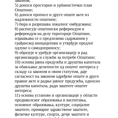
законом;
5) доноси просторни и урбанистички план
Општине;
6) доноси прописе и друге опште акте из
надлежности општине;
7) бира и разрешава локалног омбудсмана;
8) расписује општински референдум и
референдум на делу територије Општине,
изјашњава се о предлозима садржаним у
грађанској иницијативи и утврђује предлог
одлуке о самодоприносу;
9) образује и уређује организацију и рад
организација и служби за потребе Општине;
10) оснива јавна предузећа и друштва капитала
за обављање делатности од општег интереса у
складу са законом и овим статутом, даје
сагласност на законом одређене опште и друге
правне акте и радње јавног предузећа, односно
друштва капитала, ради заштите општег
интереса;
11) оснива установе и организације у области
предшколског образовања и васпитања,
основног образовања, културе, социјалне
заштите, примарне здравствене заштите,
физичке културе, спорта, дечје заштите и