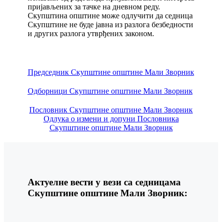
пријављених за тачке на дневном реду.
Скупштина општине може одлучити да седница
Скупштине не буде јавна из разлога безбедности
и других разлога утврђених законом.
Председник Скупштине општине Мали Зворник
Одборници Скупштине општине Мали Зворник
Пословник Скупштине општине Мали Зворник
Одлука о измени и допуни Пословника
Скупштине општине Мали Зворник
Актуелне вести у вези са седницама
Скупштине општине Мали Зворник: