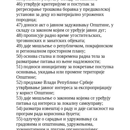
46) утврђује критеријуме и поступак за
регресирање трошкова боравка у предшколској
установи за децу из материјално угрожених
породица;
47) доноси акт о јавном задуживању Општине, у
складу са законом којим се уређује јавни дуг;
48) прописује радно време угоститељских,
трговинских и занатских објеката;
49) даје мишљење о републичком, покрајинском
и регионалном просторном плану;
50) оснива стална и повремена радна тела за
разматрање питања из њене надлежности;
51) подноси иницијативу за покретање поступка
оснивања, укидања или промене територије
Општине;
52) предлаже Влади Републике Србије
утврђивање јавног интереса за експропријацију
у корист Општине;
53) даје мишљење о законима којима се уређују
питања од интереса за локалну самоуправу;
54) разматра извештај о раду и даје сагласност на
програм рада корисника буџета;
55) одлучује о сарадњи и удруживању са
градовима и општинама, удружењима,
хуманитарним и другим организацијама;