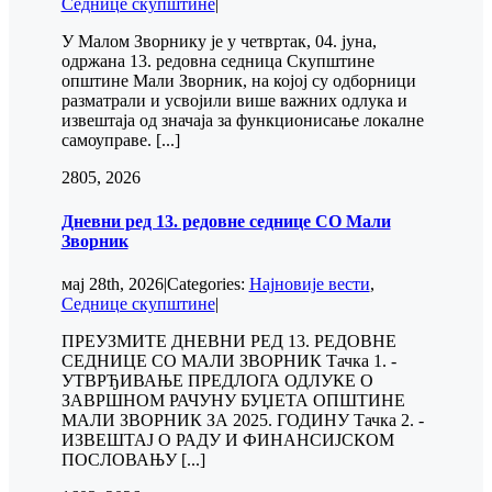
Седнице скупштине
|
У Малом Зворнику је у четвртак, 04. јуна,
одржана 13. редовна седница Скупштине
општине Мали Зворник, на којој су одборници
разматрали и усвојили више важних одлука и
извештаја од значаја за функционисање локалне
самоуправе. [...]
28
05, 2026
Дневни ред 13. редовне седнице СО Мали
Зворник
мај 28th, 2026
|
Categories:
Најновије вести
,
Седнице скупштине
|
ПРЕУЗМИТЕ ДНЕВНИ РЕД 13. РЕДОВНЕ
СЕДНИЦЕ СО МАЛИ ЗВОРНИК Тачка 1. -
УТВРЂИВАЊЕ ПРЕДЛОГА ОДЛУКЕ О
ЗАВРШНОМ РАЧУНУ БУЏЕТА ОПШТИНЕ
МАЛИ ЗВОРНИК ЗА 2025. ГОДИНУ Тачка 2. -
ИЗВЕШТАЈ О РАДУ И ФИНАНСИЈСКОМ
ПОСЛОВАЊУ [...]