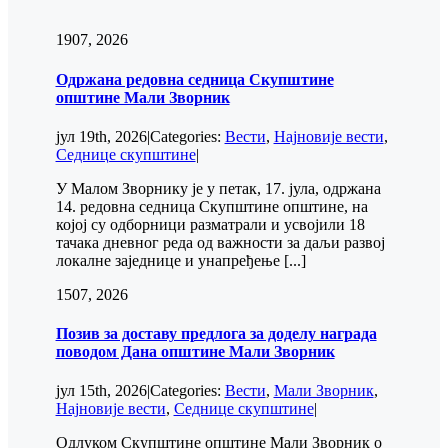
19
07, 2026
Одржана редовна седница Скупштине
општине Мали Зворник
јул 19th, 2026
|
Categories:
Вести
,
Најновије вести
,
Седнице скупштине
|
У Малом Зворнику је у петак, 17. јула, одржана
14. редовна седница Скупштине општине, на
којој су одборници разматрали и усвојили 18
тачака дневног реда од важности за даљи развој
локалне заједнице и унапређење [...]
15
07, 2026
Позив за доставу предлога за доделу награда
поводом Дана општине Мали Зворник
јул 15th, 2026
|
Categories:
Вести
,
Мали Зворник
,
Најновије вести
,
Седнице скупштине
|
Одлуком Скупштине општине Мали Зворник о