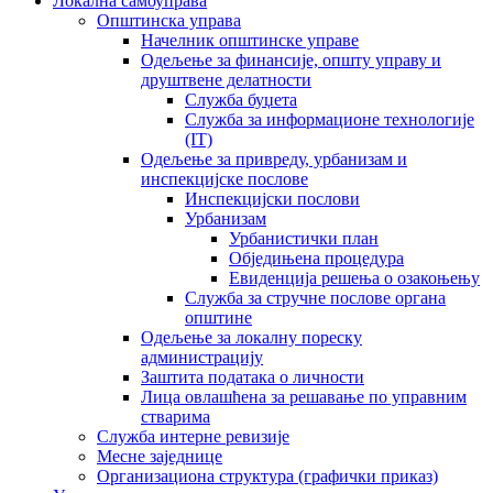
Локална самоуправа
Општинска управа
Начелник општинске управе
Одељење за финансије, општу управу и
друштвене делатности
Служба буџета
Служба за информационе технологије
(IT)
Одељење за привреду, урбанизам и
инспекцијске послове
Инспекцијски послови
Урбанизам
Урбанистички план
Обједињена процедура
Евиденција решења о озакоњењу
Служба за стручне послове органа
општине
Одељење за локалну пореску
администрацију
Заштита података о личности
Лица овлашћена за решавање по управним
стварима
Служба интерне ревизије
Месне заједнице
Организациона структура (графички приказ)