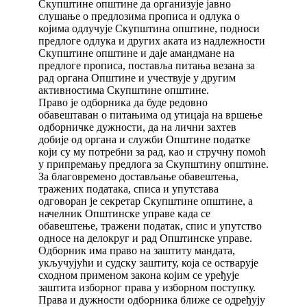
Скупштине општине да организује јавно
слушање о предлозима прописа и одлука о
којима одлучује Скупштина општине, подноси
предлоге одлука и других аката из надлежности
Скупштине општине и даје амандмане на
предлоге прописа, поставља питања везана за
рад органа Општине и учествује у другим
активностима Скупштине општине.
Право је одборника да буде редовно
обавештаван о питањима од утицаја на вршење
одборничке дужности, да на лични захтев
добије од органа и служби Општине податке
који су му потребни за рад, као и стручну помоћ
у припремању предлога за Скупштину општине.
За благовремено достављање обавештења,
тражених података, списа и упутстава
одговоран је секретар Скупштине општине, а
начелник Општинске управе када се
обавештење, тражени податак, спис и упутство
односе на делокруг и рад Општинске управе.
Одборник има право на заштиту мандата,
укључујући и судску заштиту, која се остварује
сходном применом закона којим се уређује
заштита изборног права у изборном поступку.
Права и дужности одборника ближе се одређују