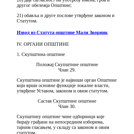
другог обележја Општине;
21) обавља и друге послове утврђене законом и
Статутом.
Извод из Статута општине Мали Зворник
IV. ОРГАНИ ОПШТИНЕ
1. Скупштина општине
Положај Скупштине општине
Члан 29.
Скупштина општине је највиши орган Општине
који врши основне функције локалне власти,
утврђене Уставом, законом и овим статутом.
Састав Скупштине општине
Члан 30.
Скупштину општине чине одборници које
бирају грађани на непосредним изборима,
тајним гласањем, у складу са законом и овим
статутом.