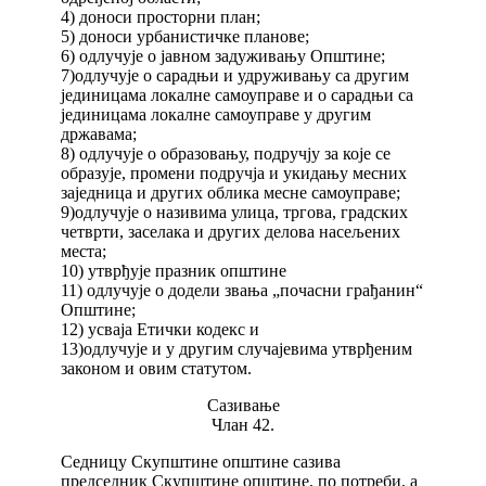
4) доноси просторни план;
5) доноси урбанистичке планове;
6) одлучује о јавном задуживању Општине;
7)одлучује о сарадњи и удруживању са другим
јединицама локалне самоуправе и о сарадњи са
јединицама локалне самоуправе у другим
државама;
8) одлучује о образовању, подручју за које се
образује, промени подручја и укидању месних
заједница и других облика месне самоуправе;
9)одлучује о називима улица, тргова, градских
четврти, заселака и других делова насељених
места;
10) утврђује празник општине
11) одлучује о додели звања „почасни грађанин“
Општине;
12) усваја Етички кодекс и
13)одлучује и у другим случајевима утврђеним
законом и овим статутом.
Сазивање
Члан 42.
Седницу Скупштине општине сазива
председник Скупштине општине, по потреби, а