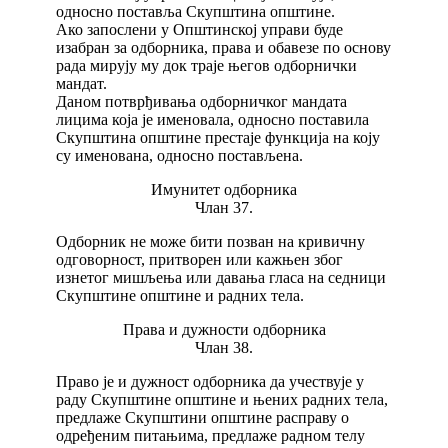
односно поставља Скупштина општине.
Ако запослени у Општинској управи буде
изабран за одборника, права и обавезе по основу
рада мирују му док траје његов одборнички
мандат.
Даном потврђивања одборничког мандата
лицима која је именовала, односно поставила
Скупштина општине престаје функција на коју
су именована, односно постављена.
Имунитет одборника
Члан 37.
Одборник не може бити позван на кривичну
одговорност, притворен или кажњен због
изнетог мишљења или давања гласа на седници
Скупштине општине и радних тела.
Права и дужности одборника
Члан 38.
Право је и дужност одборника да учествује у
раду Скупштине општине и њених радних тела,
предлаже Скупштини општине расправу о
одређеним питањима, предлаже радном телу