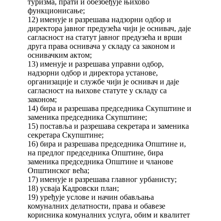
туризма, прати и обезбеђује њихово
функционисање;
12) именује и разрешава надзорни одбор и
директора јавног предузећа чији је оснивач, даје
сагласност на статут јавног предузећа и врши
друга права оснивача у складу са законом и
оснивачким актом;
13) именује и разрешава управни одбор,
надзорни одбор и директора установе,
организације и службе чији је оснивач и даје
сагласност на њихове статуте у складу са
законом;
14) бира и разрешава председника Скупштине и
заменика председника Скупштине;
15) поставља и разрешава секретара и заменика
секретара Скупштине;
16) бира и разрешава председника Општине и,
на предлог председника Општине, бира
заменика председника Општине и чланове
Општинског већа;
17) именује и разрешава главног урбанисту;
18) усваја Кадровски план;
19) уређује услове и начин обављања
комуналних делатности, права и обавезе
корисника комуналних услуга, обим и квалитет