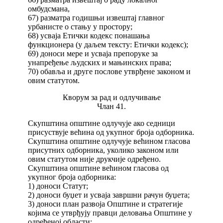
омбудсмана,
67) разматра годишњи извештај главног
урбанисте о стању у простору;
68) усваја Етички кодекс понашања
функционера (у даљем тексту: Етички кодекс);
69) доноси мере и усваја препоруке за
унапређење људских и мањинских права;
70) обавља и друге послове утврђене законом и
овим статутом.
Кворум за рад и одлучивање
Члан 41.
Скупштина општине одлучује ако седници
присуствује већина од укупног броја одборника.
Скупштина општине одлучује већином гласова
присутних одборника, уколико законом или
овим статутом није друкчије одређено.
Скупштина општине већином гласова од
укупног броја одборника:
1) доноси Статут;
2) доноси буџет и усваја завршни рачун буџета;
3) доноси план развоја Општине и стратегије
којима се утврђују правци деловања Општине у
одређеној области;