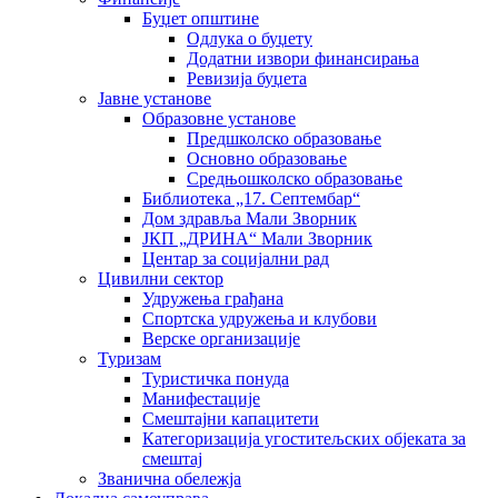
Буџет општине
Одлука о буџету
Додатни извори финансирања
Ревизија буџета
Јавне установе
Образовне установе
Предшколско образовање
Основно образовање
Средњошколско образовање
Библиотека „17. Септембар“
Дом здравља Мали Зворник
ЈКП „ДРИНА“ Мали Зворник
Центар за социјални рад
Цивилни сектор
Удружења грађана
Спортска удружења и клубови
Верске организације
Туризам
Туристичка понуда
Манифестације
Смештајни капацитети
Категоризација угоститељских објеката за
смештај
Званична обележја