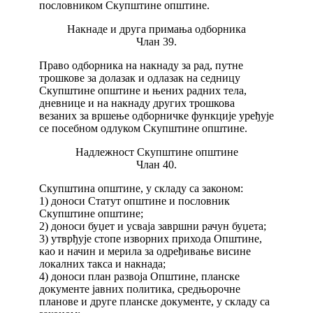
пословником Скупштине општине.
Накнаде и друга примања одборника
Члан 39.
Право одборника на накнаду за рад, путне
трошкове за долазак и одлазак на седницу
Скупштине општине и њених радних тела,
дневнице и на накнаду других трошкова
везаних за вршење одборничке функције уређује
се посебном одлуком Скупштине општине.
Надлежност Скупштине општине
Члан 40.
Скупштина општине, у складу са законом:
1) доноси Статут општине и пословник
Скупштине општине;
2) доноси буџет и усваја завршни рачун буџета;
3) утврђује стопе изворних прихода Општине,
као и начин и мерила за одређивање висине
локалних такса и накнада;
4) доноси план развоја Општине, планске
документе јавних политика, средњорочне
планове и друге планске документе, у складу са