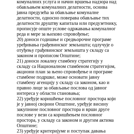
комуналних услуга и начин вршења надзора над
обављањем комуналних делатности, оснива
јавна предузећа за обављање комуналне
делатности, односно поверава обављање тих
делатности друштву капитала или предузетнику,
прописује опште услове одржавања комуналног
реда и мере за њихово спровођење;
20) доноси годишње и средњорочне програме
уређивања грађевинског земљишта; одлучује о
отуђењу грађевинског земљишта у складу са
законом и прописом Општине;
21) доноси локалну стамбену стратегију у
складу са Националном стамбеном стратегијом,
акциони план за њено спровођење и програме
стамбене подршке, може основати јавну
стамбену агенцију у складу са законом, као и
правно лице за обављање послова од јавног
интереса у области становања;
22) уређује коришћење пословног простора који
је у јавној својини Општине, уређује висину
закупнине пословног простора и врши друге
послове у вези са коришћењем пословног
простора, у складу са законом и другим актима
Општине;
23) уређује критеријуме и поступак давања