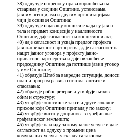
38) одлучује о преносу права коришћења на
стварима у својини Општине, установама,
јавним агенцијама и другим организацијама
чији је оснивач Општина;
39) одлучује о давању концесије када су јавна
тела и предмет концесије у надлежности
Општине, даје сагласност на концесиони акт;
40) даје сагласност и усваја предлог пројекта
јавно-приватног партнерства, даје сагласност на
нацрт јавног уговора у пројекту јавно-
приватног партнерства и даје овлашћење
председнику Општине да потпише јавни уговор
у име Општине;
41) образује Штаб за ванредне ситуације, доноси
план и програм развоја система заштите и
спасавања;
42) образује робне резерве и утврђује њихов
обим и структуру;
43) утврђује општинске таксе и друге локалне
приходе који Општини припадају по закону;
44) утврђује висину доприноса за уређивање
грађевинског земљишта;
45) утврђује накнаду за комуналне услуге и даје
сагласност на одлуку о промени цена
комуналних услуга, у складу са законом;