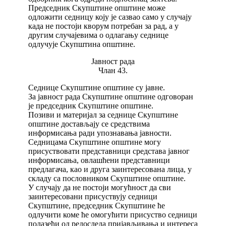
Председник Скупштине општине може
одложити седницу коју је сазвао само у случају
када не постоји кворум потребан за рад, а у
другим случајевима о одлагању седнице
одлучује Скупштина општине.
Јавност рада
Члан 43.
Седнице Скупштине општине су јавне.
За јавност рада Скупштине општине одговоран
је председник Скупштине општине.
Позиви и материјал за седнице Скупштине
општине достављају се средствима
информисања ради упознавања јавности.
Седницама Скупштине општине могу
присуствовати представници средстава јавног
информисања, овлашћени представници
предлагача, као и друга заинтересована лица, у
складу са пословником Скупштине општине.
У случају да не постоји могућност да сви
заинтересовани присуствују седници
Скупштине, председник Скупштине ће
одлучити коме ће омогућити присуство седници
полазећи од редоследа пријављивања и интереса