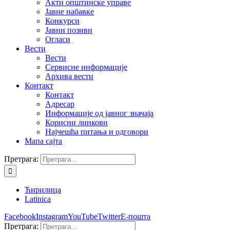
Акти општинске управе
Јавне набавке
Конкурси
Јавни позиви
Огласи
Вести
Вести
Сервисне информације
Архива вести
Контакт
Контакт
Адресар
Информације од јавног значаја
Корисни линкови
Најчешћа питања и одговори
Мапа сајта
Претрага:
Ћирилица
Latinica
Facebook
Instagram
YouTube
Twitter
Е-пошта
Претрага: