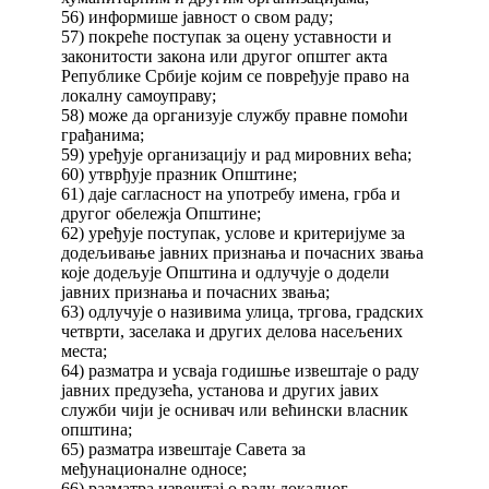
56) информише јавност о свом раду;
57) покреће поступак за оцену уставности и
законитости закона или другог општег акта
Републике Србије којим се повређује право на
локалну самоуправу;
58) може да организује службу правне помоћи
грађанима;
59) уређује организацију и рад мировних већа;
60) утврђује празник Општине;
61) даје сагласност на употребу имена, грба и
другог обележја Општине;
62) уређује поступак, услове и критеријуме за
додељивање јавних признања и почасних звања
које додељује Општина и одлучује о додели
јавних признања и почасних звања;
63) одлучује о називима улица, тргова, градских
четврти, заселака и других делова насељених
места;
64) разматра и усваја годишње извештаје о раду
јавних предузећа, установа и других јавих
служби чији је оснивач или већински власник
општина;
65) разматра извештаје Савета за
међунационалне односе;
66) разматра извештај о раду локалног