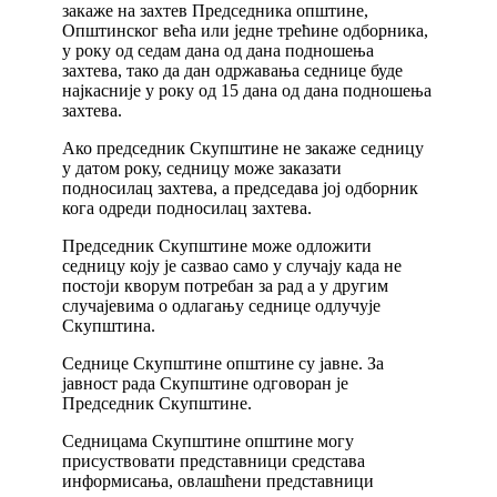
закаже на захтев Председника општине,
Општинског већа или једне трећине одборника,
у року од седам дана од дана подношења
захтева, тако да дан одржавања седнице буде
најкасније у року од 15 дана од дана подношења
захтева.
Ако председник Скупштине не закаже седницу
у датом року, седницу може заказати
подносилац захтева, а председава јој одборник
кога одреди подносилац захтева.
Председник Скупштине може одложити
седницу коју је сазвао само у случају када не
постоји кворум потребан за рад а у другим
случајевима о одлагању седнице одлучује
Скупштина.
Седнице Скупштине општине су јавне. За
јавност рада Скупштине одговоран је
Председник Скупштине.
Седницама Скупштине општине могу
присуствовати представници средстава
информисања, овлашћени представници