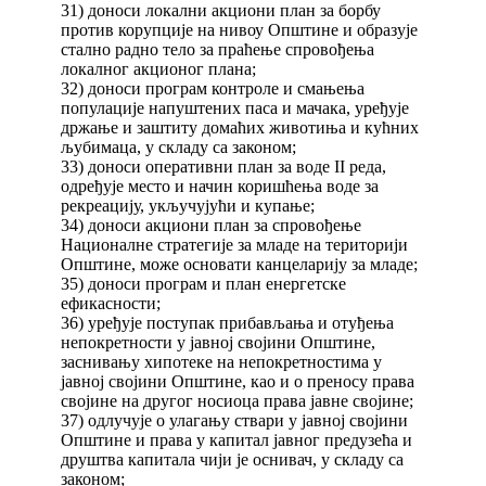
31) доноси локални акциони план за борбу
против корупције на нивоу Општине и образује
стално радно тело за праћење спровођења
локалног акционог плана;
32) доноси програм контроле и смањења
популације напуштених паса и мачака, уређује
држање и заштиту домаћих животиња и кућних
љубимаца, у складу са законом;
33) доноси оперативни план за воде II реда,
одређује место и начин коришћења воде за
рекреацију, укључујући и купање;
34) доноси акциони план за спровођење
Националне стратегије за младе на територији
Општине, може основати канцеларију за младе;
35) доноси програм и план енергетске
ефикасности;
36) уређује поступак прибављања и отуђења
непокретности у јавној својини Општине,
заснивању хипотеке на непокретностима у
јавној својини Општине, као и о преносу права
својине на другог носиоца права јавне својине;
37) одлучује о улагању ствари у јавној својини
Општине и права у капитал јавног предузећа и
друштва капитала чији је оснивач, у складу са
законом;