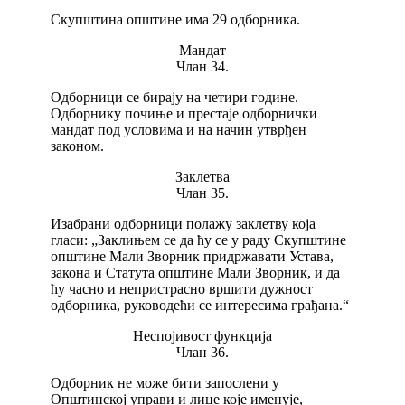
Скупштина општине има 29 одборника.
Мандат
Члан 34.
Одборници се бирају на четири године.
Одборнику почиње и престаје одборнички
мандат под условима и на начин утврђен
законом.
Заклетва
Члан 35.
Изабрани одборници полажу заклетву која
гласи: „Заклињем се да ћу се у раду Скупштине
општине Мали Зворник придржавати Устава,
закона и Статута општине Мали Зворник, и да
ћу часно и непристрасно вршити дужност
одборника, руководећи се интересима грађана.“
Неспојивост функција
Члан 36.
Одборник не може бити запослени у
Општинској управи и лице које именује,