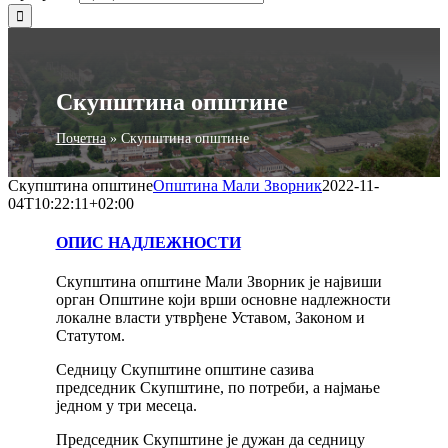
Скупштина општине
Почетна
»
Скупштина општине
Скупштина општине
Општина Мали Зворник
2022-11-
04T10:22:11+02:00
ОПИС НАДЛЕЖНОСТИ
Скупштина општине Мали Зворник је највиши
орган Општине који врши основне надлежности
локалне власти утврђене Уставом, Законом и
Статутом.
Седницу Скупштине општине сазива
председник Скупштине, по потреби, а најмање
једном у три месеца.
Председник Скупштине је дужан да седницу