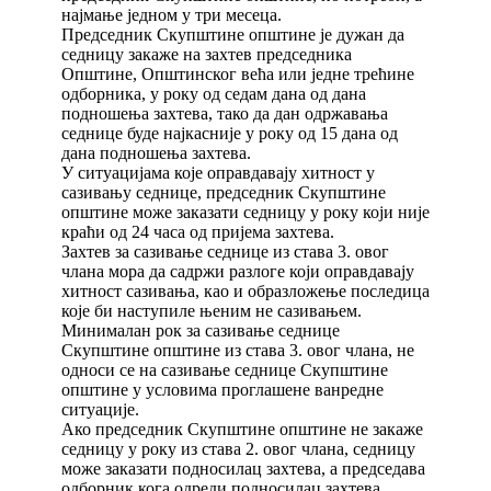
најмање једном у три месеца.
Председник Скупштине општине је дужан да
седницу закаже на захтев председника
Општине, Општинског већа или једне трећине
одборника, у року од седам дана од дана
подношења захтева, тако да дан одржавања
седнице буде најкасније у року од 15 дана од
дана подношења захтева.
У ситуацијама које оправдавају хитност у
сазивању седнице, председник Скупштине
општине може заказати седницу у року који није
краћи од 24 часа од пријема захтева.
Захтев за сазивање седнице из става 3. овог
члана мора да садржи разлоге који оправдавају
хитност сазивања, као и образложење последица
које би наступиле њеним не сазивањем.
Минималан рок за сазивање седнице
Скупштине општине из става 3. овог члана, не
односи се на сазивање седнице Скупштине
општине у условима проглашене ванредне
ситуације.
Ако председник Скупштине општине не закаже
седницу у року из става 2. овог члана, седницу
може заказати подносилац захтева, а председава
одборник кога одреди подносилац захтева.