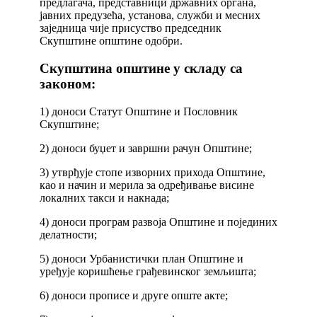
предлагача, представници државних органа,
јавних предузећа, установа, служби и месних
заједница чије присуство председник
Скупштине општине одобри.
Скупштина општине у складу са
законом:
1) доноси Статут Општине и Пословник
Скупштине;
2) доноси буџет и завршни рачун Општине;
3) утврђује стопе изворних прихода Општине,
као и начин и мерила за одређивање висине
локалних такси и накнада;
4) доноси програм развоја Општине и појединих
делатности;
5) доноси Урбанистички план Општине и
уређује коришћење грађевинског земљишта;
6) доноси прописе и друге опште акте;