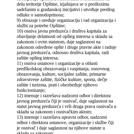
delu teritorije Opštine, izjašnjava se o predlozima
sadržanim u građanskoj inicijativi i utvrđuje predlog
odluke o samodoprinosu;
9) obrazuje i uređuje organizaciju i rad organizacija i
službi za potrebe Opštine;
10) osniva javna preduzeća i društva kapitala za
obavljanje delatnosti od opšteg interesa u skladu sa
zakonom i ovim statutom, daje saglasnost na
zakonom određene opšte i druge pravne akte i radnje
javnog preduzeća, odnosno društva kapitala, radi
zaštite opšteg interesa;
11) osniva ustanove i organizacije u oblasti
predškolskog obrazovanja i vaspitanja, osnovnog
obrazovanja, kulture, socijalne zaštite, primarne
zdravstvene zaštite, fizičke kulture, sporta, dečje
zaštite i turizma, prati i obezbeđuje njihovo
funkcionisanje;
12) imenuje i razrešava nadzorni odbor i direktora
javnog preduzeća čiji je osnivač, daje saglasnost na
statut javnog preduzeća i vrši druga prava osnivača u
skladu sa zakonom i osnivačkim aktom;
13) imenuje i razrešava upravni odbor, nadzorni
odbor i direktora ustanove, organizacije i službe čiji
je osnivač i daje saglasnost na njihove statute u
skladu sa zakonom;