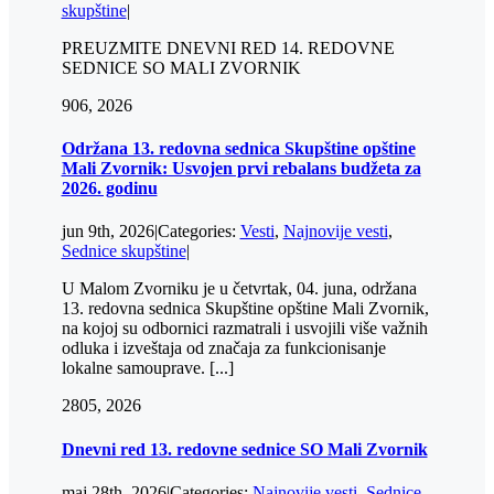
skupštine
|
PREUZMITE DNEVNI RED 14. REDOVNE
SEDNICE SO MALI ZVORNIK
9
06, 2026
Održana 13. redovna sednica Skupštine opštine
Mali Zvornik: Usvojen prvi rebalans budžeta za
2026. godinu
jun 9th, 2026
|
Categories:
Vesti
,
Najnovije vesti
,
Sednice skupštine
|
U Malom Zvorniku je u četvrtak, 04. juna, održana
13. redovna sednica Skupštine opštine Mali Zvornik,
na kojoj su odbornici razmatrali i usvojili više važnih
odluka i izveštaja od značaja za funkcionisanje
lokalne samouprave. [...]
28
05, 2026
Dnevni red 13. redovne sednice SO Mali Zvornik
maj 28th, 2026
|
Categories:
Najnovije vesti
,
Sednice