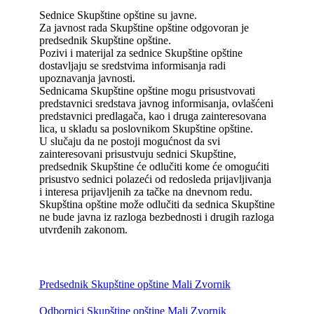
Sednice Skupštine opštine su javne.
Za javnost rada Skupštine opštine odgovoran je
predsednik Skupštine opštine.
Pozivi i materijal za sednice Skupštine opštine
dostavljaju se sredstvima informisanja radi
upoznavanja javnosti.
Sednicama Skupštine opštine mogu prisustvovati
predstavnici sredstava javnog informisanja, ovlašćeni
predstavnici predlagača, kao i druga zainteresovana
lica, u skladu sa poslovnikom Skupštine opštine.
U slučaju da ne postoji mogućnost da svi
zainteresovani prisustvuju sednici Skupštine,
predsednik Skupštine će odlučiti kome će omogućiti
prisustvo sednici polazeći od redosleda prijavljivanja
i interesa prijavljenih za tačke na dnevnom redu.
Skupština opštine može odlučiti da sednica Skupštine
ne bude javna iz razloga bezbednosti i drugih razloga
utvrđenih zakonom.
Predsednik Skupštine opštine Mali Zvornik
Odbornici Skupštine opštine Mali Zvornik