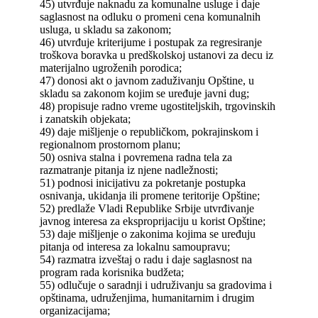
45) utvrđuje naknadu za komunalne usluge i daje
saglasnost na odluku o promeni cena komunalnih
usluga, u skladu sa zakonom;
46) utvrđuje kriterijume i postupak za regresiranje
troškova boravka u predškolskoj ustanovi za decu iz
materijalno ugroženih porodica;
47) donosi akt o javnom zaduživanju Opštine, u
skladu sa zakonom kojim se uređuje javni dug;
48) propisuje radno vreme ugostiteljskih, trgovinskih
i zanatskih objekata;
49) daje mišljenje o republičkom, pokrajinskom i
regionalnom prostornom planu;
50) osniva stalna i povremena radna tela za
razmatranje pitanja iz njene nadležnosti;
51) podnosi inicijativu za pokretanje postupka
osnivanja, ukidanja ili promene teritorije Opštine;
52) predlaže Vladi Republike Srbije utvrđivanje
javnog interesa za eksproprijaciju u korist Opštine;
53) daje mišljenje o zakonima kojima se uređuju
pitanja od interesa za lokalnu samoupravu;
54) razmatra izveštaj o radu i daje saglasnost na
program rada korisnika budžeta;
55) odlučuje o saradnji i udruživanju sa gradovima i
opštinama, udruženjima, humanitarnim i drugim
organizacijama;