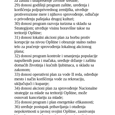
za zaštitu i unapređenje životne sredine;
29) donosi godišnji program zaštite, uređenja i
korišćenja poljoprivrednog zemljišta, utvrđuje
protiverozione mere i njihovo sprovođenje, odlučuje
o privođenju pašnjaka drugoj kulturi;
30) donosi program razvoja turizma u skladu sa
Strategijom; utvrđuje visinu boravišne takse na
teritoriji Opštine;
31) donosi lokalni akcioni plan za borbu protiv
korupcije na nivou Opštine i obrazuje stalno radno
telo za praćenje sprovođenja lokalnog akcionog
plana;
32) donosi program kontrole i smanjenja populacije
napuštenih pasa i mačaka, uređuje držanje i zaštitu
domaćih životinja i kućnih ljubimaca, u skladu sa
zakonom;
33) donosi operativni plan za vode II reda, određuje
mesto i način korišćenja vode za rekreaciju,
uključujući i kupanje;
34) donosi akcioni plan za sprovođenje Nacionalne
strategije za mlade na teritoriji Opštine, može
osnovati kancelariju za mlade;
35) donosi program i plan energetske efikasnosti;
36) uređuje postupak pribavljanja i otuđenja
nepokretnosti u javnoj svojini Opštine, zasnivanju