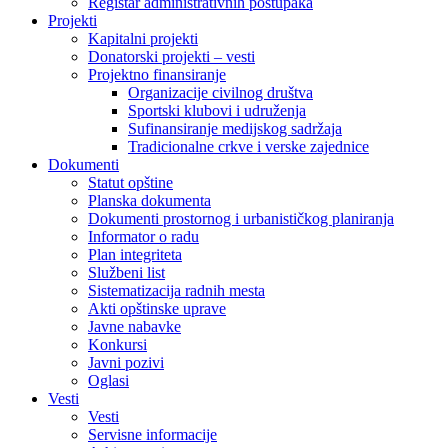
Registar administrativnih postupaka
Projekti
Kapitalni projekti
Donatorski projekti – vesti
Projektno finansiranje
Organizacije civilnog društva
Sportski klubovi i udruženja
Sufinansiranje medijskog sadržaja
Tradicionalne crkve i verske zajednice
Dokumenti
Statut opštine
Planska dokumenta
Dokumenti prostornog i urbanističkog planiranja
Informator o radu
Plan integriteta
Službeni list
Sistematizacija radnih mesta
Akti opštinske uprave
Javne nabavke
Konkursi
Javni pozivi
Oglasi
Vesti
Vesti
Servisne informacije