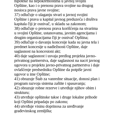
hipoteke na nepokretnostima u javnoj svojini
Opštine, kao i o prenosu prava svojine na drugog
nosioca prava javne svojine;
37) odlučuje o ulaganju stvari u javnoj svojini
Opštine i prava u kapital javnog preduzeća i društva
kapitala čiji je osnivač, u skladu sa zakonom;
38) odlučuje o prenosu prava korišćenja na stvarima
u svojini Opštine, ustanovama, javnim agencijama i
drugim organizacijama čiji je osnivač Opština;
39) odlučuje o davanju koncesije kada su javna tela i
predmet koncesije u nadležnosti Opštine, daje
saglasnost na koncesioni akt;
40) daje saglasnost i usvaja predlog projekta javno-
privatnog partnerstva, daje saglasnost na nacrt javnog
ugovora u projektu javno-privatnog partnerstva i daje
ovlašćenje predsedniku Opštine da potpiše javni
ugovor u ime Opštine;
41) obrazuje Štab za vanredne situacije, donosi plan i
program razvoja sistema zaštite i spasavanja;
42) obrazuje robne rezerve i utvrđuje njihov obim i
strukturu;
43) utvrđuje opštinske takse i druge lokalne prihode
koji Opštini pripadaju po zakonu;
44) utvrđuje visinu doprinosa za uređivanje
građevinskog zemljišta;