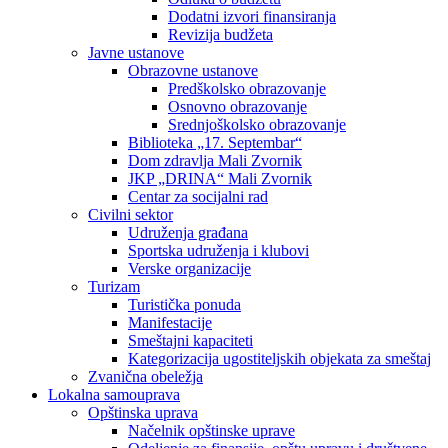
Dodatni izvori finansiranja
Revizija budžeta
Javne ustanove
Obrazovne ustanove
Predškolsko obrazovanje
Osnovno obrazovanje
Srednjoškolsko obrazovanje
Biblioteka „17. Septembar“
Dom zdravlja Mali Zvornik
JKP „DRINA“ Mali Zvornik
Centar za socijalni rad
Civilni sektor
Udruženja građana
Sportska udruženja i klubovi
Verske organizacije
Turizam
Turistička ponuda
Manifestacije
Smeštajni kapaciteti
Kategorizacija ugostiteljskih objekata za smeštaj
Zvanična obeležja
Lokalna samouprava
Opštinska uprava
Načelnik opštinske uprave