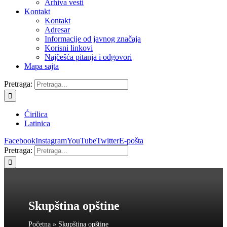
Arhiva vesti
Kontakt
Kontakt
Adresar
Informacije od javnog značaja
Korisni linkovi
Najčešća pitanja i odgovori
Mapa sajta
Pretraga:
Ćirilica
Latinica
Facebook
Instagram
YouTube
Twitter
E-pošta
Pretraga:
Skupština opštine
Početna
»
Skupština opštine