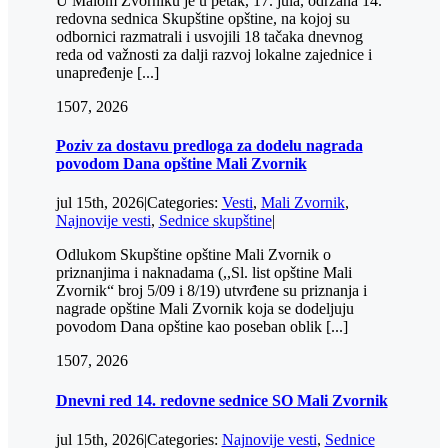
U Malom Zvorniku je u petak, 17. jula, održana 14.
redovna sednica Skupštine opštine, na kojoj su
odbornici razmatrali i usvojili 18 tačaka dnevnog
reda od važnosti za dalji razvoj lokalne zajednice i
unapređenje [...]
15
07, 2026
Poziv za dostavu predloga za dodelu nagrada
povodom Dana opštine Mali Zvornik
jul 15th, 2026
|
Categories:
Vesti
,
Mali Zvornik
,
Najnovije vesti
,
Sednice skupštine
|
Odlukom Skupštine opštine Mali Zvornik o
priznanjima i naknadama (,,Sl. list opštine Mali
Zvornik“ broj 5/09 i 8/19) utvrđene su priznanja i
nagrade opštine Mali Zvornik koja se dodeljuju
povodom Dana opštine kao poseban oblik [...]
15
07, 2026
Dnevni red 14. redovne sednice SO Mali Zvornik
jul 15th, 2026
|
Categories:
Najnovije vesti
,
Sednice