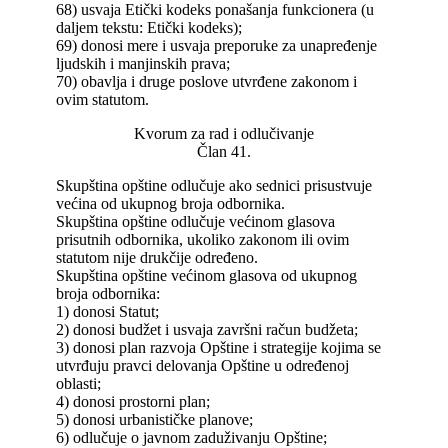
68) usvaja Etički kodeks ponašanja funkcionera (u
daljem tekstu: Etički kodeks);
69) donosi mere i usvaja preporuke za unapređenje
ljudskih i manjinskih prava;
70) obavlja i druge poslove utvrđene zakonom i
ovim statutom.
Kvorum za rad i odlučivanje
Član 41.
Skupština opštine odlučuje ako sednici prisustvuje
većina od ukupnog broja odbornika.
Skupština opštine odlučuje većinom glasova
prisutnih odbornika, ukoliko zakonom ili ovim
statutom nije drukčije određeno.
Skupština opštine većinom glasova od ukupnog
broja odbornika:
1) donosi Statut;
2) donosi budžet i usvaja završni račun budžeta;
3) donosi plan razvoja Opštine i strategije kojima se
utvrđuju pravci delovanja Opštine u određenoj
oblasti;
4) donosi prostorni plan;
5) donosi urbanističke planove;
6) odlučuje o javnom zaduživanju Opštine;