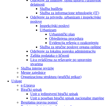
Odeljenje za finansije, opštu upravu i društvene
delatnosti
Služba budžeta
Služba za informacione tehnologije (IT)
Odeljenje za privredu, urbanizam i inspekcijske
poslove
Inspekcijski poslovi
Urbanizam
Urbanistički plan
Objedinjena procedura
Evidencija rešenja o ozakonjenju
Služba za stručne poslove organa opštine
Odeljenje za lokalnu poresku administraciju
Zaštita podataka o ličnosti
Lica ovlašćena za rešavanje po upravnim
stvarima
Služba interne revizije
Mesne zajednice
Organizaciona struktura (grafički prikaz)
Usluge
e-Uprava
Birački spisak
Upit u jedinstveni birački spisak
Upit u poseban birački spisak nacionalne manjine
Besplatna pravna pomoć