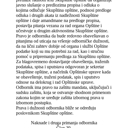
javno slušanje o predlozima propisa i odluka o
kojima odlučuje Skupština opštine, podnosi predloge
odluka i drugih akata iz nadležnosti Skupštine
opštine i daje amandmane na predloge propisa,
postavlja pitanja vezana za rad organa Opštine i
učestvuje u drugim aktivnostima Skupštine opštine.
Pravo je odbornika da bude redovno obaveštavan o
pitanjima od uticaja na vršenje odborničke dužnosti,
da na lični zahtev dobije od organa i službi Opštine
podatke koji su mu potrebni za rad, kao i stručnu
pomoć u pripremanju predloga za Skupštinu opštine.
Za blagovremeno dostavljanje obaveštenja, traženih
podataka, spisa i uputstava odgovoran je sekretar
Skupštine opštine, a načelnik Opštinske uprave kada
se obaveštenje, traženi podatak, spis i uputstvo
odnose na delokrug i rad Opštinske uprave.
Odbornik ima pravo na zaštitu mandata, uključujući i
sudsku zaštitu, koja se ostvaruje shodnom primenom
zakona kojim se uređuje zaštita izbornog prava u
izbornom postupku.
Prava i dužnosti odbornika bliže se određuju
poslovnikom Skupštine opštine.
Naknade i druga primanja odbornika
Član 39.