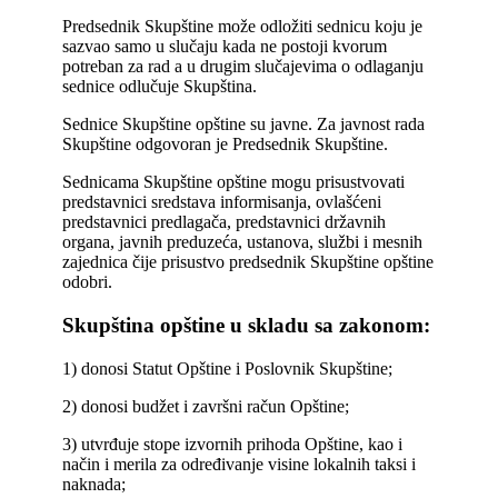
Predsednik Skupštine može odložiti sednicu koju je
sazvao samo u slučaju kada ne postoji kvorum
potreban za rad a u drugim slučajevima o odlaganju
sednice odlučuje Skupština.
Sednice Skupštine opštine su javne. Za javnost rada
Skupštine odgovoran je Predsednik Skupštine.
Sednicama Skupštine opštine mogu prisustvovati
predstavnici sredstava informisanja, ovlašćeni
predstavnici predlagača, predstavnici državnih
organa, javnih preduzeća, ustanova, službi i mesnih
zajednica čije prisustvo predsednik Skupštine opštine
odobri.
Skupština opštine u skladu sa zakonom:
1) donosi Statut Opštine i Poslovnik Skupštine;
2) donosi budžet i završni račun Opštine;
3) utvrđuje stope izvornih prihoda Opštine, kao i
način i merila za određivanje visine lokalnih taksi i
naknada;