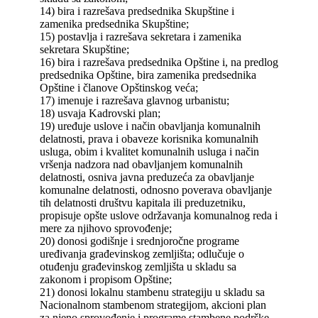
14) bira i razrešava predsednika Skupštine i
zamenika predsednika Skupštine;
15) postavlja i razrešava sekretara i zamenika
sekretara Skupštine;
16) bira i razrešava predsednika Opštine i, na predlog
predsednika Opštine, bira zamenika predsednika
Opštine i članove Opštinskog veća;
17) imenuje i razrešava glavnog urbanistu;
18) usvaja Kadrovski plan;
19) uređuje uslove i način obavljanja komunalnih
delatnosti, prava i obaveze korisnika komunalnih
usluga, obim i kvalitet komunalnih usluga i način
vršenja nadzora nad obavljanjem komunalnih
delatnosti, osniva javna preduzeća za obavljanje
komunalne delatnosti, odnosno poverava obavljanje
tih delatnosti društvu kapitala ili preduzetniku,
propisuje opšte uslove održavanja komunalnog reda i
mere za njihovo sprovođenje;
20) donosi godišnje i srednjoročne programe
uređivanja građevinskog zemljišta; odlučuje o
otuđenju građevinskog zemljišta u skladu sa
zakonom i propisom Opštine;
21) donosi lokalnu stambenu strategiju u skladu sa
Nacionalnom stambenom strategijom, akcioni plan
za njeno sprovođenje i programe stambene podrške,