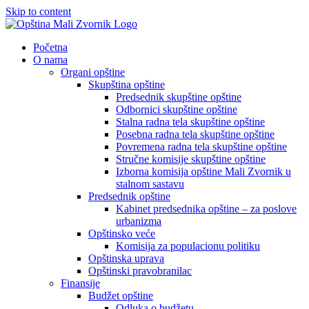
Skip to content
Početna
O nama
Organi opštine
Skupština opštine
Predsednik skupštine opštine
Odbornici skupštine opštine
Stalna radna tela skupštine opštine
Posebna radna tela skupštine opštine
Povremena radna tela skupštine opštine
Stručne komisije skupštine opštine
Izborna komisija opštine Mali Zvornik u
stalnom sastavu
Predsednik opštine
Kabinet predsednika opštine – za poslove
urbanizma
Opštinsko veće
Komisija za populacionu politiku
Opštinska uprava
Opštinski pravobranilac
Finansije
Budžet opštine
Odluka o budžetu