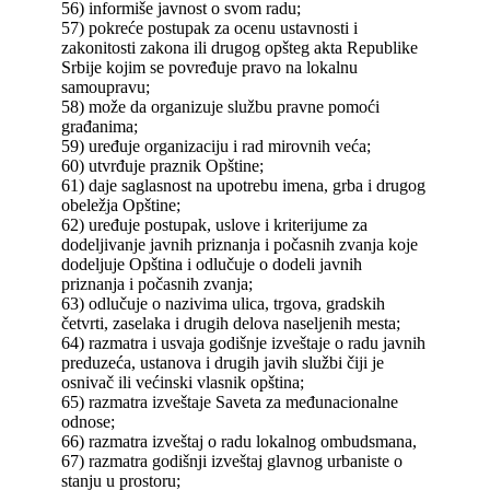
56) informiše javnost o svom radu;
57) pokreće postupak za ocenu ustavnosti i
zakonitosti zakona ili drugog opšteg akta Republike
Srbije kojim se povređuje pravo na lokalnu
samoupravu;
58) može da organizuje službu pravne pomoći
građanima;
59) uređuje organizaciju i rad mirovnih veća;
60) utvrđuje praznik Opštine;
61) daje saglasnost na upotrebu imena, grba i drugog
obeležja Opštine;
62) uređuje postupak, uslove i kriterijume za
dodeljivanje javnih priznanja i počasnih zvanja koje
dodeljuje Opština i odlučuje o dodeli javnih
priznanja i počasnih zvanja;
63) odlučuje o nazivima ulica, trgova, gradskih
četvrti, zaselaka i drugih delova naseljenih mesta;
64) razmatra i usvaja godišnje izveštaje o radu javnih
preduzeća, ustanova i drugih javih službi čiji je
osnivač ili većinski vlasnik opština;
65) razmatra izveštaje Saveta za međunacionalne
odnose;
66) razmatra izveštaj o radu lokalnog ombudsmana,
67) razmatra godišnji izveštaj glavnog urbaniste o
stanju u prostoru;