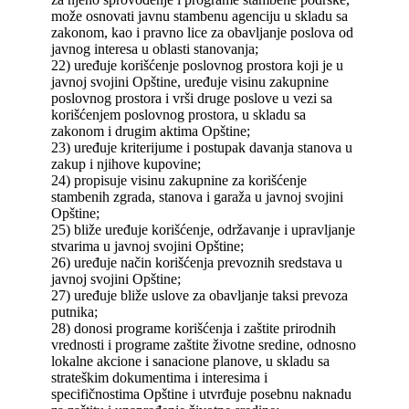
može osnovati javnu stambenu agenciju u skladu sa
zakonom, kao i pravno lice za obavljanje poslova od
javnog interesa u oblasti stanovanja;
22) uređuje korišćenje poslovnog prostora koji je u
javnoj svojini Opštine, uređuje visinu zakupnine
poslovnog prostora i vrši druge poslove u vezi sa
korišćenjem poslovnog prostora, u skladu sa
zakonom i drugim aktima Opštine;
23) uređuje kriterijume i postupak davanja stanova u
zakup i njihove kupovine;
24) propisuje visinu zakupnine za korišćenje
stambenih zgrada, stanova i garaža u javnoj svojini
Opštine;
25) bliže uređuje korišćenje, održavanje i upravljanje
stvarima u javnoj svojini Opštine;
26) uređuje način korišćenja prevoznih sredstava u
javnoj svojini Opštine;
27) uređuje bliže uslove za obavljanje taksi prevoza
putnika;
28) donosi programe korišćenja i zaštite prirodnih
vrednosti i programe zaštite životne sredine, odnosno
lokalne akcione i sanacione planove, u skladu sa
strateškim dokumentima i interesima i
specifičnostima Opštine i utvrđuje posebnu naknadu