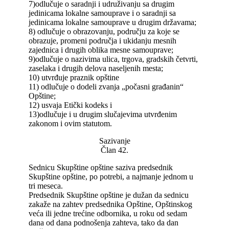
7)odlučuje o saradnji i udruživanju sa drugim
jedinicama lokalne samouprave i o saradnji sa
jedinicama lokalne samouprave u drugim državama;
8) odlučuje o obrazovanju, području za koje se
obrazuje, promeni područja i ukidanju mesnih
zajednica i drugih oblika mesne samouprave;
9)odlučuje o nazivima ulica, trgova, gradskih četvrti,
zaselaka i drugih delova naseljenih mesta;
10) utvrđuje praznik opštine
11) odlučuje o dodeli zvanja „počasni građanin“
Opštine;
12) usvaja Etički kodeks i
13)odlučuje i u drugim slučajevima utvrđenim
zakonom i ovim statutom.
Sazivanje
Član 42.
Sednicu Skupštine opštine saziva predsednik
Skupštine opštine, po potrebi, a najmanje jednom u
tri meseca.
Predsednik Skupštine opštine je dužan da sednicu
zakaže na zahtev predsednika Opštine, Opštinskog
veća ili jedne trećine odbornika, u roku od sedam
dana od dana podnošenja zahteva, tako da dan