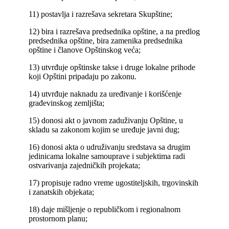
11) postavlja i razrešava sekretara Skupštine;
12) bira i razrešava predsednika opštine, a na predlog
predsednika opštine, bira zamenika predsednika
opštine i članove Opštinskog veća;
13) utvrđuje opštinske takse i druge lokalne prihode
koji Opštini pripadaju po zakonu.
14) utvrđuje naknadu za uređivanje i korišćenje
građevinskog zemljišta;
15) donosi akt o javnom zaduživanju Opštine, u
skladu sa zakonom kojim se uređuje javni dug;
16) donosi akta o udruživanju sredstava sa drugim
jedinicama lokalne samouprave i subjektima radi
ostvarivanja zajedničkih projekata;
17) propisuje radno vreme ugostiteljskih, trgovinskih
i zanatskih objekata;
18) daje mišljenje o republičkom i regionalnom
prostornom planu;