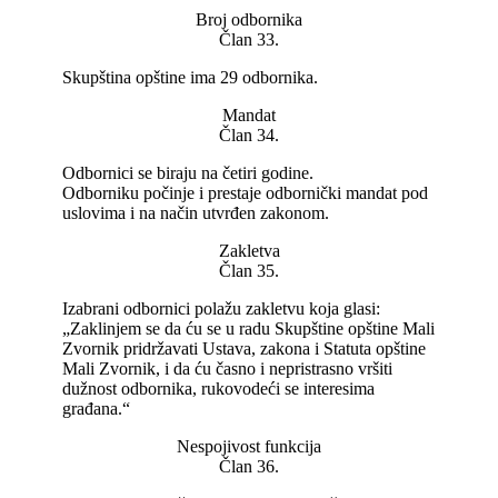
Broj odbornika
Član 33.
Skupština opštine ima 29 odbornika.
Mandat
Član 34.
Odbornici se biraju na četiri godine.
Odborniku počinje i prestaje odbornički mandat pod
uslovima i na način utvrđen zakonom.
Zakletva
Član 35.
Izabrani odbornici polažu zakletvu koja glasi:
„Zaklinjem se da ću se u radu Skupštine opštine Mali
Zvornik pridržavati Ustava, zakona i Statuta opštine
Mali Zvornik, i da ću časno i nepristrasno vršiti
dužnost odbornika, rukovodeći se interesima
građana.“
Nespojivost funkcija
Član 36.