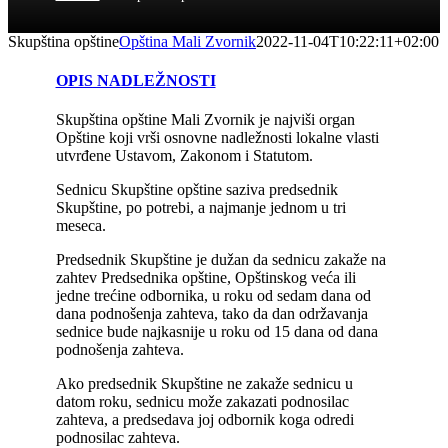
Skupština opštine
Opština Mali Zvornik
2022-11-04T10:22:11+02:00
OPIS NADLEŽNOSTI
Skupština opštine Mali Zvornik je najviši organ
Opštine koji vrši osnovne nadležnosti lokalne vlasti
utvrđene Ustavom, Zakonom i Statutom.
Sednicu Skupštine opštine saziva predsednik
Skupštine, po potrebi, a najmanje jednom u tri
meseca.
Predsednik Skupštine je dužan da sednicu zakaže na
zahtev Predsednika opštine, Opštinskog veća ili
jedne trećine odbornika, u roku od sedam dana od
dana podnošenja zahteva, tako da dan održavanja
sednice bude najkasnije u roku od 15 dana od dana
podnošenja zahteva.
Ako predsednik Skupštine ne zakaže sednicu u
datom roku, sednicu može zakazati podnosilac
zahteva, a predsedava joj odbornik koga odredi
podnosilac zahteva.