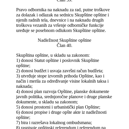
Pravo odbornika na naknadu za rad, putne troškove
za dolazak i odlazak na sednicu Skupštine opštine i
njenih radnih tela, dnevnice i na naknadu drugih
troškova vezanih za vršenje odborničke funkcije
uređuje se posebnom odlukom Skupštine opštine.
Nadležnost Skupštine opštine
Član 40.
Skupština opštine, u skladu sa zakonom:
1) donosi Statut opštine i poslovnik Skupštine
opštine;
2) donosi budžet i usvaja završni račun budžeta;
3) utvrđuje stope izvornih prihoda Opštine, kao i
način i merila za određivanje visine lokalnih taksa i
naknada;
4) donosi plan razvoja Opštine, planske dokumente
javnih politika, srednjoročne planove i druge planske
dokumente, u skladu sa zakonom;
5) donosi prostorni i urbanistički plan Opštine;
6) donosi propise i druge opšte akte iz nadležnosti
opštine;
7) bira i razrešava lokalnog ombudsmana;
8) raspisuje opštinski referendum i referendum na