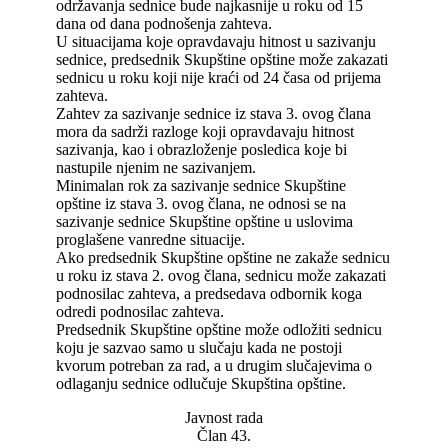
održavanja sednice bude najkasnije u roku od 15
dana od dana podnošenja zahteva.
U situacijama koje opravdavaju hitnost u sazivanju
sednice, predsednik Skupštine opštine može zakazati
sednicu u roku koji nije kraći od 24 časa od prijema
zahteva.
Zahtev za sazivanje sednice iz stava 3. ovog člana
mora da sadrži razloge koji opravdavaju hitnost
sazivanja, kao i obrazloženje posledica koje bi
nastupile njenim ne sazivanjem.
Minimalan rok za sazivanje sednice Skupštine
opštine iz stava 3. ovog člana, ne odnosi se na
sazivanje sednice Skupštine opštine u uslovima
proglašene vanredne situacije.
Ako predsednik Skupštine opštine ne zakaže sednicu
u roku iz stava 2. ovog člana, sednicu može zakazati
podnosilac zahteva, a predsedava odbornik koga
odredi podnosilac zahteva.
Predsednik Skupštine opštine može odložiti sednicu
koju je sazvao samo u slučaju kada ne postoji
kvorum potreban za rad, a u drugim slučajevima o
odlaganju sednice odlučuje Skupština opštine.
Javnost rada
Član 43.