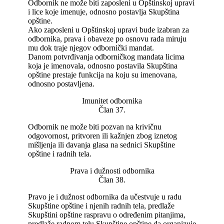
Odbornik ne može biti zaposleni u Opštinskoj upravi
i lice koje imenuje, odnosno postavlja Skupština
opštine.
Ako zaposleni u Opštinskoj upravi bude izabran za
odbornika, prava i obaveze po osnovu rada miruju
mu dok traje njegov odbornički mandat.
Danom potvrđivanja odborničkog mandata licima
koja je imenovala, odnosno postavila Skupština
opštine prestaje funkcija na koju su imenovana,
odnosno postavljena.
Imunitet odbornika
Član 37.
Odbornik ne može biti pozvan na krivičnu
odgovornost, pritvoren ili kažnjen zbog iznetog
mišljenja ili davanja glasa na sednici Skupštine
opštine i radnih tela.
Prava i dužnosti odbornika
Član 38.
Pravo je i dužnost odbornika da učestvuje u radu
Skupštine opštine i njenih radnih tela, predlaže
Skupštini opštine raspravu o određenim pitanjima,
predlaže radnom telu Skupštine opštine da organizuje