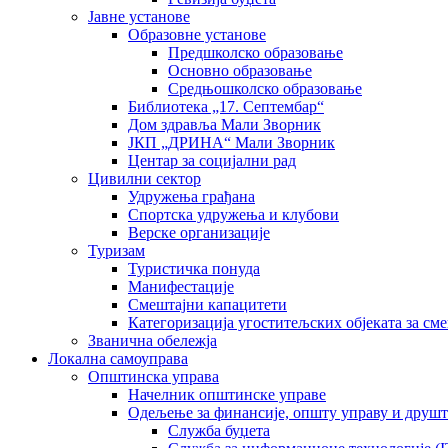
Јавне установе
Образовне установе
Предшколско образовање
Основно образовање
Средњошколско образовање
Библиотека „17. Септембар“
Дом здравља Мали Зворник
ЈКП „ДРИНА“ Мали Зворник
Центар за социјални рад
Цивилни сектор
Удружења грађана
Спортска удружења и клубови
Верске организације
Туризам
Туристичка понуда
Манифестације
Смештајни капацитети
Категоризација угоститељских објеката за сме
Званична обележја
Локална самоуправа
Општинска управа
Начелник општинске управе
Одељење за финансије, општу управу и друшт
Служба буџета