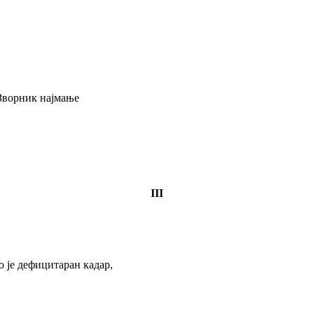
ворник најмање
III
 је дефицитаран кадар,