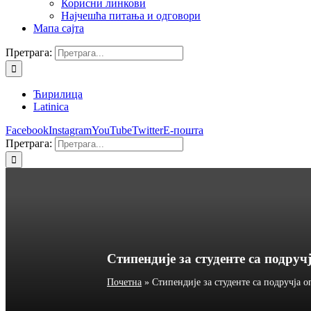
Корисни линкови
Најчешћа питања и одговори
Мапа сајта
Претрага:
Ћирилица
Latinica
Facebook
Instagram
YouTube
Twitter
Е-пошта
Претрага:
Стипендије за студенте са подру
Почетна
»
Стипендије за студенте са подручја