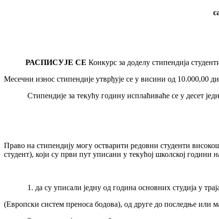
с
РАСПИСУЈЕ СЕ
Конкурс за доделу стипендија студент
Месечни износ стипендије утврђује се у висини од 10.000,00 ди
Стипендије за текућу годину исплаћиваће се у десет једнак
Право на стипендију могу остварити редовни студенти високошк
студент), који су први пут уписани у текућој школској години 
1. да су уписали једну од година основних студија у трајању
(Европски систем преноса бодова), од друге до последње или м