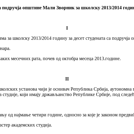
а подручја општине Мали Зворник за школску 2013/2014 годи
I
има за школску 2013/2014 годину за десет студената са подручја
нара.
их месечних рата, почев од октобра месеца 2013.године.
II
олских установа чији је оснивач Република Србија, аутономна п
на студије, који имају држављанство Републике Србије, под след
 од најмање четири године, односно за које је законом предви
астер академских студија.