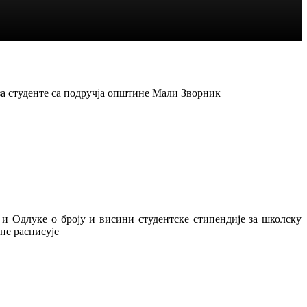
а студенте са подручја општине Мали Зворник
Одлуке о броју и висини студентске стипендије за школску
не расписује