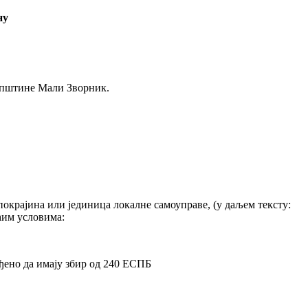
ну
 општине Мали Зворник.
окрајина или јединица локалне самоуправе, (у даљем тексту:
ећим условима:
ђено да имају збир од 240 ЕСПБ