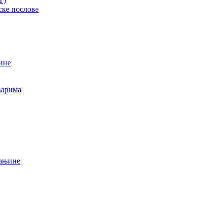
T)
ске послове
ине
варима
мањине