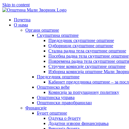
Skip to content
Почетна
О нама
Органи општине
Скупштина општине
Председник скупштине општине
Одборници скупштине општине
Стална радна тела скупштине општине
Посебна радна тела скупштине општине
Повремена радна тела скупштине општ
Стручне комисије скупштине општине
Изборна комисија општине Мали Зворни
Председник општине
Кабинет председника општине – за посл
Општинско веће
Комисија за популациону политику
Општинска управа
Општински правобранилац
Финансије
Буџет општине
Одлука о буџету
Додатни извори финансирања
Ревизија буџета