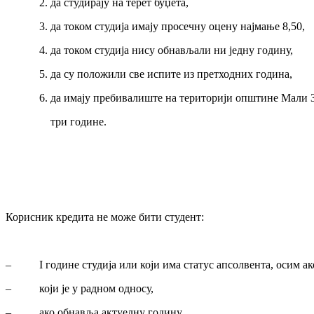
2. да студирају на терет буџета,
3. да током студија имају просечну оцену најмање 8,50,
4. да током студија нису обнављали ни једну годину,
5. да су положили све испите из претходних година,
6. да имају пребивалиште на територији општине Мали З
три године.
Корисник кредита не може бити студент:
– I године студија или који има статус апсолвента, осим ако
– који је у радном односу,
– ако обнавља актуелну годину,