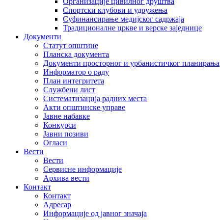
Организације цивилног друштва
Спортски клубови и удружења
Суфинансирање медијског садржаја
Традиционалне цркве и верске заједнице
Документи
Статут општине
Планска документа
Документи просторног и урбанистичког планирања
Информатор о раду
План интегритета
Службени лист
Систематизација радних места
Акти општинске управе
Јавне набавке
Конкурси
Јавни позиви
Огласи
Вести
Вести
Сервисне информације
Архива вести
Контакт
Контакт
Адресар
Информације од јавног значаја