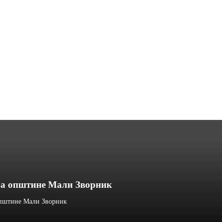
чја општине Мали Зворник
 општине Мали Зворник