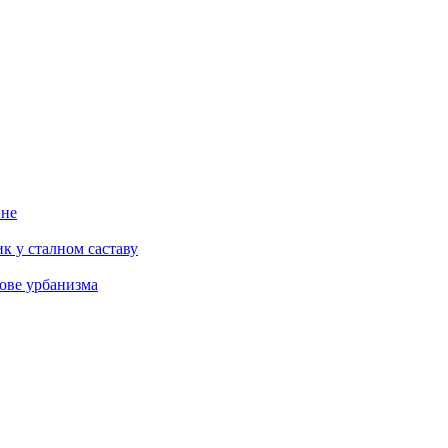
ине
к у сталном саставу
ове урбанизма