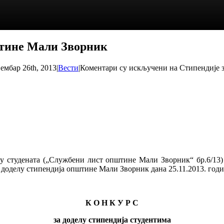
пштине Мали Зворник
ембар 26th, 2013
|
Вести
|
Коментари су искључени
на Стипендије з
удената („Службени лист општине Мали Зворник“ бр.6/13) и 
за доделу стипендија општине Мали Зворник дана 25.11.2013. годи
К О Н К У Р С
за доделу стипендија студентима