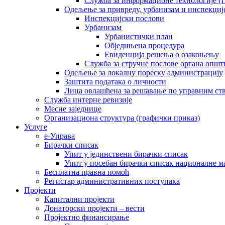
Служба за информационе технологије (I
Одељење за привреду, урбанизам и инспекциј
Инспекцијски послови
Урбанизам
Урбанистички план
Обједињена процедура
Евиденција решења о озакоњењу
Служба за стручне послове органа општ
Одељење за локалну пореску администрацију
Заштита података о личности
Лица овлашћена за решавање по управним ст
Служба интерне ревизије
Месне заједнице
Организациона структура (графички приказ)
Услуге
е-Управа
Бирачки списак
Упит у јединствени бирачки списак
Упит у посебан бирачки списак националне 
Бесплатна правна помоћ
Регистар административних поступака
Пројекти
Капитални пројекти
Донаторски пројекти – вести
Пројектно финансирање