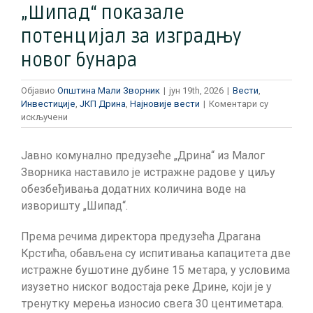
„Шипад“ показале
потенцијал за изградњу
новог бунара
Објавио
Општина Мали Зворник
|
јун 19th, 2026
|
Вести
,
Инвестиције
,
ЈКП Дрина
,
Најновије вести
|
Коментари су
на
искључени
Анализе
на
Јавно комунално предузеће „Дрина“ из Малог
изворишту
„Шипад“
Зворника наставило је истражне радове у циљу
показале
обезбеђивања додатних количина воде на
потенцијал
изворишту „Шипад“.
за
изградњу
Према речима директора предузећа Драгана
новог
бунара
Крстића, обављена су испитивања капацитета две
истражне бушотине дубине 15 метара, у условима
изузетно ниског водостаја реке Дрине, који је у
тренутку мерења износио свега 30 центиметара.