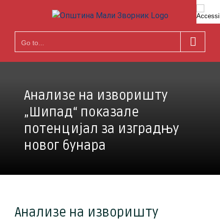
Skip
to
content
Go to...
Анализе на изворишту
„Шипад“ показале
потенцијал за изградњу
новог бунара
Анализе на изворишту