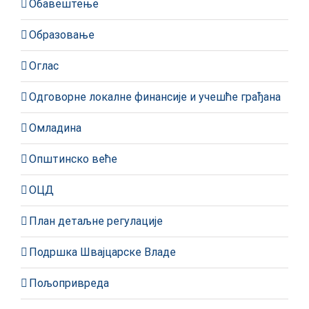
Обавештење
Образовање
Оглас
Одговорне локалне финансије и учешће грађана
Омладина
Општинско веће
ОЦД
План детаљне регулације
Подршка Швајцарске Владе
Пољопривреда