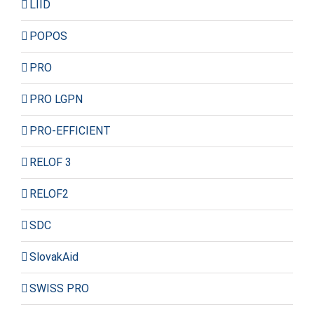
LIID
POPOS
PRO
PRO LGPN
PRO-EFFICIENT
RELOF 3
RELOF2
SDC
SlovakAid
SWISS PRO