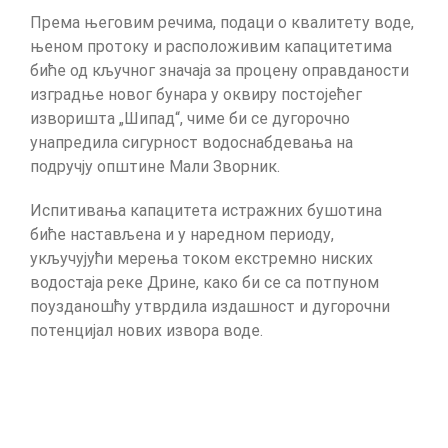
Према његовим речима, подаци о квалитету воде,
њеном протоку и расположивим капацитетима
биће од кључног значаја за процену оправданости
изградње новог бунара у оквиру постојећег
изворишта „Шипад“, чиме би се дугорочно
унапредила сигурност водоснабдевања на
подручју општине Мали Зворник.
Испитивања капацитета истражних бушотина
биће настављена и у наредном периоду,
укључујући мерења током екстремно ниских
водостаја реке Дрине, како би се са потпуном
поузданошћу утврдила издашност и дугорочни
потенцијал нових извора воде.