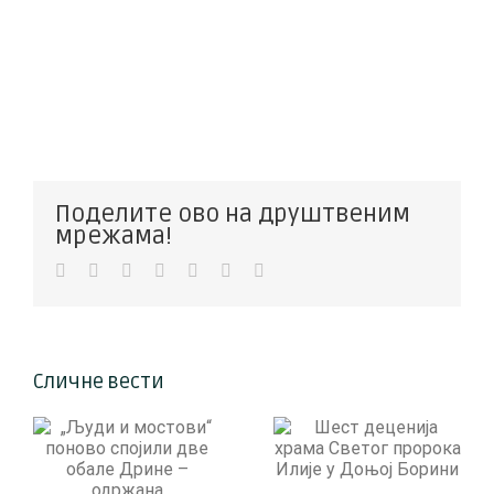
Поделите ово на друштвеним
мрежама!
Facebook
Twitter
LinkedIn
WhatsApp
Pinterest
Vk
Е-
пошта
Сличне вести