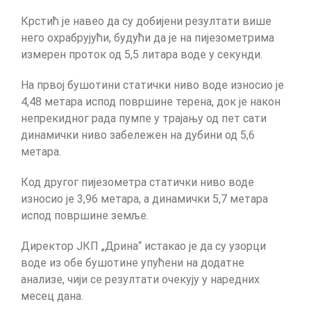
Крстић је навео да су добијени резултати више
него охрабрујући, будући да је на пијезометрима
измерен проток од 5,5 литара воде у секунди.
На првој бушотини статички ниво воде износио је
4,48 метара испод површине терена, док је након
непрекидног рада пумпе у трајању од пет сати
динамички ниво забележен на дубини од 5,6
метара.
Код другог пијезометра статички ниво воде
износио је 3,96 метара, а динамички 5,7 метара
испод површине земље.
Директор ЈКП „Дрина“ истакао је да су узорци
воде из обе бушотине упућени на додатне
анализе, чији се резултати очекују у наредних
месец дана.