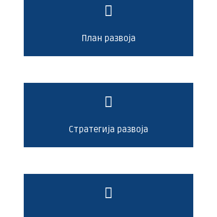
План развоја
Стратегија развоја