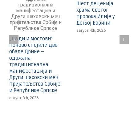
Шест деценија
храма Светог
пророка Илије у
Доњој Борини
август 4th, 2026
„Људи и мостови“
поново спојили две
обале Дрине –
одржана
традиционална
манифестација и
Други шаховски меч
пријатељства Србије
и Републике Српске
август 8th, 2026