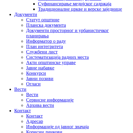
Суфинансирање медијског садржаја
Традиционалне цркве и верске заједнице
Документи
Статут општине
Планска документа
Документи просторног и урбанистичког
планирања
Информатор о раду
План интегритета
Службени лист
Систематизација радних места
Акти општинске управе
Јавне набавке
Конкурси
Јавни позиви
Огласи
Вести
Вести
Сервисне информације
Архива вести
Контакт
Контакт
Адресар
Информације од јавног значаја
Корисни линкови