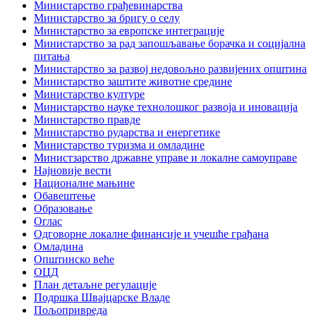
Министарство грађевинарства
Министарство за бригу о селу
Министарство за европске интеграције
Министарство за рад запошљавање борачка и социјална
питања
Министарство за развој недовољно развијених општина
Министарство заштите животне средине
Министарство културе
Министарство науке технолошког развоја и иновација
Министарство правде
Министарство рударства и енергетике
Министарство туризма и омладине
Министзарство државне управе и локалне самоуправе
Најновије вести
Националне мањине
Обавештење
Образовање
Оглас
Одговорне локалне финансије и учешће грађана
Омладина
Општинско веће
ОЦД
План детаљне регулације
Подршка Швајцарске Владе
Пољопривреда