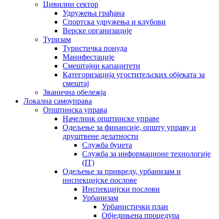
Цивилни сектор
Удружења грађана
Спортска удружења и клубови
Верске организације
Туризам
Туристичка понуда
Манифестације
Смештајни капацитети
Категоризација угоститељских објеката за
смештај
Званична обележја
Локална самоуправа
Општинска управа
Начелник општинске управе
Одељење за финансије, општу управу и
друштвене делатности
Служба буџета
Служба за информационе технологије
(IT)
Одељење за привреду, урбанизам и
инспекцијске послове
Инспекцијски послови
Урбанизам
Урбанистички план
Обједињена процедура