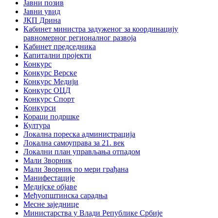
Јавни позив
Јавни увид
ЈКП Дрина
Кабинет министра задуженог за координацију
равномерног регионалног развоја
Кабинет председника
Капитални пројекти
Конкурс
Конкурс Верске
Конкурс Медији
Конкурс ОЦД
Конкурс Спорт
Конкурси
Кораци подршке
Култура
Локална пореска администрација
Локална самоуправа за 21. век
Локални план управљања отпадом
Мали Зворник
Мали Зворник по мери грађана
Манифестације
Медијске објаве
Међуопштинска сарадња
Месне заједнице
Министарства у Влади Републике Србије