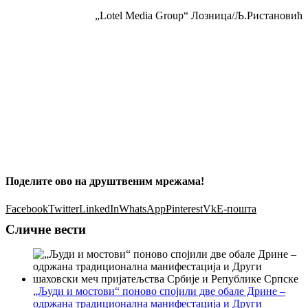
„Lotel Media Group“ Лозница/Љ.Ристановић
Поделите ово на друштвеним мрежама!
Facebook
Twitter
LinkedIn
WhatsApp
Pinterest
Vk
Е-пошта
Сличне вести
„Људи и мостови“ поново спојили две обале Дрине –
одржана традиционална манифестација и Други