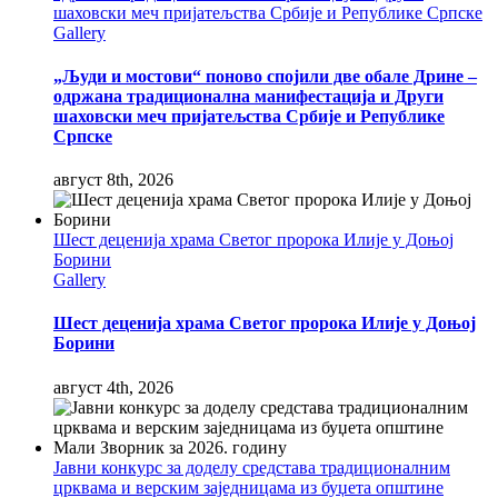
шаховски меч пријатељства Србије и Републике Српске
Gallery
„Људи и мостови“ поново спојили две обале Дрине –
одржана традиционална манифестација и Други
шаховски меч пријатељства Србије и Републике
Српске
август 8th, 2026
Шест деценија храма Светог пророка Илије у Доњој
Борини
Gallery
Шест деценија храма Светог пророка Илије у Доњој
Борини
август 4th, 2026
Јавни конкурс за доделу средстава традиционалним
црквама и верским заједницама из буџета општине