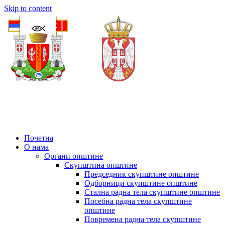
Skip to content
Почетна
О нама
Органи општине
Скупштина општине
Председник скупштине општине
Одборници скупштине општине
Стална радна тела скупштине општине
Посебна радна тела скупштине
општине
Повремена радна тела скупштине