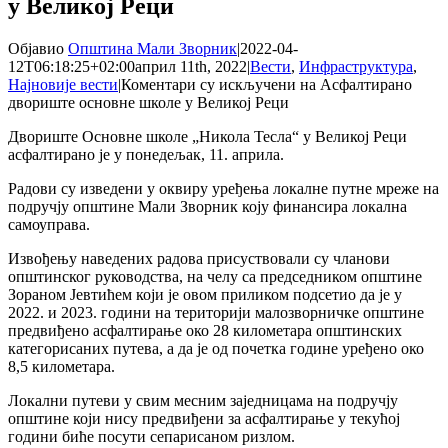
у Великој Реци
Објавио
Општина Мали Зворник
|
2022-04-
12T06:18:25+02:00
април 11th, 2022
|
Вести
,
Инфраструктура
,
Најновије вести
|
Коментари су искључени
на Асфалтирано
двориште основне школе у Великој Реци
Двориште Основне школе „Никола Тесла“ у Великој Реци
асфалтирано је у понедељак, 11. априла.
Радови су изведени у оквиру уређења локалне путне мреже на
подручју општине Мали Зворник коју финансира локална
самоуправа.
Извођењу наведених радова присуствовали су чланови
општинског руководства, на челу са председником општине
Зораном Јевтићем који је овом приликом подсетио да је у
2022. и 2023. години на територији малозворничке општине
предвиђено асфалтирање око 28 километара општинских
категорисаних путева, а да је од почетка године уређено око
8,5 километара.
Локални путеви у свим месним заједницама на подручју
општине који нису предвиђени за асфалтирање у текућој
години биће посути сепарисаном ризлом.