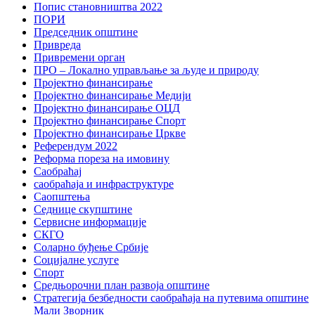
Попис становништва 2022
ПОРИ
Председник општине
Привреда
Привремени орган
ПРО – Локално управљање за људе и природу
Пројектно финансирање
Пројектно финансирање Медији
Пројектно финансирање ОЦД
Пројектно финансирање Спорт
Пројектно финансирање Цркве
Референдум 2022
Реформа пореза на имовину
Саобраћај
саобраћаја и инфраструктуре
Саопштења
Седнице скупштине
Сервисне информације
СКГО
Соларно буђење Србије
Социјалне услуге
Спорт
Средњорочни план развоја општине
Стратегија безбедности саобраћаја на путевима општине
Мали Зворник