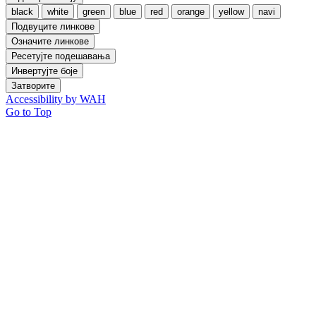
black
white
green
blue
red
orange
yellow
navi
Подвуците линкове
Означите линкове
Ресетујте подешавања
Инвертујте боје
Затворите
Accessibility by WAH
Go to Top