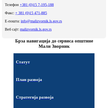
Телефон
+381 (0)15 7-195-188
Факс:
+ 381 (0)15 471-885
Е-пошта:
info@malizvornik.ls.gov.rs
Веб сајт:
malizvornik.ls.gov.rs
Брза навигација до сервиса општине
Мали Зворник
Статут
План развоја
Стратегија развоја