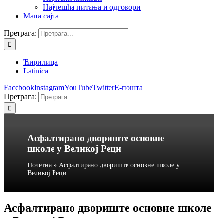
Најчешћа питања и одговори
Мапа сајта
Претрага:
Ћирилица
Latinica
Facebook
Instagram
YouTube
Twitter
Е-пошта
Претрага:
Асфалтирано двориште основне
школе у Великој Реци
Почетна
»
Асфалтирано двориште основне школе у
Великој Реци
Асфалтирано двориште основне школе