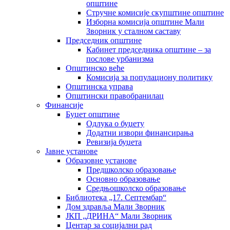
општине
Стручне комисије скупштине општине
Изборна комисија општине Мали
Зворник у сталном саставу
Председник општине
Кабинет председника општине – за
послове урбанизма
Општинско веће
Комисија за популациону политику
Општинска управа
Општински правобранилац
Финансије
Буџет општине
Одлука о буџету
Додатни извори финансирања
Ревизија буџета
Јавне установе
Образовне установе
Предшколско образовање
Основно образовање
Средњошколско образовање
Библиотека „17. Септембар“
Дом здравља Мали Зворник
ЈКП „ДРИНА“ Мали Зворник
Центар за социјални рад