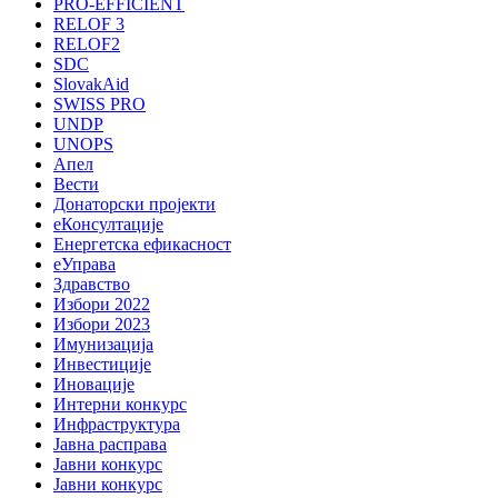
PRO-EFFICIENT
RELOF 3
RELOF2
SDC
SlovakAid
SWISS PRO
UNDP
UNOPS
Апел
Вести
Донаторски пројекти
еКонсултације
Енергетска ефикасност
еУправа
Здравство
Избори 2022
Избори 2023
Имунизација
Инвестиције
Иновације
Интерни конкурс
Инфраструктура
Јавна расправа
Јавни конкурс
Јавни конкурс