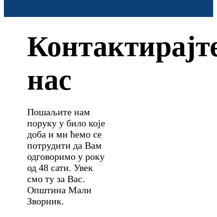
Контактирајт
нас
Пошаљите нам
поруку у било које
доба и ми ћемо се
потрудити да Вам
одговоримо у року
од 48 сати. Увек
смо ту за Вас.
Општина Мали
Зворник.