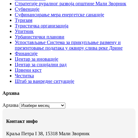
Стратегије руралног развоја општине Мали Зворник
Субвенције
Суфинансирање мера енергетске санације
Туризам
Туристичка организација
Упитник
Урбанистички планови
Успостављање Система за прикупљање размену и
презентовање података у оквиру слива реке Дрине
Финансије
Центар за иновације
Центар за социјални рад
Црвени крст
Честитка
Штаб за ванредне ситуације
Архива
Архива
Контакт инфо
Краља Петра I 38, 15318 Мали Зворник