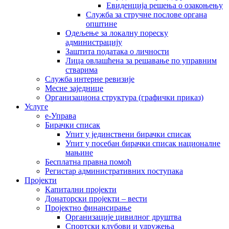
Евиденција решења о озакоњењу
Служба за стручне послове органа
општине
Одељење за локалну пореску
администрацију
Заштита података о личности
Лица овлашћена за решавање по управним
стварима
Служба интерне ревизије
Месне заједнице
Организациона структура (графички приказ)
Услуге
е-Управа
Бирачки списак
Упит у јединствени бирачки списак
Упит у посебан бирачки списак националне
мањине
Бесплатна правна помоћ
Регистар административних поступака
Пројекти
Капитални пројекти
Донаторски пројекти – вести
Пројектно финансирање
Организације цивилног друштва
Спортски клубови и удружења