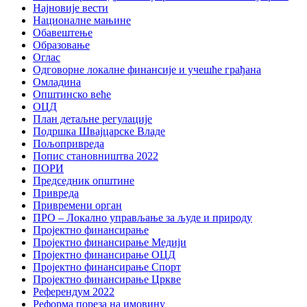
Најновије вести
Националне мањине
Обавештење
Образовање
Оглас
Одговорне локалне финансије и учешће грађана
Омладина
Општинско веће
ОЦД
План детаљне регулације
Подршка Швајцарске Владе
Пољопривреда
Попис становништва 2022
ПОРИ
Председник општине
Привреда
Привремени орган
ПРО – Локално управљање за људе и природу
Пројектно финансирање
Пројектно финансирање Медији
Пројектно финансирање ОЦД
Пројектно финансирање Спорт
Пројектно финансирање Цркве
Референдум 2022
Реформа пореза на имовину