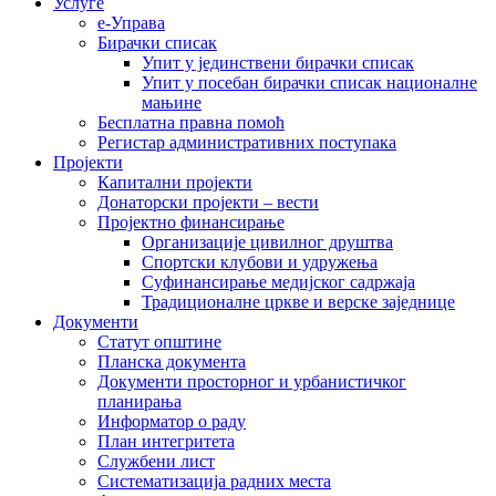
Услуге
е-Управа
Бирачки списак
Упит у јединствени бирачки списак
Упит у посебан бирачки списак националне
мањине
Бесплатна правна помоћ
Регистар административних поступака
Пројекти
Капитални пројекти
Донаторски пројекти – вести
Пројектно финансирање
Организације цивилног друштва
Спортски клубови и удружења
Суфинансирање медијског садржаја
Традиционалне цркве и верске заједнице
Документи
Статут општине
Планска документа
Документи просторног и урбанистичког
планирања
Информатор о раду
План интегритета
Службени лист
Систематизација радних места