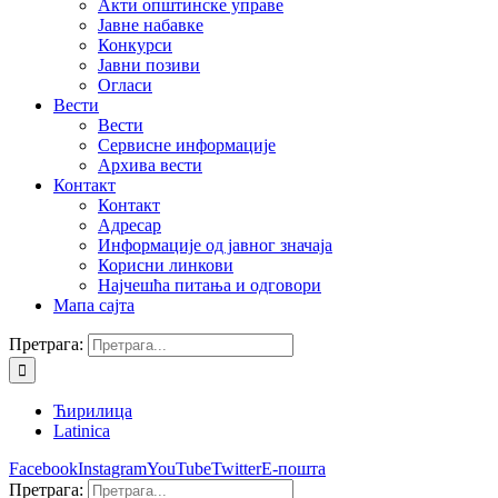
Акти општинске управе
Јавне набавке
Конкурси
Јавни позиви
Огласи
Вести
Вести
Сервисне информације
Архива вести
Контакт
Контакт
Адресар
Информације од јавног значаја
Корисни линкови
Најчешћа питања и одговори
Мапа сајта
Претрага:
Ћирилица
Latinica
Facebook
Instagram
YouTube
Twitter
Е-пошта
Претрага: