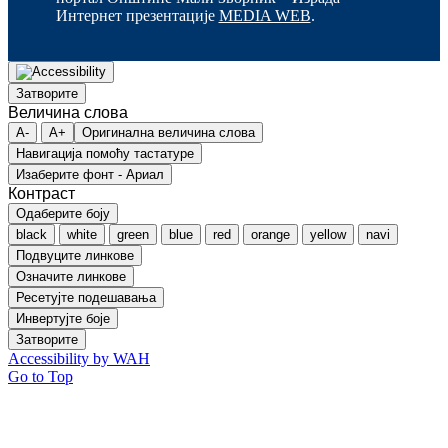
Интернет презентације
MEDIA WEB
.
Затворите
Величина слова
A-
A+
Оригинална величина слова
Навигација помоћу тастатуре
Изаберите фонт - Ариал
Контраст
Одаберите боју
black
white
green
blue
red
orange
yellow
navi
Подвуците линкове
Означите линкове
Ресетујте подешавања
Инвертујте боје
Затворите
Accessibility by WAH
Go to Top