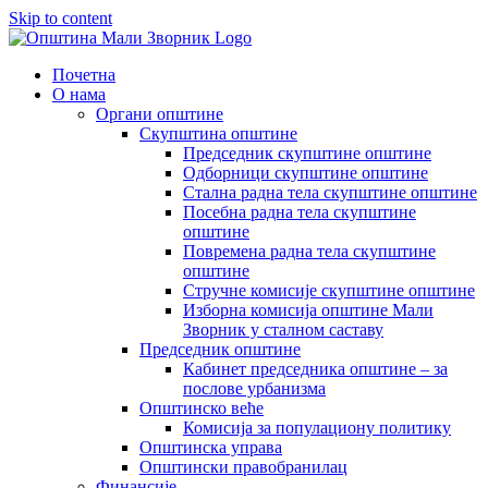
Skip to content
Почетна
О нама
Органи општине
Скупштина општине
Председник скупштине општине
Одборници скупштине општине
Стална радна тела скупштине општине
Посебна радна тела скупштине
општине
Повремена радна тела скупштине
општине
Стручне комисије скупштине општине
Изборна комисија општине Мали
Зворник у сталном саставу
Председник општине
Кабинет председника општине – за
послове урбанизма
Општинско веће
Комисија за популациону политику
Општинска управа
Општински правобранилац
Финансије