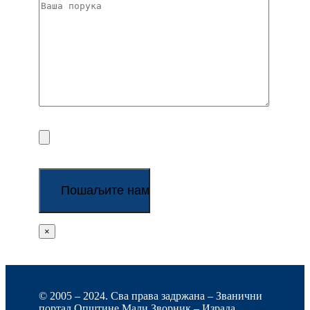
×
© 2005 – 2024. Сва права задржана – Званични
портал Општине Мали Зворник – Израда