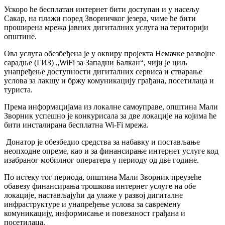
Ускоро ће бесплатан интернет бити доступан и у насељу
Сакар, на плажи поред Зворничког језера, чиме ће бити
проширена мрежа јавних дигиталних услуга на територији
општине.
Ова услуга обезбеђена је у оквиру пројекта Немачке развојне
сарадње (ГИЗ) „WiFi за Западни Балкан“, чији је циљ
унапређење доступности дигиталних сервиса и стварање
услова за лакшу и бржу комуникацију грађана, посетилаца и
туриста.
Према информацијама из локалне самоуправе, општина Мали
Зворник успешно је конкурисала за две локације на којима ће
бити инсталирана бесплатна Wi-Fi мрежа.
Донатор је обезбедио средства за набавку и постављање
неопходне опреме, као и за финансирање интернет услуге код
изабраног мобилног оператера у периоду од две године.
По истеку тог периода, општина Мали Зворник преузеће
обавезу финансирања трошкова интернет услуге на обе
локације, настављајући да улаже у развој дигиталне
инфраструктуре и унапређење услова за савремену
комуникацију, информисање и повезаност грађана и
посетилаца.