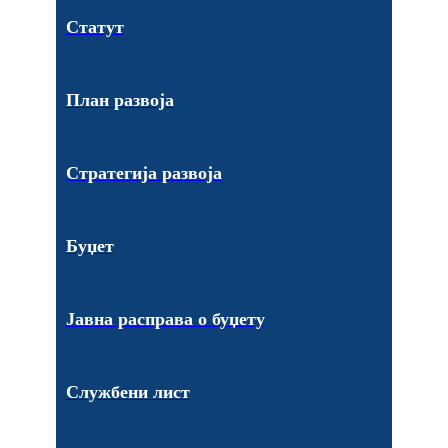
Статут
План развоја
Стратегија развоја
Буџет
Јавна расправа о буџету
Службени лист