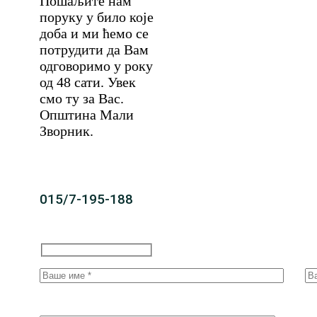
Пошаљите нам
поруку у било које
доба и ми ћемо се
потрудити да Вам
одговоримо у року
од 48 сати. Увек
смо ту за Вас.
Општина Мали
Зворник.
015/7-195-188