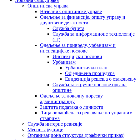
Локална самоуправа
Општинска управа
Начелник општинске управе
Одељење за финансије, општу управу и
друштвене делатности
Служба буџета
Служба за информационе технологије
(IT)
Одељење за привреду, урбанизам и
инспекцијске послове
Инспекцијски послови
Урбанизам
Урбанистички план
Обједињена процедура
Евиденција решења о озакоњењу
Служба за стручне послове органа
општине
Одељење за локалну пореску
администрацију
Заштита података о личности
Лица овлашћена за решавање по управним
стварима
Служба интерне ревизије
Месне заједнице
Организациона структура (графички приказ)