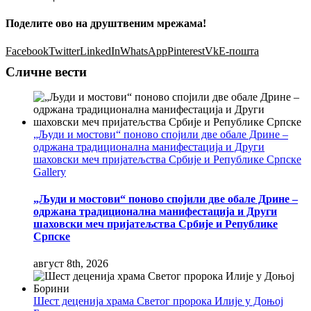
Поделите ово на друштвеним мрежама!
Facebook
Twitter
LinkedIn
WhatsApp
Pinterest
Vk
Е-пошта
Сличне вести
„Људи и мостови“ поново спојили две обале Дрине –
одржана традиционална манифестација и Други
шаховски меч пријатељства Србије и Републике Српске
Gallery
„Људи и мостови“ поново спојили две обале Дрине –
одржана традиционална манифестација и Други
шаховски меч пријатељства Србије и Републике
Српске
август 8th, 2026
Шест деценија храма Светог пророка Илије у Доњој