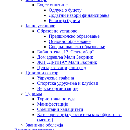
Буџет општине
Одлука о буџету
Додатни извори финансирања
Ревизија буџета
Јавне установе
Образовне установе
Предшколско образовање
Основно образовање
Средњошколско образовање
Библиотека „17. Септембар“
Дом здравља Мали Зворник
ЈКП „ДРИНА“ Мали Зворник
Центар за социјални рад
Цивилни сектор
Удружења грађана
Спортска удружења и клубови
Верске организације
Туризам
Туристичка понуда
Манифестације
Смештајни капацитети
Категоризација угоститељских објеката за
смештај
Званична обележја