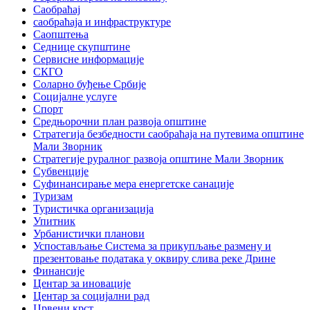
Саобраћај
саобраћаја и инфраструктуре
Саопштења
Седнице скупштине
Сервисне информације
СКГО
Соларно буђење Србије
Социјалне услуге
Спорт
Средњорочни план развоја општине
Стратегија безбедности саобраћаја на путевима општине
Мали Зворник
Стратегије руралног развоја општине Мали Зворник
Субвенције
Суфинансирање мера енергетске санације
Туризам
Туристичка организација
Упитник
Урбанистички планови
Успостављање Система за прикупљање размену и
презентовање података у оквиру слива реке Дрине
Финансије
Центар за иновације
Центар за социјални рад
Црвени крст