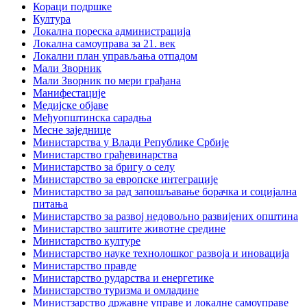
Кораци подршке
Култура
Локална пореска администрација
Локална самоуправа за 21. век
Локални план управљања отпадом
Мали Зворник
Мали Зворник по мери грађана
Манифестације
Медијске објаве
Међуопштинска сарадња
Месне заједнице
Министарства у Влади Републике Србије
Министарство грађевинарства
Министарство за бригу о селу
Министарство за европске интеграције
Министарство за рад запошљавање борачка и социјална
питања
Министарство за развој недовољно развијених општина
Министарство заштите животне средине
Министарство културе
Министарство науке технолошког развоја и иновација
Министарство правде
Министарство рударства и енергетике
Министарство туризма и омладине
Министзарство државне управе и локалне самоуправе