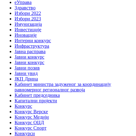
еУправа
Здравство
Избори 2022
Избори 2023
Имунизација
Инвестиције
Иновације
Интерни конкурс
Инфраструктура
Јавна расправа
Јавни конкурс
Јавни конкурс
Јавни позив
Јавни увид
ЈКП Дрина
Кабинет министра задуженог за координацију
равномерног регионалног развоја
Кабинет председника
Капитални пројекти
Конкурс
Конкурс Верске
Конкурс Медији
Конкурс ОЦД
Конкурс Спорт
Конкурси