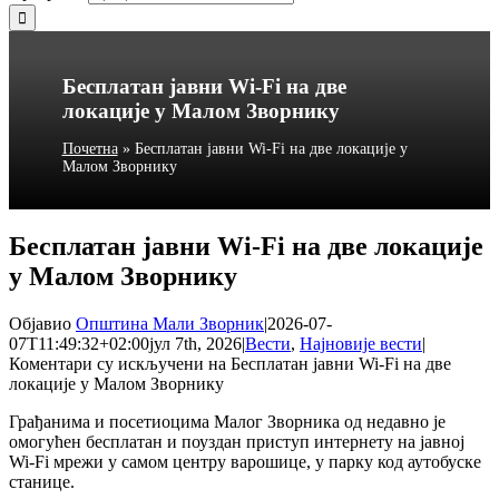
Бесплатан јавни Wi-Fi на две
локације у Малом Зворнику
Почетна
»
Бесплатан јавни Wi-Fi на две локације у
Малом Зворнику
Бесплатан јавни Wi-Fi на две локације
у Малом Зворнику
Објавио
Општина Мали Зворник
|
2026-07-
07T11:49:32+02:00
јул 7th, 2026
|
Вести
,
Најновије вести
|
Коментари су искључени
на Бесплатан јавни Wi-Fi на две
локације у Малом Зворнику
Грађанима и посетиоцима Малог Зворника од недавно је
омогућен бесплатан и поуздан приступ интернету на јавној
Wi-Fi мрежи у самом центру варошице, у парку код аутобуске
станице.