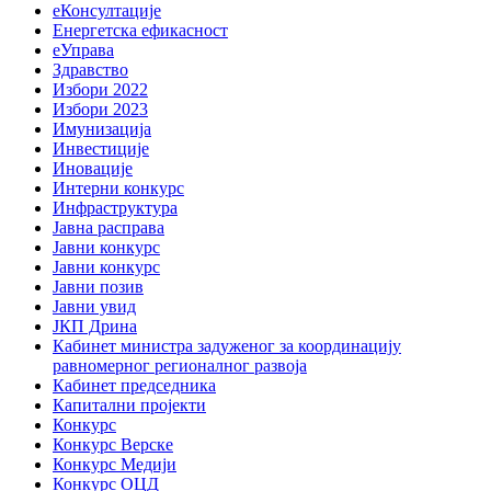
еКонсултације
Енергетска ефикасност
еУправа
Здравство
Избори 2022
Избори 2023
Имунизација
Инвестиције
Иновације
Интерни конкурс
Инфраструктура
Јавна расправа
Јавни конкурс
Јавни конкурс
Јавни позив
Јавни увид
ЈКП Дрина
Кабинет министра задуженог за координацију
равномерног регионалног развоја
Кабинет председника
Капитални пројекти
Конкурс
Конкурс Верске
Конкурс Медији
Конкурс ОЦД