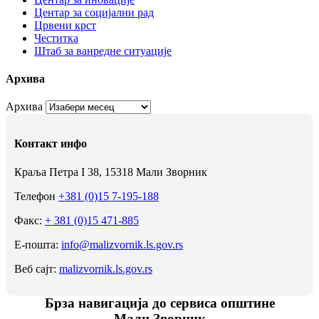
Центар за социјални рад
Црвени крст
Честитка
Штаб за ванредне ситуације
Архива
Архива
Контакт инфо
Краља Петра I 38, 15318 Мали Зворник
Телефон
+381 (0)15 7-195-188
Факс:
+ 381 (0)15 471-885
Е-пошта:
info@malizvornik.ls.gov.rs
Веб сајт:
malizvornik.ls.gov.rs
Брза навигација до сервиса општине
Мали Зворник