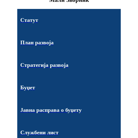
Статут
План развоја
Стратегија развоја
Буџет
Јавна расправа о буџету
Службени лист