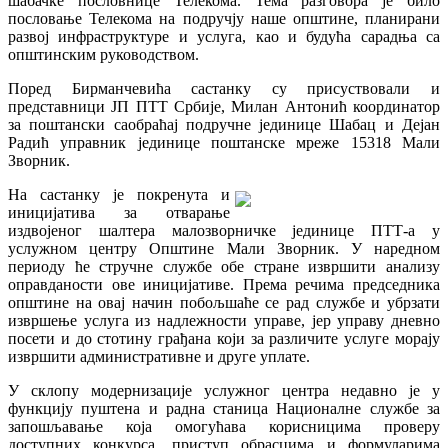
шабачке пословнице Телекома. Тема разговора је било
пословање Телекома на подручју наше општине, планирани
развој инфраструктуре и услуга, као и будућа сарадња са
општинским руководством.
Поред Бирманчевића састанку су присуствовали и
представници ЈП ПТТ Србије, Милан Антонић координатор
за поштански саобраћај подручне јединице Шабац и Дејан
Радић управник јединице поштанске мреже 15318 Мали
Зворник.
На састанку је покренута и
иницијатива за отварање
издвојеног шалтера малозворничке јединице ПТТ-а у
услужном центру Општине Мали Зворник. У наредном
периоду ће стручне службе обе стране извршити анализу
оправданости ове иницијативе. Према речима председника
општине на овај начин побољшаће се рад службе и убрзати
извршење услуга из надлежности управе, јер управу дневно
посети и до стотину грађана који за различите услуге морају
извршити административне и друге уплате.
У склопу модернизације услужног центра недавно је у
функцију пуштена и радна станица Националне службе за
запошљавање која омогућава корисницима проверу
доступних конкурса, приступ обрасцима и формуларима