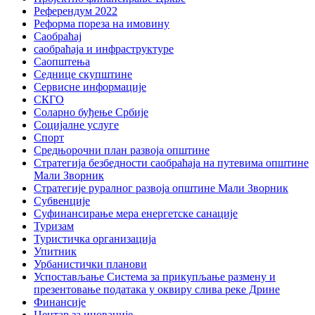
Референдум 2022
Реформа пореза на имовину
Саобраћај
саобраћаја и инфраструктуре
Саопштења
Седнице скупштине
Сервисне информације
СКГО
Соларно буђење Србије
Социјалне услуге
Спорт
Средњорочни план развоја општине
Стратегија безбедности саобраћаја на путевима општине
Мали Зворник
Стратегије руралног развоја општине Мали Зворник
Субвенције
Суфинансирање мера енергетске санације
Туризам
Туристичка организација
Упитник
Урбанистички планови
Успостављање Система за прикупљање размену и
презентовање података у оквиру слива реке Дрине
Финансије
Центар за иновације