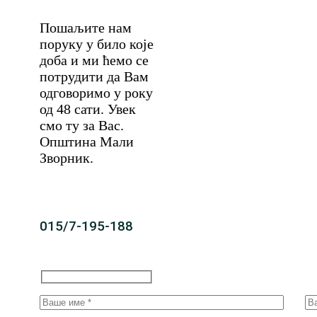
Пошаљите нам
поруку у било које
доба и ми ћемо се
потрудити да Вам
одговоримо у року
од 48 сати. Увек
смо ту за Вас.
Општина Мали
Зворник.
015/7-195-188