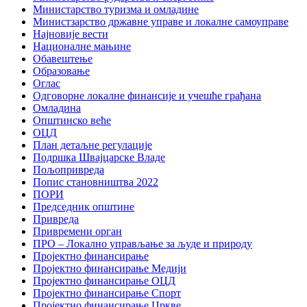
Министарство туризма и омладине
Министзарство државне управе и локалне самоуправе
Најновије вести
Националне мањине
Обавештење
Образовање
Оглас
Одговорне локалне финансије и учешће грађана
Омладина
Општинско веће
ОЦД
План детаљне регулације
Подршка Швајцарске Владе
Пољопривреда
Попис становништва 2022
ПОРИ
Председник општине
Привреда
Привремени орган
ПРО – Локално управљање за људе и природу
Пројектно финансирање
Пројектно финансирање Медији
Пројектно финансирање ОЦД
Пројектно финансирање Спорт
Пројектно финансирање Цркве