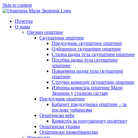
Skip to content
Почетна
О нама
Органи општине
Скупштина општине
Председник скупштине општине
Одборници скупштине општине
Стална радна тела скупштине општине
Посебна радна тела скупштине
општине
Повремена радна тела скупштине
општине
Стручне комисије скупштине општине
Изборна комисија општине Мали
Зворник у сталном саставу
Председник општине
Кабинет председника општине – за
послове урбанизма
Општинско веће
Комисија за популациону политику
Општинска управа
Општински правобранилац
Финансије