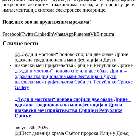
потребним активним тражиоцима посла, а у процесу је и
имплементација система електронске писарнице.
Поделите ово на друштвеним мрежама!
Facebook
Twitter
LinkedIn
WhatsApp
Pinterest
Vk
Е-пошта
Сличне вести
„Људи и мостови“ поново спојили две обале Дрине –
одржана традиционална манифестација и Други
шаховски меч пријатељства Србије и Републике Српске
Gallery
„Људи и мостови“ поново спојили две обале Дрине –
одржана традиционална манифестација и Други
шаховски меч пријатељства Србије и Републике
Српске
август 8th, 2026