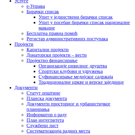
Услуге
е-Управа
Бирачки списак
Упит у јединствени бирачки списак
Упит у посебан бирачки списак националне
мањине
Бесплатна правна помоћ
Регистар административних поступака
Пројекти
Капитални пројекти
Донаторски пројекти – вести
Пројектно финансирање
Организације цивилног друштва
Спортски клубови и удружења
Суфинансирање медијског садржаја
Традиционалне цркве и верске заједнице
Документи
Статут општине
Планска документа
Документи просторног и урбанистичког
планирања
Информатор о раду
План интегритета
Службени лист
Систематизација радних места