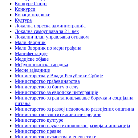
Конкурс Спорт
Конкурси
Кораци подршке
Култура
Локална пореска администрација
Локална самоуправа за 21. век
Локални план управљања отпадом
Мали Зворник
Мали Зворник по мери грађана
Манифестације
Медијске објаве
Међуопштинска сарадња
Месне заједнице
Министарства у Влади Републике Србије
Министарство грађевинарства
Министарство за бригу о селу
Министарство за европске интеграције
Министарство за рад запошљавање борачка и социјална
питања
Министарство за развој недовољно развијених општина
Министарство заштите животне средине
Министарство културе
Министарство науке технолошког развоја и иновација
Министарство правде
Министарство рударства и енергетике