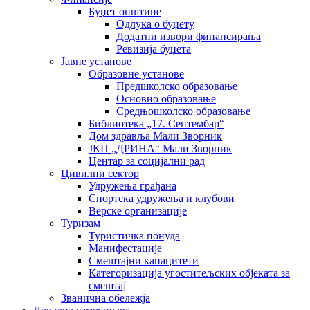
Буџет општине
Одлука о буџету
Додатни извори финансирања
Ревизија буџета
Јавне установе
Образовне установе
Предшколско образовање
Основно образовање
Средњошколско образовање
Библиотека „17. Септембар“
Дом здравља Мали Зворник
ЈКП „ДРИНА“ Мали Зворник
Центар за социјални рад
Цивилни сектор
Удружења грађана
Спортска удружења и клубови
Верске организације
Туризам
Туристичка понуда
Манифестације
Смештајни капацитети
Категоризација угоститељских објеката за
смештај
Званична обележја