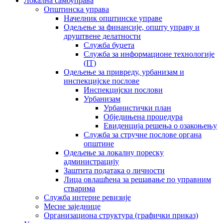
Локална самоуправа
Општинска управа
Начелник општинске управе
Одељење за финансије, општу управу и
друштвене делатности
Служба буџета
Служба за информационе технологије
(IT)
Одељење за привреду, урбанизам и
инспекцијске послове
Инспекцијски послови
Урбанизам
Урбанистички план
Обједињена процедура
Евиденција решења о озакоњењу
Служба за стручне послове органа
општине
Одељење за локалну пореску
администрацију
Заштита података о личности
Лица овлашћена за решавање по управним
стварима
Служба интерне ревизије
Месне заједнице
Организациона структура (графички приказ)