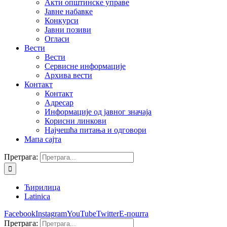
Акти општинске управе
Јавне набавке
Конкурси
Јавни позиви
Огласи
Вести
Вести
Сервисне информације
Архива вести
Контакт
Контакт
Адресар
Информације од јавног значаја
Корисни линкови
Најчешћа питања и одговори
Мапа сајта
Претрага:
Ћирилица
Latinica
Facebook
Instagram
YouTube
Twitter
Е-пошта
Претрага: