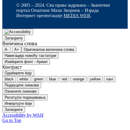
© 2005 – 2024. Сва права задржана – Званични
портал Општине Мали Зворник – Израда
Интернет презентације
MEDIA WEB
.
Затворите
Величина слова
A-
A+
Оригинална величина слова
Навигација помоћу тастатуре
Изаберите фонт - Ариал
Контраст
Одаберите боју
black
white
green
blue
red
orange
yellow
navi
Подвуците линкове
Означите линкове
Ресетујте подешавања
Инвертујте боје
Затворите
Accessibility by WAH
Go to Top