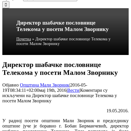
Директор шабачке пословнице
Телекома у посети Малом Зворнику
Почетна
»
Директор шабачке пословнице Телекома у
посети Малом Зворнику
Директор шабачке пословнице
Телекома у посети Малом Зворнику
Објавио
Општина Мали Зворник
|
2016-05-
19T08:34:11+02:00
мај 19th, 2016
|
Вести
|
Коментари су
искључени
на Директор шабачке пословнице Телекома у
посети Малом Зворнику
19.05.2016.
У радној посети општини Мали Зворник и председнику
општине јуче је боравио г. Бобан Бирманчевић, директор