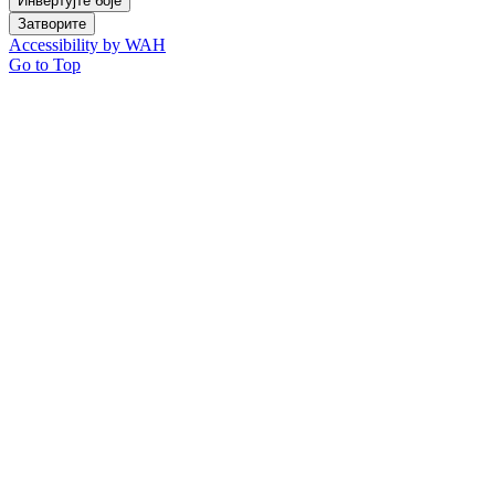
Инвертујте боје
Затворите
Accessibility by WAH
Go to Top