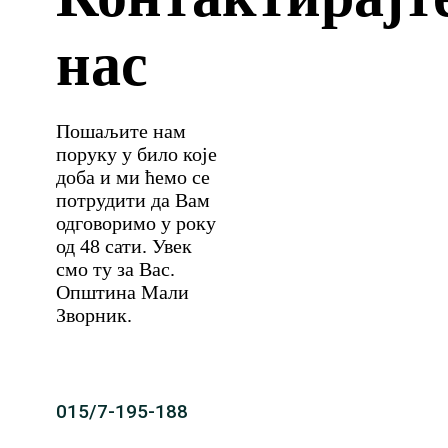
нас
Пошаљите нам
поруку у било које
доба и ми ћемо се
потрудити да Вам
одговоримо у року
од 48 сати. Увек
смо ту за Вас.
Општина Мали
Зворник.
015/7-195-188