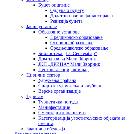
Буџет општине
Одлука о буџету
Додатни извори финансирања
Ревизија буџета
Јавне установе
Образовне установе
Предшколско образовање
Основно образовање
Средњошколско образовање
Библиотека „17. Септембар“
Дом здравља Мали Зворник
ЈКП „ДРИНА“ Мали Зворник
Центар за социјални рад
Цивилни сектор
Удружења грађана
Спортска удружења и клубови
Верске организације
Туризам
Туристичка понуда
Манифестације
Смештајни капацитети
Категоризација угоститељских објеката за
смештај
Званична обележја