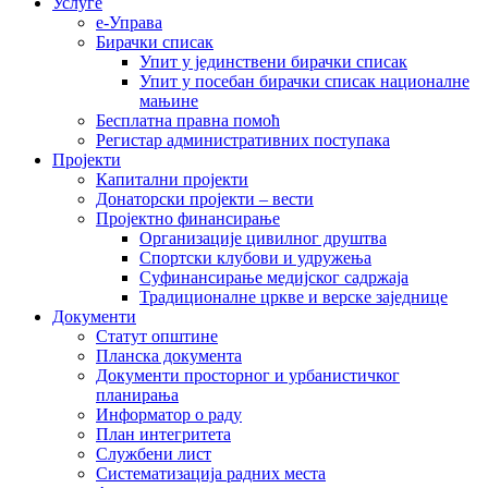
Услуге
е-Управа
Бирачки списак
Упит у јединствени бирачки списак
Упит у посебан бирачки списак националне
мањине
Бесплатна правна помоћ
Регистар административних поступака
Пројекти
Капитални пројекти
Донаторски пројекти – вести
Пројектно финансирање
Организације цивилног друштва
Спортски клубови и удружења
Суфинансирање медијског садржаја
Традиционалне цркве и верске заједнице
Документи
Статут општине
Планска документа
Документи просторног и урбанистичког
планирања
Информатор о раду
План интегритета
Службени лист
Систематизација радних места