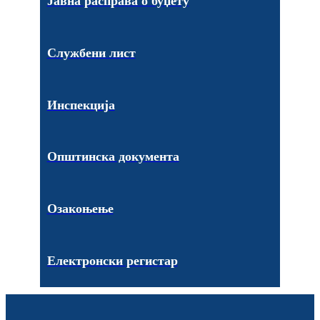
Јавна расправа о буџету
Службени лист
Инспекција
Општинска документа
Озакоњење
Електронски регистар