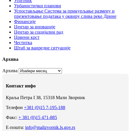
Упитник
Урбанистички планови
Успостављање Система за прикупљање размену и
презентовање података у оквиру слива реке Дрине
Финансије
Центар за иновације
Центар за социјални рад
Црвени крст
Честитка
Штаб за ванредне ситуације
Архива
Архива
Контакт инфо
Краља Петра I 38, 15318 Мали Зворник
Телефон
+381 (0)15 7-195-188
Факс:
+ 381 (0)15 471-885
Е-пошта:
info@malizvornik.ls.gov.rs