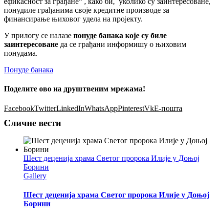
ефикасност за грађане“ , како би, уколико су заинтересоване,
понудиле грађанима своје кредитне производе за
финансирање њиховог удела на пројекту.
У прилогу се налазе
понуде банака које су биле
заинтересоване
да се грађани информишу о њиховим
понудама.
Понуде банака
Поделите ово на друштвеним мрежама!
Facebook
Twitter
LinkedIn
WhatsApp
Pinterest
Vk
Е-пошта
Сличне вести
Шест деценија храма Светог пророка Илије у Доњој
Борини
Gallery
Шест деценија храма Светог пророка Илије у Доњој
Борини