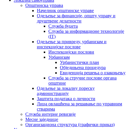
Локална самоуправа
Општинска управа
Начелник општинске управе
Одељење за финансије, општу управу и
друштвене делатности
Служба буџета
Служба за информационе технологије
(IT)
Одељење за привреду, урбанизам и
инспекцијске послове
Инспекцијски послови
Урбанизам
Урбанистички план
Обједињена процедура
Евиденција решења о озакоњењу
Служба за стручне послове органа
општине
Одељење за локалну пореску
администрацију
Заштита података о личности
Лица овлашћена за решавање по управним
стварима
Служба интерне ревизије
Месне заједнице
Организациона структура (графички приказ)