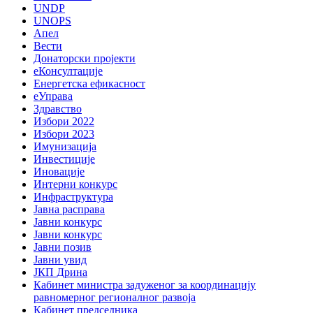
UNDP
UNOPS
Апел
Вести
Донаторски пројекти
еКонсултације
Енергетска ефикасност
еУправа
Здравство
Избори 2022
Избори 2023
Имунизација
Инвестиције
Иновације
Интерни конкурс
Инфраструктура
Јавна расправа
Јавни конкурс
Јавни конкурс
Јавни позив
Јавни увид
ЈКП Дрина
Кабинет министра задуженог за координацију
равномерног регионалног развоја
Кабинет председника