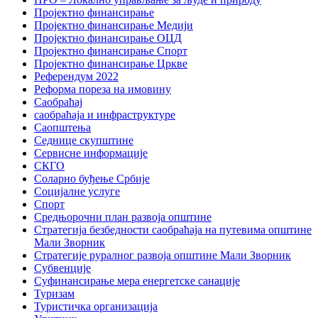
Пројектно финансирање
Пројектно финансирање Медији
Пројектно финансирање ОЦД
Пројектно финансирање Спорт
Пројектно финансирање Цркве
Референдум 2022
Реформа пореза на имовину
Саобраћај
саобраћаја и инфраструктуре
Саопштења
Седнице скупштине
Сервисне информације
СКГО
Соларно буђење Србије
Социјалне услуге
Спорт
Средњорочни план развоја општине
Стратегија безбедности саобраћаја на путевима општине
Мали Зворник
Стратегије руралног развоја општине Мали Зворник
Субвенције
Суфинансирање мера енергетске санације
Туризам
Туристичка организација