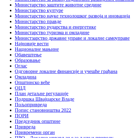
Министарство заштите животне средине
Министарство културе
Министарство науке технолошког развоја и иновација
Министарство правде
Министарство рударства и енергетике
Министарство туризма и омладине
Министзарство државне управе и локалне самоуправе
Најновије вести
Националне мањине
Обавештење
Образовање
Оглас
Одговорне локалне финансије и учешће грађана
Омладина
Општинско веће
ОЦД
План детаљне регулације
Подршка Швајцарске Владе
Пољопривреда
Попис становништва 2022
ПОРИ
Председник општине
Привреда
Привремени орган
ПРО – Локално управљање за људе и природу