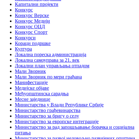
Капитални пројекти
Конкурс
Конкурс Верске
Конкурс Медији
Конкурс ОЦД
Конкурс Спорт
Конкурси
Кораци подршке
Култура
Локална пореска администрација
Локална самоуправа за 21. век
Локални план управљања отпадом
Мали Зворник
Мали Зворник по мери грађана
Манифестације
Медијске објаве
Међуопштинска сарадња
Месне заједнице
Министарства у Влади Републике Србије
Министарство грађевинарства
Министарство за бригу о селу
Министарство за европске интеграције
Министарство за рад запошљавање борачка и социјална
питања
Министарство за развој недовољно развијених општина