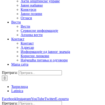
Акти општинске управе
Јавне набавке
Конкурси
Јавни позиви
Огласи
Вести
Вести
Сервисне информације
Архива вести
Контакт
Контакт
Адресар
Информације од јавног значаја
Корисни линкови
Најчешћа питања и одговори
Мапа сајта
Претрага:
Ћирилица
Latinica
Facebook
Instagram
YouTube
Twitter
Е-пошта
Претрага: