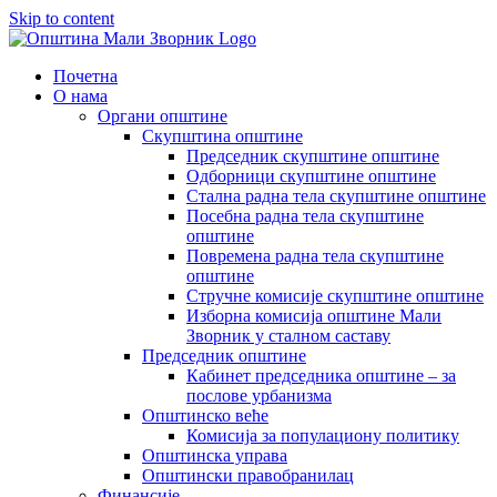
Skip to content
Почетна
О нама
Органи општине
Скупштина општине
Председник скупштине општине
Одборници скупштине општине
Стална радна тела скупштине општине
Посебна радна тела скупштине
општине
Повремена радна тела скупштине
општине
Стручне комисије скупштине општине
Изборна комисија општине Мали
Зворник у сталном саставу
Председник општине
Кабинет председника општине – за
послове урбанизма
Општинско веће
Комисија за популациону политику
Општинска управа
Општински правобранилац
Финансије