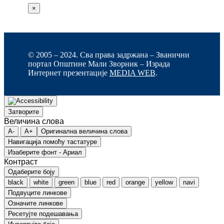
×
© 2005 – 2024. Сва права задржана – Званични
портал Општине Мали Зворник – Израда
Интернет презентације
MEDIA WEB
.
Затворите
Величина слова
A-
A+
Оригинална величина слова
Навигација помоћу тастатуре
Изаберите фонт - Ариал
Контраст
Одаберите боју
black
white
green
blue
red
orange
yellow
navi
Подвуците линкове
Означите линкове
Ресетујте подешавања