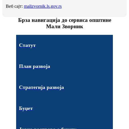
Веб сајт:
malizvornik.ls.gov.rs
Брза навигација до сервиса општине
Мали Зворник
Статут
План развоја
Стратегија развоја
Буџет