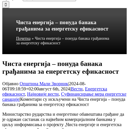
Чиста енергија – понуда банака
грађанима за енергетску ефикасност
Почетна
»
Чиста енергија – понуда банака грађанима
за енергетску ефикасност
Чиста енергија – понуда банака
грађанима за енергетску ефикасност
Објавио
Општина Мали Зворник
|
2024-08-
06T09:18:59+02:00
август 6th, 2024
|
Вести
,
Енергетска
ефикасност
,
Најновије вести
,
Суфинансирање мера енергетске
санације
|
Коментари су искључени
на Чиста енергија – понуда
банака грађанима за енергетску ефикасност
Министарство рударства и енергетике обавештава грађане да
је одржан састанак са највећим комерцијалним банкама у
циљу информисања о пројекту „Чиста енергије и енергетска