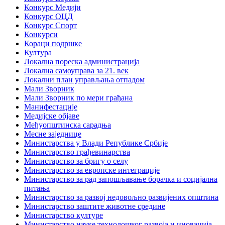
Конкурс Медији
Конкурс ОЦД
Конкурс Спорт
Конкурси
Кораци подршке
Култура
Локална пореска администрација
Локална самоуправа за 21. век
Локални план управљања отпадом
Мали Зворник
Мали Зворник по мери грађана
Манифестације
Медијске објаве
Међуопштинска сарадња
Месне заједнице
Министарства у Влади Републике Србије
Министарство грађевинарства
Министарство за бригу о селу
Министарство за европске интеграције
Министарство за рад запошљавање борачка и социјална
питања
Министарство за развој недовољно развијених општина
Министарство заштите животне средине
Министарство културе
Министарство науке технолошког развоја и иновација