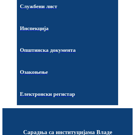
Службени лист
Инспекција
Општинска документа
Озакоњење
Електронски регистар
Сарадња са институцијама Владе