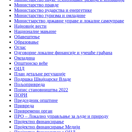
Министарство правде
Министарство рударства и енергетике
Министарство туризма и омладине
Министзарство државне управе и локалне самоуправе
Најновије вести
Националне мањине
Обавештење
Образовање
Оглас
Одговорне локалне финансије и учешће грађана
Омладина
Општинско веће
ОЦД
План детаљне регулације
Подршка Швајцарске Владе
Пољопривреда
Попис становништва 2022
ПОРИ
Председник општине
Привреда
Привремени орган
ПРО – Локално управљање за људе и природу
Пројектно финансирање
Пројектно финансирање Медији