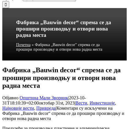
Фабрика „Bauwin decor“ спрема се да
прошири производњу и отвори нова
радна места
Почетна
»
Фабрика „Bauwin decor“ спрема се да
прошири производњу и отвори нова радна места
Фабрика „Bauwin decor“ спрема се да
прошири производњу и отвори нова
радна места
Објавио
Општина Мали Зворник
|
2023-10-
31T18:10:39+02:00
октобар 31st, 2023
|
Вести
,
Инвестиције
,
Најновије вести
,
Привреда
|
Коментари су искључени
на
Фабрика „Bauwin decor“ спрема се да прошири производњу и
отвори нова радна места
Предузеће за производњу пластичне и алуминијумске