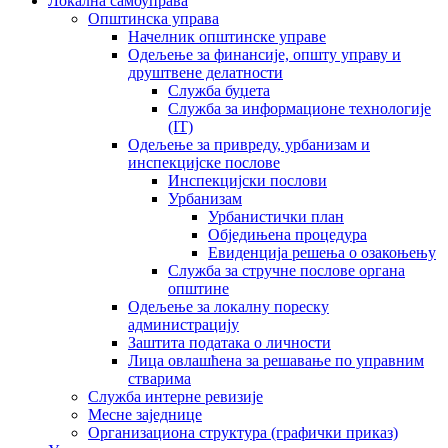
Локална самоуправа
Општинска управа
Начелник општинске управе
Одељење за финансије, општу управу и
друштвене делатности
Служба буџета
Служба за информационе технологије
(IT)
Одељење за привреду, урбанизам и
инспекцијске послове
Инспекцијски послови
Урбанизам
Урбанистички план
Обједињена процедура
Евиденција решења о озакоњењу
Служба за стручне послове органа
општине
Одељење за локалну пореску
администрацију
Заштита података о личности
Лица овлашћена за решавање по управним
стварима
Служба интерне ревизије
Месне заједнице
Организациона структура (графички приказ)