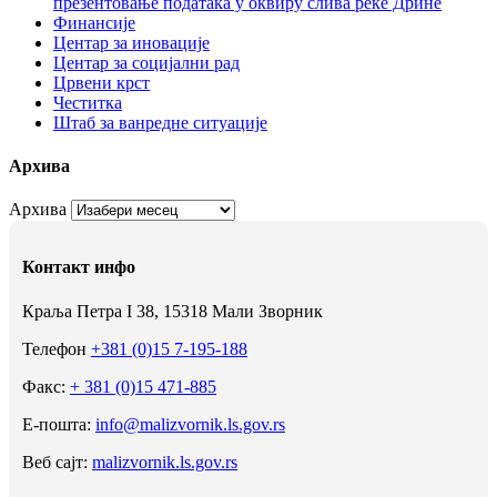
презентовање података у оквиру слива реке Дрине
Финансије
Центар за иновације
Центар за социјални рад
Црвени крст
Честитка
Штаб за ванредне ситуације
Архива
Архива
Контакт инфо
Краља Петра I 38, 15318 Мали Зворник
Телефон
+381 (0)15 7-195-188
Факс:
+ 381 (0)15 471-885
Е-пошта:
info@malizvornik.ls.gov.rs
Веб сајт:
malizvornik.ls.gov.rs