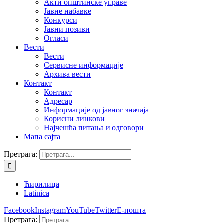
Акти општинске управе
Јавне набавке
Конкурси
Јавни позиви
Огласи
Вести
Вести
Сервисне информације
Архива вести
Контакт
Контакт
Адресар
Информације од јавног значаја
Корисни линкови
Најчешћа питања и одговори
Мапа сајта
Претрага:
Ћирилица
Latinica
Facebook
Instagram
YouTube
Twitter
Е-пошта
Претрага: