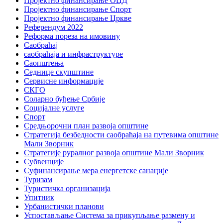
Пројектно финансирање ОЦД
Пројектно финансирање Спорт
Пројектно финансирање Цркве
Референдум 2022
Реформа пореза на имовину
Саобраћај
саобраћаја и инфраструктуре
Саопштења
Седнице скупштине
Сервисне информације
СКГО
Соларно буђење Србије
Социјалне услуге
Спорт
Средњорочни план развоја општине
Стратегија безбедности саобраћаја на путевима општине
Мали Зворник
Стратегије руралног развоја општине Мали Зворник
Субвенције
Суфинансирање мера енергетске санације
Туризам
Туристичка организација
Упитник
Урбанистички планови
Успостављање Система за прикупљање размену и