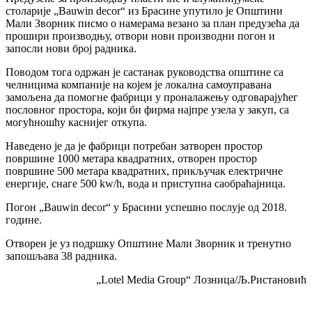
столарије „Bauwin decor“ из Брасине упутило је Општини
Мали Зворник писмо о намерама везано за план предузећа да
прошири производњу, отвори нови производни погон и
запосли нови број радника.
Поводом тога одржан је састанак руководства општине са
челницима компаније на којем је локална самоуправана
замољена да помогне фабрици у проналажењу одговарајућег
пословног простора, који би фирма најпре узела у закуп, са
могућношћу каснијег откупа.
Наведено је да је фабрици потребан затворен простор
површине 1000 метара квадратних, отворен простор
површине 500 метара квадратних, прикључак електричне
енергије, снаге 500 kw/h, вода и приступна саобраћајница.
Погон „Bauwin decor“ у Брасини успешно послује од 2018.
године.
Отворен је уз подршку Општине Мали Зворник и тренутно
запошљава 38 радника.
„Lotel Media Group“ Лозница/Љ.Ристановић