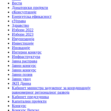
Вести
Донаторски пројекти
еКонсултације
Енергетска ефикасност
еУправа
Здравство
Избори 2022
Избори 2023
Имунизација
Инвестиције
Иновације
Интерни конкурс
Инфраструктура
Јавна расправа
Јавни конкурс
Јавни конкурс
Јавни позив
Јавни увид
ЈКП Дрина
Кабинет министра задуженог за координацију
равномерног регионалног развоја
Кабинет председника
Капитални пројекти
Конкурс
Конкурс Верске