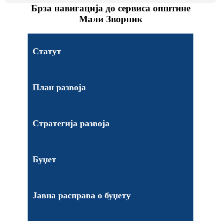
Брза навигација до сервиса општине
Мали Зворник
Статут
План развоја
Стратегија развоја
Буџет
Јавна расправа о буџету