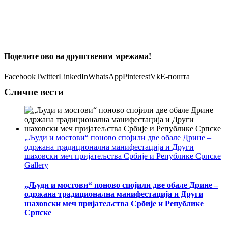
Поделите ово на друштвеним мрежама!
Facebook
Twitter
LinkedIn
WhatsApp
Pinterest
Vk
Е-пошта
Сличне вести
„Људи и мостови“ поново спојили две обале Дрине –
одржана традиционална манифестација и Други
шаховски меч пријатељства Србије и Републике Српске
Gallery
„Људи и мостови“ поново спојили две обале Дрине –
одржана традиционална манифестација и Други
шаховски меч пријатељства Србије и Републике
Српске