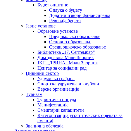
Буџет општине
Одлука о буџету
Додатни извори финансирања
Ревизија буџета
Јавне установе
Образовне установе
Предшколско образовање
Основно образовање
Средњошколско образовање
Библиотека „17. Септембар“
Дом здравља Мали Зворник
ЈКП „ДРИНА“ Мали Зворник
Центар за социјални рад
Цивилни сектор
Удружења грађана
Спортска удружења и клубови
Верске организације
Туризам
Туристичка понуда
Манифестације
Смештајни капацитети
Категоризација угоститељских објеката за
смештај
Званична обележја