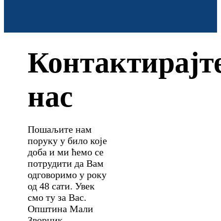
Контактирајт
нас
Пошаљите нам
поруку у било које
доба и ми ћемо се
потрудити да Вам
одговоримо у року
од 48 сати. Увек
смо ту за Вас.
Општина Мали
Зворник.