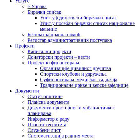
Услуге
е-Управа
Бирачки списак
Упит у јединствени бирачки списак
Упит у посебан бирачки списак националне
мањине
Бесплатна правна помоћ
Регистар административних поступака
Пројекти
Капитални пројекти
Донаторски пројекти – вести
Пројектно финансирање
Организације цивилног друштва
Спортски клубови и удружења
Суфинансирање медијског садржаја
Традиционалне цркве и верске заједнице
Документи
Статут општине
Планска документа
Документи просторног и урбанистичког
планирања
Информатор о раду
План интегритета
Службени лист
Систематизација радних места