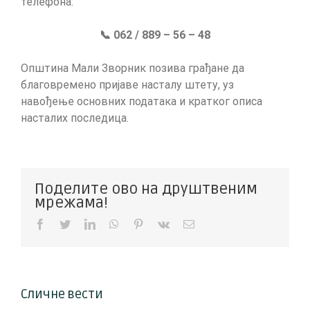
телефона:
📞 062 / 889 – 56 – 48
Општина Мали Зворник позива грађане да
благовремено пријаве насталу штету, уз
навођење основних података и кратког описа
насталих последица.
Поделите ово на друштвеним
мрежама!
Facebook
Twitter
LinkedIn
WhatsApp
Pinterest
Vk
Е-
пошта
Сличне вести