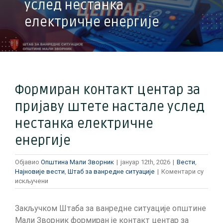
услед нестанка
електричне енергије
Формиран контакт центар за
пријаву штете настале услед
нестанка електричне
енергије
Објавио
Општина Мали Зворник
|
јануар 12th, 2026
|
Вести
,
Најновије вести
,
Штаб за ванредне ситуације
|
Коментари су
на
искључени
Формиран
контакт
Закључком Штаба за ванредне ситуације општине
центар
за
Мали Зворник формиран је контакт центар за