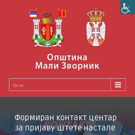
Skip
to
content
Go to...
Формиран контакт центар
за пријаву штете настале