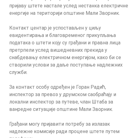
пријаву
пријаву штете настале услед нестанка електричне
штете
енергије на територији општине Мали Зворник.
настале
услед
нестанка
Контакт центар је успостављен у циљу
електричне
евидентирања и благовременог прикупљања
енергије
података о штети коју су грађани и правна лица
претрпели услед вишедневних прекида у
снабдевању електричном енергијом, како би се
створили услови за даље поступање надлежних
служби.
За контакт особу одређен је Горан Радић,
инспектор за превоз у друмском саобраћају и
локални инспектор за путеве, члан Штаба за
ванредне ситуације општине Мали Зворник.
Грађани могу пријавити потребу за излазак
надлежне комисије ради процене штете путем