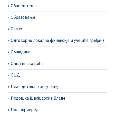
Обавештење
Образовање
Оглас
Одговорне локалне финансије и учешће грађана
Омладина
Општинско веће
ОЦД
План детаљне регулације
Подршка Швајцарске Владе
Пољопривреда