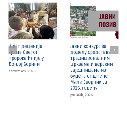
Шест деценија
Јавни конкурс за
храма Светог
доделу средстава
пророка Илије у
традиционалним
Доњој Борини
црквама и верским
заједницама из
август 4th, 2026
буџета општине
Мали Зворник за
2026. годину
јул 30th, 2026