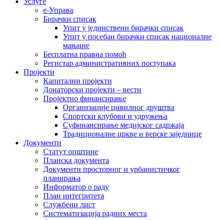
Услуге
е-Управа
Бирачки списак
Упит у јединствени бирачки списак
Упит у посебан бирачки списак националне
мањине
Бесплатна правна помоћ
Регистар административних поступака
Пројекти
Капитални пројекти
Донаторски пројекти – вести
Пројектно финансирање
Организације цивилног друштва
Спортски клубови и удружења
Суфинансирање медијског садржаја
Традиционалне цркве и верске заједнице
Документи
Статут општине
Планска документа
Документи просторног и урбанистичког
планирања
Информатор о раду
План интегритета
Службени лист
Систематизација радних места