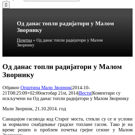
Од данас топли радијатори у Малом
Зворнику
Почетна
»
Од данас топли радијатори у Малом
Зворнику
Од данас топли радијатори у Малом
Зворнику
Објавио
Општина Мали Зворник
|
2014-10-
21T08:25:09+02:00
октобар 21st, 2014
|
Вести
|
Коментари су
искључени
на Од данас топли радијатори у Малом Зворнику
Мали Зворник, 21.10.2014. год
Санацијом гасовода код Старог моста, стекли су се и услови
за нормално снабдевање градске топлане гасом. Тако је на
време решен и проблем почетка грејне сезоне у Малом