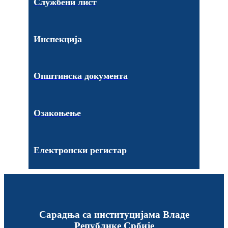
Службени лист
Инспекција
Општинска документа
Озакоњење
Електронски регистар
Сарадња са институцијама Владе
Републике Србије