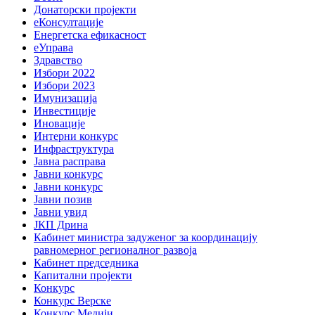
Донаторски пројекти
еКонсултације
Енергетска ефикасност
еУправа
Здравство
Избори 2022
Избори 2023
Имунизација
Инвестиције
Иновације
Интерни конкурс
Инфраструктура
Јавна расправа
Јавни конкурс
Јавни конкурс
Јавни позив
Јавни увид
ЈКП Дрина
Кабинет министра задуженог за координацију
равномерног регионалног развоја
Кабинет председника
Капитални пројекти
Конкурс
Конкурс Верске
Конкурс Медији