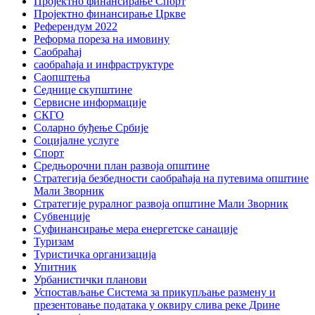
Пројектно финансирање Спорт
Пројектно финансирање Цркве
Референдум 2022
Реформа пореза на имовину
Саобраћај
саобраћаја и инфраструктуре
Саопштења
Седнице скупштине
Сервисне информације
СКГО
Соларно буђење Србије
Социјалне услуге
Спорт
Средњорочни план развоја општине
Стратегија безбедности саобраћаја на путевима општине
Мали Зворник
Стратегије руралног развоја општине Мали Зворник
Субвенције
Суфинансирање мера енергетске санације
Туризам
Туристичка организација
Упитник
Урбанистички планови
Успостављање Система за прикупљање размену и
презентовање података у оквиру слива реке Дрине