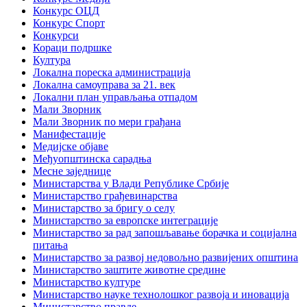
Конкурс ОЦД
Конкурс Спорт
Конкурси
Кораци подршке
Култура
Локална пореска администрација
Локална самоуправа за 21. век
Локални план управљања отпадом
Мали Зворник
Мали Зворник по мери грађана
Манифестације
Медијске објаве
Међуопштинска сарадња
Месне заједнице
Министарства у Влади Републике Србије
Министарство грађевинарства
Министарство за бригу о селу
Министарство за европске интеграције
Министарство за рад запошљавање борачка и социјална
питања
Министарство за развој недовољно развијених општина
Министарство заштите животне средине
Министарство културе
Министарство науке технолошког развоја и иновација
Министарство правде