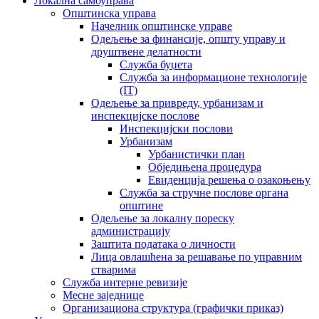
Локална самоуправа
Општинска управа
Начелник општинске управе
Одељење за финансије, општу управу и
друштвене делатности
Служба буџета
Служба за информационе технологије
(IT)
Одељење за привреду, урбанизам и
инспекцијске послове
Инспекцијски послови
Урбанизам
Урбанистички план
Обједињена процедура
Евиденција решења о озакоњењу
Служба за стручне послове органа
општине
Одељење за локалну пореску
администрацију
Заштита података о личности
Лица овлашћена за решавање по управним
стварима
Служба интерне ревизије
Месне заједнице
Организациона структура (графички приказ)