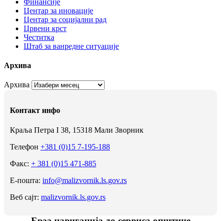
Финансије
Центар за иновације
Центар за социјални рад
Црвени крст
Честитка
Штаб за ванредне ситуације
Архива
Архива
Контакт инфо
Краља Петра I 38, 15318 Мали Зворник
Телефон
+381 (0)15 7-195-188
Факс:
+ 381 (0)15 471-885
Е-пошта:
info@malizvornik.ls.gov.rs
Веб сајт:
malizvornik.ls.gov.rs
Брза навигација до сервиса општине