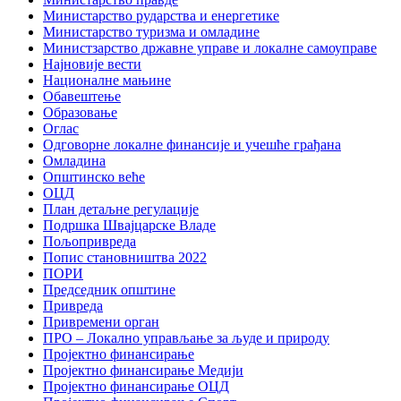
Министарство рударства и енергетике
Министарство туризма и омладине
Министзарство државне управе и локалне самоуправе
Најновије вести
Националне мањине
Обавештење
Образовање
Оглас
Одговорне локалне финансије и учешће грађана
Омладина
Општинско веће
ОЦД
План детаљне регулације
Подршка Швајцарске Владе
Пољопривреда
Попис становништва 2022
ПОРИ
Председник општине
Привреда
Привремени орган
ПРО – Локално управљање за људе и природу
Пројектно финансирање
Пројектно финансирање Медији
Пројектно финансирање ОЦД