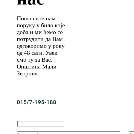
Пошаљите нам
поруку у било које
доба и ми ћемо се
потрудити да Вам
одговоримо у року
од 48 сати. Увек
смо ту за Вас.
Општина Мали
Зворник.
015/7-195-188