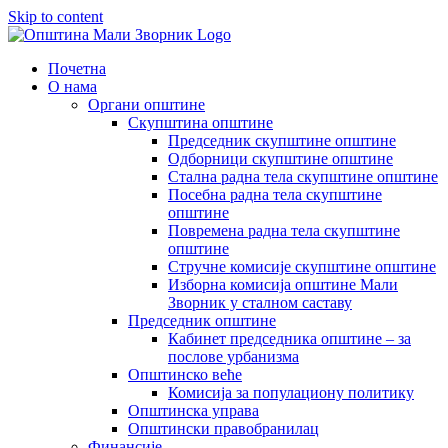
Skip to content
Почетна
О нама
Органи општине
Скупштина општине
Председник скупштине општине
Одборници скупштине општине
Стална радна тела скупштине општине
Посебна радна тела скупштине
општине
Повремена радна тела скупштине
општине
Стручне комисије скупштине општине
Изборна комисија општине Мали
Зворник у сталном саставу
Председник општине
Кабинет председника општине – за
послове урбанизма
Општинско веће
Комисија за популациону политику
Општинска управа
Општински правобранилац
Финансије