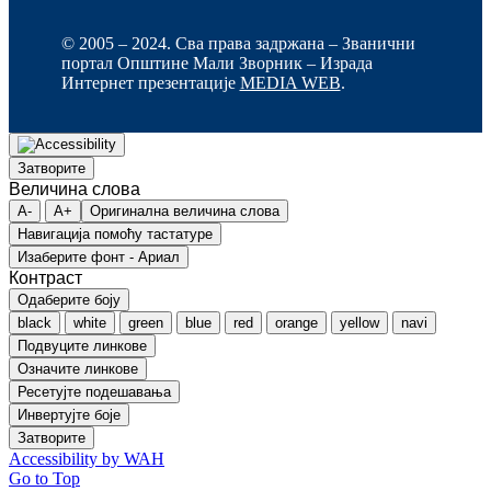
© 2005 – 2024. Сва права задржана – Званични
портал Општине Мали Зворник – Израда
Интернет презентације
MEDIA WEB
.
Затворите
Величина слова
A-
A+
Оригинална величина слова
Навигација помоћу тастатуре
Изаберите фонт - Ариал
Контраст
Одаберите боју
black
white
green
blue
red
orange
yellow
navi
Подвуците линкове
Означите линкове
Ресетујте подешавања
Инвертујте боје
Затворите
Accessibility by WAH
Go to Top