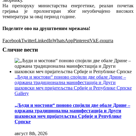
Зворнику.
На препоруку министарства енергетике, реалан почетак
грејања је пролонгиран због неуобичајено високих
температура за овај период године.
Поделите ово на друштвеним мрежама!
Facebook
Twitter
LinkedIn
WhatsApp
Pinterest
Vk
Е-пошта
Сличне вести
„Људи и мостови“ поново спојили две обале Дрине –
одржана традиционална манифестација и Други
шаховски меч пријатељства Србије и Републике Српске
Gallery
„Људи и мостови“ поново спојили две обале Дрине –
одржана традиционална манифестација и Други
шаховски меч пријатељства Србије и Републике
Српске
август 8th, 2026