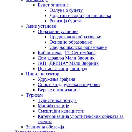
Буџет општине
Одлука о буџету
Додатни извори финансирања
Ревизија буџета
Јавне установе
Образовне установе
Предшколско образовање
Основно образовање
Средњошколско образовање
Библиотека „17. Септембар“
Дом здравља Мали Зворник
ЈКП „ДРИНА“ Мали Зворник
Центар за социјални рад
Цивилни сектор
Удружења грађана
Спортска удружења и клубови
Верске организације
Туризам
Туристичка понуда
Манифестације
Смештајни капацитети
Категоризација угоститељских објеката за
смештај
Званична обележја