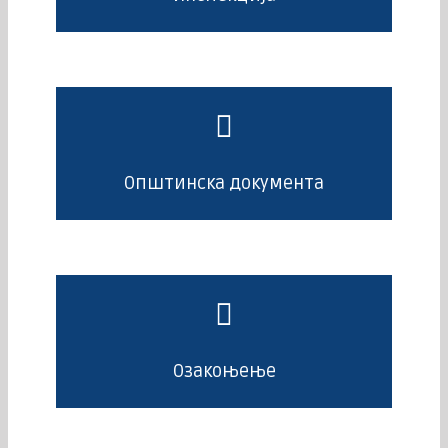
Општинска документа
Озакоњење