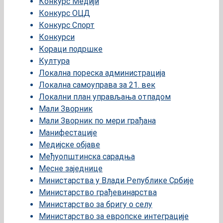
Конкурс Медији
Конкурс ОЦД
Конкурс Спорт
Конкурси
Кораци подршке
Култура
Локална пореска администрација
Локална самоуправа за 21. век
Локални план управљања отпадом
Мали Зворник
Мали Зворник по мери грађана
Манифестације
Медијске објаве
Међуопштинска сарадња
Месне заједнице
Министарства у Влади Републике Србије
Министарство грађевинарства
Министарство за бригу о селу
Министарство за европске интеграције