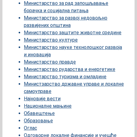
Министарство за рад запошљавање
борачка и социјална питања
Министарство за развој недовољно
развијених општина
Министарство заштите животне средине
Министарство културе
Министарство науке технолошког развоја
и иновација
Министарство правде
Министарство рударства и енергетике
Министарство туризма и омладине
Министзарство државне управе и локалне
самоуправе
Најновије вести
Националне мањине
Обавештење
Образовање
Оглас
Одговорне локалне финансије и учешће