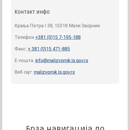
Контакт инфо
Краља Петра I 38, 15318 Мали Зворник
Телефон
+381 (0)15 7-195-188
Факс:
+ 381 (0)15 471-885
Е-пошта:
info@malizvornik.ls.gov.rs
Веб сајт:
malizvornik.ls.gov.rs
Брза навигација до