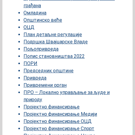
грађана
Омладина
Општинско веће
ОЦД
План детаљне регулације
Подршка Швајцарске Владе
Пољопривреда
Попис становништва 2022
ПОРИ
Председник општине
Привреда
Привремени орган
ПРО – Локално управљање за људе и
природу
Пројектно финансирање
Пројектно финансирање Медији
Пројектно финансирање ОЦД
Пројектно финансирање Спорт