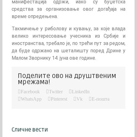
манифестација одржи, иако су буџетска
средства за организовање овог догађаја на
време опредењена.
Такмичење у риболову и кувању, за које влада
велико интересовање учесника из Србије и
иностранства, требало је, по трећи пут за редом,
да буде одржано на шеталишту поред Дрине у
Малом Зворнику 14. јуна ове године.
Поделите ово на друштвеним
мрежама!
Facebook
Twitter
LinkedIn
WhatsApp
Pinterest
Vk
Е-пошта
Сличне вести