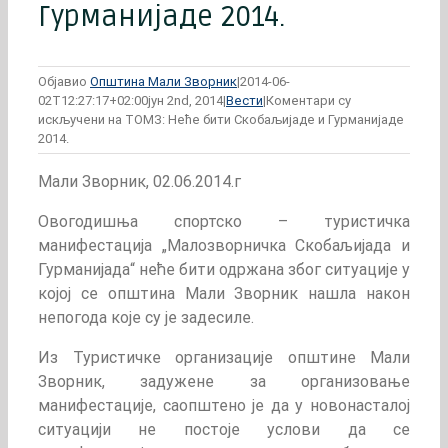
Гурманијаде 2014.
Објавио
Општина Мали Зворник
|
2014-06-
02T12:27:17+02:00
јун 2nd, 2014
|
Вести
|
Коментари су
искључени
на ТОМЗ: Неће бити Скобаљијаде и Гурманијаде
2014.
Мали Зворник, 02.06.2014.г
Овогодишња спортско – туристичка
манифестација „Малозворничка Скобаљијада и
Гурманијада“ неће бити одржана због ситуације у
којој се општина Мали Зворник нашла након
непогода које су је задесиле.
Из Туристичке организације општине Мали
Зворник, задужене за организовање
манифестације, саопштено је да у новонасталој
ситуацији не постоје услови да се