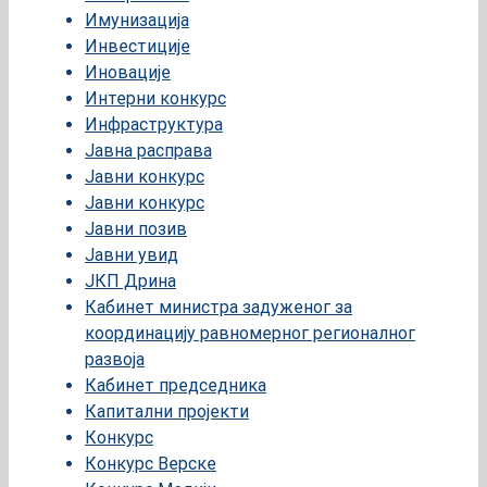
Имунизација
Инвестиције
Иновације
Интерни конкурс
Инфраструктура
Јавна расправа
Јавни конкурс
Јавни конкурс
Јавни позив
Јавни увид
ЈКП Дрина
Кабинет министра задуженог за
координацију равномерног регионалног
развоја
Кабинет председника
Капитални пројекти
Конкурс
Конкурс Верске