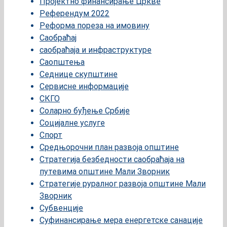
Пројектно финансирање Цркве
Референдум 2022
Реформа пореза на имовину
Саобраћај
саобраћаја и инфраструктуре
Саопштења
Седнице скупштине
Сервисне информације
СКГО
Соларно буђење Србије
Социјалне услуге
Спорт
Средњорочни план развоја општине
Стратегија безбедности саобраћаја на
путевима општине Мали Зворник
Стратегије руралног развоја општине Мали
Зворник
Субвенције
Суфинансирање мера енергетске санације