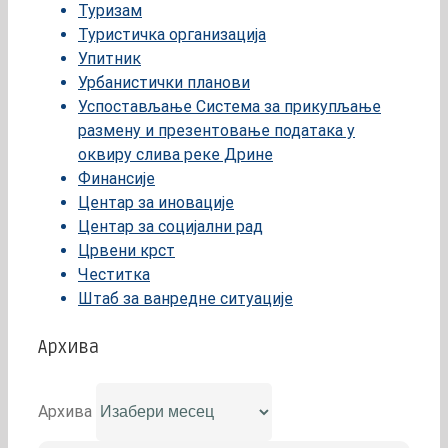
Туризам
Туристичка организација
Упитник
Урбанистички планови
Успостављање Система за прикупљање
размену и презентовање података у
оквиру слива реке Дрине
Финансије
Центар за иновације
Центар за социјални рад
Црвени крст
Честитка
Штаб за ванредне ситуације
Архива
Архива