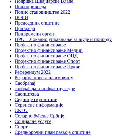
Подршка Швајцарске Владе
Пољопривреда
Попис становништва 2022
ПОРИ
Председник општине
Привреда
Привремени орган
ПРО – Локално управљање за људе и природу
Пројектно финансирање
Пројектно финансирање Медији
Пројектно финансирање ОЦД
Пројектно финансирање Спорт
Пројектно финансирање Цркве
Референдум 2022
Реформа пореза на имовину
Саобраћај
саобраћаја и инфраструктуре
Саопштења
Седнице скупштине
Сервисне информације
СКГО
Соларно буђење Србије
Социјалне услуге
Спорт
Средњорочни план развоја општине