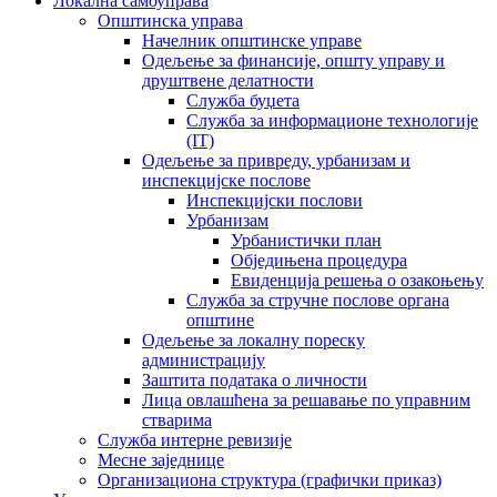
Локална самоуправа
Општинска управа
Начелник општинске управе
Одељење за финансије, општу управу и
друштвене делатности
Служба буџета
Служба за информационе технологије
(IT)
Одељење за привреду, урбанизам и
инспекцијске послове
Инспекцијски послови
Урбанизам
Урбанистички план
Обједињена процедура
Евиденција решења о озакоњењу
Служба за стручне послове органа
општине
Одељење за локалну пореску
администрацију
Заштита података о личности
Лица овлашћена за решавање по управним
стварима
Служба интерне ревизије
Месне заједнице
Организациона структура (графички приказ)