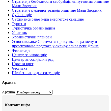
Стратегија безбедности саобраћаја на путевима општине
Мали Зворник
Стратегије руралног развоја општине Мали Зворник
Субвенције
Суфинансирање мера енергетске санације
Туризам
Туристичка организација
Упитник
Урбанистички планови
Успостављање Система за прикупљање размену и
презентовање података у оквиру слива реке Дрине
Финансије
Центар за иновације
Центар за социјални рад
Црвени крст
Честитка
Штаб за ванредне ситуације
Архива
Архива
Контакт инфо