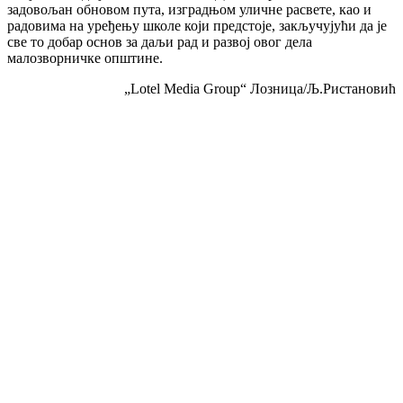
задовољан обновом пута, изградњом уличне расвете, као и
радовима на уређењу школе који предстоје, закључујући да је
све то добар основ за даљи рад и развој овог дела
малозворничке општине.
„Lotel Media Group“ Лозница/Љ.Ристановић