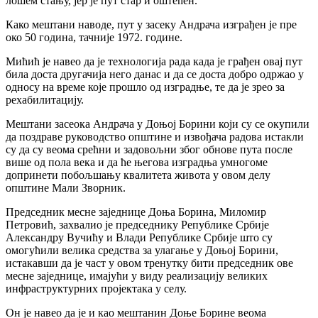
лошем стању, јер је пут стар и оштећен.
Како мештани наводе, пут у засеку Андрача изграђен је пре
око 50 година, тачније 1972. године.
Мићић је навео да је технологија рада када је грађен овај пут
била доста другачија него данас и да се доста добро одржао у
односу на време које прошло од изградње, те да је зрео за
рехабилитацију.
Мештани засеока Андрача у Доњој Борини који су се окупили
да поздраве руководство општине и извођача радова истакли
су да су веома срећни и задовољни због обнове пута после
више од пола века и да ће његова изградња умногоме
допринети побољшању квалитета живота у овом делу
општине Мали Зворник.
Председник месне заједнице Доња Борина, Миломир
Петровић, захвалио је председнику Републике Србије
Александру Вучићу и Влади Републике Србије што су
омогућили велика средства за улагање у Доњој Борини,
истакавши да је част у овом тренутку бити председник ове
месне заједнице, имајући у виду реализацију великих
инфраструктурних пројектака у селу.
Он је навео да је и као мештанин Доње Борине веома