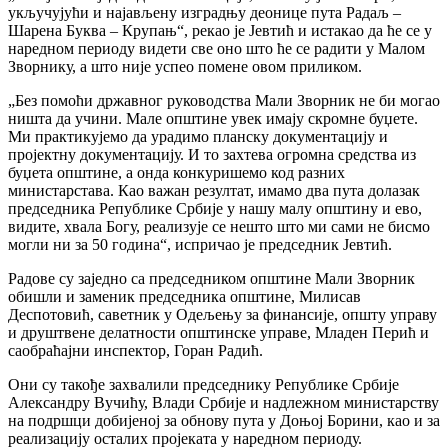
укључујући и најављену изградњу деонице пута Радаљ –
Шарена Буква – Крупањ“, рекао је Јевтић и истакао да ће се у
наредном периоду видети све оно што ће се радити у Малом
Зворнику, а што није успео помене овом приликом.
„Без помоћи државног руководства Мали Зворник не би могао
ништа да учини. Мале општине увек имају скромне буџете.
Ми практикујемо да урадимо планску документацију и
пројектну документацију. И то захтева огромна средства из
буџета општине, а онда конкуришемо код разних
министарстава. Као важан резултат, имамо два пута долазак
председника Републике Србије у нашу малу општину и ево,
видите, хвала Богу, реализује се нешто што ми сами не бисмо
могли ни за 50 година“, испричао је председник Јевтић.
Радове су заједно са председником општине Мали Зворник
обишли и заменик председника општине, Милисав
Деспотовић, саветник у Одељењу за финансије, општу управу
и друштвене делатности општинске управе, Младен Перић и
саобраћајни инспектор, Горан Радић.
Они су такође захвалили председнику Републике Србије
Александру Вучићу, Влади Србије и надлежном министарству
на подршци добијеној за обнову пута у Доњој Борини, као и за
реализацију осталих пројеката у наредном периоду.