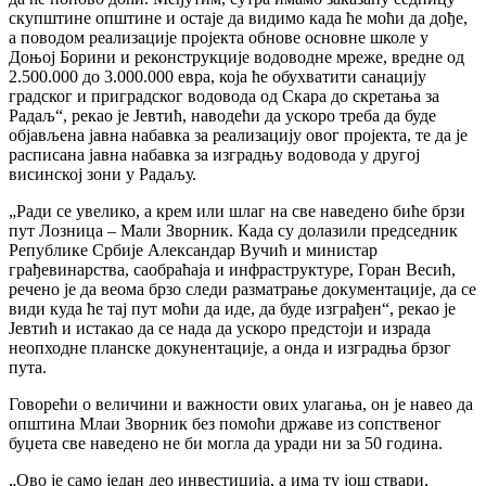
скупштине општине и остаје да видимо када ће моћи да дође,
а поводом реализације пројекта обнове основне школе у
Доњој Борини и реконструкције водоводне мреже, вредне од
2.500.000 до 3.000.000 евра, која ће обухватити санацију
градског и приградског водовода од Скара до скретања за
Радаљ“, рекао је Јевтић, наводећи да ускоро треба да буде
објављена јавна набавка за реализацију овог пројекта, те да је
расписана јавна набавка за изградњу водовода у другој
висинској зони у Радаљу.
„Ради се увелико, а крем или шлаг на све наведено биће брзи
пут Лозница – Мали Зворник. Када су долазили председник
Републике Србије Александар Вучић и министар
грађевинарства, саобраћаја и инфраструктуре, Горан Весић,
речено је да веома брзо следи разматрање документације, да се
види куда ће тај пут моћи да иде, да буде изграђен“, рекао је
Јевтић и истакао да се нада да ускоро предстоји и израда
неопходне планске докунентације, а онда и изградња брзог
пута.
Говорећи о величини и важности ових улагања, он је навео да
општина Млаи Зворник без помоћи државе из сопственог
буџета све наведено не би могла да уради ни за 50 година.
„Ово је само један део инвестиција, а има ту још ствари,