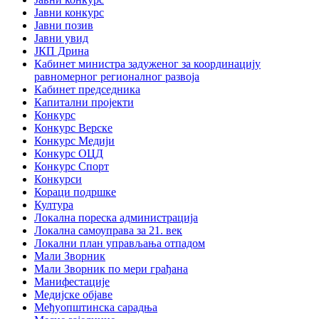
Јавни конкурс
Јавни позив
Јавни увид
ЈКП Дрина
Кабинет министра задуженог за координацију
равномерног регионалног развоја
Кабинет председника
Капитални пројекти
Конкурс
Конкурс Верске
Конкурс Медији
Конкурс ОЦД
Конкурс Спорт
Конкурси
Кораци подршке
Култура
Локална пореска администрација
Локална самоуправа за 21. век
Локални план управљања отпадом
Мали Зворник
Мали Зворник по мери грађана
Манифестације
Медијске објаве
Међуопштинска сарадња