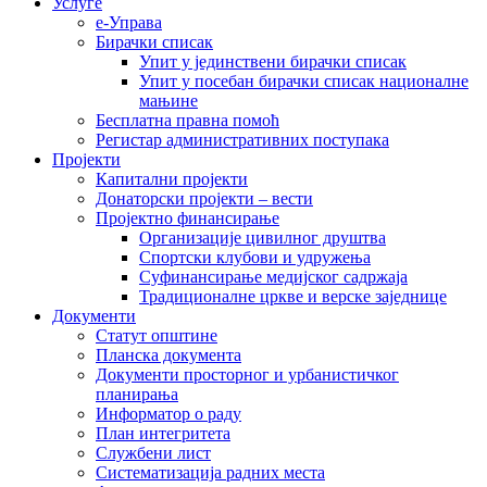
Услуге
е-Управа
Бирачки списак
Упит у јединствени бирачки списак
Упит у посебан бирачки списак националне
мањине
Бесплатна правна помоћ
Регистар административних поступака
Пројекти
Капитални пројекти
Донаторски пројекти – вести
Пројектно финансирање
Организације цивилног друштва
Спортски клубови и удружења
Суфинансирање медијског садржаја
Традиционалне цркве и верске заједнице
Документи
Статут општине
Планска документа
Документи просторног и урбанистичког
планирања
Информатор о раду
План интегритета
Службени лист
Систематизација радних места