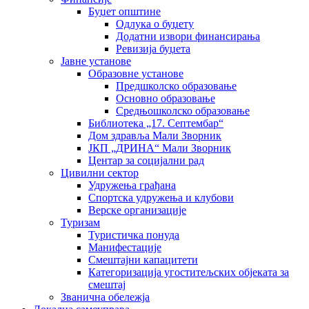
Буџет општине
Одлука о буџету
Додатни извори финансирања
Ревизија буџета
Јавне установе
Образовне установе
Предшколско образовање
Основно образовање
Средњошколско образовање
Библиотека „17. Септембар“
Дом здравља Мали Зворник
ЈКП „ДРИНА“ Мали Зворник
Центар за социјални рад
Цивилни сектор
Удружења грађана
Спортска удружења и клубови
Верске организације
Туризам
Туристичка понуда
Манифестације
Смештајни капацитети
Категоризација угоститељских објеката за
смештај
Званична обележја