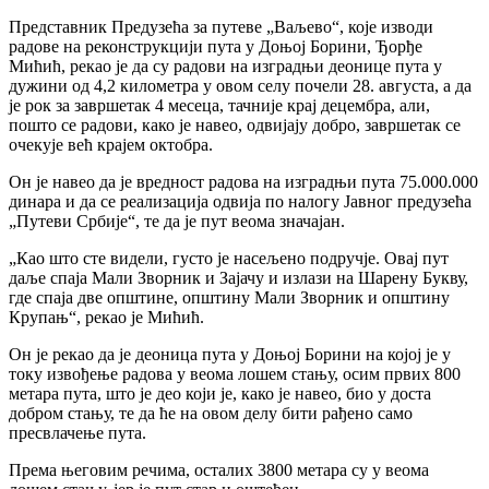
Представник Предузећа за путеве „Ваљево“, које изводи
радове на реконструкцији пута у Доњој Борини, Ђорђе
Мићић, рекао је да су радови на изградњи деонице пута у
дужини од 4,2 километра у овом селу почели 28. августа, а да
је рок за завршетак 4 месеца, тачније крај децембра, али,
пошто се радови, како је навео, одвијају добро, завршетак се
очекује већ крајем октобра.
Он је навео да je вредност радова на изградњи пута 75.000.000
динара и да се реализација одвија по налогу Јавног предузећа
„Путеви Србије“, те да је пут веома значајан.
„Као што сте видели, густо је насељено подручје. Овај пут
даље спаја Мали Зворник и Зајачу и излази на Шарену Букву,
где спаја две општине, општину Мали Зворник и општину
Крупањ“, рекао је Мићић.
Он је рекао да је деоница пута у Доњој Борини на којој је у
току извођење радова у веома лошем стању, осим првих 800
метара пута, што је део који је, како је навео, био у доста
добром стању, те да ће на овом делу бити рађено само
пресвлачење пута.
Према његовим речима, осталих 3800 метара су у веома