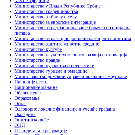
Месне заједнице
Министарства у Влади Републике Србије
Министарство грађевинарства
Министарство за бригу о селу
Министарство за европске интеграције
Министарство за рад запошљавање борачка и социјална
питања
Министарство за развој недовољно развијених општина
Министарство заштите животне средине
Министарство културе
Министарство науке технолошког развоја и иновација
Министарство правде
Министарство рударства и енергетике
Министарство туризма и омладине
Министзарство државне управе и локалне самоуправе
Најновије вести
Националне мањине
Обавештење
Образовање
Оглас
Одговорне локалне финансије и учешће грађана
Омладина
Општинско веће
ОЦД
План детаљне регулације