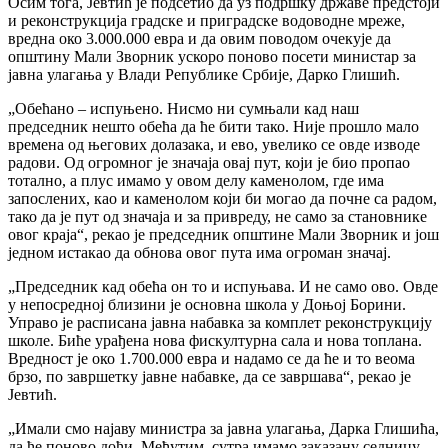
Осим тога, Јевтић је подсетио да уз подршку државе предстоји
и реконструкција градске и приградске водоводне мреже,
вредна око 3.000.000 евра и да овим поводом очекује да
општину Мали Зворник ускоро поново посети министар за
јавна улагања у Влади Републике Србије, Дарко Глишић.
„Обећано – испуњено. Нисмо ни сумњали кад наш
председник нешто обећа да ће бити тако. Није прошло мало
времена од његових долазака, и ево, увелико се овде изводе
радови. Од огромног је значаја овај пут, који је био пропао
тотално, а плус имамо у овом делу каменолом, где има
запослених, као и каменолом који би могао да почне са радом,
тако да је пут од значаја и за привреду, не само за становнике
овог краја“, рекао је председник општине Мали Зворник и још
једном истакао да обнова овог пута има огроман значај.
„Председник кад обећа он то и испуњава. И не само ово. Овде
у непосредној близини је основна школа у Доњој Борини.
Управо је расписана јавна набавка за комплет реконструкцију
школе. Биће урађена нова фискултурна сала и нова топлана.
Вредност је око 1.700.000 евра и надамо се да ће и то веома
брзо, по завршетку јавне набавке, да се завршава“, рекао је
Јевтић.
„Имали смо најаву министра за јавна улагања, Дарка Глишића,
да ће поново доћи. Међутим, сутра имамо заказану седницу