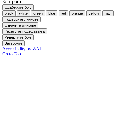
Контраст
Одаберите боју
black
white
green
blue
red
orange
yellow
navi
Подвуците линкове
Означите линкове
Ресетујте подешавања
Инвертујте боје
Затворите
Accessibility by WAH
Go to Top