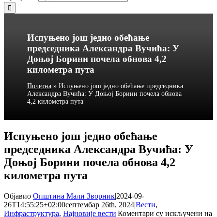
Испуњено још једно обећање
председника Александра Вучића: У
Доњој Борини почела обнова 4,2
километра пута
Почетна
»
Испуњено још једно обећање председника
Александра Вучића: У Доњој Борини почела обнова
4,2 километра пута
Испуњено још једно обећање
председника Александра Вучића: У
Доњој Борини почела обнова 4,2
километра пута
Објавио
Општина Мали Зворник
|
2024-09-
26T14:55:25+02:00
септембар 26th, 2024
|
Вести
,
Инфраструктура
,
Најновије вести
|
Коментари су искључени
на