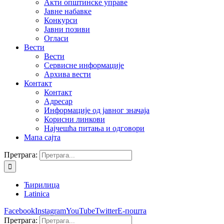
Акти општинске управе
Јавне набавке
Конкурси
Јавни позиви
Огласи
Вести
Вести
Сервисне информације
Архива вести
Контакт
Контакт
Адресар
Информације од јавног значаја
Корисни линкови
Најчешћа питања и одговори
Мапа сајта
Претрага:
Ћирилица
Latinica
Facebook
Instagram
YouTube
Twitter
Е-пошта
Претрага: