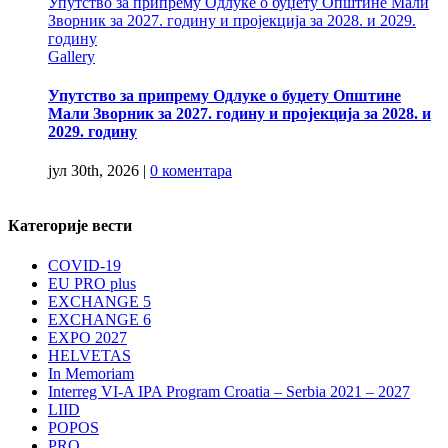
Упутство за припрему Одлуке о буџету Општине Мали
Зворник за 2027. годину и пројекција за 2028. и 2029.
годину
Gallery
Упутство за припрему Одлуке о буџету Општине
Мали Зворник за 2027. годину и пројекција за 2028. и
2029. годину
јул 30th, 2026
|
0 коментара
Категорије вести
COVID-19
EU PRO plus
EXCHANGE 5
EXCHANGE 6
EXPO 2027
HELVETAS
In Memoriam
Interreg VI-A IPA Program Croatia – Serbia 2021 – 2027
LIID
POPOS
PRO