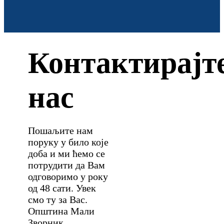
Контактирајт
нас
Пошаљите нам
поруку у било које
доба и ми ћемо се
потрудити да Вам
одговоримо у року
од 48 сати. Увек
смо ту за Вас.
Општина Мали
Зворник.