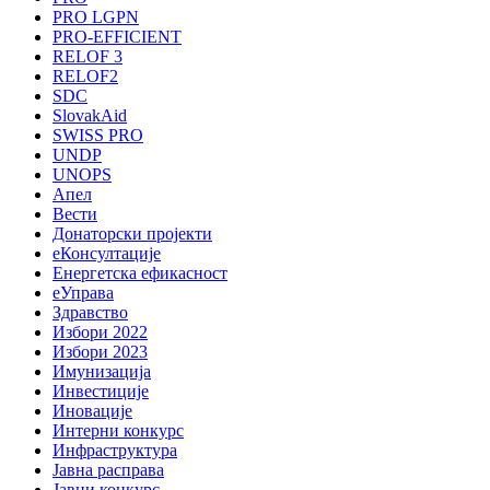
PRO LGPN
PRO-EFFICIENT
RELOF 3
RELOF2
SDC
SlovakAid
SWISS PRO
UNDP
UNOPS
Апел
Вести
Донаторски пројекти
еКонсултације
Енергетска ефикасност
еУправа
Здравство
Избори 2022
Избори 2023
Имунизација
Инвестиције
Иновације
Интерни конкурс
Инфраструктура
Јавна расправа
Јавни конкурс