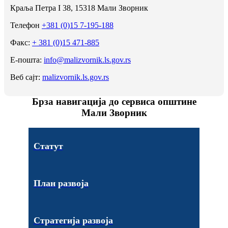
Краља Петра I 38, 15318 Мали Зворник
Телефон
+381 (0)15 7-195-188
Факс:
+ 381 (0)15 471-885
Е-пошта:
info@malizvornik.ls.gov.rs
Веб сајт:
malizvornik.ls.gov.rs
Брза навигација до сервиса општине
Мали Зворник
Статут
План развоја
Стратегија развоја