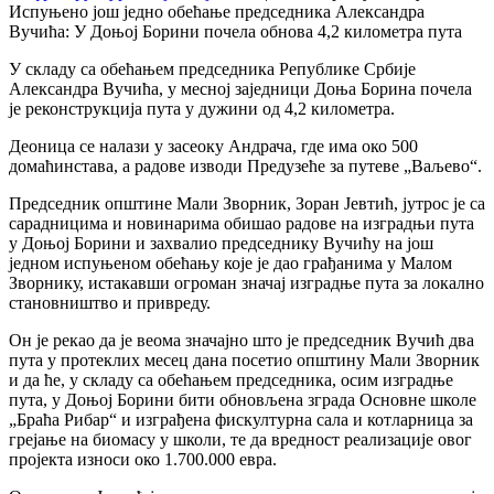
Испуњено још једно обећање председника Александра
Вучића: У Доњој Борини почела обнова 4,2 километра пута
У складу са обећањем председника Републике Србије
Александра Вучића, у месној заједници Доња Борина почела
је реконструкција пута у дужини од 4,2 километра.
Деоница се налази у засеоку Андрача, где има око 500
домаћинстава, а радове изводи Предузеће за путеве „Ваљево“.
Председник општине Мали Зворник, Зоран Јевтић, јутрос је са
сарадницима и новинарима обишао радове на изградњи пута
у Доњој Борини и захвалио председнику Вучићу на још
једном испуњеном обећању које је дао грађанима у Малом
Зворнику, истакавши огроман значај изградње пута за локално
становништво и привреду.
Он је рекао да је веома значајно што је председник Вучић два
пута у протеклих месец дана посетио општину Мали Зворник
и да ће, у складу са обећањем председника, осим изградње
пута, у Доњој Борини бити обновљена зграда Основне школе
„Браћа Рибар“ и изграђена фискултурна сала и котларница за
грејање на биомасу у школи, те да вредност реализације овог
пројекта износи око 1.700.000 евра.