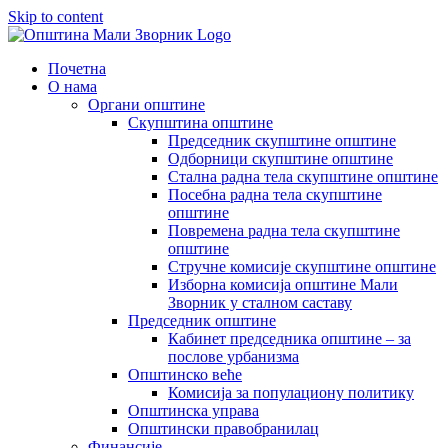
Skip to content
Почетна
О нама
Органи општине
Скупштина општине
Председник скупштине општине
Одборници скупштине општине
Стална радна тела скупштине општине
Посебна радна тела скупштине
општине
Повремена радна тела скупштине
општине
Стручне комисије скупштине општине
Изборна комисија општине Мали
Зворник у сталном саставу
Председник општине
Кабинет председника општине – за
послове урбанизма
Општинско веће
Комисија за популациону политику
Општинска управа
Општински правобранилац
Финансије