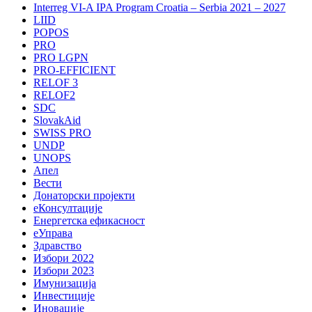
Interreg VI-A IPA Program Croatia – Serbia 2021 – 2027
LIID
POPOS
PRO
PRO LGPN
PRO-EFFICIENT
RELOF 3
RELOF2
SDC
SlovakAid
SWISS PRO
UNDP
UNOPS
Апел
Вести
Донаторски пројекти
еКонсултације
Енергетска ефикасност
еУправа
Здравство
Избори 2022
Избори 2023
Имунизација
Инвестиције
Иновације