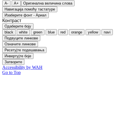
A-
A+
Оригинална величина слова
Навигација помоћу тастатуре
Изаберите фонт - Ариал
Контраст
Одаберите боју
black
white
green
blue
red
orange
yellow
navi
Подвуците линкове
Означите линкове
Ресетујте подешавања
Инвертујте боје
Затворите
Accessibility by WAH
Go to Top