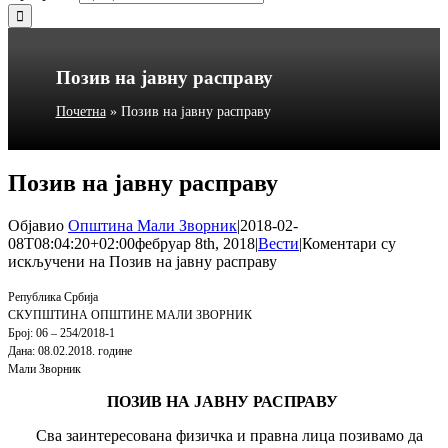
Позив на јавну расправу
Почетна
»
Позив на јавну расправу
Позив на јавну расправу
Објавио
Општина Мали Зворник
|
2018-02-
08T08:04:20+02:00
фебруар 8th, 2018
|
Вести
|
Коментари су
искључени
на Позив на јавну расправу
Република Србија
СКУПШТИНА ОПШТИНЕ МАЛИ ЗВОРНИК
Број: 06 – 254/2018-1
Дана: 08.02.2018. године
Мали Зворник
ПОЗИВ НА ЈАВНУ РАСПРАВУ
Свa
заинтересованa физичка и правна лица
позивамо да