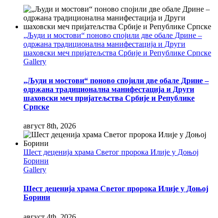
„Људи и мостови“ поново спојили две обале Дрине –
одржана традиционална манифестација и Други
шаховски меч пријатељства Србије и Републике Српске
Gallery
„Људи и мостови“ поново спојили две обале Дрине –
одржана традиционална манифестација и Други
шаховски меч пријатељства Србије и Републике
Српске
август 8th, 2026
Шест деценија храма Светог пророка Илије у Доњој
Борини
Gallery
Шест деценија храма Светог пророка Илије у Доњој
Борини
август 4th, 2026