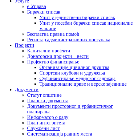
Услуге
е-Управа
Бирачки списак
Упит у јединствени бирачки списак
Упит у посебан бирачки списак националне
мањине
Бесплатна правна помоћ
Регистар административних поступака
Пројекти
Капитални пројекти
Донаторски пројекти – вести
Пројектно финансирање
Организације цивилног друштва
Спортски клубови и удружења
Суфинансирање медијског садржаја
Традиционалне цркве и верске заједнице
Документи
Статут општине
Планска документа
Документи просторног и урбанистичког
планирања
Информатор о раду
План интегритета
Службени лист
Систематизација радних места