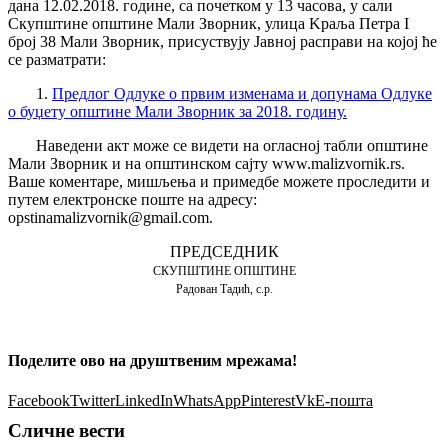
дана 12.02.2018. године, са почетком у 13 часова, у сали
Скупштине општине Мали Зворник, улица Kраља Петра I
број 38 Мали Зворник, присуствују Јавној расправи на којој ће
се разматрати:
1.
Предлог Одлуке о првим изменама и допунама Одлуке
о буџету општине Мали Зворник за 2018. годину.
Наведени акт мoже се видети на огласној табли општине
Мали Зворник и на општинском сајту
www.malizvornik.rs
.
Ваше коментаре, мишљења и примедбе можете проследити и
путем електронске поште на адресу:
opstinamalizvornik@gmail.com.
ПРЕДСЕДНИК
СКУПШТИНЕ ОПШТИНЕ
Радован Тадић, с.р.
Поделите ово на друштвеним мрежама!
Facebook
Twitter
LinkedIn
WhatsApp
Pinterest
Vk
Е-пошта
Сличне вести