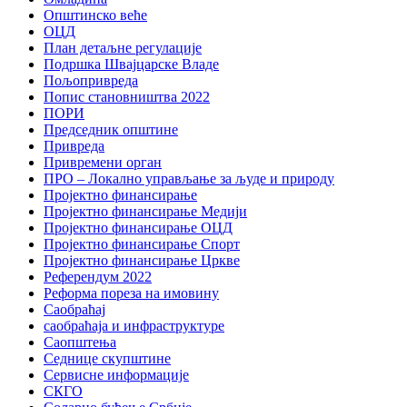
Општинско веће
ОЦД
План детаљне регулације
Подршка Швајцарске Владе
Пољопривреда
Попис становништва 2022
ПОРИ
Председник општине
Привреда
Привремени орган
ПРО – Локално управљање за људе и природу
Пројектно финансирање
Пројектно финансирање Медији
Пројектно финансирање ОЦД
Пројектно финансирање Спорт
Пројектно финансирање Цркве
Референдум 2022
Реформа пореза на имовину
Саобраћај
саобраћаја и инфраструктуре
Саопштења
Седнице скупштине
Сервисне информације
СКГО