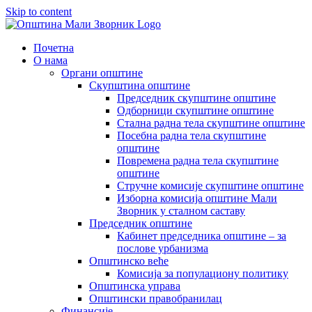
Skip to content
Почетна
О нама
Органи општине
Скупштина општине
Председник скупштине општине
Одборници скупштине општине
Стална радна тела скупштине општине
Посебна радна тела скупштине
општине
Повремена радна тела скупштине
општине
Стручне комисије скупштине општине
Изборна комисија општине Мали
Зворник у сталном саставу
Председник општине
Кабинет председника општине – за
послове урбанизма
Општинско веће
Комисија за популациону политику
Општинска управа
Општински правобранилац
Финансије