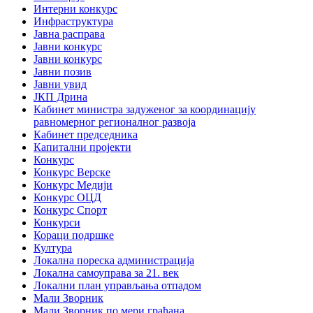
Интерни конкурс
Инфраструктура
Јавна расправа
Јавни конкурс
Јавни конкурс
Јавни позив
Јавни увид
ЈКП Дрина
Кабинет министра задуженог за координацију
равномерног регионалног развоја
Кабинет председника
Капитални пројекти
Конкурс
Конкурс Верске
Конкурс Медији
Конкурс ОЦД
Конкурс Спорт
Конкурси
Кораци подршке
Култура
Локална пореска администрација
Локална самоуправа за 21. век
Локални план управљања отпадом
Мали Зворник
Мали Зворник по мери грађана