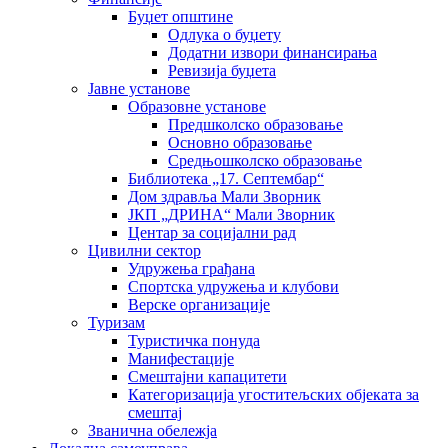
Буџет општине
Одлука о буџету
Додатни извори финансирања
Ревизија буџета
Јавне установе
Образовне установе
Предшколско образовање
Основно образовање
Средњошколско образовање
Библиотека „17. Септембар“
Дом здравља Мали Зворник
ЈКП „ДРИНА“ Мали Зворник
Центар за социјални рад
Цивилни сектор
Удружења грађана
Спортска удружења и клубови
Верске организације
Туризам
Туристичка понуда
Манифестације
Смештајни капацитети
Категоризација угоститељских објеката за
смештај
Званична обележја