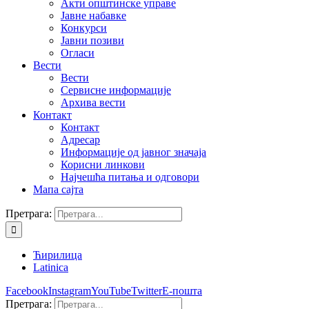
Акти општинске управе
Јавне набавке
Конкурси
Јавни позиви
Огласи
Вести
Вести
Сервисне информације
Архива вести
Контакт
Контакт
Адресар
Информације од јавног значаја
Корисни линкови
Најчешћа питања и одговори
Мапа сајта
Претрага:
Ћирилица
Latinica
Facebook
Instagram
YouTube
Twitter
Е-пошта
Претрага: