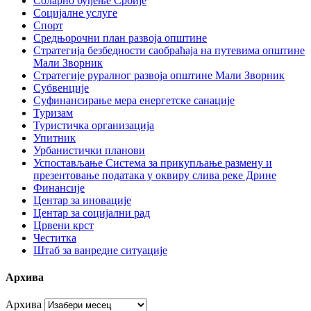
Соларно буђење Србије
Социјалне услуге
Спорт
Средњорочни план развоја општине
Стратегија безбедности саобраћаја на путевима општине
Мали Зворник
Стратегије руралног развоја општине Мали Зворник
Субвенције
Суфинансирање мера енергетске санације
Туризам
Туристичка организација
Упитник
Урбанистички планови
Успостављање Система за прикупљање размену и
презентовање података у оквиру слива реке Дрине
Финансије
Центар за иновације
Центар за социјални рад
Црвени крст
Честитка
Штаб за ванредне ситуације
Архива
Архива