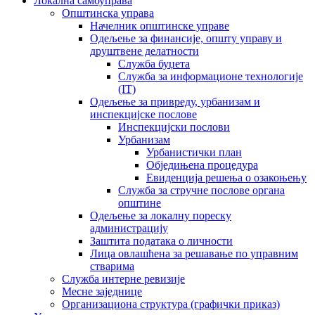
Локална самоуправа
Општинска управа
Начелник општинске управе
Одељење за финансије, општу управу и
друштвене делатности
Служба буџета
Служба за информационе технологије
(IT)
Одељење за привреду, урбанизам и
инспекцијске послове
Инспекцијски послови
Урбанизам
Урбанистички план
Обједињена процедура
Евиденција решења о озакоњењу
Служба за стручне послове органа
општине
Одељење за локалну пореску
администрацију
Заштита података о личности
Лица овлашћена за решавање по управним
стварима
Служба интерне ревизије
Месне заједнице
Организациона структура (графички приказ)