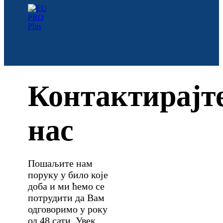
Контактирајт
нас
Пошаљите нам
поруку у било које
доба и ми ћемо се
потрудити да Вам
одговоримо у року
од 48 сати. Увек