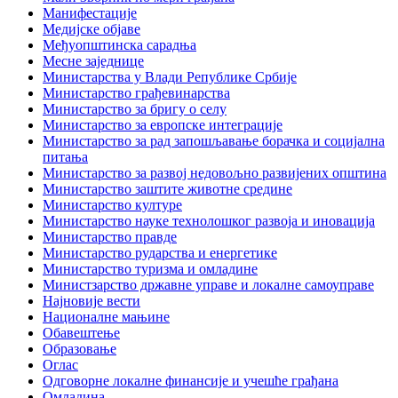
Манифестације
Медијске објаве
Међуопштинска сарадња
Месне заједнице
Министарства у Влади Републике Србије
Министарство грађевинарства
Министарство за бригу о селу
Министарство за европске интеграције
Министарство за рад запошљавање борачка и социјална
питања
Министарство за развој недовољно развијених општина
Министарство заштите животне средине
Министарство културе
Министарство науке технолошког развоја и иновација
Министарство правде
Министарство рударства и енергетике
Министарство туризма и омладине
Министзарство државне управе и локалне самоуправе
Најновије вести
Националне мањине
Обавештење
Образовање
Оглас
Одговорне локалне финансије и учешће грађана
Омладина