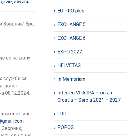
ајновије вести
,
EU PRO plus
и Зворник“ број
EXCHANGE 5
EXCHANGE 6
EXPO 2027
е се на јавну
HELVETAS
х служби са
In Memoriam
 јавног
Interreg VI-A IPA Program
 08.12.2024.
Croatia – Serbia 2021 – 2027
LIID
прави општине
@gmail.com
,
POPOS
и Зворник,
буџету општине