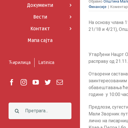
Објавио
Општина Мал
Документи
Финансије
|
Коментар
Вести
На основу члана 1
Контакт
21/18 и 4/21), О
Мапа сајта
Утврђени Нацрт Од
расправу од 21.11.
Ћирилица
Latinica
Отворени састана
заинтересованим 
Facebook
Instagram
YouTube
Twitter
Е-
обавештавања ће 
пошта
године у 10:00 ча
Претрага:
Предлози, сугест
Мали Зворник пут
лично на писарни
Краља Петра I бр.