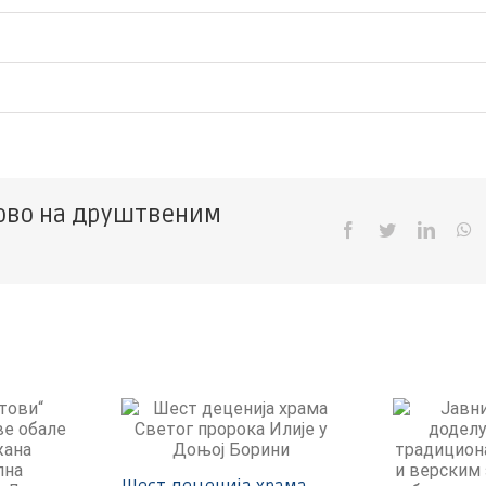
ово на друштвеним
Facebook
Twitter
Linked
W