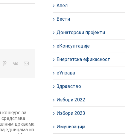
Апел
Вести
Донаторски пројекти
еКонсултације
Енергетска ефикасност
In
hatsApp
Pinterest
Vk
Е-
пошта
еУправа
Здравство
Избори 2022
Избори 2023
Имунизација