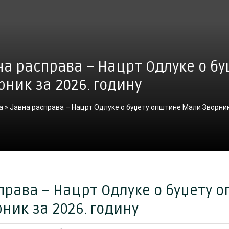
на расправа – Нацрт Одлуке о б
рник за 2026. годину
а
»
Јавна расправа – Нацрт Одлуке о буџету општине Мали Зворник
права – Нацрт Одлуке о буџету 
ник за 2026. годину