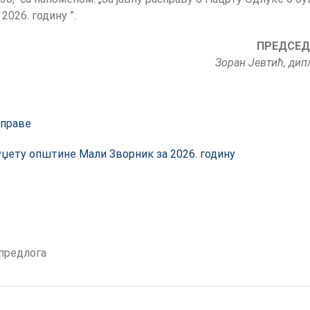
2026. годину ”.
ПРЕДСЕД
Зоран Јевтић, дип
справе
уџету општине Мали Зворник за 2026. годину
предлога