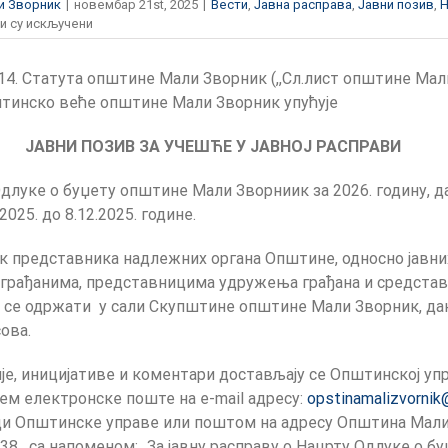
и Зворник
|
новембар 21st, 2025
|
Вести
,
Јавна расправа
,
Јавни позив
,
Н
на
и су искључени
Јавна
расправа
14. Статута општине Мали Зворник (,,Сл.лист општине Мал
–
Нацрт
пштинско веће општине Мали Зворник упућује
Одлуке
о
ЈАВНИ ПОЗИВ ЗА УЧЕШЋЕ У ЈАВНОЈ РАСПРАВИ
буџету
општине
луке о буџету општине Мали Зворниик за 2026. годину, дај
Мали
2025. до 8.12.2025. године.
Зворник
за
2026.
к представника надлежних органа Општине, односно јавни
годину
грађанима, представницима удружења грађана и средстава
се одржати у сали Скупштине општине Мали Зворник, дана
сова.
ије, иницијативе и коментари достављају се Општинској у
ем електронске поште на e-mail адресу:
opstinamalizvornik
ци Општинске управе или поштом на адресу Општина Мал
 38, са напоменом: „За јавну расправу о Нацрту Одлуке о 