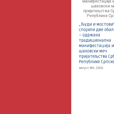
„Људи и мостови
спојили две оба
– одржана
традиционална
манифестација и
шаховски меч
пријатељства Срб
Републике Српск
август 8th, 2026