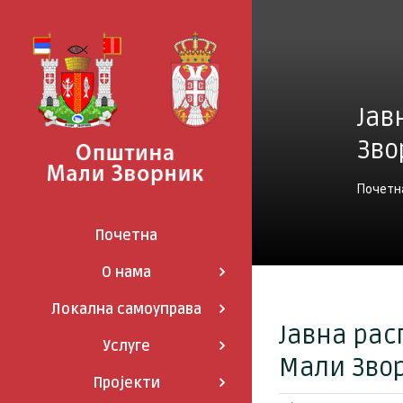
Skip
to
content
Јав
Зво
Почетн
Почетна
О нама
Локална самоуправа
Јавна рас
Услуге
Мали Звор
Пројекти