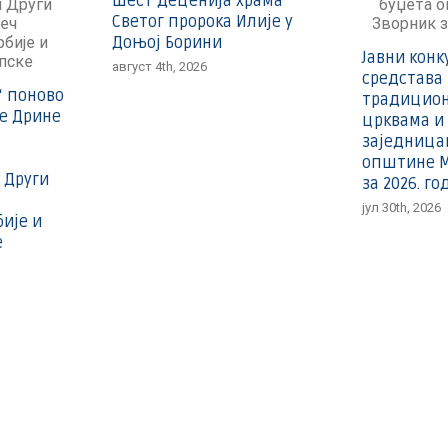
Шест деценија храма
Светог пророка Илије у
Доњој Борини
Јавни конк
август 4th, 2026
средстава
“ поново
традицио
ле Дрине
црквама и
заједница
општине М
 Други
за 2026. го
јул 30th, 2026
ије и
е