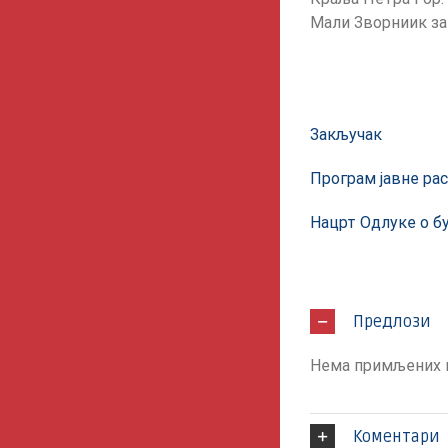
Мали Зворниик за 
Закључак
Програм јавне ра
Нацрт Одлуке о б
Предлози
Нема примљених 
Коментари