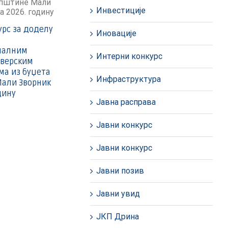
Инвестиције
урс за доделу
Иновације
налним
Интерни конкурс
 верским
ма из буџета
Инфраструктура
али Зворник
дину
Јавна расправа
Јавни конкурс
Јавни конкурс
Јавни позив
Јавни увид
ЈКП Дрина