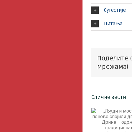
Сугестије
Питања
Поделите 
мрежама!
Сличне вести