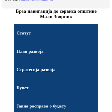
Брза навигација до сервиса општине
Мали Зворник
Статут
План развоја
Стратегија развоја
Буџет
Јавна расправа о буџету