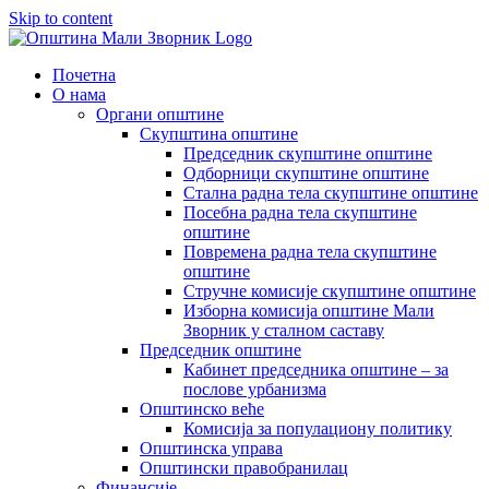
Skip to content
Почетна
О нама
Органи општине
Скупштина општине
Председник скупштине општине
Одборници скупштине општине
Стална радна тела скупштине општине
Посебна радна тела скупштине
општине
Повремена радна тела скупштине
општине
Стручне комисије скупштине општине
Изборна комисија општине Мали
Зворник у сталном саставу
Председник општине
Кабинет председника општине – за
послове урбанизма
Општинско веће
Комисија за популациону политику
Општинска управа
Општински правобранилац
Финансије