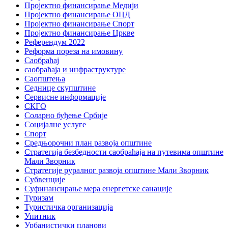
Пројектно финансирање Медији
Пројектно финансирање ОЦД
Пројектно финансирање Спорт
Пројектно финансирање Цркве
Референдум 2022
Реформа пореза на имовину
Саобраћај
саобраћаја и инфраструктуре
Саопштења
Седнице скупштине
Сервисне информације
СКГО
Соларно буђење Србије
Социјалне услуге
Спорт
Средњорочни план развоја општине
Стратегија безбедности саобраћаја на путевима општине
Мали Зворник
Стратегије руралног развоја општине Мали Зворник
Субвенције
Суфинансирање мера енергетске санације
Туризам
Туристичка организација
Упитник
Урбанистички планови