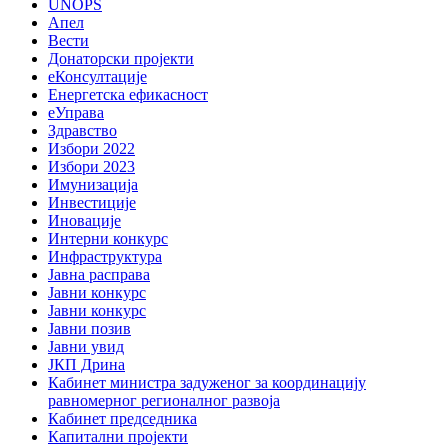
UNOPS
Апел
Вести
Донаторски пројекти
еКонсултације
Енергетска ефикасност
еУправа
Здравство
Избори 2022
Избори 2023
Имунизација
Инвестиције
Иновације
Интерни конкурс
Инфраструктура
Јавна расправа
Јавни конкурс
Јавни конкурс
Јавни позив
Јавни увид
ЈКП Дрина
Кабинет министра задуженог за координацију
равномерног регионалног развоја
Кабинет председника
Капитални пројекти