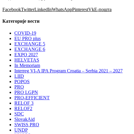
Facebook
Twitter
LinkedIn
WhatsApp
Pinterest
Vk
Е-пошта
Категорије вести
COVID-19
EU PRO plus
EXCHANGE 5
EXCHANGE 6
EXPO 2027
HELVETAS
In Memoriam
Interreg VI-A IPA Program Croatia – Serbia 2021 – 2027
LIID
POPOS
PRO
PRO LGPN
PRO-EFFICIENT
RELOF 3
RELOF2
SDC
SlovakAid
SWISS PRO
UNDP