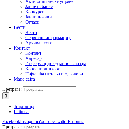
Акти општинске управе
Јавне набавке
Конкурси
Јавни позиви
Огласи
Вести
Вести
Сервисне информације
Архива вести
Контакт
Контакт
Адресар
Информације од јавног значаја
Корисни линкови
Најчешћа питања и одговори
Мапа сајта
Претрага:
Ћирилица
Latinica
Facebook
Instagram
YouTube
Twitter
Е-пошта
Претрага: