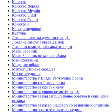
Конкурс
Конкурс Верске
Конкурс Медији
Конкурс ОЦД
Конкурс Спорт
Конкурси
Кораци подршке
Култура
Локална пореска администрација
Локална самоуправа за 21. век
Локални план управљања отпадом
Мали Зворник
Мали Зворник по мери грађана
Манифестације
Медијске објаве
Међуопштинска сарадња
Месне заједнице
Министарства у Влади Републике Србије
Министарство грађевинарства
Министарство за бригу о селу
Министарство за европске интеграције
Министарство за рад запошљавање борачка и социјална
питања
Министарство за развој недовољно развијених општина
Министарство заштите животне средине