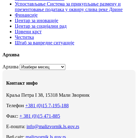
Успостављање Система за прикупљање размену и
презентовање података у оквиру слива реке Дрине
Финансије
Центар за иновације
Центар за социјални рад
Црвени крст
Честитка
Штаб за ванредне ситуације
Архива
Архива
Контакт инфо
Краља Петра I 38, 15318 Мали Зворник
Телефон
+381 (0)15 7-195-188
Факс:
+ 381 (0)15 471-885
Е-пошта:
info@malizvornik.ls.gov.rs
Веб сајт:
malizvornik.ls.gov.rs