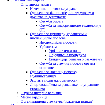
Локална самоуправа
Општинска управа
Начелник општинске управе
Одељење за финансије, општу управу и
друштвене делатности
Служба буџета
Служба за информационе технологије
(IT)
Одељење за привреду, урбанизам и
инспекцијске послове
Инспекцијски послови
Урбанизам
Урбанистички план
Обједињена процедура
Евиденција решења о озакоњењу
Служба за стручне послове органа
општине
Одељење за локалну пореску
администрацију
Заштита података о личности
Лица овлашћена за решавање по управним
стварима
Служба интерне ревизије
Месне заједнице
Организациона структура (графички приказ)