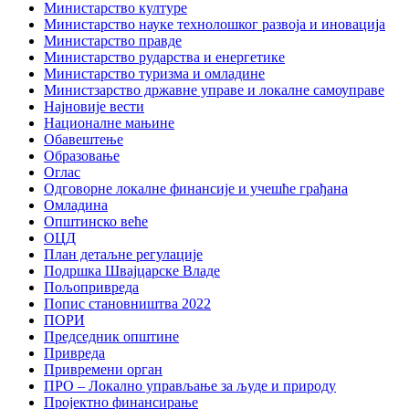
Министарство културе
Министарство науке технолошког развоја и иновација
Министарство правде
Министарство рударства и енергетике
Министарство туризма и омладине
Министзарство државне управе и локалне самоуправе
Најновије вести
Националне мањине
Обавештење
Образовање
Оглас
Одговорне локалне финансије и учешће грађана
Омладина
Општинско веће
ОЦД
План детаљне регулације
Подршка Швајцарске Владе
Пољопривреда
Попис становништва 2022
ПОРИ
Председник општине
Привреда
Привремени орган
ПРО – Локално управљање за људе и природу
Пројектно финансирање