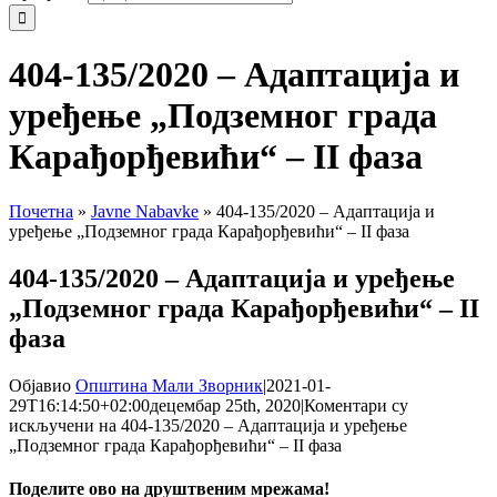
404-135/2020 – Адаптација и
уређење „Подземног града
Карађорђевићи“ – II фаза
Почетна
»
Javne Nabavke
»
404-135/2020 – Адаптација и
уређење „Подземног града Карађорђевићи“ – II фаза
404-135/2020 – Адаптација и уређење
„Подземног града Карађорђевићи“ – II
фаза
Објавио
Општина Мали Зворник
|
2021-01-
29T16:14:50+02:00
децембар 25th, 2020
|
Коментари су
искључени
на 404-135/2020 – Адаптација и уређење
„Подземног града Карађорђевићи“ – II фаза
Поделите ово на друштвеним мрежама!