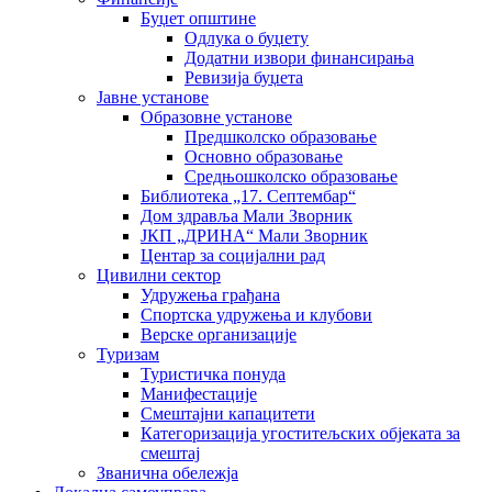
Буџет општине
Одлука о буџету
Додатни извори финансирања
Ревизија буџета
Јавне установе
Образовне установе
Предшколско образовање
Основно образовање
Средњошколско образовање
Библиотека „17. Септембар“
Дом здравља Мали Зворник
ЈКП „ДРИНА“ Мали Зворник
Центар за социјални рад
Цивилни сектор
Удружења грађана
Спортска удружења и клубови
Верске организације
Туризам
Туристичка понуда
Манифестације
Смештајни капацитети
Категоризација угоститељских објеката за
смештај
Званична обележја