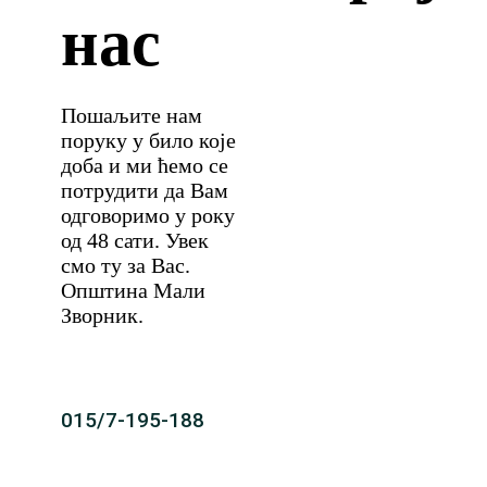
нас
Пошаљите нам
поруку у било које
доба и ми ћемо се
потрудити да Вам
одговоримо у року
од 48 сати. Увек
смо ту за Вас.
Општина Мали
Зворник.
015/7-195-188