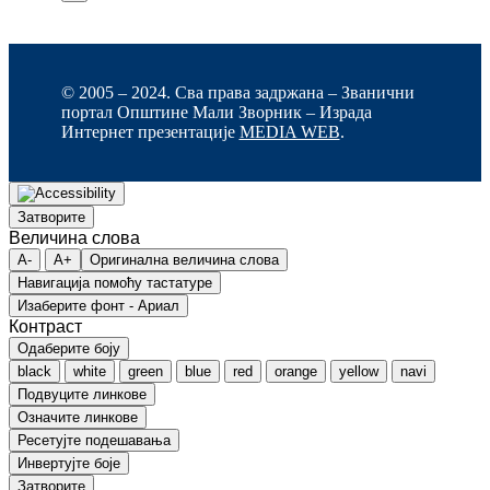
© 2005 – 2024. Сва права задржана – Званични
портал Општине Мали Зворник – Израда
Интернет презентације
MEDIA WEB
.
Затворите
Величина слова
A-
A+
Оригинална величина слова
Навигација помоћу тастатуре
Изаберите фонт - Ариал
Контраст
Одаберите боју
black
white
green
blue
red
orange
yellow
navi
Подвуците линкове
Означите линкове
Ресетујте подешавања
Инвертујте боје
Затворите