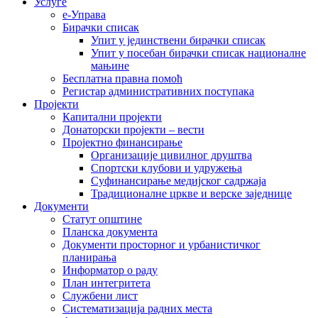
Услуге
е-Управа
Бирачки списак
Упит у јединствени бирачки списак
Упит у посебан бирачки списак националне
мањине
Бесплатна правна помоћ
Регистар административних поступака
Пројекти
Капитални пројекти
Донаторски пројекти – вести
Пројектно финансирање
Организације цивилног друштва
Спортски клубови и удружења
Суфинансирање медијског садржаја
Традиционалне цркве и верске заједнице
Документи
Статут општине
Планска документа
Документи просторног и урбанистичког
планирања
Информатор о раду
План интегритета
Службени лист
Систематизација радних места