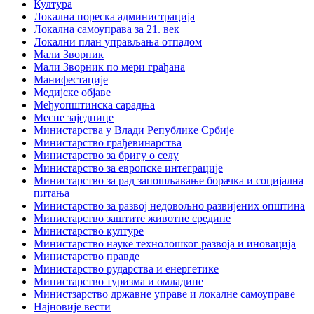
Култура
Локална пореска администрација
Локална самоуправа за 21. век
Локални план управљања отпадом
Мали Зворник
Мали Зворник по мери грађана
Манифестације
Медијске објаве
Међуопштинска сарадња
Месне заједнице
Министарства у Влади Републике Србије
Министарство грађевинарства
Министарство за бригу о селу
Министарство за европске интеграције
Министарство за рад запошљавање борачка и социјална
питања
Министарство за развој недовољно развијених општина
Министарство заштите животне средине
Министарство културе
Министарство науке технолошког развоја и иновација
Министарство правде
Министарство рударства и енергетике
Министарство туризма и омладине
Министзарство државне управе и локалне самоуправе
Најновије вести