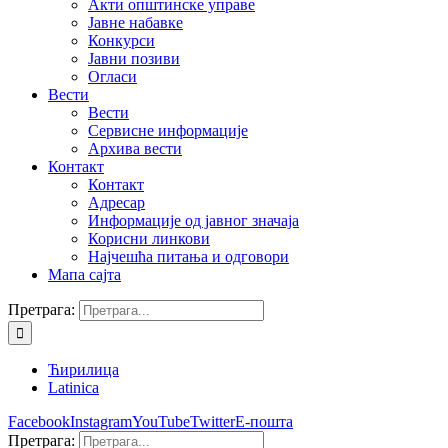
Акти општинске управе
Јавне набавке
Конкурси
Јавни позиви
Огласи
Вести
Вести
Сервисне информације
Архива вести
Контакт
Контакт
Адресар
Информације од јавног значаја
Корисни линкови
Најчешћа питања и одговори
Мапа сајта
Претрага:
Ћирилица
Latinica
Facebook
Instagram
YouTube
Twitter
Е-пошта
Претрага: