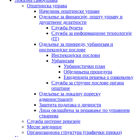
Локална самоуправа
Општинска управа
Начелник општинске управе
Одељење за финансије, општу управу и
друштвене делатности
Служба буџета
Служба за информационе технологије
(IT)
Одељење за привреду, урбанизам и
инспекцијске послове
Инспекцијски послови
Урбанизам
Урбанистички план
Обједињена процедура
Евиденција решења о озакоњењу
Служба за стручне послове органа
општине
Одељење за локалну пореску
администрацију
Заштита података о личности
Лица овлашћена за решавање по управним
стварима
Служба интерне ревизије
Месне заједнице
Организациона структура (графички приказ)