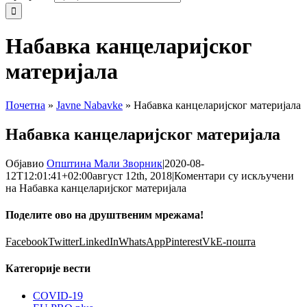
Набавка канцеларијског
материјала
Почетна
»
Javne Nabavke
»
Набавка канцеларијског материјала
Набавка канцеларијског материјала
Објавио
Општина Мали Зворник
|
2020-08-
12T12:01:41+02:00
август 12th, 2018
|
Коментари су искључени
на Набавка канцеларијског материјала
Поделите ово на друштвеним мрежама!
Facebook
Twitter
LinkedIn
WhatsApp
Pinterest
Vk
Е-пошта
Категорије вести
COVID-19