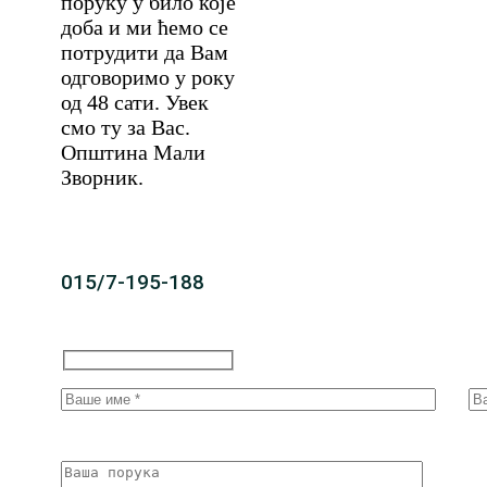
поруку у било које
доба и ми ћемо се
потрудити да Вам
одговоримо у року
од 48 сати. Увек
смо ту за Вас.
Општина Мали
Зворник.
015/7-195-188