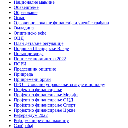
Националне мањине
Обавештење
Образовање
Оглас
Одговорне локалне финансије и учешће грађана
Омладина
Општинско веће
ОЦД
План детаљне регулације
Подршка Швајцарске Владе
Пољопривреда
Попис становништва 2022
ПОРИ
Председник општине
Привреда
Привремени орган
ПРО – Локално управљање за људе и природу
Пројектно финансирање
Пројектно финансирање Медији
Пројектно финансирање ОЦД
Пројектно финансирање Спорт
Пројектно финансирање Цркве
Референдум 2022
Реформа пореза на имовину
Саобраћај