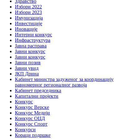
Здравство
Избори 2022
Избори 2023
Имунизација
Инвестиције
Иновације
Интерни конкурс
Инфраструктура
Јавна расправа
Јавни конкурс
Јавни конкурс
Јавни позив
Јавни увид
ЈКП Дрина
Кабинет министра задуженог за координацију
равномерног регионалног развоја
Кабинет председника
Капитални пројекти
Конкурс
Конкурс Верске
Конкурс Медији
Конкурс ОЦД
Конкурс Спорт
Конкурси
Кораци подршке