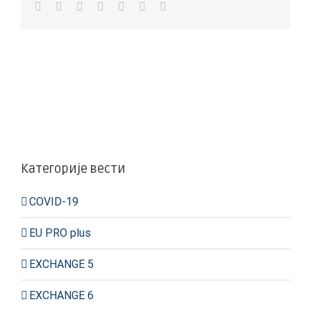
радова
Facebook
Twitter
LinkedIn
WhatsApp
Pinterest
Vk
Е-
на
пошта
изградњи
дечијих
игралишта
на
подручју
општине
Мали
Зворник
Категорије вести
COVID-19
EU PRO plus
EXCHANGE 5
EXCHANGE 6