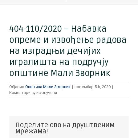
404-110/2020 – Набавка
опреме и извођење радова
на изградњи дечијих
игралишта на подручју
општине Мали Зворник
Објавио
Општина Мали Зворник
|
новембар 5th, 2020
|
на
Коментари су искључени
404-
110/2020
–
Набавка
опреме
Поделите ово на друштвеним
и
мрежама!
извођење