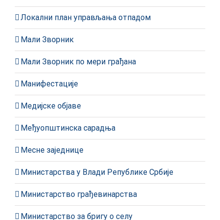
Локални план управљања отпадом
Мали Зворник
Мали Зворник по мери грађана
Манифестације
Медијске објаве
Међуопштинска сарадња
Месне заједнице
Министарства у Влади Републике Србије
Министарство грађевинарства
Министарство за бригу о селу