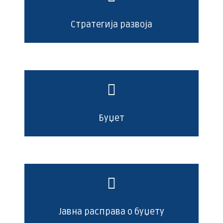
Стратегија развоја
Буџет
Јавна расправа о буџету