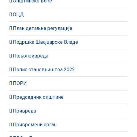
Општинско веће
ОЦД
План детаљне регулације
Подршка Швајцарске Владе
Пољопривреда
Попис становништва 2022
ПОРИ
Председник општине
Привреда
Привремени орган