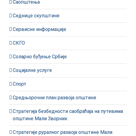
Саопштења
Седнице скупштине
Сервисне информације
СКГО
Соларно буђење Србије
Социјалне услуге
Спорт
Средњорочни план развоја општине
Стратегија безбедности саобраћаја на путевима
општине Мали Зворник
Стратегије руралног развоја општине Мали