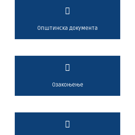
Општинска документа
Озакоњење