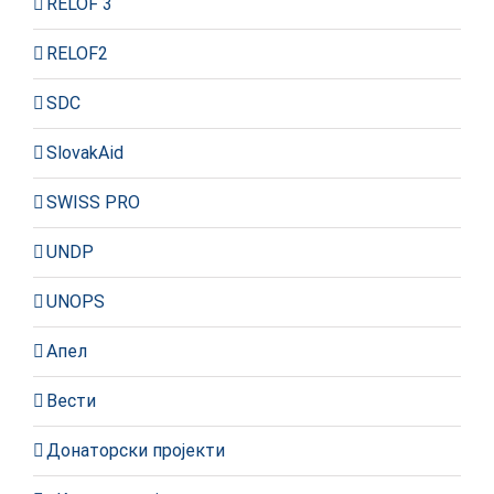
RELOF 3
RELOF2
SDC
SlovakAid
SWISS PRO
UNDP
UNOPS
Апел
Вести
Донаторски пројекти