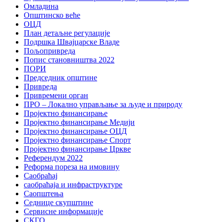
Омладина
Општинско веће
ОЦД
План детаљне регулације
Подршка Швајцарске Владе
Пољопривреда
Попис становништва 2022
ПОРИ
Председник општине
Привреда
Привремени орган
ПРО – Локално управљање за људе и природу
Пројектно финансирање
Пројектно финансирање Медији
Пројектно финансирање ОЦД
Пројектно финансирање Спорт
Пројектно финансирање Цркве
Референдум 2022
Реформа пореза на имовину
Саобраћај
саобраћаја и инфраструктуре
Саопштења
Седнице скупштине
Сервисне информације
СКГО