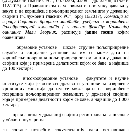
(„Службени гласник РС“, бр. 62/06, 65/08 – др. Закон, 41/09 и
112/2015) и Правилником о условима и поступку давања у
закуп и на коришћење пољопривредног земљишта у државној
својини (“Службени гласник РС”, број 16/2017),
Комисија за
израду Годишњег програма заштите, уређења и коришћења
пољопривредног земљишта ( у даљем тексту: Комисија)
општине Мали Зворник
, расписује
јавни позив
којим
обавештава:
– образовнe установe – школe, стручнe пољопривреднe
службe и социјалнe установe да им се може дати на
коришћење површина пољопривредног земљишта у државној
својини која је примерена делатности којом се баве, а највише
до 100 хектара;
– високообразовнe установe – факултетe и научнe
институтe чији је оснивач држава и установe за извршење
кривичних санкција да им се може дати на коришћење
површина пољопривредног земљишта у државној својини
која је примерена делатности којом се баве, а највише до 1.000
хектара;
– правнa лицa у државној својини регистрована за послове
у области шумарства;
да доставе потребну документацију ради остваривања