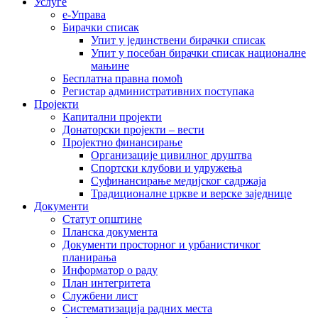
Услуге
е-Управа
Бирачки списак
Упит у јединствени бирачки списак
Упит у посебан бирачки списак националне
мањине
Бесплатна правна помоћ
Регистар административних поступака
Пројекти
Капитални пројекти
Донаторски пројекти – вести
Пројектно финансирање
Организације цивилног друштва
Спортски клубови и удружења
Суфинансирање медијског садржаја
Традиционалне цркве и верске заједнице
Документи
Статут општине
Планска документа
Документи просторног и урбанистичког
планирања
Информатор о раду
План интегритета
Службени лист
Систематизација радних места