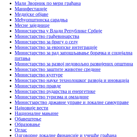
Мали Зворник по мери грађана
Манифестације
Медијске објаве
Међуопштинска сарадња
Месне заједнице
Министарства у Влади Републике Србије
Министарство грађевинарства
Министарство за бригу о селу
Министарство за европске интеграције
Министарство за рад запошљавање борачка и социјална
питања
Министарство за развој недовољно развијених општина
Министарство заштите животне средине
Министарство културе
Министарство науке технолошког развоја и иновација
Министарство правде
Министарство рударства и енергетике
Министарство туризма и омладине
Министзарство државне управе и локалне самоуправе
Најновије вести
Националне мањине
Обавештење
Образовање
Оглас
Одговорне локалне финансије и учешће грађана