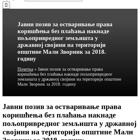
Јавни позив за остваривање права
коришћења без плаћања накнаде
пољопривредног земљишта у
државној својини на територији
општине Мали Зворник за 2018.
годину
Почетна
»
Јавни позив за остваривање права
коришћења без плаћања накнаде пољопривредног
земљишта у државној својини на територији општине
Мали Зворник за 2018. годину
Јавни позив за остваривање права
коришћења без плаћања накнаде
пољопривредног земљишта у државној
својини на територији општине Мали