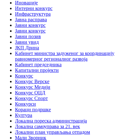
Иновације
Интерни конкурс
Инфраструктура
Јавна расправа
Јавни конкурс
Јавни конкурс
Јавни позив
Јавни увид
ЈКП Дрина
Кабинет министра задуженог за координацију
равномерног регионалног развоја
Кабинет председника
Капитални пројекти
Конкурс
Конкурс Верске
Конкурс Медији
Конкурс ОЦД
Конкурс Спорт
Конкурси
Кораци подршке
Култура
Локална пореска администрација
Локална самоуправа за 21. век
Локални план управљања отпадом
Мали Зворник