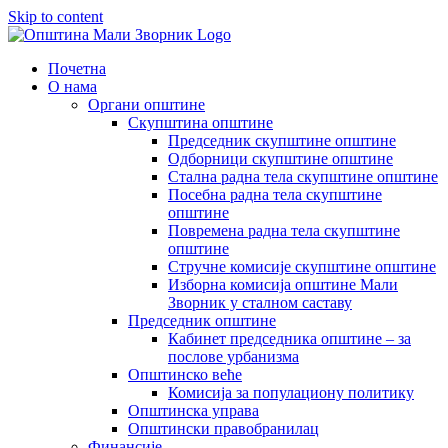
Skip to content
Почетна
О нама
Органи општине
Скупштина општине
Председник скупштине општине
Одборници скупштине општине
Стална радна тела скупштине општине
Посебна радна тела скупштине
општине
Повремена радна тела скупштине
општине
Стручне комисије скупштине општине
Изборна комисија општине Мали
Зворник у сталном саставу
Председник општине
Кабинет председника општине – за
послове урбанизма
Општинско веће
Комисија за популациону политику
Општинска управа
Општински правобранилац
Финансије