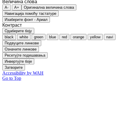
Величина слова
A-
A+
Оригинална величина слова
Навигација помоћу тастатуре
Изаберите фонт - Ариал
Контраст
Одаберите боју
black
white
green
blue
red
orange
yellow
navi
Подвуците линкове
Означите линкове
Ресетујте подешавања
Инвертујте боје
Затворите
Accessibility by WAH
Go to Top