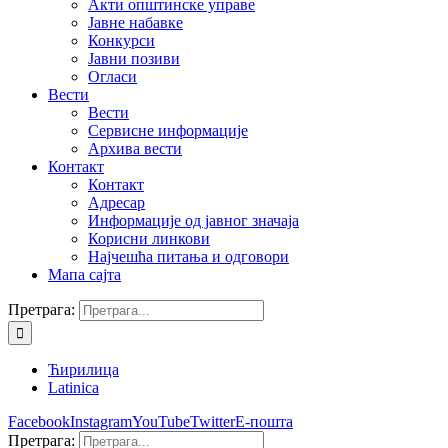
Акти општинске управе
Јавне набавке
Конкурси
Јавни позиви
Огласи
Вести
Вести
Сервисне информације
Архива вести
Контакт
Контакт
Адресар
Информације од јавног значаја
Корисни линкови
Најчешћа питања и одговори
Мапа сајта
Претрага:
Ћирилица
Latinica
Facebook
Instagram
YouTube
Twitter
Е-пошта
Претрага: