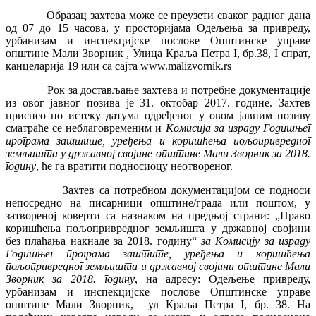
Образац захтева може се преузети сваког радног дана
од 07 до 15 часова, у просторијама Одељења за привреду,
урбанизам и инспекцијске послове Општинске управе
општине Мали Зворник , Улица Краља Петра I, бр.38, I спрат,
канцеларија 19 или са сајта www.malizvornik.rs
Рок за достављање захтева и потребне документације
из овог јавног позива је 31. октобар 2017. године. Захтев
приспео по истеку датума одређеног у овом јавним позиву
сматраће се неблаговременим и
Комисија
за израду Годишњег
програма заштите, уређења и коришћења пољопривредног
земљишта у државној својине општине Мали Зворник за 2018.
годину
, ће га вратити подносиоцу неотвореног.
Захтев са потребном документацијом се подноси
непосредно на писарници општине/града или поштом, у
затвореној коверти са назнаком на предњој страни: „Право
коришћења пољопривредног земљишта у државној својини
без плаћања накнаде за 2018. годину“
за Комисију за израду
Годишњег програма заштите, уређења и коришћења
пољопривредног земљишта
u
државној својини општине Мали
Зворник за 2018. годину
, на адресу: Одељење привреду,
урбанизам и инспекцијске послове Општинске управе
општине Мали Зворник, ул Краља Петра I, бр. 38. На