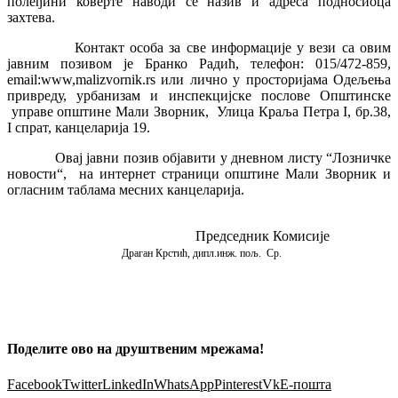
полеђини коверте наводи се назив и адреса подносиоца
захтева.
Контакт особа за све информације у вези са овим
јавним позивом је Бранко Радић, телефон: 015/472-859,
email:www,malizvornik.rs или лично у просторијама Одељења
привреду, урбанизам и инспекцијске послове Општинске
управе општине Мали Зворник, Улица Краља Петра I, бр.38,
I спрат, канцеларија 19.
Овај јавни позив објавити у дневном листу “Лозничке
новости“, на интернет страници општине Мали Зворник и
огласним таблама месних канцеларија.
Председник Комисије
Драган Крстић, дипл.инж. пољ. Ср.
Поделите ово на друштвеним мрежама!
Facebook
Twitter
LinkedIn
WhatsApp
Pinterest
Vk
Е-пошта