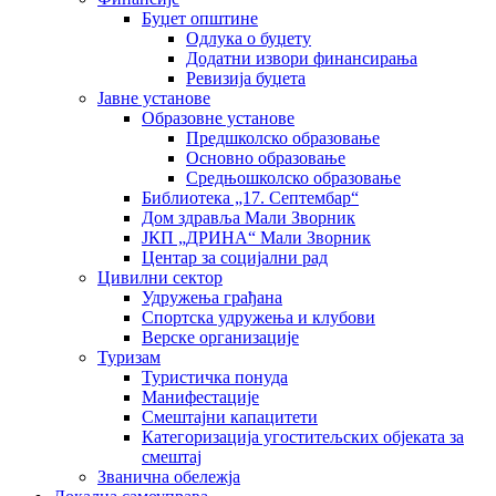
Буџет општине
Одлука о буџету
Додатни извори финансирања
Ревизија буџета
Јавне установе
Образовне установе
Предшколско образовање
Основно образовање
Средњошколско образовање
Библиотека „17. Септембар“
Дом здравља Мали Зворник
ЈКП „ДРИНА“ Мали Зворник
Центар за социјални рад
Цивилни сектор
Удружења грађана
Спортска удружења и клубови
Верске организације
Туризам
Туристичка понуда
Манифестације
Смештајни капацитети
Категоризација угоститељских објеката за
смештај
Званична обележја