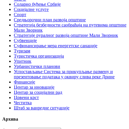
Соларно буђење Србије
Социјалне услуге
Спорт
Средњорочни план развоја општине
Стратегија безбедности саобраћаја на путевима општине
Мали Зворник
Стратегије руралног развоја општине Мали Зворник
Субвенције
Суфинансирање мера енергетске санације
Туризам
Туристичка организација
Упитник
Урбанистички планови
Успостављање Система за прикупљање размену и
презентовање података у оквиру слива реке Дрине
Финансије
Центар за иновације
Центар за социјални рад
Црвени крст
Честитка
Штаб за ванредне ситуације
Архива