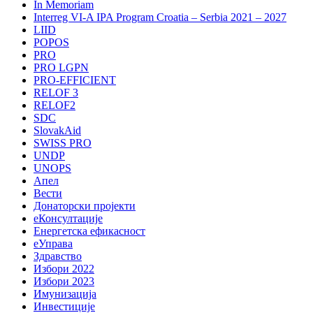
In Memoriam
Interreg VI-A IPA Program Croatia – Serbia 2021 – 2027
LIID
POPOS
PRO
PRO LGPN
PRO-EFFICIENT
RELOF 3
RELOF2
SDC
SlovakAid
SWISS PRO
UNDP
UNOPS
Апел
Вести
Донаторски пројекти
еКонсултације
Енергетска ефикасност
еУправа
Здравство
Избори 2022
Избори 2023
Имунизација
Инвестиције