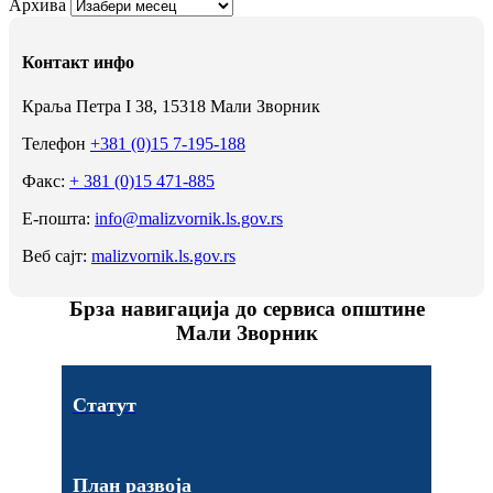
Архива
Контакт инфо
Краља Петра I 38, 15318 Мали Зворник
Телефон
+381 (0)15 7-195-188
Факс:
+ 381 (0)15 471-885
Е-пошта:
info@malizvornik.ls.gov.rs
Веб сајт:
malizvornik.ls.gov.rs
Брза навигација до сервиса општине
Мали Зворник
Статут
План развоја