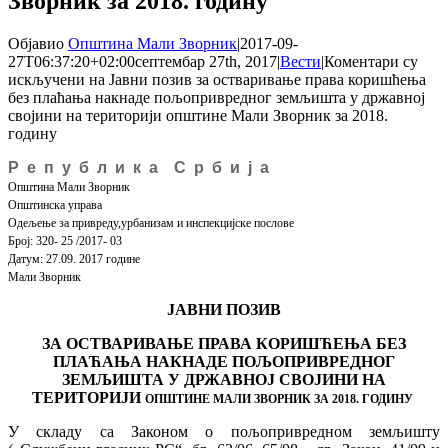
Зворник за 2018. годину
Објавио
Општина Мали Зворник
|
2017-09-
27T06:37:20+02:00
септембар 27th, 2017
|
Вести
|
Коментари су
искључени
на Јавни позив за остваривање права коришћења
без плаћања накнаде пољопривредног земљишта у државној
својини на територији општине Мали Зворник за 2018.
годину
Р е п у б л и к а С р б и ј а
Општина Мали Зворник
Општинска управа
Одељење за привреду,урбанизам и инспекцијске послове
Број: 320- 25 /2017- 03
Датум: 27.09. 2017 године
Мали Зворник
ЈАВНИ ПОЗИВ
ЗА ОСТВАРИВАЊЕ ПРАВА КОРИШЋЕЊА БЕЗ
ПЛАЋАЊА НАКНАДЕ ПОЉОПРИВРЕДНОГ
ЗЕМЉИШТА У ДРЖАВНОЈ СВОЈИНИ НА
ТЕРИТОРИЈИ
ОПШТИНЕ МАЛИ ЗВОРНИК ЗА 2018. ГОДИНУ
У складу са Законом о пољопривредном земљишту