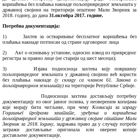
коришћења без плаћања накнаде пољопривредног земљишта у
државној својини на територији општине Мали Зворник за
2018. годину, до дана
31.октобра 2017. године.
Потребна документација:
1) Захтев за остваривање бесплатног коришћења без
плаћања накнаде потписан од стране одговорног лица
2) Акт о оснивању установе, односно извод из привредног
регистра за правно лице (не старији од шест месеци);
3) Изјава подносиоца захтева коју површину
пољопривредног земљишта у државној својини већ користи
без плаћања накнаде
(у складу са чланом 61. Закона о
пољопривредном земљишту)
на територији Републике Србије.
Подносиоци захтева достављају потребну
документацију из овог јавног позива, у неовереним копијама
које морају бити читљиве, при чему
Комисија
за израду
Годишњег програма заштите, уређења и коришћења
пољопривредног земљишта у државној својине општине Мали
Зворник за 2018. годину
, задржава право да у случају потребе
затражи достављање оригинала или оверене копије
достављене документације.