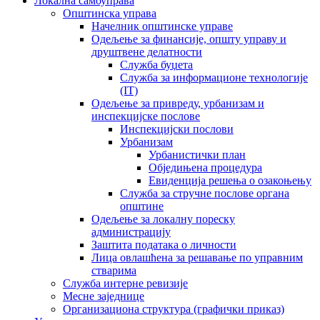
Локална самоуправа
Општинска управа
Начелник општинске управе
Одељење за финансије, општу управу и
друштвене делатности
Служба буџета
Служба за информационе технологије
(IT)
Одељење за привреду, урбанизам и
инспекцијске послове
Инспекцијски послови
Урбанизам
Урбанистички план
Обједињена процедура
Евиденција решења о озакоњењу
Служба за стручне послове органа
општине
Одељење за локалну пореску
администрацију
Заштита података о личности
Лица овлашћена за решавање по управним
стварима
Служба интерне ревизије
Месне заједнице
Организациона структура (графички приказ)