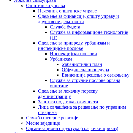
Локална самоуправа
Општинска управа
Начелник општинске управе
Одељење за финансије, општу управу и
друштвене делатности
Служба буџета
Служба за информационе технологије
(IT)
Одељење за привреду, урбанизам и
инспекцијске послове
Инспекцијски послови
Урбанизам
Урбанистички план
Обједињена процедура
Евиденција решења о озакоњењу
Служба за стручне послове органа
општине
Одељење за локалну пореску
администрацију
Заштита података о личности
Лица овлашћена за решавање по управним
стварима
Служба интерне ревизије
Месне заједнице
Организациона структура (графички приказ)