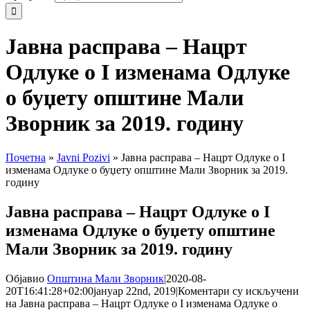
Јавна расправа – Нацрт
Одлуке о I изменама Одлуке
о буџету општине Мали
Зворник за 2019. годину
Почетна
»
Javni Pozivi
»
Јавна расправа – Нацрт Одлуке о I
изменама Одлуке о буџету општине Мали Зворник за 2019.
годину
Јавна расправа – Нацрт Одлуке о I
изменама Одлуке о буџету општине
Мали Зворник за 2019. годину
Објавио
Општина Мали Зворник
|
2020-08-
20T16:41:28+02:00
јануар 22nd, 2019
|
Коментари су искључени
на Јавна расправа – Нацрт Одлуке о I изменама Одлуке о