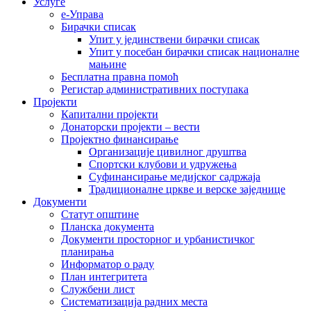
Услуге
е-Управа
Бирачки списак
Упит у јединствени бирачки списак
Упит у посебан бирачки списак националне
мањине
Бесплатна правна помоћ
Регистар административних поступака
Пројекти
Капитални пројекти
Донаторски пројекти – вести
Пројектно финансирање
Организације цивилног друштва
Спортски клубови и удружења
Суфинансирање медијског садржаја
Традиционалне цркве и верске заједнице
Документи
Статут општине
Планска документа
Документи просторног и урбанистичког
планирања
Информатор о раду
План интегритета
Службени лист
Систематизација радних места