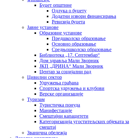
Буџет општине
Одлука о буџету
Додатни извори финансирања
Ревизија буџета
Јавне установе
Образовне установе
Предшколско образовање
Основно образовање
Средњошколско образовање
Библиотека „17. Септембар“
Дом здравља Мали Зворник
ЈКП „ДРИНА“ Мали Зворник
Центар за социјални рад
Цивилни сектор
Удружења грађана
Спортска удружења и клубови
Верске организације
Туризам
Туристичка понуда
Манифестације
Смештајни капацитети
Категоризација угоститељских објеката за
смештај
Званична обележја