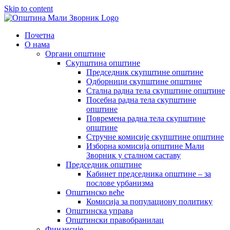
Skip to content
Почетна
О нама
Органи општине
Скупштина општине
Председник скупштине општине
Одборници скупштине општине
Стална радна тела скупштине општине
Посебна радна тела скупштине
општине
Повремена радна тела скупштине
општине
Стручне комисије скупштине општине
Изборна комисија општине Мали
Зворник у сталном саставу
Председник општине
Кабинет председника општине – за
послове урбанизма
Општинско веће
Комисија за популациону политику
Општинска управа
Општински правобранилац
Финансије