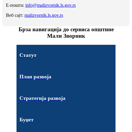
Е-пошта:
info@malizvornik.ls.gov.rs
Веб сајт:
malizvornik.ls.gov.rs
Брза навигација до сервиса општине
Мали Зворник
Статут
План развоја
Стратегија развоја
Буџет