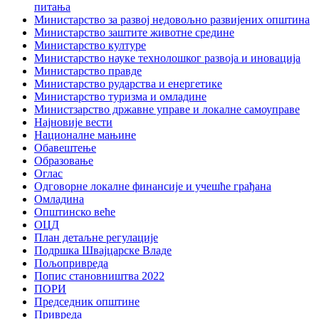
питања
Министарство за развој недовољно развијених општина
Министарство заштите животне средине
Министарство културе
Министарство науке технолошког развоја и иновација
Министарство правде
Министарство рударства и енергетике
Министарство туризма и омладине
Министзарство државне управе и локалне самоуправе
Најновије вести
Националне мањине
Обавештење
Образовање
Оглас
Одговорне локалне финансије и учешће грађана
Омладина
Општинско веће
ОЦД
План детаљне регулације
Подршка Швајцарске Владе
Пољопривреда
Попис становништва 2022
ПОРИ
Председник општине
Привреда