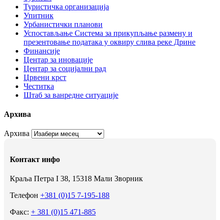
Туристичка организација
Упитник
Урбанистички планови
Успостављање Система за прикупљање размену и
презентовање података у оквиру слива реке Дрине
Финансије
Центар за иновације
Центар за социјални рад
Црвени крст
Честитка
Штаб за ванредне ситуације
Архива
Архива
Контакт инфо
Краља Петра I 38, 15318 Мали Зворник
Телефон
+381 (0)15 7-195-188
Факс:
+ 381 (0)15 471-885