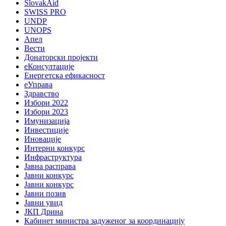
SlovakAid
SWISS PRO
UNDP
UNOPS
Апел
Вести
Донаторски пројекти
еКонсултације
Енергетска ефикасност
еУправа
Здравство
Избори 2022
Избори 2023
Имунизација
Инвестиције
Иновације
Интерни конкурс
Инфраструктура
Јавна расправа
Јавни конкурс
Јавни конкурс
Јавни позив
Јавни увид
ЈКП Дрина
Кабинет министра задуженог за координацију