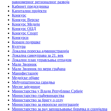
равномерног регионалног развоја
Кабинет председника
Капитални пројекти
Конкурс
Конкурс Верске
Конкурс Медији
Конкурс ОЦД
Конкурс Спорт
Конкурси
Кораци подршке
Култура
Локална пореска администрација
Локална самоуправа за 21. век
Локални план управљања отпадом
Мали Зворник
Мали Зворник по мери грађана
Манифестације
Медијске објаве
Међуопштинска сарадња
Месне заједнице
Министарства у Влади Републике Србије
Министарство грађевинарства
Министарство за бригу о селу
Министарство за европске интеграције
Министарство за рад запошљавање борачка и социјална