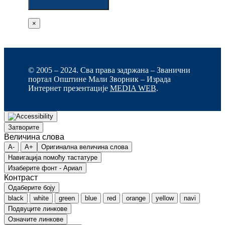
×
© 2005 – 2024. Сва права задржана – Званични
портал Општине Мали Зворник – Израда
Интернет презентације
MEDIA WEB
.
Затворите
Величина слова
A-
A+
Оригинална величина слова
Навигација помоћу тастатуре
Изаберите фонт - Ариал
Контраст
Одаберите боју
black
white
green
blue
red
orange
yellow
navi
Подвуците линкове
Означите линкове