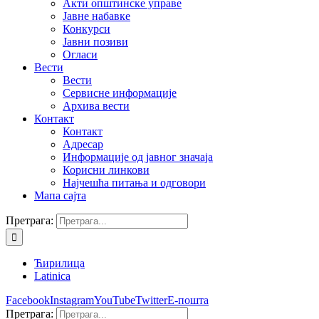
Акти општинске управе
Јавне набавке
Конкурси
Јавни позиви
Огласи
Вести
Вести
Сервисне информације
Архива вести
Контакт
Контакт
Адресар
Информације од јавног значаја
Корисни линкови
Најчешћа питања и одговори
Мапа сајта
Претрага:
Ћирилица
Latinica
Facebook
Instagram
YouTube
Twitter
Е-пошта
Претрага: