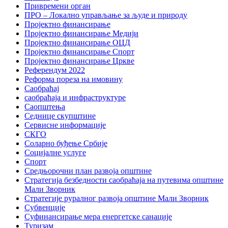
Привремени орган
ПРО – Локално управљање за људе и природу
Пројектно финансирање
Пројектно финансирање Медији
Пројектно финансирање ОЦД
Пројектно финансирање Спорт
Пројектно финансирање Цркве
Референдум 2022
Реформа пореза на имовину
Саобраћај
саобраћаја и инфраструктуре
Саопштења
Седнице скупштине
Сервисне информације
СКГО
Соларно буђење Србије
Социјалне услуге
Спорт
Средњорочни план развоја општине
Стратегија безбедности саобраћаја на путевима општине
Мали Зворник
Стратегије руралног развоја општине Мали Зворник
Субвенције
Суфинансирање мера енергетске санације
Туризам