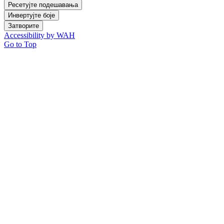
Ресетујте подешавања
Инвертујте боје
Затворите
Accessibility by WAH
Go to Top