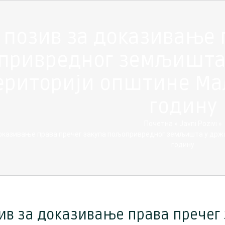
 позив за доказивање 
привредног земљишта 
ериторији општине Мал
годину
Почетна
»
Javni Pozivi
»
доказивање права пречег закупа пољопривредног земљишта у држав
годину
ив за доказивање права пречег