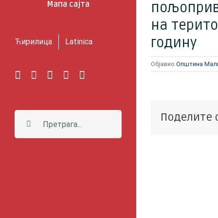
Мапа сајта
пољоприв
на терито
годину
Ћирилица
Latinica
Објавио
Општина Мал
Facebook
Instagram
YouTube
Twitter
Е-
пошта
Претрага:
Поделите 