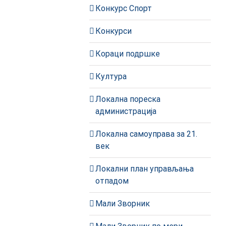
Конкурс Спорт
Конкурси
Кораци подршке
Култура
Локална пореска
администрација
Локална самоуправа за 21.
век
Локални план управљања
отпадом
Мали Зворник