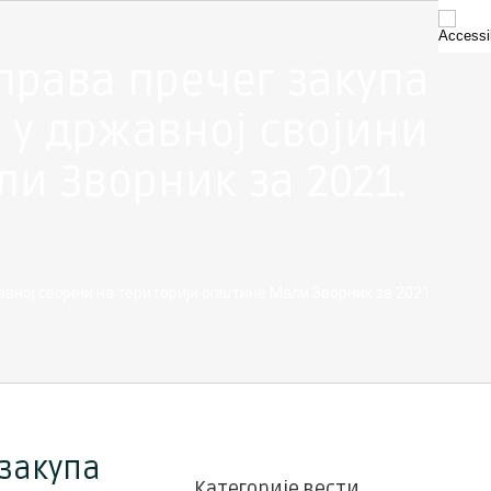
права пречег закупа
у државној својини
и Зворник за 2021.
ној својини на територији општине Мали Зворник за 2021.
 закупа
Категорије вести