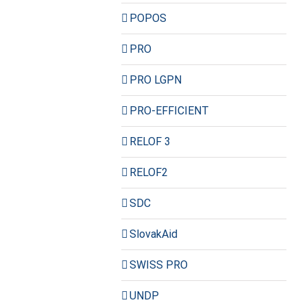
POPOS
PRO
PRO LGPN
PRO-EFFICIENT
RELOF 3
RELOF2
SDC
SlovakAid
SWISS PRO
UNDP