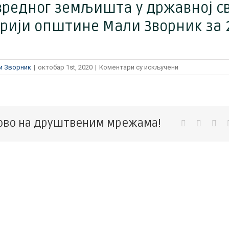
редног земљишта у државној с
рији општине Мали Зворник за 2
на
и Зворник
|
октобар 1st, 2020
|
Коментари су искључени
Јавни
позив
за
доказивање
права
ово на друштвеним мрежама!
Facebook
Twitter
Lin
пречег
закупа
пољопривредн
земљишта
у
државној
својини
на
територији
општине
Мали