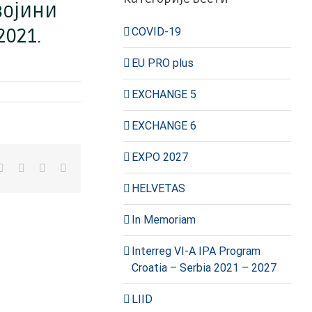
војини
021.
COVID-19
EU PRO plus
EXCHANGE 5
EXCHANGE 6
EXPO 2027
kedIn
WhatsApp
Pinterest
Vk
Е-
пошта
HELVETAS
ог
In Memoriam
Interreg VI-A IPA Program
Croatia – Serbia 2021 – 2027
LIID