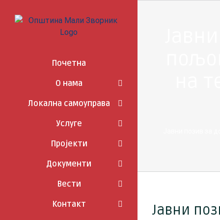
Skip
to
content
Јавни
пољо
Почетна
на т
О нама
Локална самоуправа
Услуге
Јавни позив за 
Пројекти
Документи
Вести
Контакт
Јавни поз