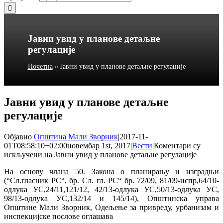
Јавни увид у планове детаљне
регулације
Почетна
»
Јавни увид у планове детаљне регулације
Јавни увид у планове детаљне
регулације
Објавио
Општина Мали Зворник
|
2017-11-
01T08:58:10+02:00
новембар 1st, 2017
|
Вести
|
Коментари су
искључени
на Јавни увид у планове детаљне регулације
На основу члана 50. Закона о планирању и изградњи
(“Сл.гласник РС“, бр. Сл. гл. РС“ бр. 72/09, 81/09-испр,64/10-
одлука УС,24/11,121/12, 42/13-одлука УС,50/13-одлука УС,
98/13-одлука УС,132/14 и 145/14), Општинска управа
Општине Мали Зворник, Одељење за привреду, урбанизам и
инспекцијске послове оглашава