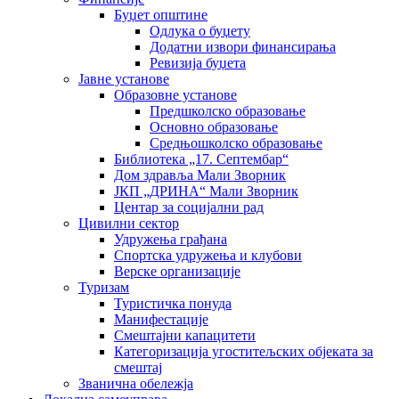
Буџет општине
Одлука о буџету
Додатни извори финансирања
Ревизија буџета
Јавне установе
Образовне установе
Предшколско образовање
Основно образовање
Средњошколско образовање
Библиотека „17. Септембар“
Дом здравља Мали Зворник
ЈКП „ДРИНА“ Мали Зворник
Центар за социјални рад
Цивилни сектор
Удружења грађана
Спортска удружења и клубови
Верске организације
Туризам
Туристичка понуда
Манифестације
Смештајни капацитети
Категоризација угоститељских објеката за
смештај
Званична обележја