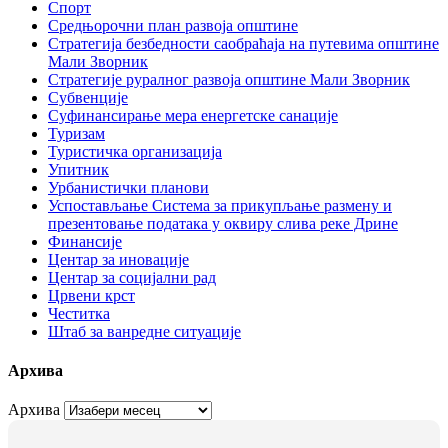
Спорт
Средњорочни план развоја општине
Стратегија безбедности саобраћаја на путевима општине
Мали Зворник
Стратегије руралног развоја општине Мали Зворник
Субвенције
Суфинансирање мера енергетске санације
Туризам
Туристичка организација
Упитник
Урбанистички планови
Успостављање Система за прикупљање размену и
презентовање података у оквиру слива реке Дрине
Финансије
Центар за иновације
Центар за социјални рад
Црвени крст
Честитка
Штаб за ванредне ситуације
Архива
Архива