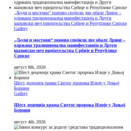
„Људи и мостови“ поново спојили две обале Дрине –
одржана традиционална манифестација и Други
шаховски меч пријатељства Србије и Републике Српске
Gallery
„Људи и мостови“ поново спојили две обале Дрине –
одржана традиционална манифестација и Други
шаховски меч пријатељства Србије и Републике
Српске
август 8th, 2026
Шест деценија храма Светог пророка Илије у Доњој
Борини
Gallery
Шест деценија храма Светог пророка Илије у Доњој
Борини
август 4th, 2026