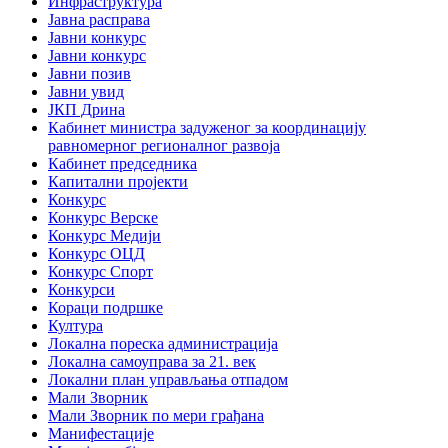
Инфраструктура
Јавна расправа
Јавни конкурс
Јавни конкурс
Јавни позив
Јавни увид
ЈКП Дрина
Кабинет министра задуженог за координацију
равномерног регионалног развоја
Кабинет председника
Капитални пројекти
Конкурс
Конкурс Верске
Конкурс Медији
Конкурс ОЦД
Конкурс Спорт
Конкурси
Кораци подршке
Култура
Локална пореска администрација
Локална самоуправа за 21. век
Локални план управљања отпадом
Мали Зворник
Мали Зворник по мери грађана
Манифестације