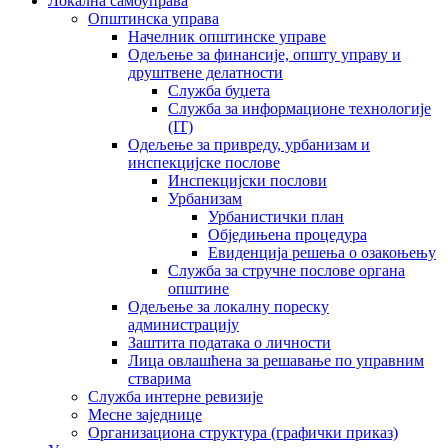
Локална самоуправа
Општинска управа
Начелник општинске управе
Одељење за финансије, општу управу и
друштвене делатности
Служба буџета
Служба за информационе технологије
(IT)
Одељење за привреду, урбанизам и
инспекцијске послове
Инспекцијски послови
Урбанизам
Урбанистички план
Обједињена процедура
Евиденција решења о озакоњењу
Служба за стручне послове органа
општине
Одељење за локалну пореску
администрацију
Заштита података о личности
Лица овлашћена за решавање по управним
стварима
Служба интерне ревизије
Месне заједнице
Организациона структура (графички приказ)