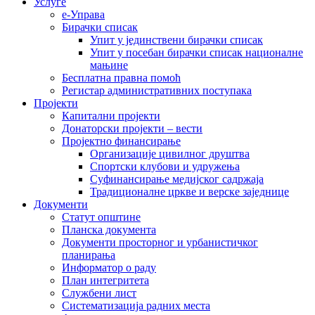
Услуге
е-Управа
Бирачки списак
Упит у јединствени бирачки списак
Упит у посебан бирачки списак националне
мањине
Бесплатна правна помоћ
Регистар административних поступака
Пројекти
Капитални пројекти
Донаторски пројекти – вести
Пројектно финансирање
Организације цивилног друштва
Спортски клубови и удружења
Суфинансирање медијског садржаја
Традиционалне цркве и верске заједнице
Документи
Статут општине
Планска документа
Документи просторног и урбанистичког
планирања
Информатор о раду
План интегритета
Службени лист
Систематизација радних места