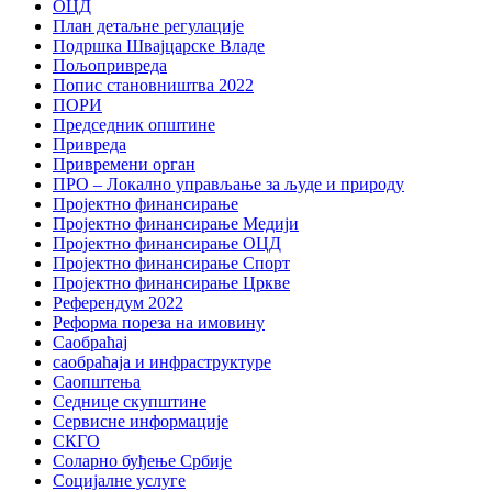
ОЦД
План детаљне регулације
Подршка Швајцарске Владе
Пољопривреда
Попис становништва 2022
ПОРИ
Председник општине
Привреда
Привремени орган
ПРО – Локално управљање за људе и природу
Пројектно финансирање
Пројектно финансирање Медији
Пројектно финансирање ОЦД
Пројектно финансирање Спорт
Пројектно финансирање Цркве
Референдум 2022
Реформа пореза на имовину
Саобраћај
саобраћаја и инфраструктуре
Саопштења
Седнице скупштине
Сервисне информације
СКГО
Соларно буђење Србије
Социјалне услуге