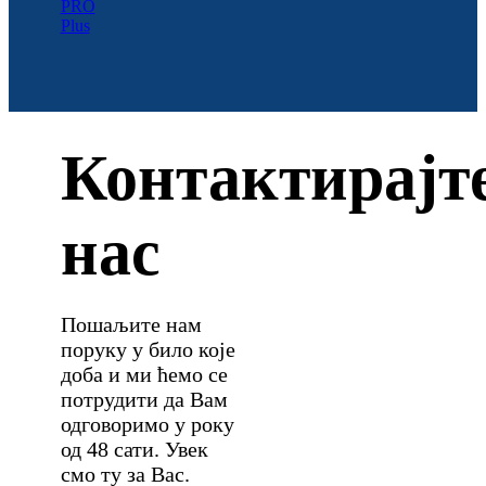
Контактирајт
нас
Пошаљите нам
поруку у било које
доба и ми ћемо се
потрудити да Вам
одговоримо у року
од 48 сати. Увек
смо ту за Вас.