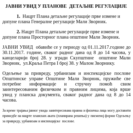
ЈАВНИ УВИД
У ПЛАНОВЕ ДЕТАЉНЕ РЕГУЛАЦИЈЕ
1.
Нацрт Плана детаљне регулације прве измене и
допуне плана Генералне регулације Мали Зворник.
2.
Нацрт
Плана детаљне регулације прве измене и
допуне плана Просторног плана општине Мали Зворник.
ЈАВНИ УВИД
обавиће се
у периоду од 01.11.2017.године до
30.11.2017. године,
сваког радног дана од 8 до 14 часова, у
канцеларији број 28. у згради Скупштине општине Мали
Зворник, ул.Краља Петра I број 38. у Малом Зворнику.
Одељење за привреду, урбанизам и инспекцијске послове
Општинске управе Општине Мали Зворник, пружиће све
потребне информације и стручну помоћ свим
заинтересованим физичким и правним лицима, која врше
увид у планска документа, сваког радног дана од 8 до 14
часова.
За време трајања јавног увида заинтересована правна и физичка лица могу доставити
примедбе на нацрте планских аката (планирана решења) у писменој форми Одељењу
за привреду, урбанизам и инспекцијске послове.