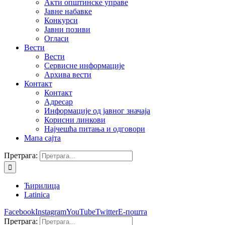
Акти општинске управе
Јавне набавке
Конкурси
Јавни позиви
Огласи
Вести
Вести
Сервисне информације
Архива вести
Контакт
Контакт
Адресар
Информације од јавног значаја
Корисни линкови
Најчешћа питања и одговори
Мапа сајта
Претрага:
Ћирилица
Latinica
Facebook
Instagram
YouTube
Twitter
Е-пошта
Претрага: