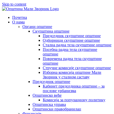
Skip to content
Почетна
О нама
Органи општине
Скупштина општине
Председник скупштине општине
Одборници скупштине општине
Стална радна тела скупштине општине
Посебна радна тела скупштине
општине
Повремена радна тела скупштине
општине
Стручне комисије скупштине општине
Изборна комисија општине Мали
Зворник у сталном саставу
Председник општине
Кабинет председника општине – за
послове урбанизма
Општинско веће
Комисија за популациону политику
Општинска управа
Општински правобранилац
Финансије