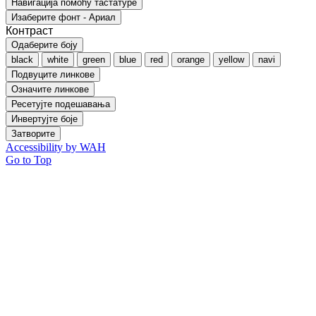
Навигација помоћу тастатуре
Изаберите фонт - Ариал
Контраст
Одаберите боју
black
white
green
blue
red
orange
yellow
navi
Подвуците линкове
Означите линкове
Ресетујте подешавања
Инвертујте боје
Затворите
Accessibility by WAH
Go to Top