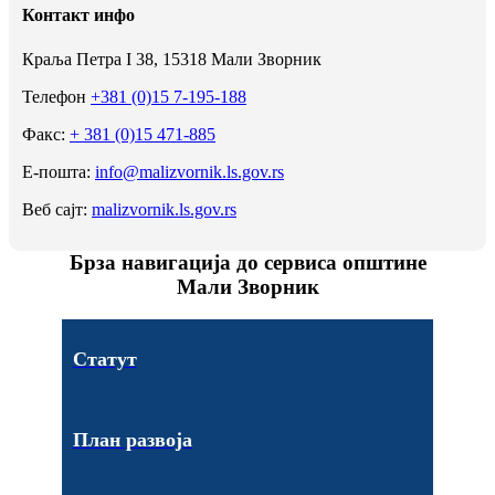
Контакт инфо
Краља Петра I 38, 15318 Мали Зворник
Телефон
+381 (0)15 7-195-188
Факс:
+ 381 (0)15 471-885
Е-пошта:
info@malizvornik.ls.gov.rs
Веб сајт:
malizvornik.ls.gov.rs
Брза навигација до сервиса општине
Мали Зворник
Статут
План развоја