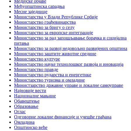
Медијске објаве
Међуопштинска сарадња
Месне заједнице
Министарства у Влади Републике Србије
Министарство грађевинарства
Министарство за бригу о селу
Министарство за европске интеграције
Министарство за рад запошљавање борачка и социјална
питања
Министарство за развој недовољно развијених општина
Министарство заштите животне средине
Министарство културе
Министарство науке технолошког развоја и иновација
Министарство правде
Министарство рударства и енергетике
Министарство туризма и омладине
Министзарство државне управе и локалне самоуправе
Најновије вести
Националне мањине
Обавештење
Образовање
Оглас
Одговорне локалне финансије и учешће грађана
Омладина
Општинско веће