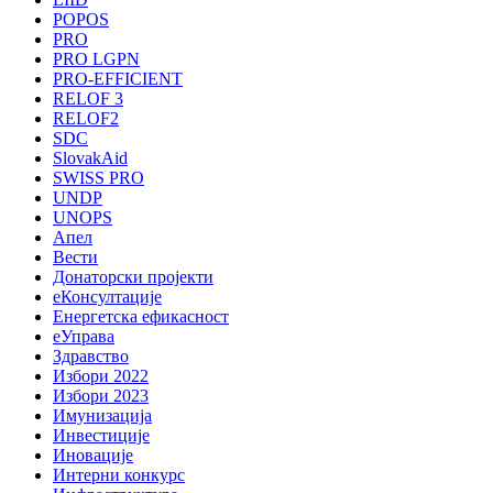
POPOS
PRO
PRO LGPN
PRO-EFFICIENT
RELOF 3
RELOF2
SDC
SlovakAid
SWISS PRO
UNDP
UNOPS
Апел
Вести
Донаторски пројекти
еКонсултације
Енергетска ефикасност
еУправа
Здравство
Избори 2022
Избори 2023
Имунизација
Инвестиције
Иновације
Интерни конкурс