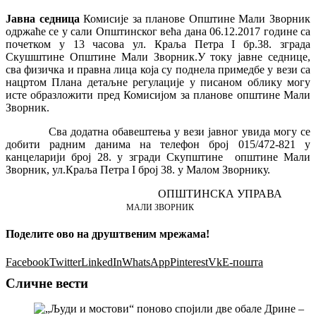
Јавна седница
Комисије за планове Општине Мали Зворник
одржаће се у сали Општинског већа дана 06.12.2017 године са
почетком у 13 часова ул. Краља Петра I бр.38. зграда
Скушштине Општине Мали Зворник.У току јавне седнице,
сва физичка и правна лица која су поднела примедбе у вези са
нацртом Плана детаљне регулације у писаном облику могу
исте образложити пред Комисијом за планове општине Мали
Зворник.
Сва додатна обавештења у вези јавног увида могу се
добити радним данима на телефон број 015/472-821 у
канцеларији број 28. у згради Скупштине општине Мали
Зворник, ул.Краља Петра I број 38. у Малом Зворнику.
ОПШТИНСКА УПРАВА
МАЛИ ЗВОРНИК
Поделите ово на друштвеним мрежама!
Facebook
Twitter
LinkedIn
WhatsApp
Pinterest
Vk
Е-пошта
Сличне вести