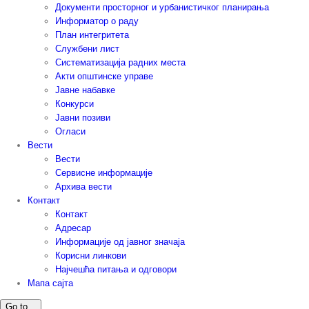
Документи просторног и урбанистичког планирања
Информатор о раду
План интегритета
Службени лист
Систематизација радних места
Акти општинске управе
Јавне набавке
Конкурси
Јавни позиви
Огласи
Вести
Вести
Сервисне информације
Архива вести
Контакт
Контакт
Адресар
Информације од јавног значаја
Корисни линкови
Најчешћа питања и одговори
Мапа сајта
Go to...