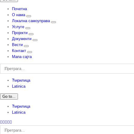
Почетна
О нама
Локална самоуправа
Услуге
Пројекти
Документи
Вести
Контакт
Мапа сајта
Претрага:
Ћирилица
Latinica
Go to...
Ћирилица
Latinica
Facebook
Instagram
YouTube
Twitter
Е-
пошта
Претрага: