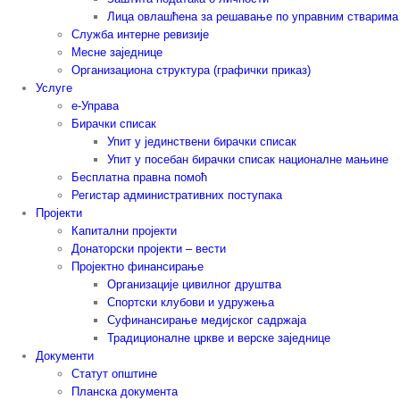
Лица овлашћена за решавање по управним стварима
Служба интерне ревизије
Месне заједнице
Организациона структура (графички приказ)
Услуге
е-Управа
Бирачки списак
Упит у јединствени бирачки списак
Упит у посебан бирачки списак националне мањине
Бесплатна правна помоћ
Регистар административних поступака
Пројекти
Капитални пројекти
Донаторски пројекти – вести
Пројектно финансирање
Организације цивилног друштва
Спортски клубови и удружења
Суфинансирање медијског садржаја
Традиционалне цркве и верске заједнице
Документи
Статут општине
Планска документа