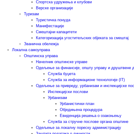
Спортска удружења и клубови
Верске организације
Туризам
Туристичка понуда
Манифестације
Смештајни капацитети
Категоризација угоститељских објеката за смештај
Званична обележја
Локална самоуправа
Општинска управа
Начелник општинске управе
Одељење за финансије, општу управу и друштвене 
Служба буџета
Служба за информационе технологије (IT)
Одељење за привреду, урбанизам и инспекцијске по
Инспекцијски послови
Урбанизам
Урбанистички план
Обједињена процедура
Евиденција решења о озакоњењу
Служба за стручне послове органа општине
Одељење за локалну пореску администрацију
Заштита података о личности