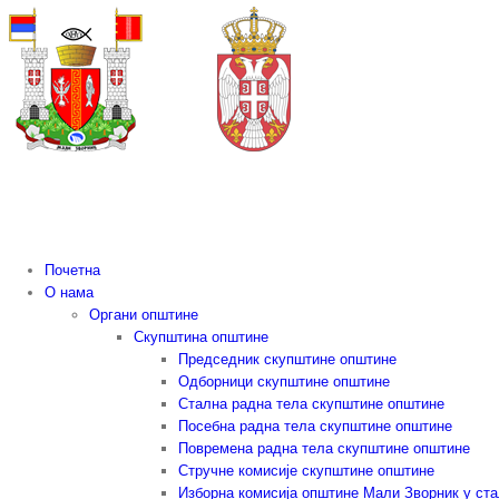
Skip
to
content
Почетна
О нама
Органи општине
Скупштина општине
Председник скупштине општине
Одборници скупштине општине
Стална радна тела скупштине општине
Посебна радна тела скупштине општине
Повремена радна тела скупштине општине
Стручне комисије скупштине општине
Изборна комисија општине Мали Зворник у ст