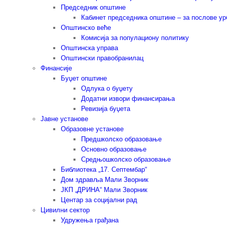
Председник општине
Кабинет председника општине – за послове у
Општинско веће
Комисија за популациону политику
Општинска управа
Општински правобранилац
Финансије
Буџет општине
Одлука о буџету
Додатни извори финансирања
Ревизија буџета
Јавне установе
Образовне установе
Предшколско образовање
Основно образовање
Средњошколско образовање
Библиотека „17. Септембар“
Дом здравља Мали Зворник
ЈКП „ДРИНА“ Мали Зворник
Центар за социјални рад
Цивилни сектор
Удружења грађана