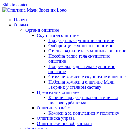
Skip to content
Почетна
О нама
Органи општине
Скупштина општине
Председник скупштине општине
Одборници скупштине општине
Стална радна тела скупштине општине
Посебна радна тела скупштине
општине
Повремена радна тела скупштине
општине
Стручне комисије скупштине општине
Изборна комисија општине Мали
Зворник у сталном саставу
Председник општине
Кабинет председника општине – за
послове урбанизма
Општинско веће
Комисија за популациону политику
Општинска управа
Општински правобранилац
Финансије