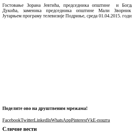
Гостовање Зорана Јевтића, председника општине и Богд
Дукића, заменика председника општине Мали Зворни
Јутарњем програму телевизије Подриње, среда 01.04.2015. год
Поделите ово на друштвеним мрежама!
Facebook
Twitter
LinkedIn
WhatsApp
Pinterest
Vk
Е-пошта
Сличне вести