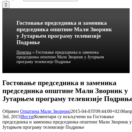
Гостовање председника и заменика
председника општине Мали Зворник
у Јутарњем програму телевизије
Подриње
Почетна
»
Гостовање председника и заменика
председника општине Мали Зворник у Јутарњем
програму телевизије Подриње
Гостовање председника и заменика
председника општине Мали Зворник у
Јутарњем програму телевизије Подрињ
Објавио
Општина Мали Зворник
|
2015-04-03T09:44:00+02:00
ап
3rd, 2015
|
Вести
|
Коментари су искључени
на Гостовање
председника и заменика председника општине Мали Зворник у
Јутарњем програму телевизије Подриње