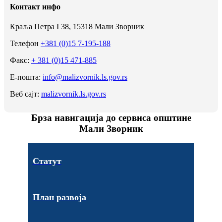
Контакт инфо
Краља Петра I 38, 15318 Мали Зворник
Телефон
+381 (0)15 7-195-188
Факс:
+ 381 (0)15 471-885
Е-пошта:
info@malizvornik.ls.gov.rs
Веб сајт:
malizvornik.ls.gov.rs
Брза навигација до сервиса општине
Мали Зворник
Статут
План развоја