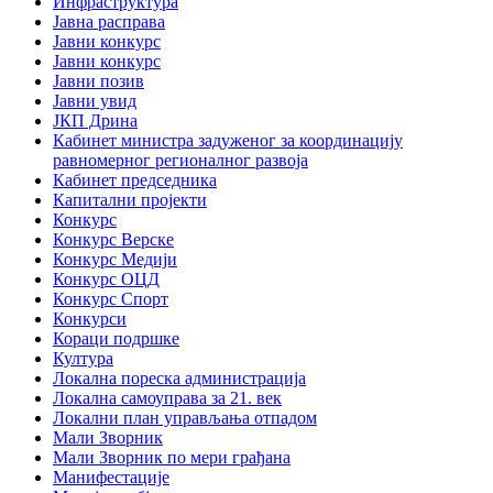
Инфраструктура
Јавна расправа
Јавни конкурс
Јавни конкурс
Јавни позив
Јавни увид
ЈКП Дрина
Кабинет министра задуженог за координацију
равномерног регионалног развоја
Кабинет председника
Капитални пројекти
Конкурс
Конкурс Верске
Конкурс Медији
Конкурс ОЦД
Конкурс Спорт
Конкурси
Кораци подршке
Култура
Локална пореска администрација
Локална самоуправа за 21. век
Локални план управљања отпадом
Мали Зворник
Мали Зворник по мери грађана
Манифестације