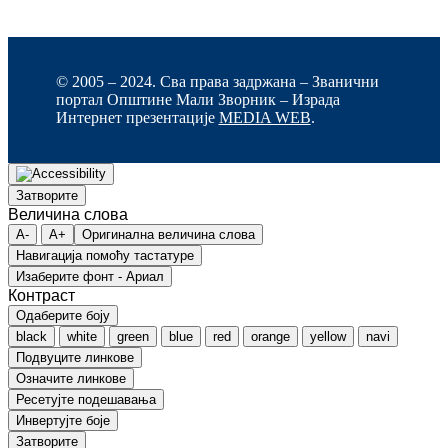
© 2005 – 2024. Сва права задржана – Званични
портал Општине Мали Зворник – Израда
Интернет презентације
MEDIA WEB
.
Затворите
Величина слова
A-
A+
Оригинална величина слова
Навигација помоћу тастатуре
Изаберите фонт - Ариал
Контраст
Одаберите боју
black
white
green
blue
red
orange
yellow
navi
Подвуците линкове
Означите линкове
Ресетујте подешавања
Инвертујте боје
Затворите