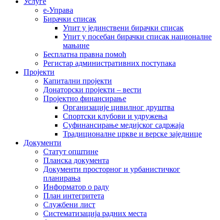
Услуге
е-Управа
Бирачки списак
Упит у јединствени бирачки списак
Упит у посебан бирачки списак националне
мањине
Бесплатна правна помоћ
Регистар административних поступака
Пројекти
Капитални пројекти
Донаторски пројекти – вести
Пројектно финансирање
Организације цивилног друштва
Спортски клубови и удружења
Суфинансирање медијског садржаја
Традиционалне цркве и верске заједнице
Документи
Статут општине
Планска документа
Документи просторног и урбанистичког
планирања
Информатор о раду
План интегритета
Службени лист
Систематизација радних места