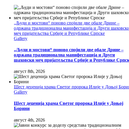
„Људи и мостови“ поново спојили две обале Дрине –
одржана традиционална манифестација и Други шаховск
меч пријатељства Србије и Републике Српске
Gallery
„Људи и мостови“ поново спојили две обале Дрине –
одржана традиционална манифестација и Други
шаховски меч пријатељства Србије и Републике Српс
август 8th, 2026
Шест деценија храма Светог пророка Илије у Доњој Бор
Gallery
Шест деценија храма Светог пророка Илије у Доњој
Борини
август 4th, 2026