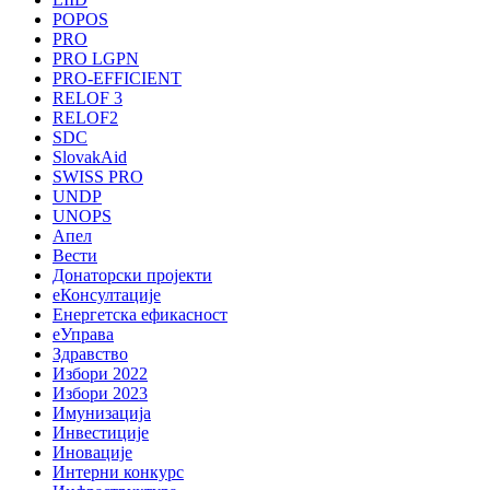
POPOS
PRO
PRO LGPN
PRO-EFFICIENT
RELOF 3
RELOF2
SDC
SlovakAid
SWISS PRO
UNDP
UNOPS
Апел
Вести
Донаторски пројекти
еКонсултације
Енергетска ефикасност
еУправа
Здравство
Избори 2022
Избори 2023
Имунизација
Инвестиције
Иновације
Интерни конкурс