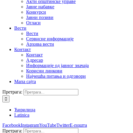
Акти општинске управе
Јавне набавке
Конкурси
Јавни позиви
Огласи
Вести
Вести
Сервисне информације
Архива вести
Контакт
Контакт
Адресар
Информације од јавног значаја
Корисни линкови
Најчешћа питања и одговори
Мапа сајта
Претрага:
Ћирилица
Latinica
Facebook
Instagram
YouTube
Twitter
Е-пошта
Претрага: