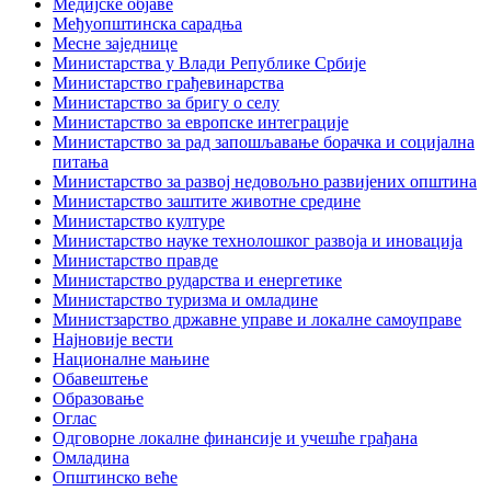
Медијске објаве
Међуопштинска сарадња
Месне заједнице
Министарства у Влади Републике Србије
Министарство грађевинарства
Министарство за бригу о селу
Министарство за европске интеграције
Министарство за рад запошљавање борачка и социјална
питања
Министарство за развој недовољно развијених општина
Министарство заштите животне средине
Министарство културе
Министарство науке технолошког развоја и иновација
Министарство правде
Министарство рударства и енергетике
Министарство туризма и омладине
Министзарство државне управе и локалне самоуправе
Најновије вести
Националне мањине
Обавештење
Образовање
Оглас
Одговорне локалне финансије и учешће грађана
Омладина
Општинско веће