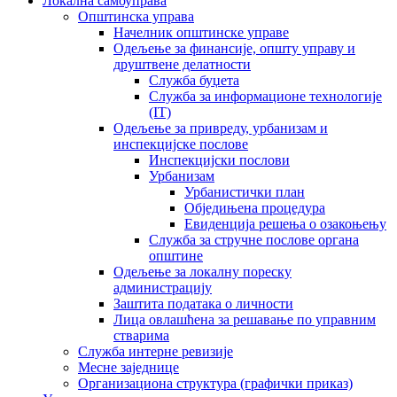
Локална самоуправа
Општинска управа
Начелник општинске управе
Одељење за финансије, општу управу и
друштвене делатности
Служба буџета
Служба за информационе технологије
(IT)
Одељење за привреду, урбанизам и
инспекцијске послове
Инспекцијски послови
Урбанизам
Урбанистички план
Обједињена процедура
Евиденција решења о озакоњењу
Служба за стручне послове органа
општине
Одељење за локалну пореску
администрацију
Заштита података о личности
Лица овлашћена за решавање по управним
стварима
Служба интерне ревизије
Месне заједнице
Организациона структура (графички приказ)