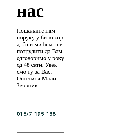
нас
Пошаљите нам
поруку у било које
доба и ми ћемо се
потрудити да Вам
одговоримо у року
од 48 сати. Увек
смо ту за Вас.
Општина Мали
Зворник.
015/7-195-188