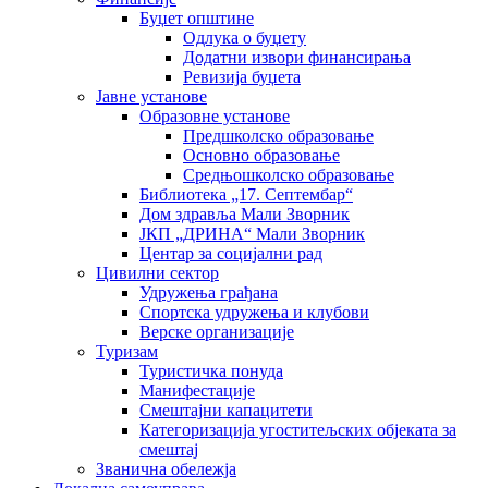
Буџет општине
Одлука о буџету
Додатни извори финансирања
Ревизија буџета
Јавне установе
Образовне установе
Предшколско образовање
Основно образовање
Средњошколско образовање
Библиотека „17. Септембар“
Дом здравља Мали Зворник
ЈКП „ДРИНА“ Мали Зворник
Центар за социјални рад
Цивилни сектор
Удружења грађана
Спортска удружења и клубови
Верске организације
Туризам
Туристичка понуда
Манифестације
Смештајни капацитети
Категоризација угоститељских објеката за
смештај
Званична обележја