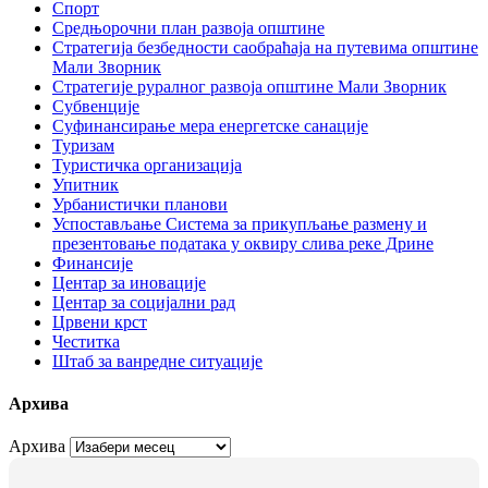
Спорт
Средњорочни план развоја општине
Стратегија безбедности саобраћаја на путевима општине
Мали Зворник
Стратегије руралног развоја општине Мали Зворник
Субвенције
Суфинансирање мера енергетске санације
Туризам
Туристичка организација
Упитник
Урбанистички планови
Успостављање Система за прикупљање размену и
презентовање података у оквиру слива реке Дрине
Финансије
Центар за иновације
Центар за социјални рад
Црвени крст
Честитка
Штаб за ванредне ситуације
Архива
Архива