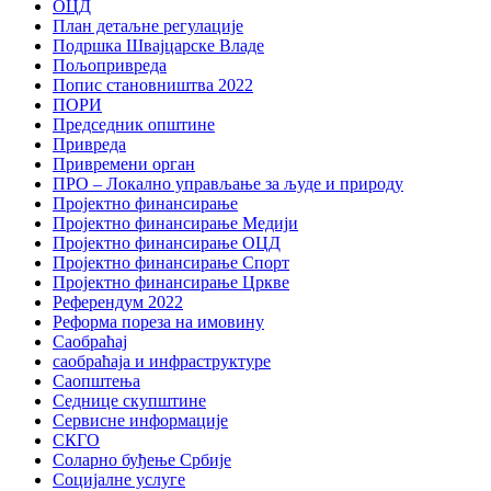
ОЦД
План детаљне регулације
Подршка Швајцарске Владе
Пољопривреда
Попис становништва 2022
ПОРИ
Председник општине
Привреда
Привремени орган
ПРО – Локално управљање за људе и природу
Пројектно финансирање
Пројектно финансирање Медији
Пројектно финансирање ОЦД
Пројектно финансирање Спорт
Пројектно финансирање Цркве
Референдум 2022
Реформа пореза на имовину
Саобраћај
саобраћаја и инфраструктуре
Саопштења
Седнице скупштине
Сервисне информације
СКГО
Соларно буђење Србије
Социјалне услуге