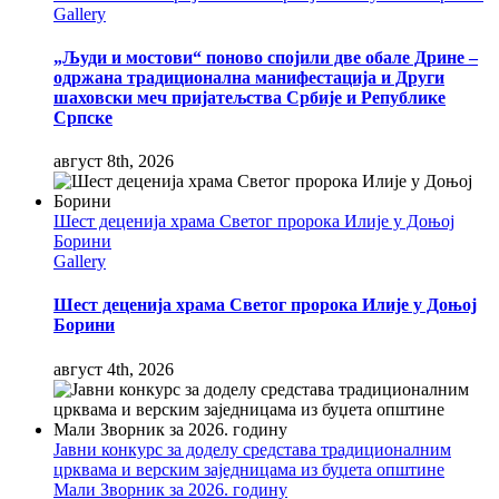
Gallery
„Људи и мостови“ поново спојили две обале Дрине –
одржана традиционална манифестација и Други
шаховски меч пријатељства Србије и Републике
Српске
август 8th, 2026
Шест деценија храма Светог пророка Илије у Доњој
Борини
Gallery
Шест деценија храма Светог пророка Илије у Доњој
Борини
август 4th, 2026
Јавни конкурс за доделу средстава традиционалним
црквама и верским заједницама из буџета општине
Мали Зворник за 2026. годину