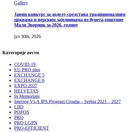
Gallery
Јавни конкурс за доделу средстава традиционалним
црквама и верским заједницама из буџета општине
Мали Зворник за 2026. годину
јул 30th, 2026
Категорије вести
COVID-19
EU PRO plus
EXCHANGE 5
EXCHANGE 6
EXPO 2027
HELVETAS
In Memoriam
Interreg VI-A IPA Program Croatia – Serbia 2021 – 2027
LIID
POPOS
PRO
PRO LGPN
PRO-EFFICIENT