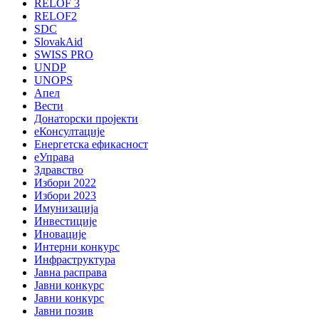
RELOF 3
RELOF2
SDC
SlovakAid
SWISS PRO
UNDP
UNOPS
Апел
Вести
Донаторски пројекти
еКонсултације
Енергетска ефикасност
еУправа
Здравство
Избори 2022
Избори 2023
Имунизација
Инвестиције
Иновације
Интерни конкурс
Инфраструктура
Јавна расправа
Јавни конкурс
Јавни конкурс
Јавни позив