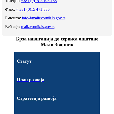
Телефон
+381 (0)15 7-195-188
Факс:
+ 381 (0)15 471-885
Е-пошта:
info@malizvornik.ls.gov.rs
Веб сајт:
malizvornik.ls.gov.rs
Брза навигација до сервиса општине
Мали Зворник
Статут
План развоја
Стратегија развоја