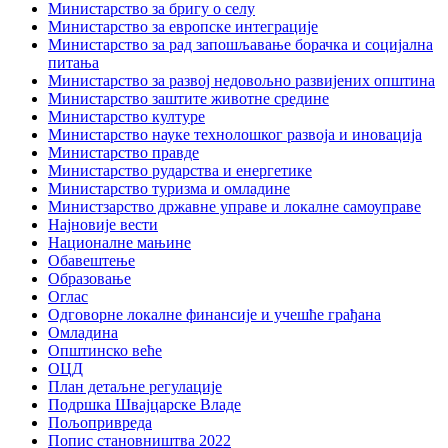
Министарство за бригу о селу
Министарство за европске интеграције
Министарство за рад запошљавање борачка и социјална
питања
Министарство за развој недовољно развијених општина
Министарство заштите животне средине
Министарство културе
Министарство науке технолошког развоја и иновација
Министарство правде
Министарство рударства и енергетике
Министарство туризма и омладине
Министзарство државне управе и локалне самоуправе
Најновије вести
Националне мањине
Обавештење
Образовање
Оглас
Одговорне локалне финансије и учешће грађана
Омладина
Општинско веће
ОЦД
План детаљне регулације
Подршка Швајцарске Владе
Пољопривреда
Попис становништва 2022