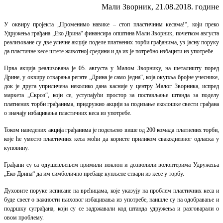
Мали Зворник, 21.08.2018. године
У оквиру пројекта „Променимо навике – стоп пластичним кесама!“, који преко
Удружења грађана „Еко Дрина“ финансира општина Мали Зворник, почетком августа
реализоване су две уличне акције поделе платнених торби грађанима, уз јасну поруку
да пластичне кесе штете животној средини и да их је потребно избацити из употребе.
Прва акција реализована је 05. августа у Малом Зворнику, на шеталишту поред
Дрине, у оквиру отварања регате „Дрина је само једна“, која окупља бројне учеснике,
док је друга уприличена неколико дана касније у центру Малог Зворника, испред
маркета „Скроз“, који се, уступајући простор за постављање штанда за поделу
платнених торби грађанима, придружио акцији за подизање еколошке свести грађана
о значају избацивања пластичних кеса из употребе.
Током наведених акција грађанима је подељено више од 200 комада платнених торби,
које ће уместо пластичних кеса моћи да користе приликом свакодневног одласка у
куповину.
Грађани су са одушевљењем примили поклон и дозволили волонтерима Удружења
„Еко Дрина“ да им симболично пребаце купљене ствари из кесе у торбу.
Духовите поруке исписане на врећицама, које указују на проблем пластичних кеса и
буде свест о важности њиховог избацивања из употребе, наишле су на одобравање и
подршку суграђана, који су се задржавали код штанда удружења и разговарали о
овом проблему.