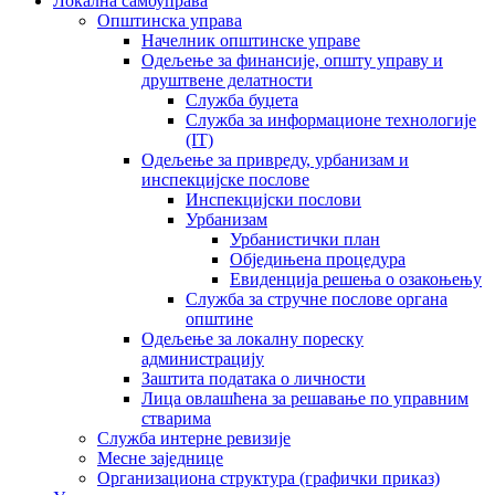
Локална самоуправа
Општинска управа
Начелник општинске управе
Одељење за финансије, општу управу и
друштвене делатности
Служба буџета
Служба за информационе технологије
(IT)
Одељење за привреду, урбанизам и
инспекцијске послове
Инспекцијски послови
Урбанизам
Урбанистички план
Обједињена процедура
Евиденција решења о озакоњењу
Служба за стручне послове органа
општине
Одељење за локалну пореску
администрацију
Заштита података о личности
Лица овлашћена за решавање по управним
стварима
Служба интерне ревизије
Месне заједнице
Организациона структура (графички приказ)