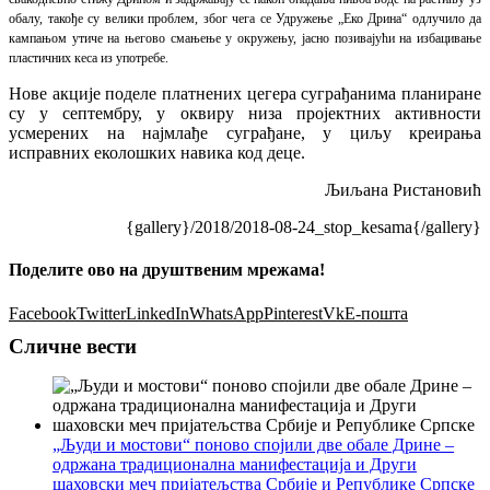
обалу, такође су велики проблем, због чега се Удружење „Еко Дрина“ одлучило да
кампањом утиче на његово смањење у окружењу, јасно позивајући на избацивање
пластичних кеса из употребе.
Нове акције поделе платнених цегера суграђанима планиране
су у септембру, у оквиру низа пројектних активности
усмерених на најмлађе суграђане, у циљу креирања
исправних еколошких навика код деце.
Љиљана Ристановић
{gallery}/2018/2018-08-24_stop_kesama{/gallery}
Поделите ово на друштвеним мрежама!
Facebook
Twitter
LinkedIn
WhatsApp
Pinterest
Vk
Е-пошта
Сличне вести
„Људи и мостови“ поново спојили две обале Дрине –
одржана традиционална манифестација и Други
шаховски меч пријатељства Србије и Републике Српске