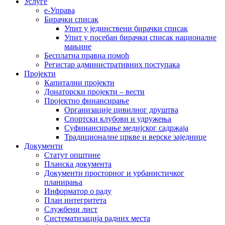
Услуге
е-Управа
Бирачки списак
Упит у јединствени бирачки списак
Упит у посебан бирачки списак националне
мањине
Бесплатна правна помоћ
Регистар административних поступака
Пројекти
Капитални пројекти
Донаторски пројекти – вести
Пројектно финансирање
Организације цивилног друштва
Спортски клубови и удружења
Суфинансирање медијског садржаја
Традиционалне цркве и верске заједнице
Документи
Статут општине
Планска документа
Документи просторног и урбанистичког
планирања
Информатор о раду
План интегритета
Службени лист
Систематизација радних места