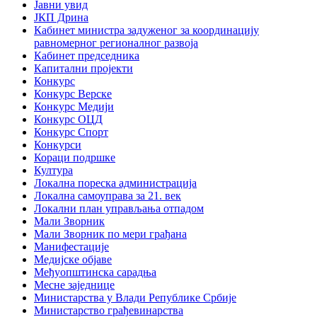
Јавни увид
ЈКП Дрина
Кабинет министра задуженог за координацију
равномерног регионалног развоја
Кабинет председника
Капитални пројекти
Конкурс
Конкурс Верске
Конкурс Медији
Конкурс ОЦД
Конкурс Спорт
Конкурси
Кораци подршке
Култура
Локална пореска администрација
Локална самоуправа за 21. век
Локални план управљања отпадом
Мали Зворник
Мали Зворник по мери грађана
Манифестације
Медијске објаве
Међуопштинска сарадња
Месне заједнице
Министарства у Влади Републике Србије
Министарство грађевинарства