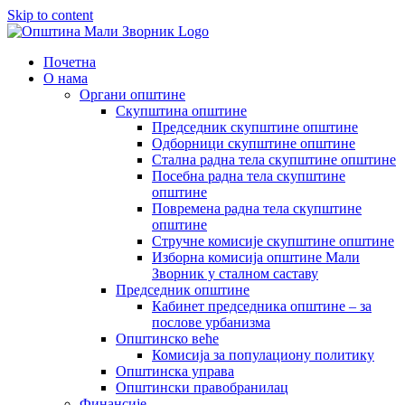
Skip to content
Почетна
О нама
Органи општине
Скупштина општине
Председник скупштине општине
Одборници скупштине општине
Стална радна тела скупштине општине
Посебна радна тела скупштине
општине
Повремена радна тела скупштине
општине
Стручне комисије скупштине општине
Изборна комисија општине Мали
Зворник у сталном саставу
Председник општине
Кабинет председника општине – за
послове урбанизма
Општинско веће
Комисија за популациону политику
Општинска управа
Општински правобранилац
Финансије