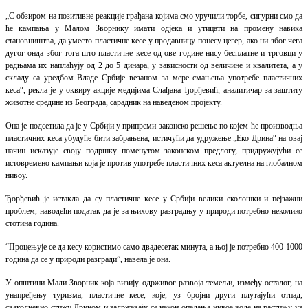
„С обзиром на позитивне реакције грађана којима смо уручили торбе, сигурни смо да
ће кампања у Малом Зворнику имати одјека и утицати на промену навика
становништва, да уместо пластичне кесе у продавницу понесу цегер, ако ни због чега
дугог онда због тога што пластичне кесе од ове године нису бесплатне и трговци у
радњама их наплаћују од 2 до 5 динара, у зависности од величине и квалитета, а у
складу са уредбом Владе Србије везаном за мере смањења употребе пластичних
кеса“, рекла је у оквиру акције медијима Слађана Ђорђевић, аналитичар за заштиту
животне средине из Београда, сарадник на наведеном пројекту.
Она је подсетила да је у Србији у припреми законско решење по којем ће производња
пластичних кеса убудуће бити забрањена, истичући да удружење „Еко Дрина“ на овај
начин исказује своју подршку поменутом законском предлогу, придружујући се
истовремено кампањи која је против употребе пластичних кеса актуелна на глобалном
нивоу.
Ђорђевић је истакла да су пластичне кесе у Србији велики еколошки и пејзажни
проблем, наводећи податак да је за њихову разградњу у природи потребно неколико
стотина година.
“Процењује се да кесу користимо само двадесетак минута, а њој је потребно 400-1000
година да се у природи разгради”, навела је она.
У општини Мали Зворник која визију одрживог развоја темељи, између осталог, на
унапређењу туризма, пластичне кесе, које, уз бројни други плутајући отпад,
свакодневно стижу Дрином и задржавају се након опадања нивоа воде на растињу уз