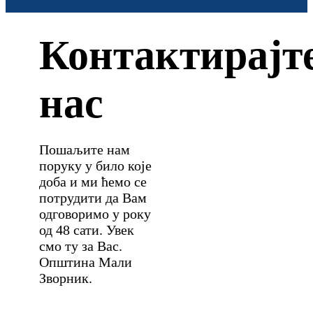
Контактирајт
нас
Пошаљите нам
поруку у било које
доба и ми ћемо се
потрудити да Вам
одговоримо у року
од 48 сати. Увек
смо ту за Вас.
Општина Мали
Зворник.