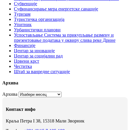
Субвенције
Суфинансирање мера енергетске санације
Туризам
Туристичка организација
Упитник
Урбанистички планови
Успостављање Система за прикупљање размену и
презентовање података у оквиру слива реке Дрине
Финансије
Центар за иновације
Центар за социјални рад
Црвени крст
Честитка
Штаб за ванредне ситуације
Архива
Архива
Контакт инфо
Краља Петра I 38, 15318 Мали Зворник