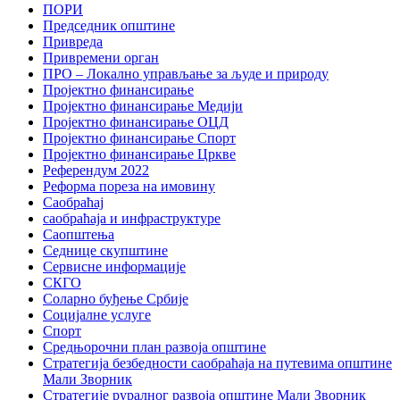
ПОРИ
Председник општине
Привреда
Привремени орган
ПРО – Локално управљање за људе и природу
Пројектно финансирање
Пројектно финансирање Медији
Пројектно финансирање ОЦД
Пројектно финансирање Спорт
Пројектно финансирање Цркве
Референдум 2022
Реформа пореза на имовину
Саобраћај
саобраћаја и инфраструктуре
Саопштења
Седнице скупштине
Сервисне информације
СКГО
Соларно буђење Србије
Социјалне услуге
Спорт
Средњорочни план развоја општине
Стратегија безбедности саобраћаја на путевима општине
Мали Зворник
Стратегије руралног развоја општине Мали Зворник