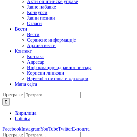
Акти општинске управе
Јавне набавке
Конкурси
Јавни позиви
Огласи
Вести
Вести
Сервисне информације
Архива вести
Контакт
Контакт
Адресар
Информације од јавног значаја
Корисни линкови
Најчешћа питања и одговори
Мапа сајта
Претрага:
Ћирилица
Latinica
Facebook
Instagram
YouTube
Twitter
Е-пошта
Претрага: