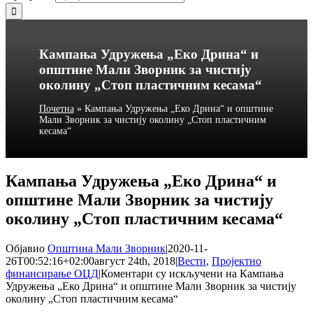
Кампања Удружења „Еко Дрина“ и
општине Мали Зворник за чистију
околину „Стоп пластичним кесама“
Почетна
»
Кампања Удружења „Еко Дрина“ и општине
Мали Зворник за чистију околину „Стоп пластичним
кесама“
Кампања Удружења „Еко Дрина“ и
општине Мали Зворник за чистију
околину „Стоп пластичним кесама“
Објавио
Општина Мали Зворник
|
2020-11-
26T00:52:16+02:00
август 24th, 2018
|
Вести
,
Пројектно
финансирање ОЦД
|
Коментари су искључени
на Кампања
Удружења „Еко Дрина“ и општине Мали Зворник за чистију
околину „Стоп пластичним кесама“