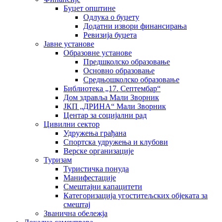
Буџет општине
Одлука о буџету
Додатни извори финансирања
Ревизија буџета
Јавне установе
Образовне установе
Предшколско образовање
Основно образовање
Средњошколско образовање
Библиотека „17. Септембар“
Дом здравља Мали Зворник
ЈКП „ДРИНА“ Мали Зворник
Центар за социјални рад
Цивилни сектор
Удружења грађана
Спортска удружења и клубови
Верске организације
Туризам
Туристичка понуда
Манифестације
Смештајни капацитети
Категоризација угоститељских објеката за
смештај
Званична обележја