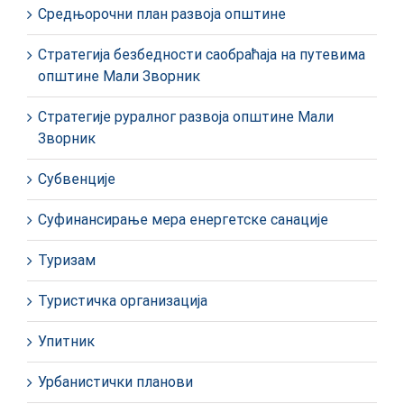
Средњорочни план развоја општине
Стратегија безбедности саобраћаја на путевима
општине Мали Зворник
Стратегије руралног развоја општине Мали
Зворник
Субвенције
Суфинансирање мера енергетске санације
Туризам
Туристичка организација
Упитник
Урбанистички планови