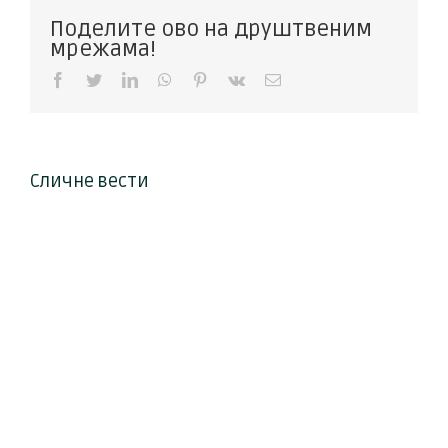
Поделите ово на друштвеним
мрежама!
Facebook
Twitter
LinkedIn
WhatsApp
Pinterest
Vk
Е-
пошта
Сличне вести