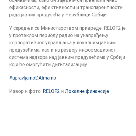
оснивачима, како би заједнички повећали ниво
ефикасности, ефективности и транспарентности
рада јавних предузећа у Републици Србији.
У сарадњи са Министарством привреде, RELOF2 је
у протеклом периоду радио на унапређењу
корпоративног управљања у локалним јавним
предузећима, као и на развоју информационог
система надзора над јавним предузећима у Србији
који ће омогућити дигитализацију.
#upravljamoDAImamo
Извор и фото:
RELOF2
и
Локалне финансије