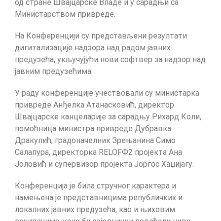
од стране Швајцарске Владе и у сарадњи са
Министарством привреде.
На Конференцији су представљени резултати
дигитализације надзора над радом јавних
предузећа, укључујући нови софтвер за надзор над
јавним предузећима.
У раду конференције учествовали су министарка
привреде Анђелка Атанасковић, директор
Швајцарске канцеларије за сарадњу Рихард Коли,
помоћница министра привреде Дубравка
Дракулић, градоначелник Зрењанина Симо
Салапура, директорка RELOFФ2 пројекта Ана
Јоловић и супервизор пројекта Јоргос Хаџијагу.
Конференција је била стручног карактера и
намењена је представницима републичких и
локалних јавних предузећа, као и њиховим