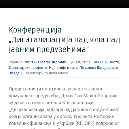
Конференција
„Дигитализација надзора над
јавним предузећима“
Објавио
Општина Мали Зворник
|
јун 1st, 2021
|
RELOF2
,
Вести
,
Донаторски пројекти
,
Најновије вести
,
Подршка Швајцарске
на
Владе
|
Коментари су искључени
Конференција
„Дигитализација
Представници општинске управе и Јавног
надзора
над
комуналног предузећа „Дрина“ из Малог Зворника
јавним
су данас присуствовали Конференцији
предузећима“
„Дигитализација надзора над јавним предузећима“
која је организована у оквиру пројекта Реформа
локалних финансија II у Србији (RELOF2) подржаног