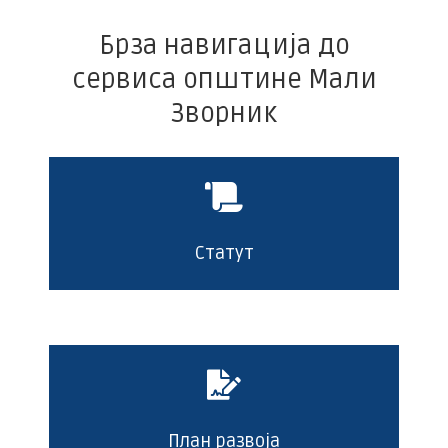
Брза навигација до
сервиса општине Мали
Зворник
Статут
План развоја