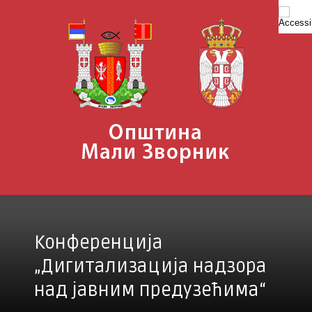
Skip
to
content
Конференција
„Дигитализација надзора
над јавним предузећима“