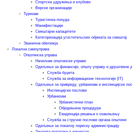
Спортска удружења и клубови
Верске организације
Туризам
Туристичка понуда
Манифестације
Смештајни капацитети
Категоризација угоститељских објеката за смештај
Званична обележја
Локална самоуправа
Општинска управа
Начелник општинске управе
Одељење за финансије, општу управу и друштвене 
Служба буџета
Служба за информационе технологије (IT)
Одељење за привреду, урбанизам и инспекцијске по
Инспекцијски послови
Урбанизам
Урбанистички план
Обједињена процедура
Евиденција решења о озакоњењу
Служба за стручне послове органа општине
Одељење за локалну пореску администрацију
Заштита података о личности