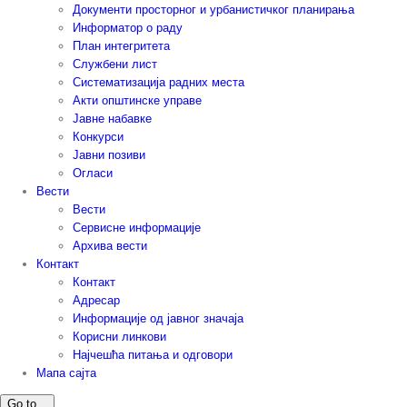
Документи просторног и урбанистичког планирања
Информатор о раду
План интегритета
Службени лист
Систематизација радних места
Акти општинске управе
Јавне набавке
Конкурси
Јавни позиви
Огласи
Вести
Вести
Сервисне информације
Архива вести
Контакт
Контакт
Адресар
Информације од јавног значаја
Корисни линкови
Најчешћа питања и одговори
Мапа сајта
Go to...