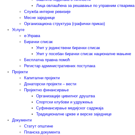
Лица овлашћена за решавање по управним стварима
Служба интерне ревизије
Месне заједнице
Организациона структура (графички приказ)
Услуге
е-Управа
Бирачки списак
Упит у јединствени бирачки списак
Упит у посебан бирачки списак националне мањине
Бесплатна правна помоћ
Регистар административних поступака
Пројекти
Капитални пројекти
Донаторски пројекти – вести
Пројектно финансирање
Организације цивилног друштва
Спортски клубови и удружења
Суфинансирање медијског садржаја
Традиционалне цркве и верске заједнице
Документи
Статут општине
Планска документа