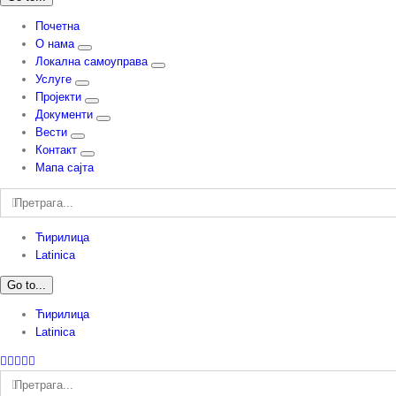
Почетна
О нама
Локална самоуправа
Услуге
Пројекти
Документи
Вести
Контакт
Мапа сајта
Претрага:
Ћирилица
Latinica
Go to...
Ћирилица
Latinica
Facebook
Instagram
YouTube
Twitter
Е-
пошта
Претрага: