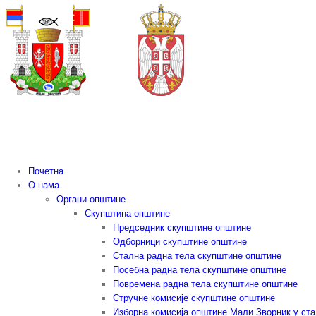
Skip
to
content
Почетна
О нама
Органи општине
Скупштина општине
Председник скупштине општине
Одборници скупштине општине
Стална радна тела скупштине општине
Посебна радна тела скупштине општине
Повремена радна тела скупштине општине
Стручне комисије скупштине општине
Изборна комисија општине Мали Зворник у ст