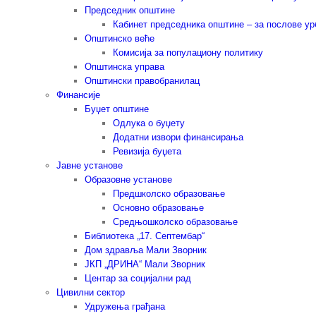
Председник општине
Кабинет председника општине – за послове у
Општинско веће
Комисија за популациону политику
Општинска управа
Општински правобранилац
Финансије
Буџет општине
Одлука о буџету
Додатни извори финансирања
Ревизија буџета
Јавне установе
Образовне установе
Предшколско образовање
Основно образовање
Средњошколско образовање
Библиотека „17. Септембар“
Дом здравља Мали Зворник
ЈКП „ДРИНА“ Мали Зворник
Центар за социјални рад
Цивилни сектор
Удружења грађана