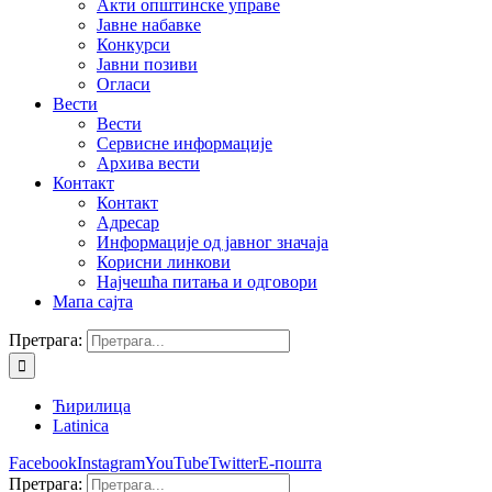
Акти општинске управе
Јавне набавке
Конкурси
Јавни позиви
Огласи
Вести
Вести
Сервисне информације
Архива вести
Контакт
Контакт
Адресар
Информације од јавног значаја
Корисни линкови
Најчешћа питања и одговори
Мапа сајта
Претрага:
Ћирилица
Latinica
Facebook
Instagram
YouTube
Twitter
Е-пошта
Претрага: