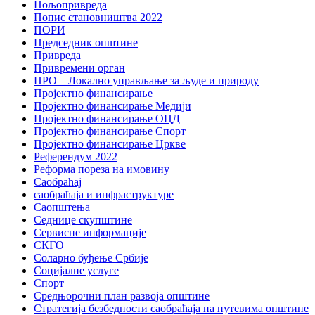
Пољопривреда
Попис становништва 2022
ПОРИ
Председник општине
Привреда
Привремени орган
ПРО – Локално управљање за људе и природу
Пројектно финансирање
Пројектно финансирање Медији
Пројектно финансирање ОЦД
Пројектно финансирање Спорт
Пројектно финансирање Цркве
Референдум 2022
Реформа пореза на имовину
Саобраћај
саобраћаја и инфраструктуре
Саопштења
Седнице скупштине
Сервисне информације
СКГО
Соларно буђење Србије
Социјалне услуге
Спорт
Средњорочни план развоја општине
Стратегија безбедности саобраћаја на путевима општине