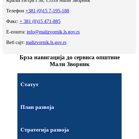
Краља Петра I 38, 15318 Мали Зворник
Телефон
+381 (0)15 7-195-188
Факс:
+ 381 (0)15 471-885
Е-пошта:
info@malizvornik.ls.gov.rs
Веб сајт:
malizvornik.ls.gov.rs
Брза навигација до сервиса општине
Мали Зворник
Статут
План развоја
Стратегија развоја