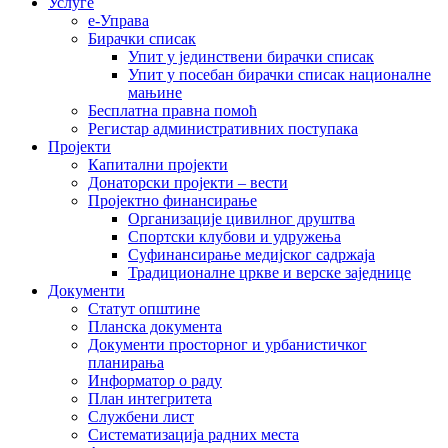
Услуге
е-Управа
Бирачки списак
Упит у јединствени бирачки списак
Упит у посебан бирачки списак националне
мањине
Бесплатна правна помоћ
Регистар административних поступака
Пројекти
Капитални пројекти
Донаторски пројекти – вести
Пројектно финансирање
Организације цивилног друштва
Спортски клубови и удружења
Суфинансирање медијског садржаја
Традиционалне цркве и верске заједнице
Документи
Статут општине
Планска документа
Документи просторног и урбанистичког
планирања
Информатор о раду
План интегритета
Службени лист
Систематизација радних места