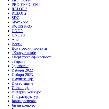
PRO LGPN
PRO-EFFICIENT
RELOF 3
RELOF2
SDC
SlovakAid
SWISS PRO
UNDP
UNOPS
Апел
Вести
Донаторски пројекти
еКонсултације
Енергетска ефикасност
еУправа
Здравство
Избори 2022
Избори 2023
Имунизација
Инвестиције
Иновације
Интерни конкурс
Инфраструктура
Јавна расправа
Јавни конкурс