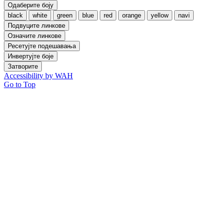
Одаберите боју
black
white
green
blue
red
orange
yellow
navi
Подвуците линкове
Означите линкове
Ресетујте подешавања
Инвертујте боје
Затворите
Accessibility by WAH
Go to Top