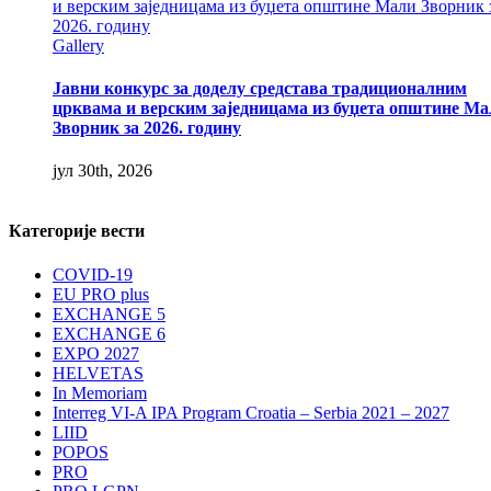
и верским заједницама из буџета општине Мали Зворник 
2026. годину
Gallery
Јавни конкурс за доделу средстава традиционалним
црквама и верским заједницама из буџета општине Ма
Зворник за 2026. годину
јул 30th, 2026
Категорије вести
COVID-19
EU PRO plus
EXCHANGE 5
EXCHANGE 6
EXPO 2027
HELVETAS
In Memoriam
Interreg VI-A IPA Program Croatia – Serbia 2021 – 2027
LIID
POPOS
PRO