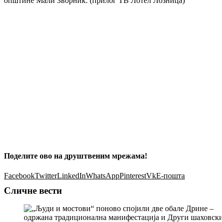
општине Мали Зворник. (прилог ТВ Лотел Лозница)
Поделите ово на друштвеним мрежама!
Facebook
Twitter
LinkedIn
WhatsApp
Pinterest
Vk
Е-пошта
Сличне вести