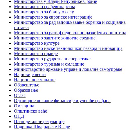
Министарства у Влади Републике Србије
Министарство грађевинарства
Министарство за бригу о селу
Министарство за европске интеграције
Министарство за рад запошљавање борачка и социјална
питања
Министарство за развој недовољно развијених општина
Министарство заштите животне средине
Министарство културе
Министарство науке технолошког развоја и иновација
Министарство правде
Министарство рударства и енергетике
Министарство туризма и омладине
Министзарство државне управе и локалне самоуправе
Најновије вести
Националне мањине
Обавештење
Образовање
Оглас
Одговорне локалне финансије и учешће грађана
Омладина
Општинско веће
ОЦД
План детаљне регулације
Подршка Швајцарске Владе