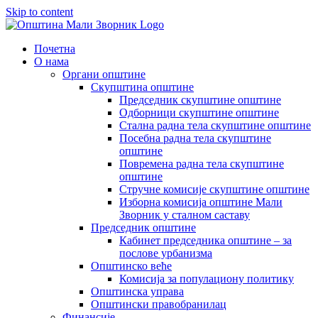
Skip to content
Почетна
О нама
Органи општине
Скупштина општине
Председник скупштине општине
Одборници скупштине општине
Стална радна тела скупштине општине
Посебна радна тела скупштине
општине
Повремена радна тела скупштине
општине
Стручне комисије скупштине општине
Изборна комисија општине Мали
Зворник у сталном саставу
Председник општине
Кабинет председника општине – за
послове урбанизма
Општинско веће
Комисија за популациону политику
Општинска управа
Општински правобранилац
Финансије