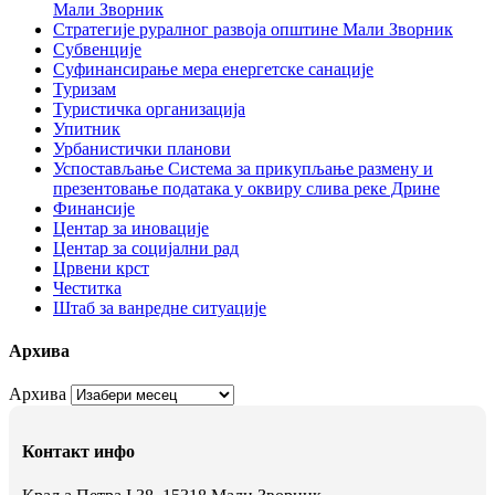
Мали Зворник
Стратегије руралног развоја општине Мали Зворник
Субвенције
Суфинансирање мера енергетске санације
Туризам
Туристичка организација
Упитник
Урбанистички планови
Успостављање Система за прикупљање размену и
презентовање података у оквиру слива реке Дрине
Финансије
Центар за иновације
Центар за социјални рад
Црвени крст
Честитка
Штаб за ванредне ситуације
Архива
Архива
Контакт инфо