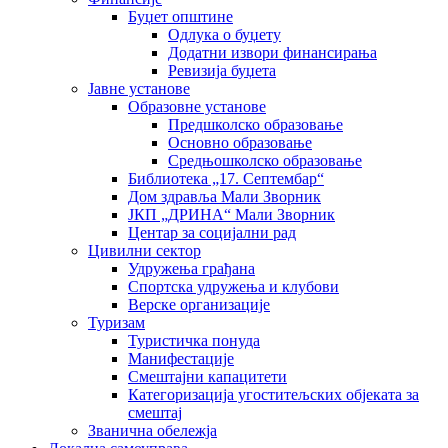
Буџет општине
Одлука о буџету
Додатни извори финансирања
Ревизија буџета
Јавне установе
Образовне установе
Предшколско образовање
Основно образовање
Средњошколско образовање
Библиотека „17. Септембар“
Дом здравља Мали Зворник
ЈКП „ДРИНА“ Мали Зворник
Центар за социјални рад
Цивилни сектор
Удружења грађана
Спортска удружења и клубови
Верске организације
Туризам
Туристичка понуда
Манифестације
Смештајни капацитети
Категоризација угоститељских објеката за
смештај
Званична обележја