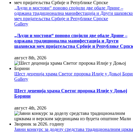
„Људи и мостови“ поново спојили две обале Дрине –
одржана традиционална манифестација и Други шаховск
меч пријатељства Србије и Републике Српске
Gallery
„Људи и мостови“ поново спојили две обале Дрине –
одржана традиционална манифестација и Други
шаховски меч пријатељства Србије и Републике Српс
август 8th, 2026
Шест деценија храма Светог пророка Илије у Доњој Бор
Gallery
Шест деценија храма Светог пророка Илије у Доњој
Борини
август 4th, 2026
Јавни конкурс за доделу средстава традиционалним цркв