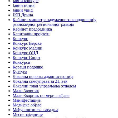
Јавни конкурс
Јавни позив
Јавни увид
ЈКП Дрина
Кабинет министра задуженог за координацију
равномерног регионалног развоја
Кабинет председника
Капитални пројекти
Конкурс
Конкурс Верске
Конкурс Медији
Конкурс ОЦД
Конкурс Спорт
Конкурси
Кораци подршке
Култура
Локална пореска администрација
Локална самоуправа за 21. век
Локални план управљања отпадом
Мали Зворник
Мали Зворник по мери грађана
Манифестације
Медијске објаве
Међуопштинска сарадња
Месне заједнице