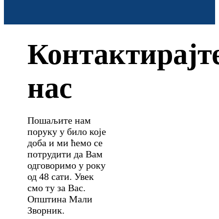
Контактирајт
нас
Пошаљите нам
поруку у било које
доба и ми ћемо се
потрудити да Вам
одговоримо у року
од 48 сати. Увек
смо ту за Вас.
Општина Мали
Зворник.