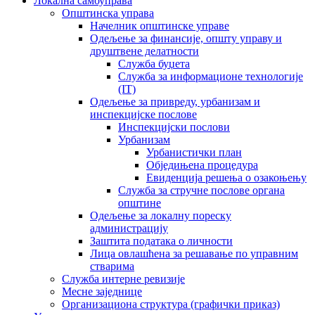
Локална самоуправа
Општинска управа
Начелник општинске управе
Одељење за финансије, општу управу и
друштвене делатности
Служба буџета
Служба за информационе технологије
(IT)
Одељење за привреду, урбанизам и
инспекцијске послове
Инспекцијски послови
Урбанизам
Урбанистички план
Обједињена процедура
Евиденција решења о озакоњењу
Служба за стручне послове органа
општине
Одељење за локалну пореску
администрацију
Заштита података о личности
Лица овлашћена за решавање по управним
стварима
Служба интерне ревизије
Месне заједнице
Организациона структура (графички приказ)