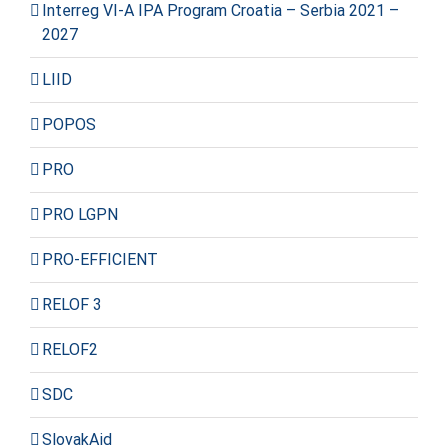
Interreg VI-A IPA Program Croatia – Serbia 2021 –
2027
LIID
POPOS
PRO
PRO LGPN
PRO-EFFICIENT
RELOF 3
RELOF2
SDC
SlovakAid