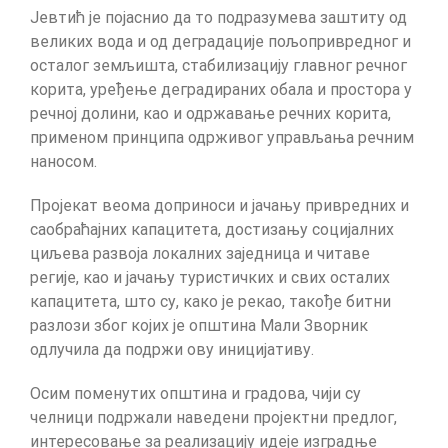
Јевтић је појаснио да то подразумева заштиту од
великих вода и од деградације пољопривредног и
осталог земљишта, стабилизацију главног речног
корита, уређење деградираних обала и простора у
речној долини, као и одржавање речних корита,
применом принципа одрживог управљања речним
наносом.
Пројекат веома доприноси и јачању привредних и
саобраћајних капацитета, достизању социјалних
циљева развоја локалних заједница и читаве
регије, као и јачању туристичких и свих осталих
капацитета, што су, како је рекао, такође битни
разлози због којих је општина Мали Зворник
одлучила да подржи ову иницијативу.
Осим поменутих општина и градова, чији су
челници подржали наведени пројектни предлог,
интересовање за реализацију идеје изградње