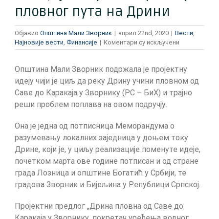
пловног пута на Дрини
Објавио
Општина Мали Зворник
|
април 22nd, 2020
|
Вести
,
на
Најновије вести
,
Финансије
|
Коментари су искључени
Мали
Зворник
Општина Мали Зворник подржала је пројектну
подржао
иницијативу
идеју чији је циљ да реку Дрину учини пловном од
за
Саве до Каракаја у Зворнику (РС – БиХ) и трајно
изградњу
реши проблем поплава на овом подручју.
пловног
пута
Она је једна од потписница Меморандума о
на
Дрини
разумевању локалних заједница у доњем току
Дрине, који је, у циљу реализације поменуте идеје,
почетком марта ове године потписан и од стране
града Лозница и општине Богатић у Србији, те
градова Зворник и Бијељина у Републици Српској.
Пројектни предлог „Дрина пловна од Саве до
Каракаја у Зворнику, покретач уређења водног