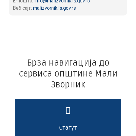
Е-пошта:
info@malizvornik.ls.gov.rs
Веб сајт:
malizvornik.ls.gov.rs
Брза навигација до
сервиса општине Мали
Зворник
Статут