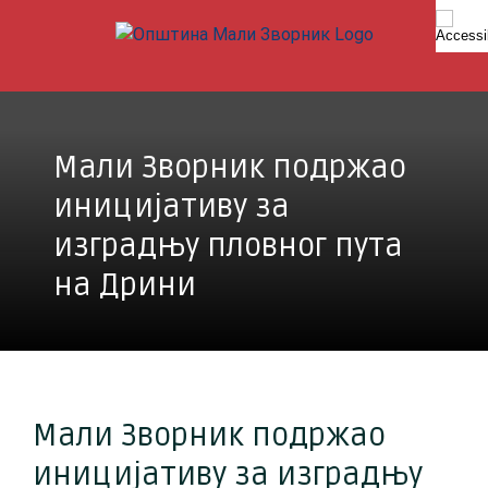
Skip
to
content
Мали Зворник подржао
иницијативу за
изградњу пловног пута
на Дрини
Мали Зворник подржао
иницијативу за изградњу