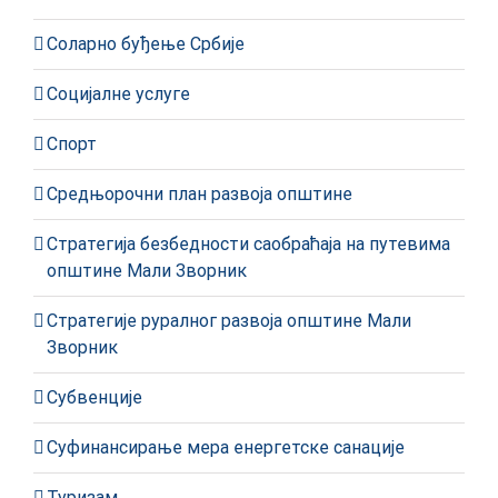
Соларно буђење Србије
Социјалне услуге
Спорт
Средњорочни план развоја општине
Стратегија безбедности саобраћаја на путевима
општине Мали Зворник
Стратегије руралног развоја општине Мали
Зворник
Субвенције
Суфинансирање мера енергетске санације
Туризам