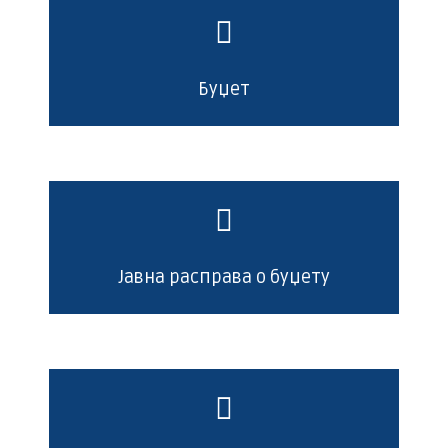
Буџет
Јавна расправа о буџету