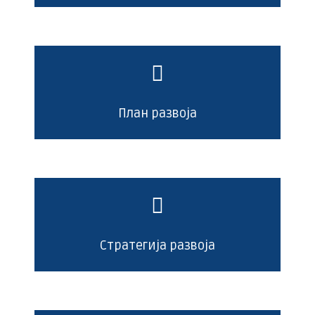
План развоја
Стратегија развоја