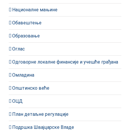
Националне мањине
Обавештење
Образовање
Оглас
Одговорне локалне финансије и учешће грађана
Омладина
Општинско веће
ОЦД
План детаљне регулације
Подршка Швајцарске Владе