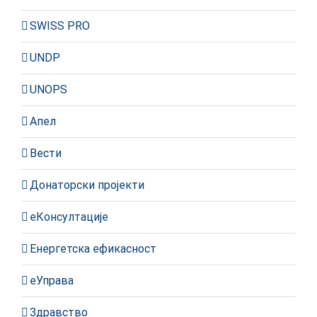
SWISS PRO
UNDP
UNOPS
Апел
Вести
Донаторски пројекти
еКонсултације
Енергетска ефикасност
еУправа
Здравство