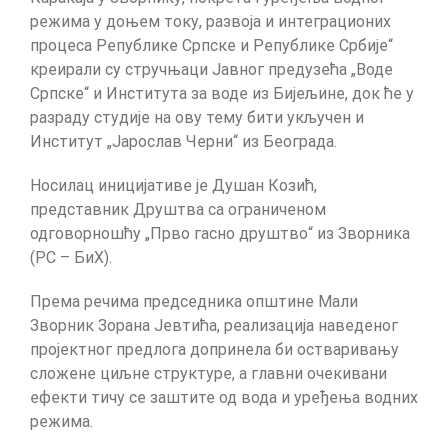
режима у доњем току, развоја и интеграционих
процеса Републике Српске и Републике Србије“
креирали су стручњаци Јавног предузећа „Воде
Српске“ и Института за воде из Бијељине, док ће у
разраду студије на ову тему бити укључен и
Институт „Јарослав Черни“ из Београда.
Носилац иницијативе је Душан Козић,
представник Друштва са ограниченом
одговорношћу „Прво гасно друштво“ из Зворника
(РС – БиХ).
Према речима председника општине Мали
Зворник Зорана Јевтића, реализација наведеног
пројектног предлога допринела би остваривању
сложене циљне структуре, а главни очекивани
ефекти тичу се заштите од вода и уређења водних
режима.