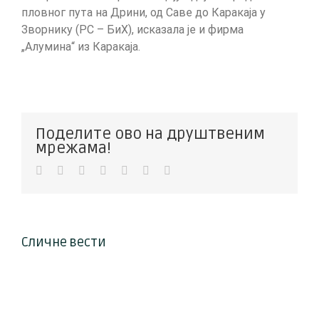
пловног пута на Дрини, од Саве до Каракаја у
Зворнику (РС – БиХ), исказала је и фирма
„Алумина“ из Каракаја.
Поделите ово на друштвеним
мрежама!
Facebook
Twitter
LinkedIn
WhatsApp
Pinterest
Vk
Е-
пошта
Сличне вести