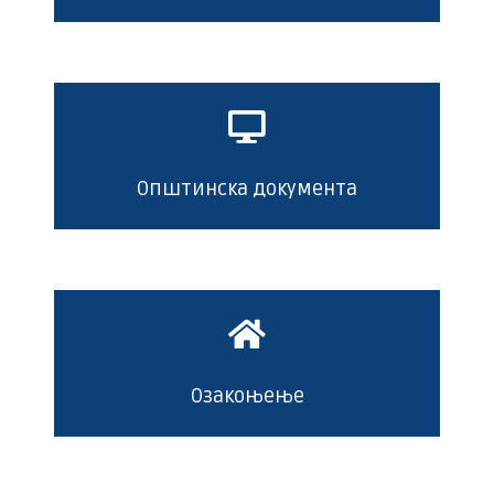
Општинска документа
Озакоњење