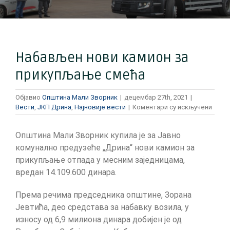
Набављен нови камион за
прикупљање смећа
Објавио
Општина Мали Зворник
|
децембар 27th, 2021
|
на
Вести
,
ЈКП Дрина
,
Најновије вести
|
Коментари су искључени
Наба
нови
Општина Мали Зворник купила је за Јавно
ками
за
комунално предузеће „Дрина“ нови камион за
прик
прикупљање отпада у месним заједницама,
смећ
вредан 14.109.600 динара.
Према речима председника општине, Зорана
Јевтића, део средстава за набавку возила, у
износу од 6,9 милиона динара добијен је од