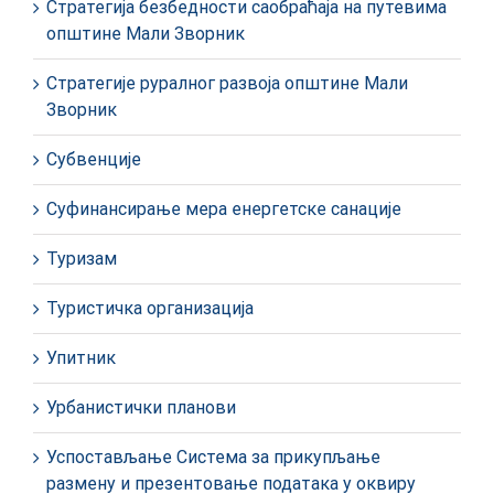
Стратегија безбедности саобраћаја на путевима
општине Мали Зворник
Стратегије руралног развоја општине Мали
Зворник
Субвенције
Суфинансирање мера енергетске санације
Туризам
Туристичка организација
Упитник
Урбанистички планови
Успостављање Система за прикупљање
размену и презентовање података у оквиру