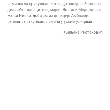
камиона за прикупљање отпада раније набављена,
два већег капацитета, марке Волво и Мерцедес и
мањи Ивеко, добијем из донације Амбасаде
Јапана, за сакупљање смећа у уским улицама.
Љиљана Ристановић