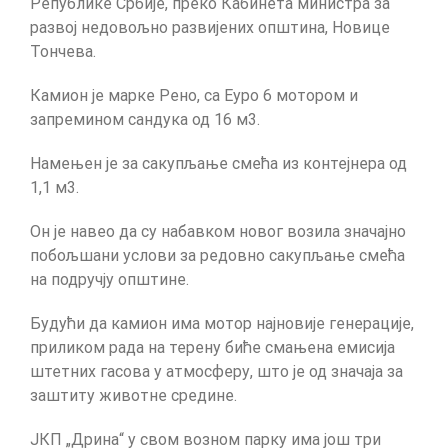
Републике Србије, преко Кабинета министра за
развој недовољно развијених општина, Новице
Тончева.
Камион је марке Рено, са Еуро 6 мотором и
запремином сандука од 16 м3.
Намењен је за сакупљање смећа из контејнера од
1,1 м3.
Он је навео да су набавком новог возила значајно
побољшани услови за редовно сакупљање смећа
на подручју општине.
Будући да камион има мотор најновије генерације,
приликом рада на терену биће смањена емисија
штетних гасова у атмосферу, што је од значаја за
заштиту животне средине.
ЈКП „Дрина“ у свом возном парку има још три