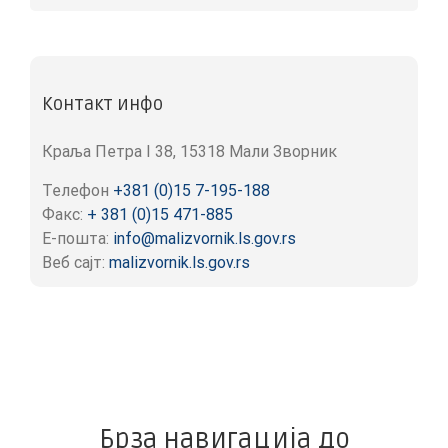
Контакт инфо
Краља Петра I 38, 15318 Мали Зворник
Телефон
+381 (0)15 7-195-188
Факс:
+ 381 (0)15 471-885
Е-пошта:
info@malizvornik.ls.gov.rs
Веб сајт:
malizvornik.ls.gov.rs
Брза навигација до