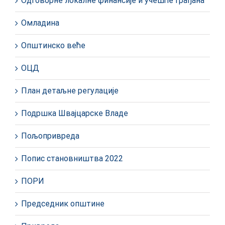
Одговорне локалне финансије и учешће грађана
Омладина
Општинско веће
ОЦД
План детаљне регулације
Подршка Швајцарске Владе
Пољопривреда
Попис становништва 2022
ПОРИ
Председник општине