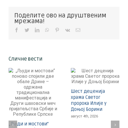
Поделите ово на друштвеним
мрежама!
Facebook
Twitter
LinkedIn
WhatsApp
Pinterest
Vk
Е-
пошта
Сличне вести
Шест деценија
храма Светог
пророка Илије у
Доњој Борини
август 4th, 2026
„Људи и мостови“