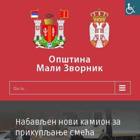
Skip
to
content
Go to...
Набављен нови камион за
прикупљање смећа