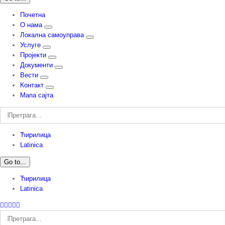
Почетна
О нама
Локална самоуправа
Услуге
Пројекти
Документи
Вести
Контакт
Мапа сајта
Претрага:
Ћирилица
Latinica
Go to...
Ћирилица
Latinica
Facebook
Instagram
YouTube
Twitter
Е-
пошта
Претрага: