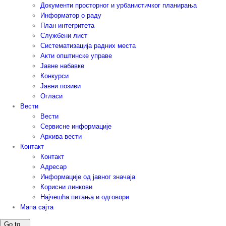
Документи просторног и урбанистичког планирања
Информатор о раду
План интегритета
Службени лист
Систематизација радних места
Акти општинске управе
Јавне набавке
Конкурси
Јавни позиви
Огласи
Вести
Вести
Сервисне информације
Архива вести
Контакт
Контакт
Адресар
Информације од јавног значаја
Корисни линкови
Најчешћа питања и одговори
Мапа сајта
Go to...