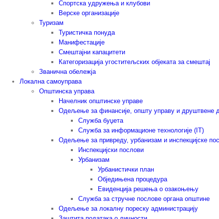
Спортска удружења и клубови
Верске организације
Туризам
Туристичка понуда
Манифестације
Смештајни капацитети
Категоризација угоститељских објеката за смештај
Званична обележја
Локална самоуправа
Општинска управа
Начелник општинске управе
Одељење за финансије, општу управу и друштвене 
Служба буџета
Служба за информационе технологије (IT)
Одељење за привреду, урбанизам и инспекцијске по
Инспекцијски послови
Урбанизам
Урбанистички план
Обједињена процедура
Евиденција решења о озакоњењу
Служба за стручне послове органа општине
Одељење за локалну пореску администрацију
Заштита података о личности