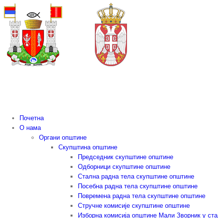
Skip
to
content
Почетна
О нама
Органи општине
Скупштина општине
Председник скупштине општине
Одборници скупштине општине
Стална радна тела скупштине општине
Посебна радна тела скупштине општине
Повремена радна тела скупштине општине
Стручне комисије скупштине општине
Изборна комисија општине Мали Зворник у ст