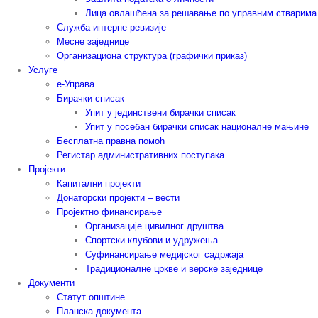
Лица овлашћена за решавање по управним стварима
Служба интерне ревизије
Месне заједнице
Организациона структура (графички приказ)
Услуге
е-Управа
Бирачки списак
Упит у јединствени бирачки списак
Упит у посебан бирачки списак националне мањине
Бесплатна правна помоћ
Регистар административних поступака
Пројекти
Капитални пројекти
Донаторски пројекти – вести
Пројектно финансирање
Организације цивилног друштва
Спортски клубови и удружења
Суфинансирање медијског садржаја
Традиционалне цркве и верске заједнице
Документи
Статут општине
Планска документа