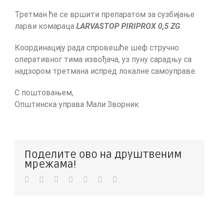
Третман ће се вршити препаратом за сузбијање
ларви комараца
LARVASTOP PIRIPROX 0,5 ZG
.
Координацију рада спровешће шеф стручно
оперативног тима извођача, уз пуну сарадњу са
надзором третмана испред локалне самоуправе.
С поштовањем,
Општинска управа Мали Зворник
Поделите ово на друштвеним
мрежама!
Facebook
Twitter
LinkedIn
WhatsApp
Pinterest
Vk
Е-
пошта