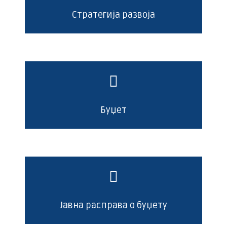
Стратегија развоја
Буџет
Јавна расправа о буџету