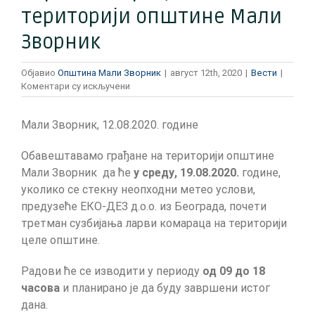
територији општине Мали
Зворник
Објавио
Општина Мали Зворник
|
август 12th, 2020
|
Вести
|
на
Коментари су искључени
Обавештење
о
Мали Зворник, 12.08.2020. године
сузбијању
ларви
комараца
Обавештавамо грађане на територији општине
на
Мали Зворник да ће
у среду, 19.08.2020.
године,
територији
уколико се стекну неопходни метео услови,
општине
предузеће ЕКО-ДЕЗ д.о.о. из Београда, почети
Мали
Зворник
третман сузбијања ларви комараца на територији
целе општине.
Радови ће се изводити у периоду
од 09 до 18
часова
и планирано је да буду завршени истог
дана.