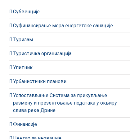
Субвенције
Суфинансирање мера енергетске санације
Туризам
Туристичка организација
Упитник
Урбанистички планови
Успостављање Система за прикупљање
размену и презентовање података у оквиру
слива реке Дрине
Финансије
Центар за иновације