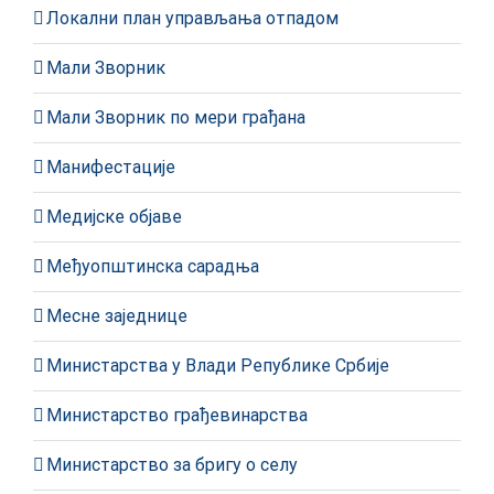
Локални план управљања отпадом
Мали Зворник
Мали Зворник по мери грађана
Манифестације
Медијске објаве
Међуопштинска сарадња
Месне заједнице
Министарства у Влади Републике Србије
Министарство грађевинарства
Министарство за бригу о селу