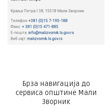
Краља Петра I 38, 15318 Мали Зворник
Телефон
+381 (0)15 7-195-188
Факс:
+ 381 (0)15 471-885
Е-пошта:
info@malizvornik.ls.gov.rs
Веб сајт:
malizvornik.ls.gov.rs
Брза навигација до
сервиса општине Мали
Зворник