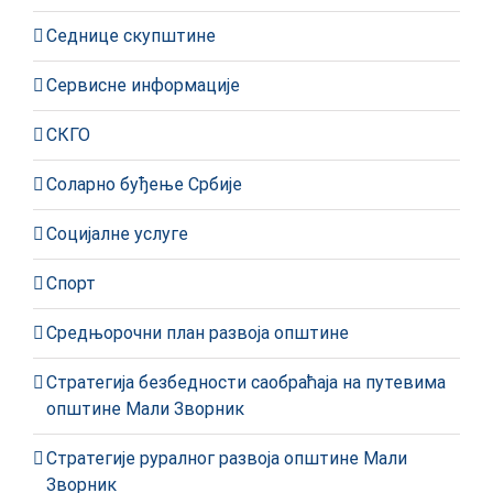
Седнице скупштине
Сервисне информације
СКГО
Соларно буђење Србије
Социјалне услуге
Спорт
Средњорочни план развоја општине
Стратегија безбедности саобраћаја на путевима
општине Мали Зворник
Стратегије руралног развоја општине Мали
Зворник