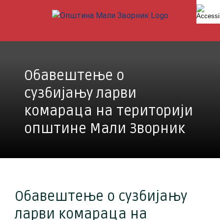
Skip
to
content
Обавештење о
сузбијању ларви
комараца на територији
општине Мали Зворник
Обавештење о сузбијању
ларви комараца на