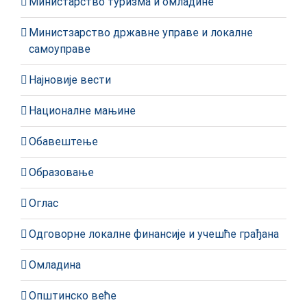
Министарство туризма и омладине
Министзарство државне управе и локалне
самоуправе
Најновије вести
Националне мањине
Обавештење
Образовање
Оглас
Одговорне локалне финансије и учешће грађана
Омладина
Општинско веће