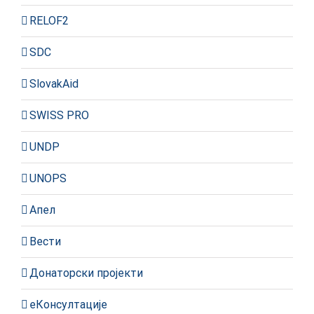
RELOF2
SDC
SlovakAid
SWISS PRO
UNDP
UNOPS
Апел
Вести
Донаторски пројекти
еКонсултације