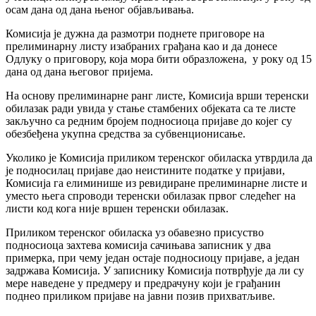
осам дана од дана њеног објављивања.
Комисија је дужна да размотри поднете приговоре на
прелиминарну листу изабраних грађана као и да донесе
Одлуку о приговору, која мора бити образложена, у року од 15
дана од дана његовог пријема.
На основу прелиминарне ранг листе, Комисија врши теренски
обилазак ради увида у стање стамбених објеката са те листе
закључно са редним бројем подносиоца пријаве до којег су
обезбеђена укупна средства за субвенционисање.
Уколико је Комисија приликом теренског обиласка утврдила да
је подносилац пријаве дао неистините податке у пријави,
Комисија га елиминише из ревидиране прелиминарне листе и
уместо њега спроводи теренски обилазак првог следећег на
листи код кога није вршен теренски обилазак.
Приликом теренског обиласка уз обавезно присуство
подносиоца захтева комисија сачињава записник у два
примерка, при чему један остаје подносиоцу пријаве, а један
задржава Комисија. У записнику Комисија потврђује да ли су
мере наведене у предмеру и предрачуну који је грађанин
поднео приликом пријаве на јавни позив прихватљиве.