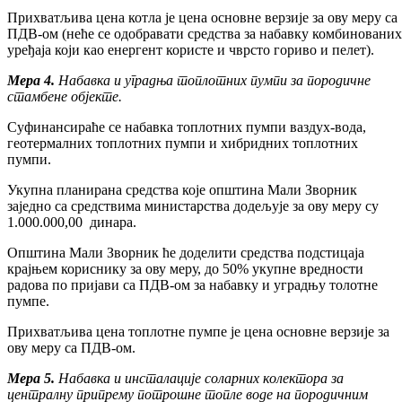
Прихватљива цена котла је цена основне верзије за ову меру са
ПДВ-ом (неће се одобравати средства за набавку комбинованих
уређаја који као енергент користе и чврсто гориво и пелет).
Мера 4.
Набавка и уградња топлотних пумпи
за породичне
стамбене објекте.
Суфинансираће се набавка топлотних пумпи ваздух-вода,
геотермалних топлотних пумпи и хибридних топлотних
пумпи.
Укупна планирана средства које општина Мали Зворник
заједно са средствима министарства додељује за ову меру су
1.000.000,00 динара.
Општина Мали Зворник ће доделити средства подстицаја
крајњем кориснику за ову меру, до 50% укупне вредности
радова по пријави са ПДВ-ом за набавку и уградњу толотне
пумпе.
Прихватљива цена топлотне пумпе је цена основне верзије за
ову меру са ПДВ-ом.
Мера 5.
Набавка и инсталације соларних колектора за
централну припрему потрошне топле воде на породичним