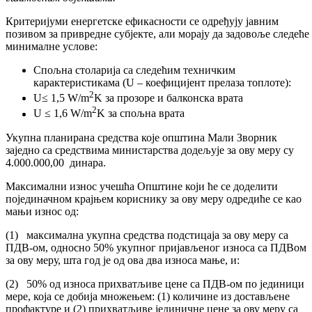
Критеријуми енергетске ефикасности се одређују јавним
позивом за привредне субјекте, али морају да задовоље следеће
минималне услове:
Спољна столарија са следећим техничким
карактеристикама (U – коефицијент прелаза топлоте):
2
U≤ 1,5 W/m
K за прозоре и балконска врата
2
U ≤ 1,6 W/m
K за спољна врата
Укупна планирана средства које општина Мали Зворник
заједно са средствима министарства додељује за ову меру су
4.000.000,00 динара.
Максимални износ учешћа Општине који ће се доделити
појединачном крајњем кориснику за ову меру одредиће се као
мањи износ од:
(1) максимална укупна средства подстицаја за ову меру са
ПДВ-ом, односно 50% укупног пријављеног износа са ПДВом
за ову меру, шта год је од ова два износа мање, и:
(2) 50% од износа прихватљиве цене са ПДВ-ом по јединици
мере, која се добија множењем: (1) количине из достављене
профактуре и (2) прихватљиве јединичне цене за ову меру са