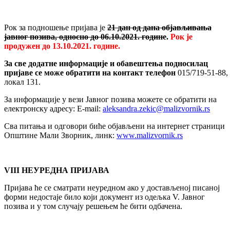
Рок за подношење пријава је
21 дан од дана објављивања
јавног позива, односно до 06.10.2021. године
.
Рок је
продужен до 13.10.2021. године.
За све додатне информације и обавештења подносилац
пријаве се може обратити на контакт телефон
015/719-51-88,
локал 131.
За информације у вези Јавног позива можете се обратити на
електронску адресу: Е-mail:
aleksandra.zekic@malizvornik.rs
Сва питања и одговори биће објављени на интернет страници
Општине Мали Зворник, линк:
www.malizvornik.rs
VIII
НЕУРЕДНА ПРИЈАВА
Пријава ће се сматрати неуредном ако у достављеној писаној
форми недостаје било који документ из одељка V. Јавног
позива и у том случају решењем ће бити одбачена.