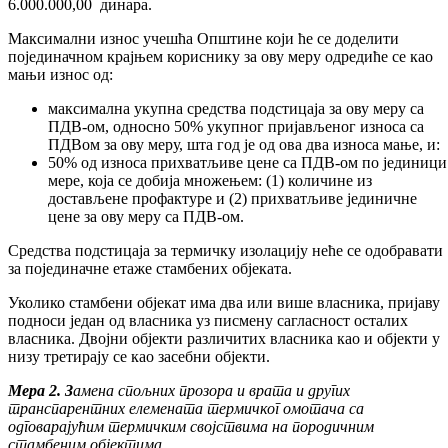
6.000.000,00 динара.
Максимални износ учешћа Општине који ће се доделити
појединачном крајњем кориснику за ову меру одредиће се као
мањи износ од:
максимална укупна средства подстицаја за ову меру са
ПДВ-ом, односно 50% укупног пријављеног износа са
ПДВом за ову меру, шта год је од ова два износа мање, и:
50% од износа прихватљиве цене са ПДВ-ом по јединици
мере, која се добија множењем: (1) количине из
достављене профактуре и (2) прихватљиве јединичне
цене за ову меру са ПДВ-ом.
Средства подстицаја за термичку изолацију неће се одобравати
за појединачне етаже стамбених објеката.
Уколико стамбени објекат има два или више власника, пријаву
подноси један од власника уз писмену сагласност осталих
власника. Двојни објекти различитих власника као и објекти у
низу третирају се као засебни објекти.
Мера 2. З
амена спољних прозора и врата и других
транспарентних елемената термичког омотача са
одговарајућим термичким својствима на породичним
стамбеним објектима.