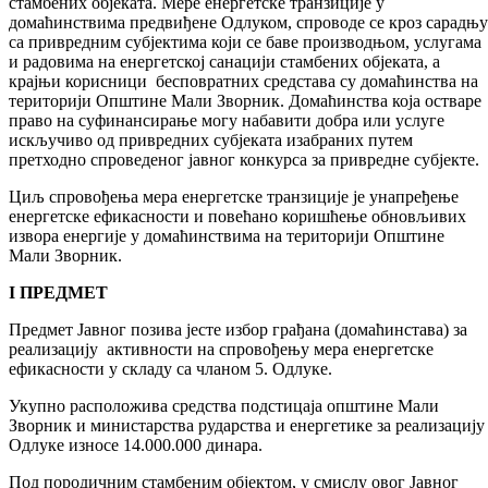
стамбених објеката. Мере енергетске транзиције у
домаћинствима предвиђене Одлуком, спроводе се кроз сарадњу
са привредним субјектима који се баве производњом, услугама
и радовима на енергетској санацији стамбених објеката, а
крајњи корисници бесповратних средстава су домаћинства на
територији Општине Мали Зворник. Домаћинства која остваре
право на суфинансирање могу набавити добра или услуге
искључиво од привредних субјеката изабраних путем
претходно спроведеног јавног конкурса за привредне субјекте.
Циљ спровођења мера енергетске транзиције је унапређење
енергетске ефикасности и повећано коришћење обновљивих
извора енергије у домаћинствима на територији Општине
Мали Зворник.
I ПРЕДМЕТ
Предмет Јавног позива јесте избор грађана (домаћинстава) за
реализацију активности на спровођењу мера енергетске
ефикасности у складу са чланом 5. Одлуке.
Укупно расположива средства подстицаја општине Мали
Зворник и министарства рударства и енергетике за реализацију
Одлуке износе 14.000.000 динара.
Под породичним стамбеним објектом, у смислу овог Јавног