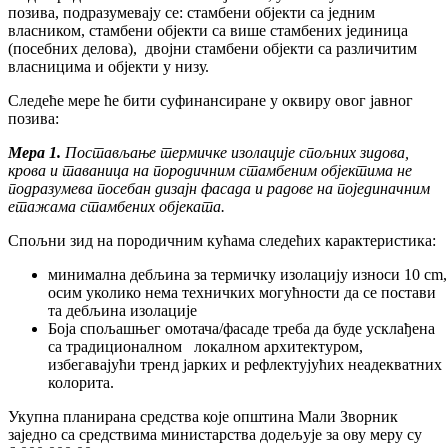
позива, подразумевају се: стамбени објекти са једним
власником, стамбени објекти са више стамбених јединица
(посебних делова), двојни стамбени објекти са различитим
власницима и објекти у низу.
Следеће мере ће бити суфинансиране у оквиру овог јавног
позива:
Мера 1.
Постављање термичке изолације спољних зидова,
крова и таваница на породичним стамбеним објектима не
подразумева посебан дизајн фасада и радове на појединачним
етажама стамбених објеката.
Спољни зид на породичним кућама следећих карактеристика:
минимална дебљина за термичку изолацију износи 10 cm,
осим уколико нема техничких могућности да се постави
та дебљина изолације
Боја спољашњег омотача/фасаде треба да буде усклађена
са традиционалном локалном архитектуром,
избегавајући тренд јарких и рефлектујућих неадекватних
колорита.
Укупна планирана средства које општина Мали Зворник
заједно са средствима министарства додељује за ову меру су