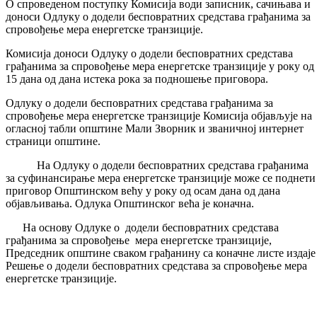
О спроведеном поступку Комисија води записник, сачињава и
доноси Одлуку о додели бесповратних средстава грађанима за
спровођење мера енергетске транзиције.
Комисија доноси Одлуку о додели бесповратних средстава
грађанима за спровођење мера енергетске транзиције у року од
15 дана од дана истека рока за подношење приговора.
Одлуку о додели бесповратних средстава грађанима за
спровођење мера енергетске транзиције Комисија објављује на
огласној табли општине Мали Зворник и званичној интернет
страници општине.
На Одлуку о додели бесповратних средстава грађанима
за суфинансирање мера енергетске транзиције може се поднети
приговор Општинском већу у року од осам дана од дана
објављивања. Одлука Општинског већа је коначна.
На основу Одлуке о додели бесповратних средстава
грађанима за спровођење мера енергетске транзиције,
Председник општине сваком грађанину са коначне листе издаје
Решење о додели бесповратних средстава за спровођење мера
енергетске транзиције.