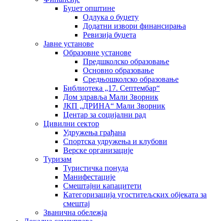
Буџет општине
Одлука о буџету
Додатни извори финансирања
Ревизија буџета
Јавне установе
Образовне установе
Предшколско образовање
Основно образовање
Средњошколско образовање
Библиотека „17. Септембар“
Дом здравља Мали Зворник
ЈКП „ДРИНА“ Мали Зворник
Центар за социјални рад
Цивилни сектор
Удружења грађана
Спортска удружења и клубови
Верске организације
Туризам
Туристичка понуда
Манифестације
Смештајни капацитети
Категоризација угоститељских објеката за
смештај
Званична обележја