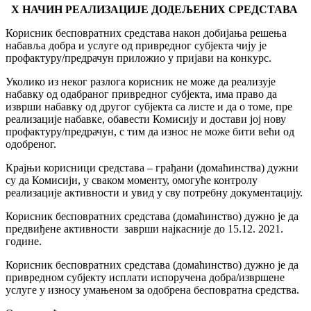
X НАЧИН РЕАЛИЗАЦИЈЕ ДОДЕЉЕНИХ СРЕДСТАВА
Корисник бесповратних средстава након добијања решења
набавља добра и услуге од привредног субјекта чију је
профактуру/предрачун приложио у пријави на конкурс.
Уколико из неког разлога корисник не може да реализује
набавку од одабраног привредног субјекта, има право да
изврши набавку од другог субјекта са листе и да о томе, пре
реализације набавке, обавести Комисију и достави јој нову
профактуру/предрачун, с тим да износ не може бити већи од
одобреног.
Крајњи корисници средстава – грађани (домаћинства) дужни
су да Комисији, у сваком моменту, омогуће контролу
реализације активности и увид у сву потребну документацију.
Корисник бесповратних средстава (домаћинство) дужно је да
предвиђене активности заврши најкасније до 15.12. 2021.
године.
Корисник бесповратних средстава (домаћинство) дужно је да
привредном субјекту исплати испоручена добра/извршене
услуге у износу умањеном за одобрена бесповратна средства.