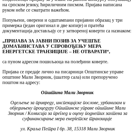
на српском језику, ћириличним писмом. Пријава написана
руком неће се сматрати важећом.
Попуњени, оверени и одштампани пријавни образац у три
примерка (један оригинал и две копије) и пратећа
документација достављају се у затвореној коверти са назнаком:
„ПРИЈАВА ЗА ЈАВНИ ПОЗИВ ЗА
УЧЕШЋЕ
ДОМАЋИНСТАВА У СПРОВОЂЕЊУ МЕРА
ЕНЕРГЕТСКЕ ТРАНЗИЦИЈЕ – НЕ ОТВАРАТИ“,
са пуном адресом пошиљаоца на полеђини коверте.
Пријава се предаје лично на писарници Општинске управе
општине Мали Зворник, (шалтер сала) или препоручено
поштом на адресу:
Општина Мали Зворник
Одељење за привреду, инспекцијске послове, урбанизам и
обједињену процедуру Општинске управе општине
M
али
Зворник / Комисија за преглед и оцену поднетих захтева за
суфинансирање мера енергетске транзиције
ул. Краља Петра
I
бр. 38,
15318 Мали Зворник