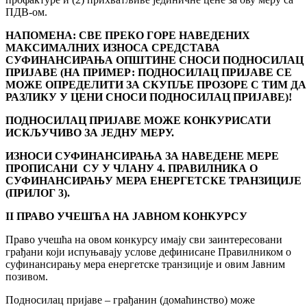
ПДВ-ом.
НАПОМЕНА: СВЕ ПРЕКО ГОРЕ НАВЕДЕНИХ
МАКСИМАЛНИХ ИЗНОСА СРЕДСТАВА
СУФИНАНСИРАЊА ОПШТИНЕ СНОСИ ПОДНОСИЛАЦ
ПРИЈАВЕ (НА ПРИМЕР: ПОДНОСИЛАЦ ПРИЈАВЕ СЕ
МОЖЕ ОПРЕДЕЛИТИ ЗА СКУПЉЕ ПРОЗОРЕ С ТИМ ДА
РАЗЛИКУ У ЦЕНИ СНОСИ ПОДНОСИЛАЦ ПРИЈАВЕ)!
ПОДНОСИЛАЦ ПРИЈАВЕ МОЖЕ КОНКУРИСАТИ
ИСКЉУЧИВО ЗА ЈЕДНУ МЕРУ.
ИЗНОСИ СУФИНАНСИРАЊА ЗА НАВЕДЕНЕ МЕРЕ
ПРОПИСАНИ СУ У ЧЛАНУ 4.
ПРАВИЛНИКА О
СУФИНАНСИРАЊУ МЕРА ЕНЕРГЕТСКЕ ТРАНЗИЦИЈЕ
(ПРИЛОГ 3).
II
ПРАВО УЧЕШЋА НА ЈАВНОМ КОНКУРСУ
Право учешћа на овом конкурсу имају сви заинтересовани
грађани који испуњавају услове дефинисане Правилником о
суфинансирању мера енергетске транзиције и овим Јавним
позивом.
Подносилац пријаве – грађанин (домаћинство) може