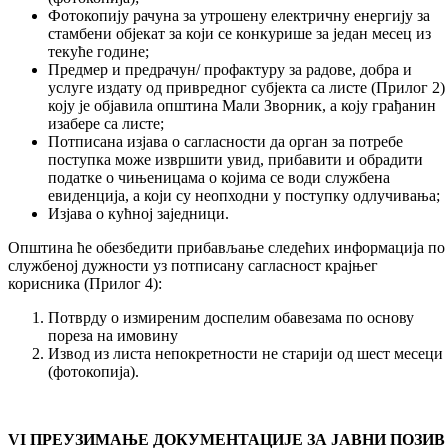
Фотокопију рачуна за утрошену електричну енергију за
стамбени објекат за који се конкурише за један месец из
текуће године;
Предмер и предрачун/ профактуру за радове, добра и
услуге издату од привредног субјекта са листе (Прилог 2)
коју је објавила општина Мали Зворник, а коју грађанин
изабере са листе;
Потписана изјава о сагласности да орган за потребе
поступка може извршити увид, прибавити и обрадити
податке о чињеницама о којима се води службена
евиденција, а који су неопходни у поступку одлучивања;
Изјава о кућној заједници.
Општина ће обезбедити прибављање следећих информација по
службеној дужности уз потписану сагласност крајњег
корисника (Прилог 4):
Потврду о измиреним доспелим обавезама по основу
пореза на имовину
Извод из листа непокретности не старији од шест месеци
(фотокопија).
VI ПРЕУЗИМАЊЕ ДОКУМЕНТАЦИЈЕ ЗА ЈАВНИ ПОЗИВ