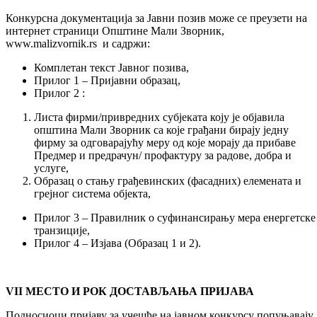
Конкурсна документација за Јавни позив може се преузети на
интернет страници Општине Мали Зворник,
www.malizvornik.rs и садржи:
Комплетан текст Јавног позива,
Прилог 1 – Пријавни образац,
Прилог 2 :
Листа фирми/привредних субјеката коју је објавила
општина Мали Зворник са које грађани бирају једну
фирму за одговарајућу меру од које морају да прибаве
Предмер и предрачун/ профактуру за радове, добра и
услуге,
Образац о стању грађевинских (фасадних) елемената и
грејног система објекта,
Прилог 3 – Правилник о суфинансирању мера енергетске
транзиције,
Прилог 4 – Изјава (Образац 1 и 2).
VII
МЕСТО И РОК ДОСТАВЉАЊА ПРИЈАВА
Подносиоци пријаву за учешће на јавном конкурсу попуњавају