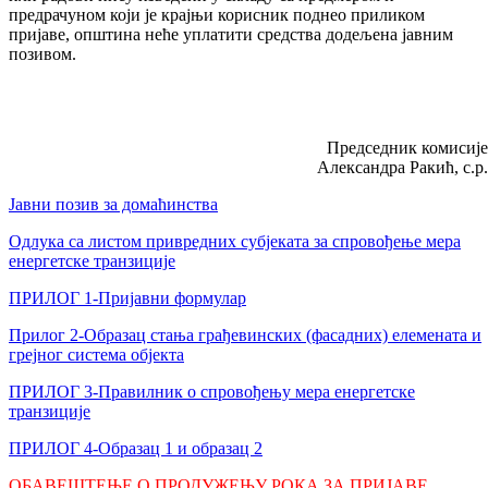
предрачуном који је крајњи корисник поднео приликом
пријаве, општина неће уплатити средства додељена јавним
позивом.
Председник комисије
Александра Ракић, с.р.
Јавни позив за домаћинства
Одлука са листом привредних субјеката за спровођење мера
енергетске транзиције
ПРИЛОГ 1-Пријавни формулар
Прилог 2-Образац стања грађевинских (фасадних) елемената и
грејног система објекта
ПРИЛОГ 3-Правилник о спровођењу мера енергетске
транзиције
ПРИЛОГ 4-Образац 1 и образац 2
ОБАВЕШТЕЊЕ О ПРОДУЖЕЊУ РОКА ЗА ПРИЈАВЕ