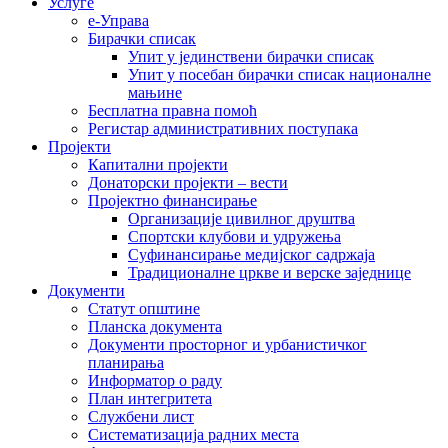
Услуге
е-Управа
Бирачки списак
Упит у јединствени бирачки списак
Упит у посебан бирачки списак националне
мањине
Бесплатна правна помоћ
Регистар административних поступака
Пројекти
Капитални пројекти
Донаторски пројекти – вести
Пројектно финансирање
Организације цивилног друштва
Спортски клубови и удружења
Суфинансирање медијског садржаја
Традиционалне цркве и верске заједнице
Документи
Статут општине
Планска документа
Документи просторног и урбанистичког
планирања
Информатор о раду
План интегритета
Службени лист
Систематизација радних места