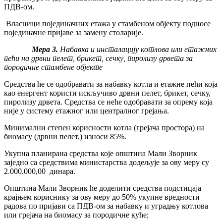
ПДВ-ом.
Власници појединачних етажа у стамбеном објекту подносе
појединачне пријаве за замену столарије.
Мера 3.
Набавка и инсталацију котлова или етажних
пећи на дрвни пелет, брикет, сечку, пиролизу дрвета за
породичне стамбене објекте
Средства ће се одобравати за набавку котла и етажне пећи која
као енергент користи искључиво дрвни пелет, брикет, сечку,
пиролизу дрвета. Средства се неће одобравати за опрему која
није у систему етажног или централног грејања.
Минимални степен корисности котла (грејача простора) на
биомасу (дрвни пелет,) износи 85%.
Укупна планирана средства које општина Мали Зворник
заједно са средствима министарства додељује за ову меру су
2.000.000,00 динара.
Општина Мали Зворник ће доделити средства подстицаја
крајњем кориснику за ову меру до 50% укупне вредности
радова по пријави са ПДВ-ом за набавку и уградњу котлова
или грејача на биомасу за породичне куће;