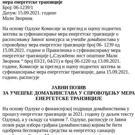
мера енергетске транзиције
Број: 06-1239/1
Датум: 15.09.2021. године
Мали Зворник
На основу Одлуке Комисијe за преглед и оцену поднетих
захтева за суфинансирање мера енергетске транзиције о
расписивању Јавног конкурса за учешће домаћинстава у
спровођењу мера енергетске транзиције број 06- 1239 од
15.09.2021. године и Правилника о суфинансирању мера
енергетске транзиције („Службени лист општине Мали
Зворник “ број 03/21, 04/21) и број 06-1220 од 13.09.2021.
године, Комисијe за преглед и оцену поднетих захтева за
суфинансирање мера енергетске транзиције, дана 15.09.2021.
године, расписује
ЈАВНИ ПОЗИВ
ЗА УЧЕШЋЕ ДОМАЋИНСТАВА У СПРОВОЂЕЊУ МЕРА
ЕНЕРГЕТСКЕ ТРАНЗИЦИЈЕ
На основу Одлуке о финансијској подршци домаћинствима у
процесу енергетске транзиције за 2021. годину (у даљем тексту
Одлука), а у складу са чланом 7. Одлуке, расписује се Јавни
позив ради избора грађана (домаћинстава) којима ће бити
одобрена бесповратна средства за енергетску санацију