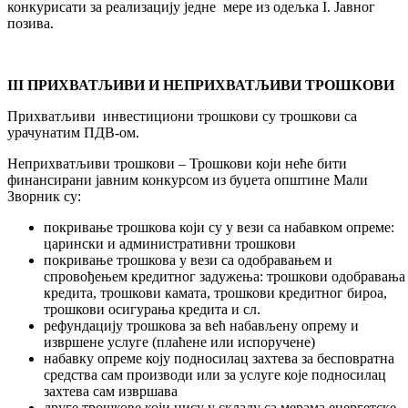
конкурисати за реализацију једне мере из одељка I. Јавног
позива.
III ПРИХВАТЉИВИ И НЕПРИХВАТЉИВИ ТРОШКОВИ
Прихватљиви инвестициони трошкови су трошкови са
урачунатим ПДВ-ом.
Неприхватљиви трошкови – Трошкови који неће бити
финансирани јавним конкурсом из буџета општине Мали
Зворник су:
покривање трошкова који су у вези са набавком опреме:
царински и административни трошкови
покривање трошкова у вези са одобравањем и
спровођењем кредитног задужења: трошкови одобравања
кредита, трошкови камата, трошкови кредитног бироа,
трошкови осигурања кредита и сл.
рефундацију трошкова за већ набављену опрему и
извршене услуге (плаћене или испоручене)
набавку опреме коју подносилац захтева за бесповратна
средства сам производи или за услуге које подносилац
захтева сам извршава
друге трошкове који нису у складу са мерама енергетске