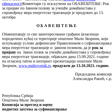
ефикасност
|
Коментари су искључени
на ОБАВЕШТЕЊЕ: Рок
за пријаве по Јавном позиву за учешће домаћинстава у
спровођењу мера енергетске транзиције је продужен до 13.
октобра
О Б А В Е Ш Т Е Њ Е
Обавештавају се сви заинтересовани грађани (власници
породичних кућа) са територије општине Мали Зворник, који
испуњавају услове дефинисане Правилником о суфинансирању
мера енергетске транзиције и јавном позивом, да је
рок за
пријаву
на Јавни позив за учешће домаћинстава у спровођењу
мера енергетске транзиције, објављен дана 15.09.2021. године
на огласној табли и интернет презентацији општине Мали
Зворник,
www.malizvornik.rs
,
продужен до 13.10.2021. године.
Председник комисије
Александра Ракић, с.р.
Република Србија
Општина Мали Зворник
Комисија за прегле
д
и оцену
поднетих захтева за суфинансирање