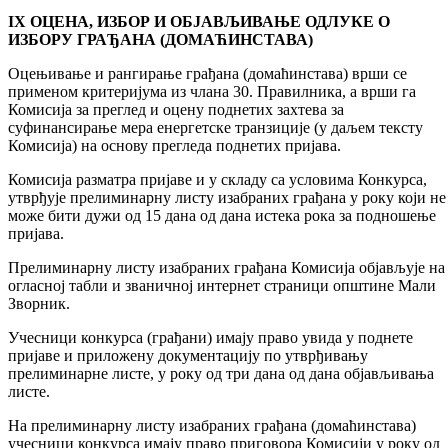
I
X ОЦЕНА, ИЗБОР И ОБЈАВЉИВАЊЕ ОДЛУКЕ О
ИЗБОРУ ГРАЂАНА (ДОМАЋИНСТАВА)
Оцењивање и рангирање грађана (домаћинстава) врши се
применом критеријума из члана 30. Правилника, а врши га
Комисија за преглед и оцену поднетих захтева за
суфинансирање мера енергетске транзиције (у даљем тексту
Комисија) на основу прегледа поднетих пријава.
Комисија разматра пријаве и у складу са условима Конкурса,
утврђује прелиминарну листу изабраних грађана у року који не
може бити дужи од 15 дана од дана истека рока за подношење
пријава.
Прелиминарну листу изабраних грађана Комисија објављује на
огласној табли и званичној интернет страници општине Мали
Зворник.
Учесници конкурса (грађани) имају право увида у поднете
пријаве и приложену документацију по утврђивању
прелиминарне листе, у року од три дана од дана објављивања
листе.
На прелиминарну листу изабраних грађана (домаћинстава)
учесници конкурса имају право приговора Комисији у року од