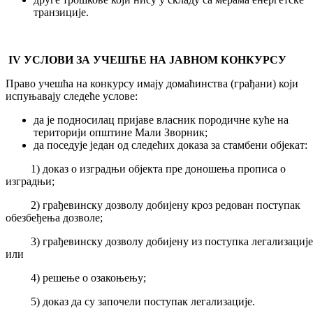
транзиције.
IV УСЛОВИ ЗА УЧЕШЋЕ НА ЈАВНОМ КОНКУРСУ
Право учешћа на конкурсу имају домаћинства (грађани) који
испуњавају следеће услове:
да је подносилац пријаве власник породичне куће на
територији општине Мали Зворник;
да поседује један од следећих доказа за стамбени објекат:
1) доказ о изградњи објекта пре доношења прописа о
изградњи;
2) грађевинску дозволу добијену кроз редован поступак
обезбеђења дозволе;
3) грађевинску дозволу добијену из поступка легализације
или
4) решење о озакоњењу;
5) доказ да су започели поступак легализације.