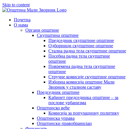
Skip to content
Почетна
О нама
Органи општине
Скупштина општине
Председник скупштине општине
Одборници скупштине општине
Стална радна тела скупштине општине
Посебна радна тела скупштине
општине
Повремена радна тела скупштине
општине
Стручне комисије скупштине општине
Изборна комисија општине Мали
Зворник у сталном саставу
Председник општине
Кабинет председника општине – за
послове урбанизма
Општинско веће
Комисија за популациону политику
Општинска управа
Општински правобранилац
Финансије