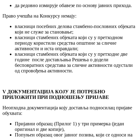
да редовно измирује обавезе по основу јавних прихода.
Право учешћа на Конкурсу немају:
власници посебних делова стамбено-пословних објеката
који не служе за становање;
власници стамбених објеката који су у претходном
периоду користили средства општине за сличне
активности и иста оправдали;
власници стамбених објеката који су у претходне две
године после достављања Решења о додели
бесповратних средстава за сличне активности одустали
од спровођења активности.
V ДОКУМЕНТАЦИЈА КОЈУ ЈЕ ПОТРЕБНО
ПРИЛОЖИТИ ПРИ ПОДНОШЕЊУ
ПРИЈАВЕ
Неопходна документација коју доставља подносилац пријаве
обухвата:
Пријавни образац (Прилог 1) у три примерка (један
оригинал и две копије),
Попуњен образац овог јавног позива, који се односи на