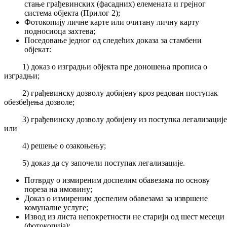
стање грађевинских (фасадних) елемената и грејног
система објекта (Прилог 2);
Фотокопију личне карте или очитану личну карту
подносиоца захтева;
Поседовање једног од следећих доказа за стамбени
објекат:
1) доказ о изградњи објекта пре доношења прописа о
изградњи;
2) грађевинску дозволу добијену кроз редован поступак
обезбеђења дозволе;
3) грађевинску дозволу добијену из поступка легализације
или
4) решење о озакоњењу;
5) доказ да су започели поступак легализације.
Потврду о измиреним доспелим обавезама по основу
пореза на имовину;
Доказ о измиреним доспелим обавезама за извршене
комуналне услуге;
Извод из листа непокретности не старији од шест месеци
(фотокопија);