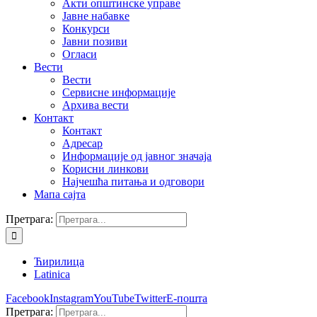
Акти општинске управе
Јавне набавке
Конкурси
Јавни позиви
Огласи
Вести
Вести
Сервисне информације
Архива вести
Контакт
Контакт
Адресар
Информације од јавног значаја
Корисни линкови
Најчешћа питања и одговори
Мапа сајта
Претрага:
Ћирилица
Latinica
Facebook
Instagram
YouTube
Twitter
Е-пошта
Претрага: