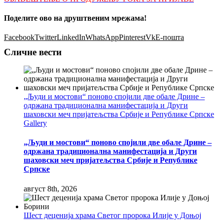
Поделите ово на друштвеним мрежама!
Facebook
Twitter
LinkedIn
WhatsApp
Pinterest
Vk
Е-пошта
Сличне вести
„Људи и мостови“ поново спојили две обале Дрине –
одржана традиционална манифестација и Други
шаховски меч пријатељства Србије и Републике Српске
Gallery
„Људи и мостови“ поново спојили две обале Дрине –
одржана традиционална манифестација и Други
шаховски меч пријатељства Србије и Републике
Српске
август 8th, 2026
Шест деценија храма Светог пророка Илије у Доњој