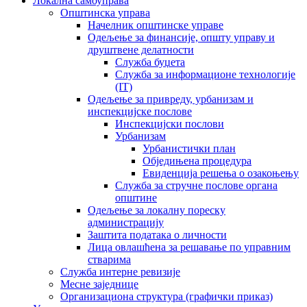
Локална самоуправа
Општинска управа
Начелник општинске управе
Одељење за финансије, општу управу и
друштвене делатности
Служба буџета
Служба за информационе технологије
(IT)
Одељење за привреду, урбанизам и
инспекцијске послове
Инспекцијски послови
Урбанизам
Урбанистички план
Обједињена процедура
Евиденција решења о озакоњењу
Служба за стручне послове органа
општине
Одељење за локалну пореску
администрацију
Заштита података о личности
Лица овлашћена за решавање по управним
стварима
Служба интерне ревизије
Месне заједнице
Организациона структура (графички приказ)