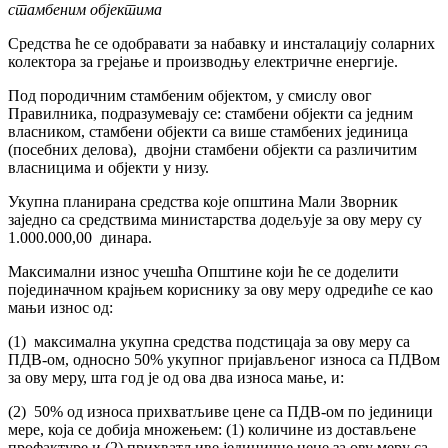
стамбеним објектима
Средства ће се одобравати за набавку и инсталацију соларних
колектора за грејање и производњу електричне енергије.
Под породичним стамбеним објектом, у смислу овог
Правилника, подразумевају се: стамбени објекти са једним
власником, стамбени објекти са више стамбених јединица
(посебних делова), двојни стамбени објекти са различитим
власницима и објекти у низу.
Укупна планирана средства које општина Мали Зворник
заједно са средствима министарства додељује за ову меру су
1.000.000,00 динара.
Максимални износ учешћа Општине који ће се доделити
појединачном крајњем кориснику за ову меру одредиће се као
мањи износ од:
(1) максимална укупна средства подстицаја за ову меру са
ПДВ-ом, односно 50% укупног пријављеног износа са ПДВом
за ову меру, шта год је од ова два износа мање, и:
(2) 50% од износа прихватљиве цене са ПДВ-ом по јединици
мере, која се добија множењем: (1) количине из достављене
профактуре и (2) прихватљиве јединичне цене за ову меру са