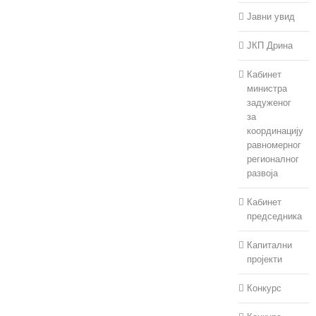
Јавни увид
ЈКП Дрина
Кабинет
министра
задуженог
за
координацију
равномерног
регионалног
развоја
Кабинет
председника
Капитални
пројекти
Конкурс