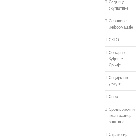
Седнице
скупштине
Сервисне
информације
СКГО
Соларно
буђење
Србије
Социјалне
услуге
Спорт
Средњорочни
план развоја
општине
Стратегија