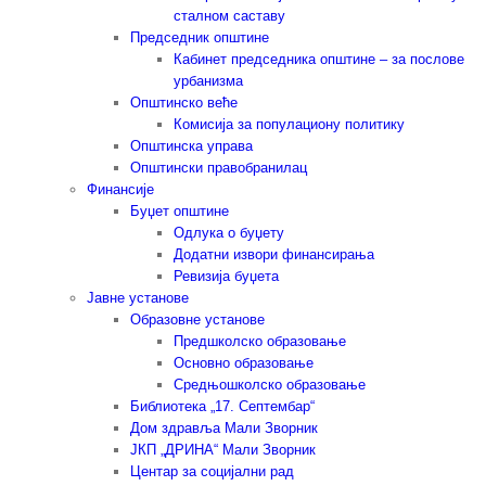
сталном саставу
Председник општине
Кабинет председника општине – за послове
урбанизма
Општинско веће
Комисија за популациону политику
Општинска управа
Општински правобранилац
Финансије
Буџет општине
Одлука о буџету
Додатни извори финансирања
Ревизија буџета
Јавне установе
Образовне установе
Предшколско образовање
Основно образовање
Средњошколско образовање
Библиотека „17. Септембар“
Дом здравља Мали Зворник
ЈКП „ДРИНА“ Мали Зворник
Центар за социјални рад