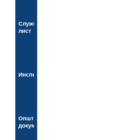
Службени
лист
Инспекција
Општинска
документа