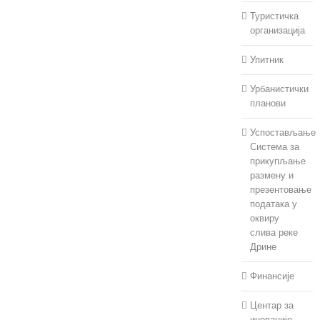
Туристичка
организација
Упитник
Урбанистички
планови
Успостављање
Система за
прикупљање
размену и
презентовање
података у
оквиру
слива реке
Дрине
Финансије
Центар за
иновације