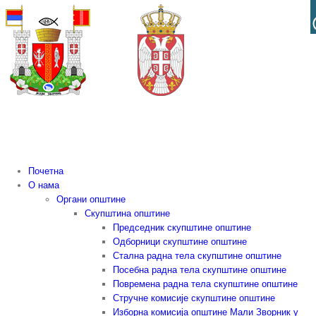
Skip
to
content
Почетна
О нама
Органи општине
Скупштина општине
Председник скупштине општине
Одборници скупштине општине
Стална радна тела скупштине општине
Посебна радна тела скупштине општине
Повремена радна тела скупштине општине
Стручне комисије скупштине општине
Изборна комисија општине Мали Зворник у