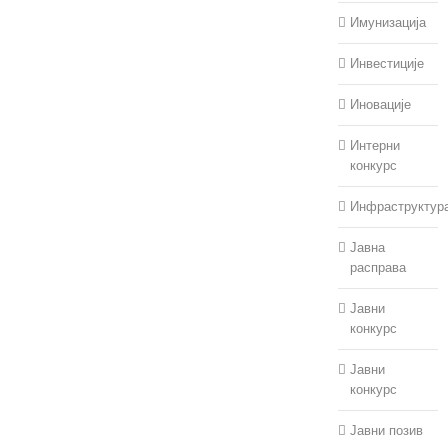
Имунизација
Упутство за
припрему Одлуке о
Инвестиције
буџету Општине
Мали Зворник за
Иновације
2027. годину и
пројекција за 2028.
Интерни
и 2029. годину
конкурс
јул 30th, 2026
|
0
Инфраструктур
коментара
Јавна
расправа
Јавни
конкурс
Јавни
конкурс
Јавни позив