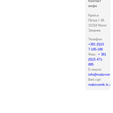
Контакт
инфо
Краља
Петра I 38,
15318 Мали
Зворник
Телефон
+381 (0)15
7-195-188
Факс:
+ 381
(0)15 471-
885
Е-пошта:
info@malizvornik
Веб сајт:
malizvornik.ls.go