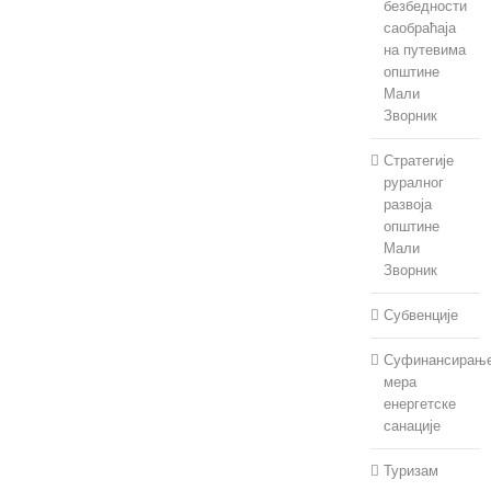
безбедности
саобраћаја
на путевима
општине
Мали
Зворник
Стратегије
руралног
развоја
општине
Мали
Зворник
Субвенције
Суфинансирањ
мера
енергетске
санације
Туризам