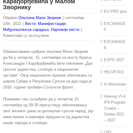
Карађорђевића у Малом
Зворнику
EU PRO plus
Објавио
Општина Мали Зворник
|
септембар
14th, 2022
|
Вести
,
Манифестације
,
EXCHANGE
Међуопштинска сарадња
,
Најновије вести
|
5
на
Коментари су искључени
Обележавање
EXCHANGE
Дана
6
Обавештавамо грађане општине Мали Зворник
српског
да ће у четвртак, 15. септембра на мосту Краља
јединства,
EXPO 2027
Александра I Карађорђевића бити обележен „Дан
слободе
српског јединства, слободе и националне
и
HELVETAS
заставе“. Овај национални празник обележава се
националне
широм Србије и Републике Српске на дан када је
заставе
In Memoriam
1918. године пробијен Солунски фронт.
на
мосту
Interreg VI-A
Позивамо све суграђане да у четвртак 15.
Краља
IPA Program
септембра од 09:30 присуствују обележавању
Александра
Croatia –
овог великог дана за целокупан српски народ, јер
I
Serbia 2021
нема виших и важнијих вредности од јединства
Карађорђевића
– 2027
нашег народа и слободе.
у
Малом
LIID