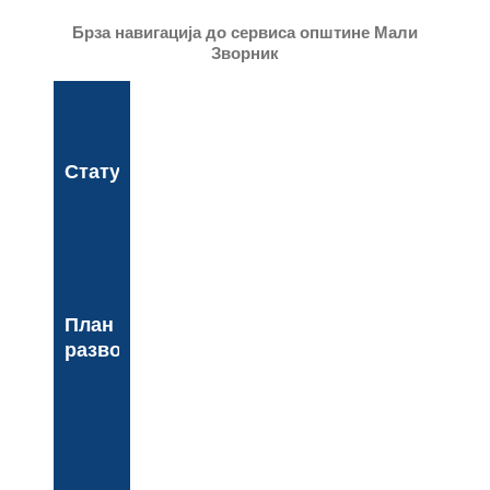
Брза навигација до сервиса општине Мали
Зворник
Статут
План
развоја