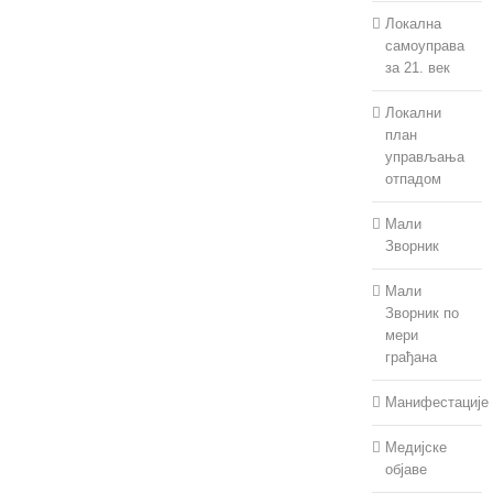
Локална
самоуправа
за 21. век
Локални
план
управљања
отпадом
Мали
Зворник
Мали
Зворник по
мери
грађана
Манифестације
Медијске
објаве