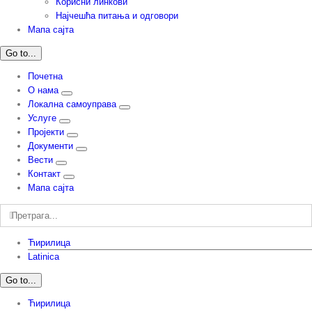
Корисни линкови
Најчешћа питања и одговори
Мапа сајта
Go to...
Почетна
О нама
Локална самоуправа
Услуге
Пројекти
Документи
Вести
Контакт
Мапа сајта
Претрага:
Ћирилица
Latinica
Go to...
Ћирилица