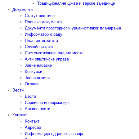
Традиционалне цркве и верске заједнице
Документи
Статут општине
Планска документа
Документи просторног и урбанистичког планирања
Информатор о раду
План интегритета
Службени лист
Систематизација радних места
Акти општинске управе
Јавне набавке
Конкурси
Јавни позиви
Огласи
Вести
Вести
Сервисне информације
Архива вести
Контакт
Контакт
Адресар
Информације од јавног значаја