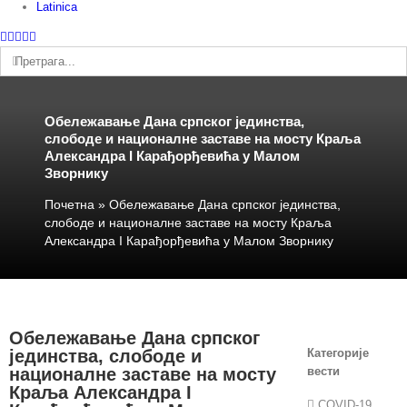
Latinica
Facebook
Instagram
YouTube
Twitter
Е-
пошта
Претрага:
Обележавање Дана српског јединства,
слободе и националне заставе на мосту Краља
Александра I Карађорђевића у Малом
Зворнику
Почетна
»
Обележавање Дана српског јединства,
слободе и националне заставе на мосту Краља
Александра I Карађорђевића у Малом Зворнику
Обележавање Дана српског
јединства, слободе и
Категорије
националне заставе на мосту
вести
Краља Александра I
COVID-19