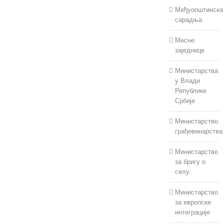
Међуопштинска
сарадња
Месне
заједнице
Министарства
у Влади
Републике
Србије
Министарство
грађевинарства
Министарство
за бригу о
селу
Министарство
за европске
интеграције