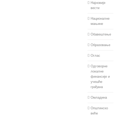
Најновије
вести
Националне
мањине
Обавештење
Образовање
Оглас
Одговорне
локалне
финансије и
учешће
грађана
Омладина
Општинско
веће