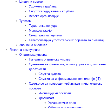
Цивилни сектор
Удружења грађана
Спортска удружења и клубови
Верске организације
Туризам
Туристичка понуда
Манифестације
Смештајни капацитети
Категоризација угоститељских објеката за смештај
Званична обележја
Локална самоуправа
Општинска управа
Начелник општинске управе
Одељење за финансије, општу управу и друштвене
делатности
Служба буџета
Служба за информационе технологије (IT)
Одељење за привреду, урбанизам и инспекцијске
послове
Инспекцијски послови
Урбанизам
Урбанистички план
Обједињена процедура