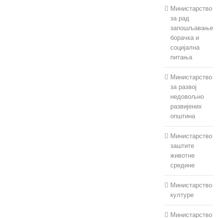
Министарство
за рад
запошљавање
борачка и
социјална
питања
Министарство
за развој
недовољно
развијених
општина
Министарство
заштите
животне
средине
Министарство
културе
Министарство