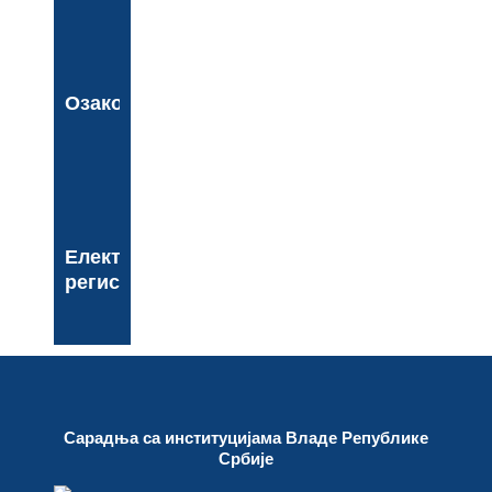
Озакоњење
Електронски
регистар
Сарадња са институцијама Владе Републике
Србије