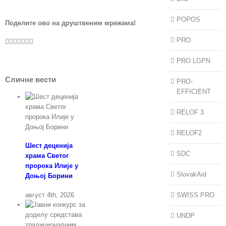
Зворнику
POPOS
Поделите ово на друштвеним мрежама!
Facebook
Twitter
LinkedIn
WhatsApp
Pinterest
Vk
Е-
PRO
пошта
PRO LGPN
Сличне вести
PRO-
EFFICIENT
RELOF 3
RELOF2
Шест деценија
SDC
храма Светог
пророка Илије у
SlovakAid
Доњој Борини
август 4th, 2026
SWISS PRO
UNDP