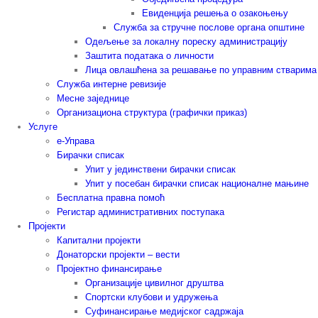
Евиденција решења о озакоњењу
Служба за стручне послове органа општине
Одељење за локалну пореску администрацију
Заштита података о личности
Лица овлашћена за решавање по управним стварима
Служба интерне ревизије
Месне заједнице
Организациона структура (графички приказ)
Услуге
е-Управа
Бирачки списак
Упит у јединствени бирачки списак
Упит у посебан бирачки списак националне мањине
Бесплатна правна помоћ
Регистар административних поступака
Пројекти
Капитални пројекти
Донаторски пројекти – вести
Пројектно финансирање
Организације цивилног друштва
Спортски клубови и удружења
Суфинансирање медијског садржаја