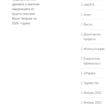
UNOPS
Апел
Вести
Јавни конкурс за
Донаторски
доделу средстава
пројекти
традиционалним
црквама и верским
еКонсултације
заједницама из
буџета општине
Енергетска
Мали Зворник за
ефикасност
2026. годину
еУправа
јул 30th, 2026
Здравство
Избори 2022
Избори 2023