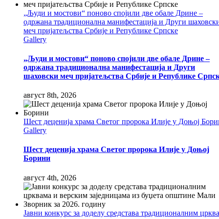
„Људи и мостови“ поново спојили две обале Дрине –
одржана традиционална манифестација и Други шаховск
меч пријатељства Србије и Републике Српске
Gallery
„Људи и мостови“ поново спојили две обале Дрине –
одржана традиционална манифестација и Други
шаховски меч пријатељства Србије и Републике Српс
август 8th, 2026
Шест деценија храма Светог пророка Илије у Доњој Бор
Gallery
Шест деценија храма Светог пророка Илије у Доњој
Борини
август 4th, 2026
Јавни конкурс за доделу средстава традиционалним цркв