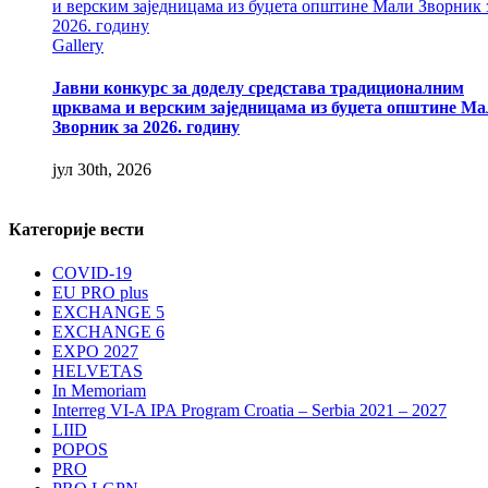
и верским заједницама из буџета општине Мали Зворник 
2026. годину
Gallery
Јавни конкурс за доделу средстава традиционалним
црквама и верским заједницама из буџета општине Ма
Зворник за 2026. годину
јул 30th, 2026
Категорије вести
COVID-19
EU PRO plus
EXCHANGE 5
EXCHANGE 6
EXPO 2027
HELVETAS
In Memoriam
Interreg VI-A IPA Program Croatia – Serbia 2021 – 2027
LIID
POPOS
PRO