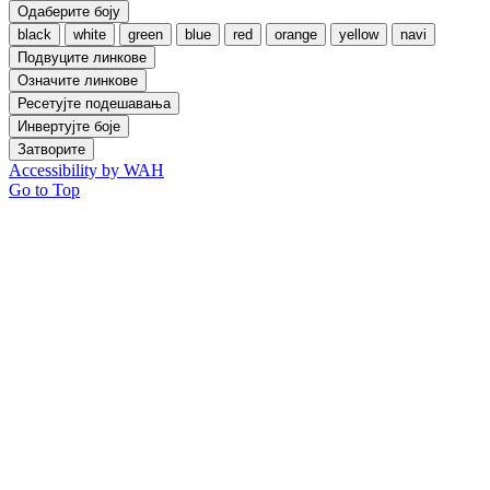
Одаберите боју
black
white
green
blue
red
orange
yellow
navi
Подвуците линкове
Означите линкове
Ресетујте подешавања
Инвертујте боје
Затворите
Accessibility by WAH
Go to Top