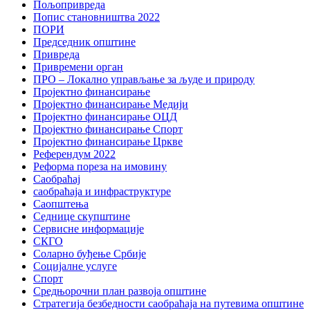
Пољопривреда
Попис становништва 2022
ПОРИ
Председник општине
Привреда
Привремени орган
ПРО – Локално управљање за људе и природу
Пројектно финансирање
Пројектно финансирање Медији
Пројектно финансирање ОЦД
Пројектно финансирање Спорт
Пројектно финансирање Цркве
Референдум 2022
Реформа пореза на имовину
Саобраћај
саобраћаја и инфраструктуре
Саопштења
Седнице скупштине
Сервисне информације
СКГО
Соларно буђење Србије
Социјалне услуге
Спорт
Средњорочни план развоја општине
Стратегија безбедности саобраћаја на путевима општине