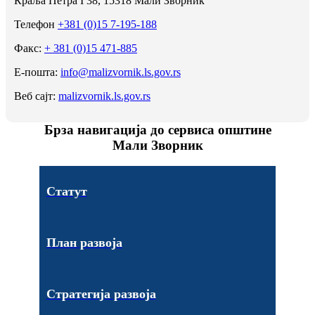
Краља Петра I 38, 15318 Мали Зворник
Телефон
+381 (0)15 7-195-188
Факс:
+ 381 (0)15 471-885
Е-пошта:
info@malizvornik.ls.gov.rs
Веб сајт:
malizvornik.ls.gov.rs
Брза навигација до сервиса општине
Мали Зворник
Статут
План развоја
Стратегија развоја