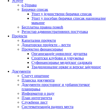
Услуге
е-Управа
Бирачки списак
Упит у јединствени бирачки списак
Упит у посебан бирачки списак националне
мањине
Бесплатна правна помоћ
Регистар административних поступака
Пројекти
Капитални пројекти
Донаторски пројекти – вести
Пројектно финансирање
Организације цивилног друштва
Спортски клубови и удружења
Суфинансирање медијског садржаја
Традиционалне цркве и верске заједнице
Документи
Статут општине
Планска документа
Документи просторног и урбанистичког
планирања
Информатор о раду
План интегритета
Службени лист
Систематизација радних места