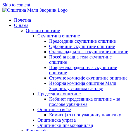
Skip to content
Почетна
О нама
Органи општине
Скупштина општине
Председник скупштине општине
Одборници скупштине општине
Стална радна тела скупштине општине
Посебна радна тела скупштине
општине
Повремена радна тела скупштине
општине
Стручне комисије скупштине општине
Изборна комисија општине Мали
Зворник у сталном саставу
Председник општине
Кабинет председника општине – за
послове урбанизма
Општинско веће
Комисија за популациону политику
Општинска управа
Општински правобранилац
Финансије