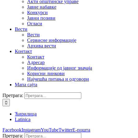
Акти општинске управе
Јавне набавке
Конкурси
Јавни позиви
Огласи
Вести
Вести
Сервисне информације
Архива вести
Контакт
Контакт
Адресар
Информације од јавног значаја
Корисни линкови
Најчешћа питања и одговори
Мапа сајта
Претрага:
Ћирилица
Latinica
Facebook
Instagram
YouTube
Twitter
Е-пошта
Претрага: