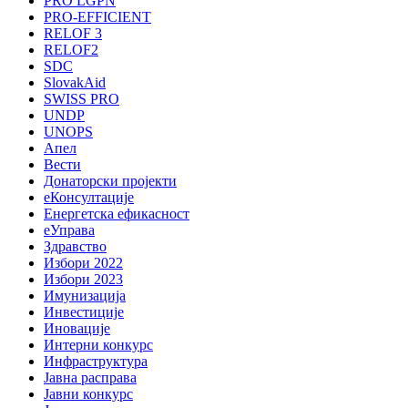
PRO LGPN
PRO-EFFICIENT
RELOF 3
RELOF2
SDC
SlovakAid
SWISS PRO
UNDP
UNOPS
Апел
Вести
Донаторски пројекти
еКонсултације
Енергетска ефикасност
еУправа
Здравство
Избори 2022
Избори 2023
Имунизација
Инвестиције
Иновације
Интерни конкурс
Инфраструктура
Јавна расправа
Јавни конкурс