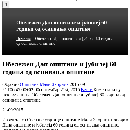
Обележен Дан општине и јубилеј 60
година од оснивања општине
Почетна
»
Обележен Дан општине и јубилеј 60 година
од оснивања општине
Обележен Дан општине и јубилеј 60
година од оснивања општине
Објавио
Општина Мали Зворник
|
2015-09-
21T06:45:00+02:00
септембар 21st, 2015
|
Вести
|
Коментари су
искључени
на Обележен Дан општине и јубилеј 60 година од
оснивања општине
21/09/2015
Извештај са Свечане седнице општине Мали Зворник поводом
Дана општине и јубилеја 60 година од оснивања општине.