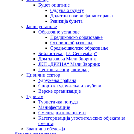
Буџет општине
Одлука о буџету
Додатни извори финансирања
Ревизија буџета
Јавне установе
Образовне установе
Предшколско образовање
Основно образовање
Средњошколско образовање
Библиотека „17. Септембар“
Дом здравља Мали Зворник
ЈКП „ДРИНА“ Мали Зворник
Центар за социјални рад
Цивилни сектор
Удружења грађана
Спортска удружења и клубови
Верске организације
Туризам
Туристичка понуда
Манифестације
Смештајни капацитети
Категоризација угоститељских објеката за
смештај
Званична обележја