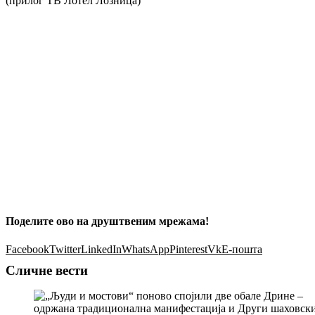
(прилог ТВ Лотел Лозница)
Поделите ово на друштвеним мрежама!
Facebook
Twitter
LinkedIn
WhatsApp
Pinterest
Vk
Е-пошта
Сличне вести