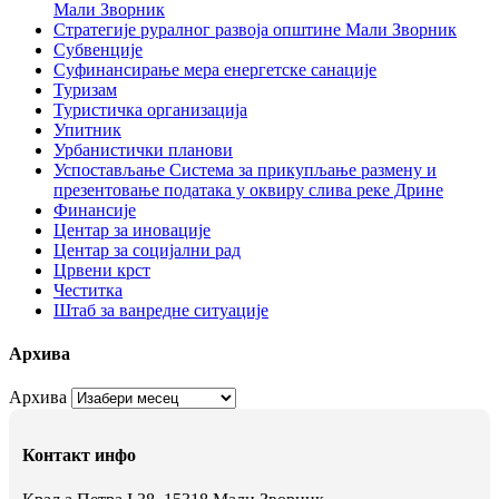
Мали Зворник
Стратегије руралног развоја општине Мали Зворник
Субвенције
Суфинансирање мера енергетске санације
Туризам
Туристичка организација
Упитник
Урбанистички планови
Успостављање Система за прикупљање размену и
презентовање података у оквиру слива реке Дрине
Финансије
Центар за иновације
Центар за социјални рад
Црвени крст
Честитка
Штаб за ванредне ситуације
Архива
Архива
Контакт инфо