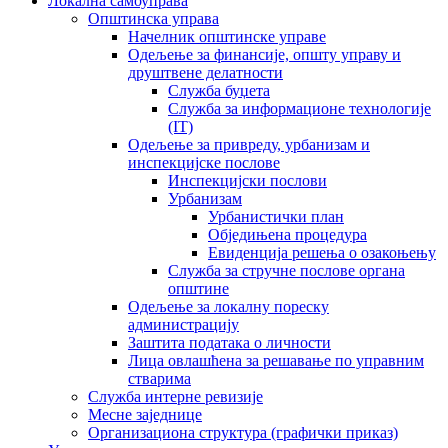
Локална самоуправа
Општинска управа
Начелник општинске управе
Одељење за финансије, општу управу и
друштвене делатности
Служба буџета
Служба за информационе технологије
(IT)
Одељење за привреду, урбанизам и
инспекцијске послове
Инспекцијски послови
Урбанизам
Урбанистички план
Обједињена процедура
Евиденција решења о озакоњењу
Служба за стручне послове органа
општине
Одељење за локалну пореску
администрацију
Заштита података о личности
Лица овлашћена за решавање по управним
стварима
Служба интерне ревизије
Месне заједнице
Организациона структура (графички приказ)