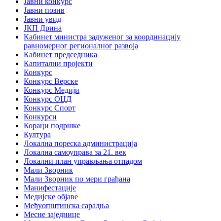
Јавни конкурс
Јавни позив
Јавни увид
ЈКП Дрина
Кабинет министра задуженог за координацију
равномерног регионалног развоја
Кабинет председника
Капитални пројекти
Конкурс
Конкурс Верске
Конкурс Медији
Конкурс ОЦД
Конкурс Спорт
Конкурси
Кораци подршке
Култура
Локална пореска администрација
Локална самоуправа за 21. век
Локални план управљања отпадом
Мали Зворник
Мали Зворник по мери грађана
Манифестације
Медијске објаве
Међуопштинска сарадња
Месне заједнице