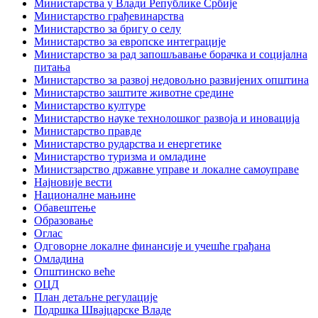
Министарства у Влади Републике Србије
Министарство грађевинарства
Министарство за бригу о селу
Министарство за европске интеграције
Министарство за рад запошљавање борачка и социјална
питања
Министарство за развој недовољно развијених општина
Министарство заштите животне средине
Министарство културе
Министарство науке технолошког развоја и иновација
Министарство правде
Министарство рударства и енергетике
Министарство туризма и омладине
Министзарство државне управе и локалне самоуправе
Најновије вести
Националне мањине
Обавештење
Образовање
Оглас
Одговорне локалне финансије и учешће грађана
Омладина
Општинско веће
ОЦД
План детаљне регулације
Подршка Швајцарске Владе