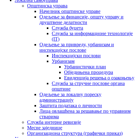
Локална самоуправа
Општинска управа
Начелник општинске управе
Одељење за финансије, општу управу и
друштвене делатности
Служба буџета
Служба за информационе технологије
(IT)
Одељење за привреду, урбанизам и
инспекцијске послове
Инспекцијски послови
Урбанизам
Урбанистички план
Обједињена процедура
Евиденција решења о озакоњењу
Служба за стручне послове органа
општине
Одељење за локалну пореску
администрацију
Заштита података о личности
Лица овлашћена за решавање по управним
стварима
Служба интерне ревизије
Месне заједнице
Организациона структура (графички приказ)