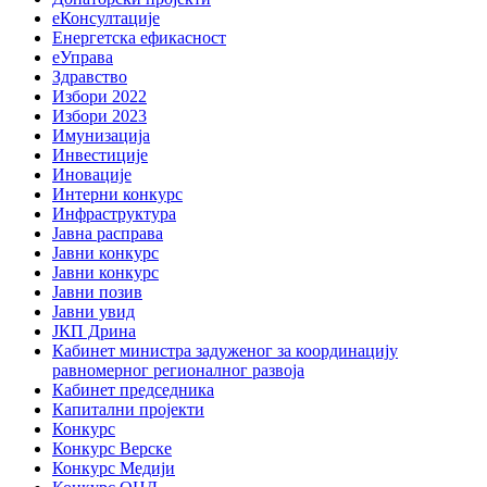
еКонсултације
Енергетска ефикасност
еУправа
Здравство
Избори 2022
Избори 2023
Имунизација
Инвестиције
Иновације
Интерни конкурс
Инфраструктура
Јавна расправа
Јавни конкурс
Јавни конкурс
Јавни позив
Јавни увид
ЈКП Дрина
Кабинет министра задуженог за координацију
равномерног регионалног развоја
Кабинет председника
Капитални пројекти
Конкурс
Конкурс Верске
Конкурс Медији