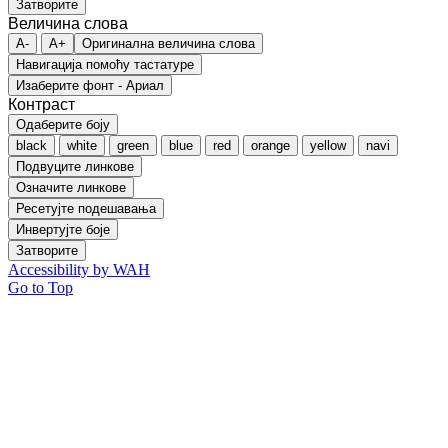
Затворите
Величина слова
A-
A+
Оригинална величина слова
Навигација помоћу тастатуре
Изаберите фонт - Ариал
Контраст
Одаберите боју
black
white
green
blue
red
orange
yellow
navi
Подвуците линкове
Означите линкове
Ресетујте подешавања
Инвертујте боје
Затворите
Accessibility by WAH
Go to Top