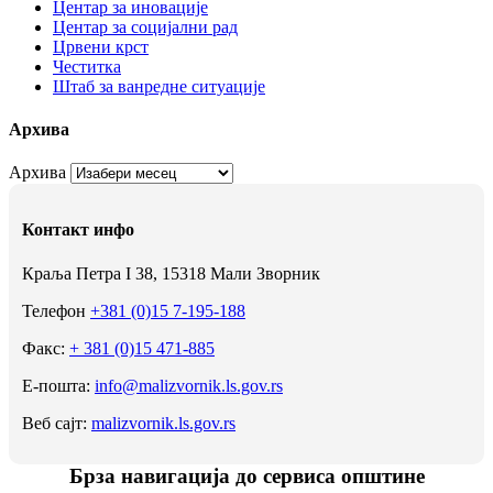
Центар за иновације
Центар за социјални рад
Црвени крст
Честитка
Штаб за ванредне ситуације
Архива
Архива
Контакт инфо
Краља Петра I 38, 15318 Мали Зворник
Телефон
+381 (0)15 7-195-188
Факс:
+ 381 (0)15 471-885
Е-пошта:
info@malizvornik.ls.gov.rs
Веб сајт:
malizvornik.ls.gov.rs
Брза навигација до сервиса општине