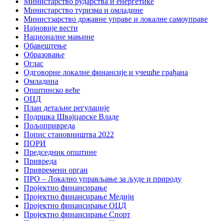
Министарство рударства и енергетике
Министарство туризма и омладине
Министзарство државне управе и локалне самоуправе
Најновије вести
Националне мањине
Обавештење
Образовање
Оглас
Одговорне локалне финансије и учешће грађана
Омладина
Општинско веће
ОЦД
План детаљне регулације
Подршка Швајцарске Владе
Пољопривреда
Попис становништва 2022
ПОРИ
Председник општине
Привреда
Привремени орган
ПРО – Локално управљање за људе и природу
Пројектно финансирање
Пројектно финансирање Медији
Пројектно финансирање ОЦД
Пројектно финансирање Спорт