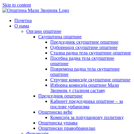
Skip to content
Почетна
О нама
Органи општине
Скупштина општине
Председник скупштине општине
Одборници скупштине општине
Стална радна тела скупштине општине
Посебна радна тела скупштине
општине
Повремена радна тела скупштине
општине
Стручне комисије скупштине општине
Изборна комисија општине Мали
Зворник у сталном саставу
Председник општине
Кабинет председника општине – за
послове урбанизма
Општинско веће
Комисија за популациону политику
Општинска управа
Општински правобранилац
Финансије