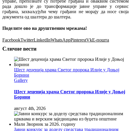
управе, препознате су потребе грађана и оваквим системом
рада дошло је до трансформације јавне управе у сервис
грађана, захваљујући чему грађани не морају да носе своја
документа од шалтера до шалтера.
Поделите ово на друштвеним мрежама!
Facebook
Twitter
LinkedIn
WhatsApp
Pinterest
Vk
Е-пошта
Сличне вести
Шест деценија храма Светог пророка Илије у Доњој
Борини
Gallery
Шест деценија храма Светог пророка Илије у Доњој
Борини
август 4th, 2026
Јавни конкурс за доделу средстава традиционалним