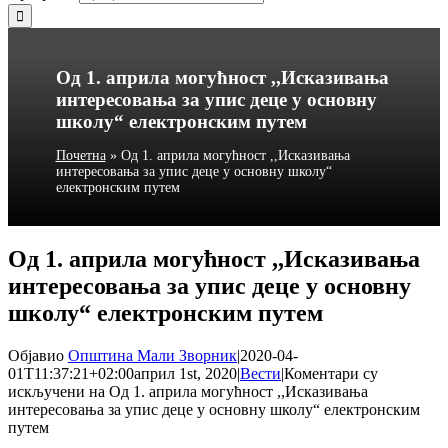
Од 1. априла могућност ,,Исказивања
интересовања за упис деце у основну
школу“ електронским путем
Почетна
»
Од 1. априла могућност ,,Исказивања
интересовања за упис деце у основну школу“
електронским путем
Од 1. априла могућност ,,Исказивања
интересовања за упис деце у основну
школу“ електронским путем
Објавио
Општина Мали Зворник
|
2020-04-
01T11:37:21+02:00
април 1st, 2020
|
Вести
|
Коментари су
искључени
на Од 1. априла могућност ,,Исказивања
интересовања за упис деце у основну школу“ електронским
путем