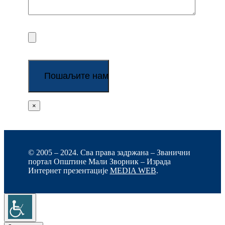
×
© 2005 – 2024. Сва права задржана – Званични
портал Општине Мали Зворник – Израда
Интернет презентације
MEDIA WEB
.