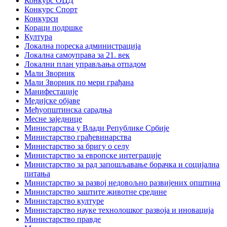
Конкурс ОЦД
Конкурс Спорт
Конкурси
Кораци подршке
Култура
Локална пореска администрација
Локална самоуправа за 21. век
Локални план управљања отпадом
Мали Зворник
Мали Зворник по мери грађана
Манифестације
Медијске објаве
Међуопштинска сарадња
Месне заједнице
Министарства у Влади Републике Србије
Министарство грађевинарства
Министарство за бригу о селу
Министарство за европске интеграције
Министарство за рад запошљавање борачка и социјална
питања
Министарство за развој недовољно развијених општина
Министарство заштите животне средине
Министарство културе
Министарство науке технолошког развоја и иновација
Министарство правде