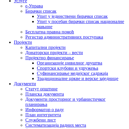
Услуге
е-Управа
Бирачки списак
Упит у јединствени бирачки списак
Упит у посебан бирачки списак националне
мањине
Бесплатна правна помоћ
Регистар административних поступака
Пројекти
Капитални пројекти
Донаторски пројекти – вести
Пројектно финансирање
Организације цивилног друштва
Спортски клубови и удружења
Суфинансирање медијског садржаја
Традиционалне цркве и верске заједнице
Документи
Статут општине
Планска документа
Документи просторног и урбанистичког
планирања
Информатор о раду
План интегритета
Службени лист
Систематизација радних места