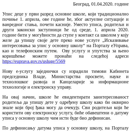
Београд, 01.04.2020. године
Упис деце у први разред основне школе, који традиционално
почиње 1. априла, ове године ће, због актуелне ситуације и
ванредног стања, почети касније. Уместо уписа, родитељи и
други законски заступници ће од среде, 1. априла 2020.
године бити у могућности да ступе у контакт са школом у коју
желе да упишу своје дете преко нове услуге „Исказивање
интересовања за упис у основну школу“ на Порталу еУправа,
као и телефонским путем. Ову услугу и упутства за њено
коришћење можете пронаћи на следећој адреси
https://euprava.gov.rs/usluge/5569
Нову е-услугу заједнички су израдили тимови Кабинета
председника Владе, Министарства просвете, науке и
технолошког развоја и Канцеларије за информационе
технологије и електронску управу.
На овај начин, школе ће евидентирати заинтересованост
родитеља да упишу дете у одређену школу како би оквирно
знале који број ђака могу да очекују. Сви родитељи који ће
користити ову електронску услугу, биће обавештени о датуму
уписа у основну школу чим исти буде био дефинисан.
По дефинисању датума уписа у основну школу, на Порталу