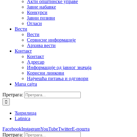
Акти општинске управе
Јавне набавке
Конкурси
Јавни позиви
Огласи
Вести
Вести
Сервисне информације
Архива вести
Контакт
Контакт
Адресар
Информације од јавног значаја
Корисни линкови
Најчешћа питања и одговори
Мапа сајта
Претрага:
Ћирилица
Latinica
Facebook
Instagram
YouTube
Twitter
Е-пошта
Претрага: