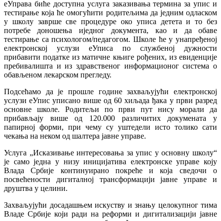
еУправа биће доступна услуга заказивања термина за упис и
тестирање која ће омогућити родитељима да једним одласком
у школу заврше све процедуре око уписа детета и то без
потребе доношења иједног документа, као и да обаве
тестирање са психологом/педагогом. Школе ће у унапређеној
електронској услузи еУписа по службеној дужности
прибавити податке из матичне књиге рођених, из евиденције
пребивалишта и из здравственог информационог система о
обављеном лекарском прегледу.
Подсећамо да је прошле године захваљујући електронској
услузи еУпис уписано више од 60 хиљада ђака у први разред
основне школе. Родитељи по први пут нису морали да
прибављају више од 120.000 различитих докумената у
папирној форми, при чему су уштедели исто толико сати
чекања на неком од шалтера јавне управе.
Услуга „Исказивање интересовања за упис у основну школу“
је само једна у низу иницијатива електронске управе коју
Влада Србије континуирано покреће и која сведочи о
посвећености дигиталној трансформацији јавне управе и
друштва у целини.
Захваљујући досадашњем искуству и знању целокупног тима
Владе Србије који ради на реформи и дигитализацији јавне