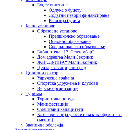
Буџет општине
Одлука о буџету
Додатни извори финансирања
Ревизија буџета
Јавне установе
Образовне установе
Предшколско образовање
Основно образовање
Средњошколско образовање
Библиотека „17. Септембар“
Дом здравља Мали Зворник
ЈКП „ДРИНА“ Мали Зворник
Центар за социјални рад
Цивилни сектор
Удружења грађана
Спортска удружења и клубови
Верске организације
Туризам
Туристичка понуда
Манифестације
Смештајни капацитети
Категоризација угоститељских објеката за
смештај
Званична обележја