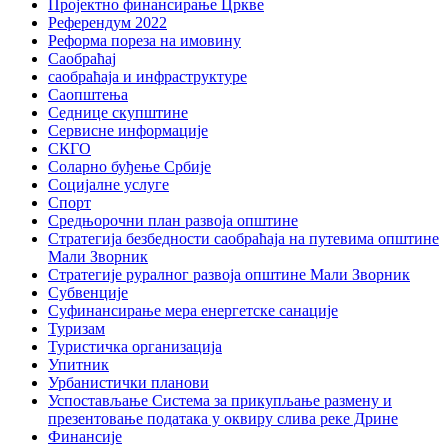
Пројектно финансирање Цркве
Референдум 2022
Реформа пореза на имовину
Саобраћај
саобраћаја и инфраструктуре
Саопштења
Седнице скупштине
Сервисне информације
СКГО
Соларно буђење Србије
Социјалне услуге
Спорт
Средњорочни план развоја општине
Стратегија безбедности саобраћаја на путевима општине
Мали Зворник
Стратегије руралног развоја општине Мали Зворник
Субвенције
Суфинансирање мера енергетске санације
Туризам
Туристичка организација
Упитник
Урбанистички планови
Успостављање Система за прикупљање размену и
презентовање података у оквиру слива реке Дрине
Финансије