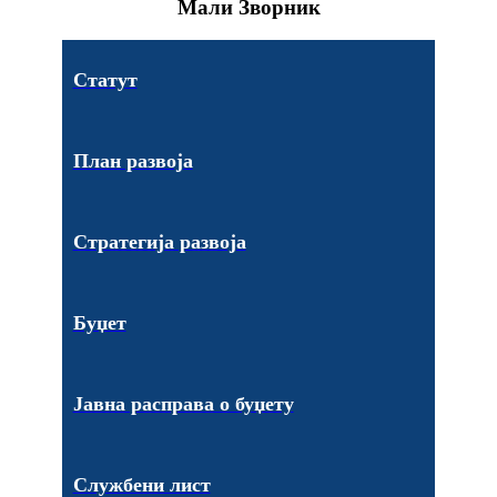
Мали Зворник
Статут
План развоја
Стратегија развоја
Буџет
Јавна расправа о буџету
Службени лист